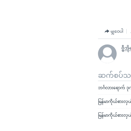
မျှဝေပါ
ဗွီအိ
ဆက်စပ်သတင
ဘင်္ဂလားရောက် ဒုက
မြန်မာကိုယ်စားလှယ်
မြန်မာကိုယ်စားလှယ