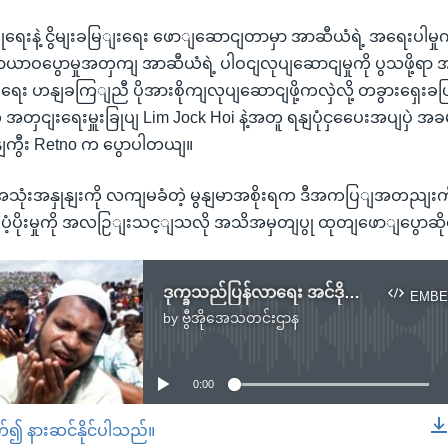
ွုံရေးနဲ့ ငွိမျးခမြျးရေး ဖောျဆောငျတာမှာ အာဆီယံရဲ့ အရေးပါမှု
 သာယာဝပွောမှုအတှကျ အာဆီယံရဲ့ ပါဝငျလုပျဆောငျမှုကို ပွသဖို့ရာ 
ငျးရေး ဟနျခကြျညီ ပိုအားစိုကျလုပျဆောငျဖို့ကလှဲလို့ တခွားရှေးခ
ံ အတှငျးရေးမှူးခြုပျ Lim Jock Hoi နဲ့အတူ ရနျပုံငှပေေးအပျပှဲ 
ျကွီး Retno က ပွောပါတယျ။
့ အသုံးအနှုနျးကို လကျမခံတဲ့ မွနျမာအစိုးရက ဒီအကပြျအတညျးကို
ပံ့ပိုးမှုကို အလဉြျးသင့ျသလို အသိအမှတျပွု ထုတျဖောျပွောဆို
ဒုက္ခသည်ပြန်လာရေး အင်ဒိုနီးရှား ကူညီငွေထည့်ဝင်
EMBE
by
ဗွီအိုအေသတင်းဌာန
No media source currently available
0:00
တ်၍ နားဆင်နိုင်ပါသည်။
EMBED