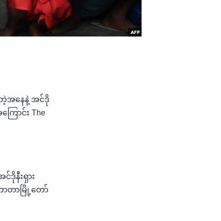
တဲ့အနေနဲ့ အင်ဒို
ဲ့အကြောင်း The
ဒိုနီးရှား
ျကာတာမြို့တော်