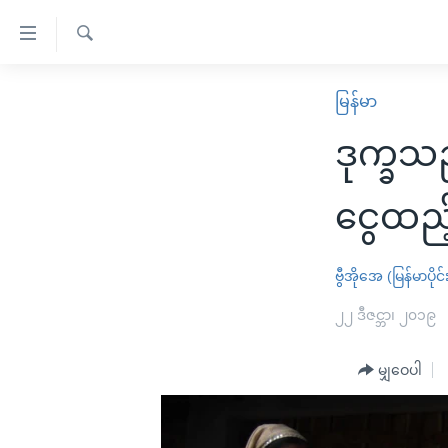
သုံး
ရ
ရှာဖွေ
လွယ်ကူ
မူလစာမျက်နှာ
မြန်မာ
ရ
စေ
မြန်မာ
လာ
ဒုက္ခသည
သည့်
ဒ်
ကမ္ဘာ့သတင်းများ
Link
ဗွီဒီယို
နိုင်ငံတကာ
ငွေထည့
များ
သတင်းလွတ်လပ်ခွင့်
အမေရိကန်
ပင်မ
ရပ်ဝန်းတခု လမ်းတခု အလွန်
တရုတ်
ဗွီအိုအေ (မြန်မာပိုင်
အကြောင်းအရာ
အင်္ဂလိပ်စာလေ့လာမယ်
အစ္စရေး-ပါလက်စတိုင်း
၂၂ ဒီဇင္ဘာ၊ ၂၀၁၉
သို့
အပတ်စဉ်ကဏ္ဍများ
အမေရိကန်သုံးအီဒီယံ
ကျော်
မျှဝေပါ
ကြည့်
ရေဒီယိုနှင့်ရုပ်သံ အချက်အလက်များ
မကြေးမုံရဲ့ အင်္ဂလိပ်စာ
ရေဒီယို
ရန်
ရေဒီယို/တီဗွီအစီအစဉ်
ရုပ်ရှင်ထဲက အင်္ဂလိပ်စာ
တီဗွီ
ပင်မ