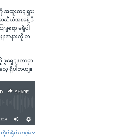
ကို အထူးထငျရှား
အာဆီယံအနနေဲ့ ဒီ
ယြျစရာ မရှိပါ
အခမျးအနားကို တ
 ဖွရှေငျးတာမှာ
လေ့ ရှိပါတယျ။
D
SHARE
1:14
တိုက်ရိုက် လင့်ခ်
SHARE