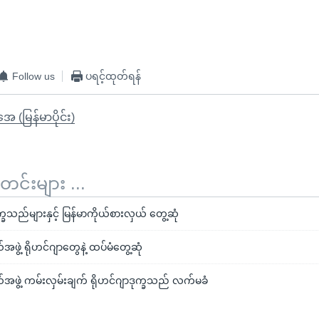
Follow us
ပရင့်ထုတ်ရန်
ုအေ (မြန်မာပိုင်း)
်းများ ...
္ခသည်များနှင့် မြန်မာကိုယ်စားလှယ် တွေ့ဆုံ
အဖွဲ့ ရိုဟင်ဂျာတွေနဲ့ ထပ်မံတွေ့ဆုံ
်အဖွဲ့ ကမ်းလှမ်းချက် ရိုဟင်ဂျာဒုက္ခသည် လက်မခံ