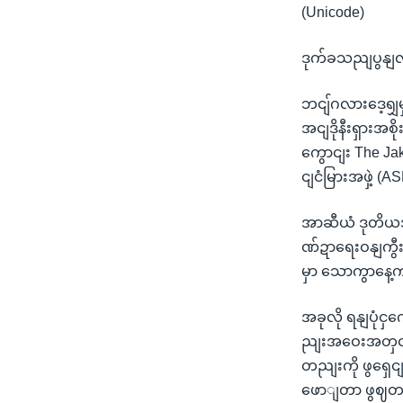
(Unicode)
ဒုက်ခသညျပွနျလ
ဘငျ်ဂလားဒေ့ရျှမ
အငျဒိုနီးရှားအစ
ကွောငျး The Ja
ငျငံမြားအဖှဲ့
အာဆီယံ ဒုတိယအတ
ဏ်ဍာရေးဝနျကွီး
မှာ သောကွာနေ့က
အခုလို ရနျပုံင
ညျးအဝေးအတှငျ
တညျးကို ဖွရှ
ဖောျတာ ဖွဈတယျလိ