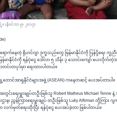
ျို့။ (နိုဝင်ဘာ ၉၊ ၂၀၁၇)
de)
 ရောက်နေတဲ့ ရိုဟင်ဂျာ ဒုက္ခသည်တွေ မြန်မာနိုင်ငံကို ပြန်ပို့ရေး ကူညီ
ြန်မာနိုင်ငံကို ရန်ပုံငွေ ဒေါ်လာ ၅ သိန်း ၃ သောင်းကျော် ပေးလိုက်တ
 သတင်းတပုဒ်မှာ ရေးထားပါတယ်။
အရှေ့တောင်အာရှနိုင်ငံများအဖွဲ့ (ASEAN) ကနေတဆင့် ပေးအပ်တာပါ။
င်းရေးမှူးချုပ်တဦးဖြစ်သူ Robert Matheus Michael Tenne နဲ့ အင်
ဌာန၊ ညွှန်ကြားရေးမှူးချုပ် တဦးဖြစ်သူ Luky Alfirman တို့ကြား ဂ
 လက်မှတ်ရေးထိုးပြီး ရန်ပုံငွေ ပေးအပ်ခဲ့တာ ဖြစ်ပါတယ်။