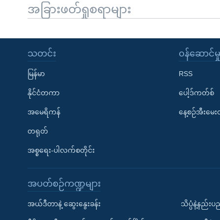
အခြားဖတ်ရှုစရာများ
သတင်း
၀န်ဆောင်မှ
မြန်မာ
RSS
နိုင်ငံတကာ
ပေါ့ဒ်ကတ်စ်
အမေရိကန်
နေ့စဉ်အီးမေ
တရုတ်
အစ္စရေး-ပါလက်စတိုင်း
အပတ်စဉ်ကဏ္ဍများ
အယ်ဒီတာနဲ့ ဆွေးနွေးခန်း
သိပ္ပံနဲ့နည်း