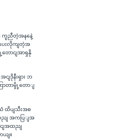
း ကူညီတဲ့အနနေဲ့
ျ ပေးလိုကျတဲ့အ
့တောငျအာရှနို
ငျဒိုနီးရှား ဘ
ဂကြာတာမွို့တောျ
ီယံ ထိပျသီးအစ
က်ခသညျ အကပြျအ
ကောငျအထညျ
ပါတယျ။