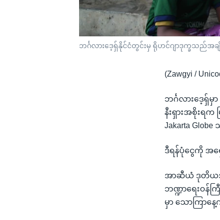
ဘင်္ဂလားဒေ့ရှ်နိုင်ငံတွင်းမှ ရိုဟင်ဂျာဒုက္ခသည်အခ
(Zawgyi / Unico
ဘင်္ဂလားဒေ့ရှ်မှာ
နီးရှားအစိုးရက မ
Jakarta Globe
ဒီရန်ပုံငွေကို 
အာဆီယံ ဒုတိယအတွ
ဘဏ္ဍာရေးဝန်ကြီး
မှာ သောကြာနေ့က