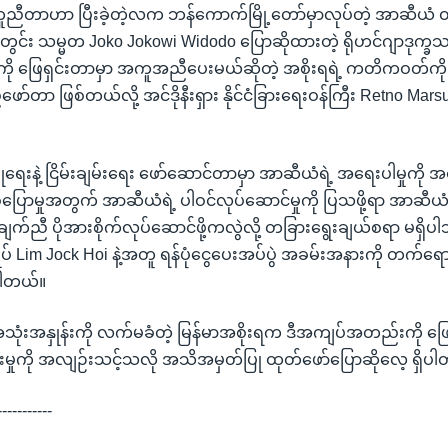
ွေကူညီတာဟာ ပြီးခဲ့တဲ့လက ဘန်ကောက်မြို့တော်မှာလုပ်တဲ့ အာဆီယံ ထ
်း သမ္မတ Joko Jokowi Widodo ပြောဆိုထားတဲ့ ရိုဟင်ဂျာဒုက္ခ
 ဖြေရှင်းတာမှာ အကူအညီပေးမယ်ဆိုတဲ့ အစိုးရရဲ့ ကတိကဝတ်ကို
ာ ဖြစ်တယ်လို့ အင်ဒိုနီးရှား နိုင်ငံခြားရေးဝန်ကြီး Retno Mars
ုံရေးနဲ့ ငြိမ်းချမ်းရေး ဖော်ဆောင်တာမှာ အာဆီယံရဲ့ အရေးပါမှုကို အထ
ောမှုအတွက် အာဆီယံရဲ့ ပါဝင်လုပ်ဆောင်မှုကို ပြသဖို့ရာ အာဆီယံအန
ချက်ညီ ပိုအားစိုက်လုပ်ဆောင်ဖို့ကလွဲလို့ တခြားရွေးချယ်စရာ မရှိပါ
ုပ် Lim Jock Hoi နဲ့အတူ ရန်ပုံငွေပေးအပ်ပွဲ အခမ်းအနားကို တက်ရော
ပါတယ်။
့ အသုံးအနှုန်းကို လက်မခံတဲ့ မြန်မာအစိုးရက ဒီအကျပ်အတည်းကို ဖြ
ပိုးမှုကို အလျဉ်းသင့်သလို အသိအမှတ်ပြု ထုတ်ဖော်ပြောဆိုလေ့ ရှိပ
-----------