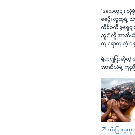
“ဒသေတှငျး လုံခ
စဖေို့၊ လူထုရဲ့
ကိစ်စကို ဖွရှေ
ဘူး” လို့ အာဆီယ
ကျရောကျတဲ့ ဝန
ရိုဟငျဂြာဆိုတဲ
အာဆီယံရဲ့ ကူညီ
သီးခြားခွဲထု