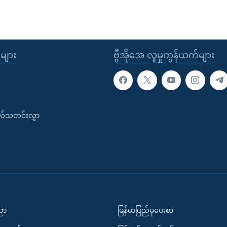
ုများ
ဗွီအိုအေ လူမှုကွန်ယက်များ
းလ်သတင်းလွှာ
ပညာ
မြန်မာပြည်မှပေးစာ