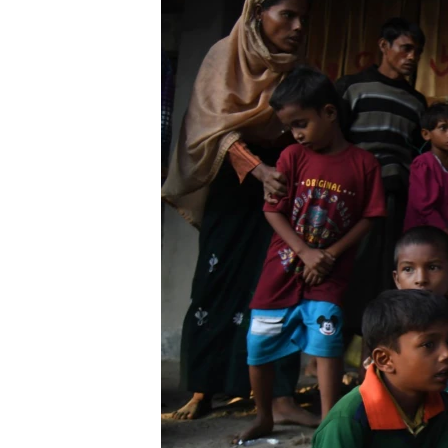
သုတပဒေသာ အင်္ဂလိပ်စာ
အ
ညွန်း
စာမျက်နှာ
သို့
ကျော်
ကြည့်
ရန်
ရှာဖွေ
ရန်
နေရာ
သို့
ကျော်
ရန်