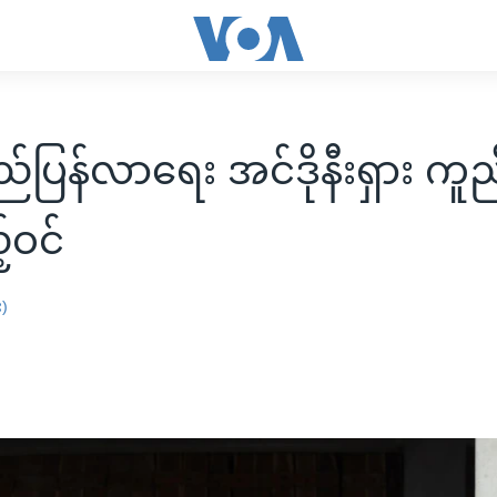
်ပြန်လာရေး အင်ဒိုနီးရှား ကူည
်ဝင်
း)