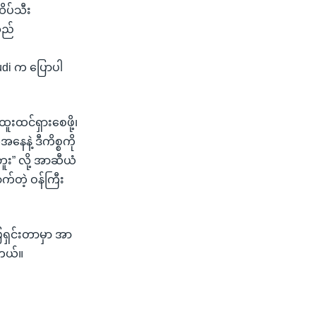
ိပ်သီး
သည်
udi က ပြောပါ
ူးထင်ရှားစေဖို့၊
ေနဲ့ ဒီကိစ္စကို
ဘူး” လို့ အာဆီယံ
က်တဲ့ ဝန်ကြီး
ေရှင်းတာမှာ အာ
ါတယ်။