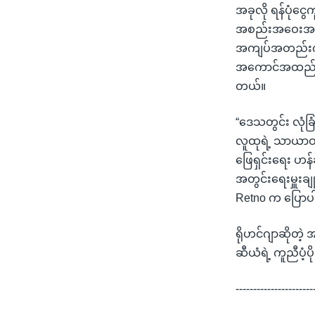
အခုလို ရန်ပုံင
အစည်းအဝေးအတွင
အကျပ်အတည်းကို
အကောင်အထည်ဖော်တ
တယ်။
“ဒေသတွင်း လုံခြ
လူထုရဲ့ သာယာဝပြ
ဖြေရှင်းရေး ဟန်
အတွင်းရေးမှူးချ
Retno က ပြော
ရိုဟင်ဂျာဆိုတဲ
ဆီယံရဲ့ ကူညီပံ့
----------------------