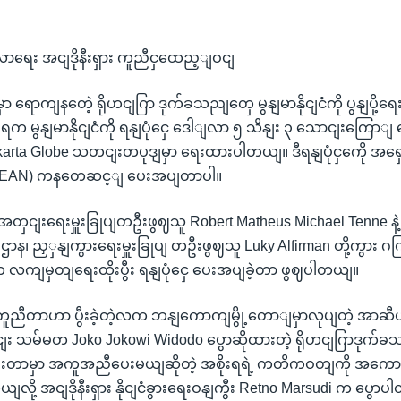
ာရေး အငျဒိုနီးရှား ကူညီငှထေည့ျဝငျ
ှာ ရောကျနတေဲ့ ရိုဟငျဂြာ ဒုက်ခသညျတှေ မွနျမာနိုငျငံကို ပွနျပို့ရေ
ိုးရက မွနျမာနိုငျငံကို ရနျပုံငှေ ဒေါျလာ ၅ သိနျး ၃ သောငျးကြော
karta Globe သတငျးတပုဒျမှာ ရေးထားပါတယျ။ ဒီရနျပုံငှကေို အရှေ
 (ASEAN) ကနတေဆင့ျ ပေးအပျတာပါ။
ှငျးရေးမှူးခြုပျတဦးဖွဈသူ Robert Matheus Michael Tenne နဲ့ အ
ဌာန၊ ညှှနျကွားရေးမှူးခြုပျ တဦးဖွဈသူ Luky Alfirman တို့ကွား 
 လကျမှတျရေးထိုးပွီး ရနျပုံငှေ ပေးအပျခဲ့တာ ဖွဈပါတယျ။
ှကေူညီတာဟာ ပွီးခဲ့တဲ့လက ဘနျကောကျမွို့တောျမှာလုပျတဲ့ အာဆ
း သမ်မတ Joko Jokowi Widodo ပွောဆိုထားတဲ့ ရိုဟငျဂြာဒု
ေငျးတာမှာ အကူအညီပေးမယျဆိုတဲ့ အစိုးရရဲ့ ကတိကဝတျကို အ
ု့ အငျဒိုနီးရှား နိုငျငံခွားရေးဝနျကွီး Retno Marsudi က ပွော