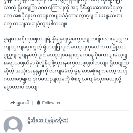
လာတဲ့ ရိုဟငျဂြာ ၁၀၀ ကြောျကို အငျဒိုနီးရှားအာဏာပိုငျတှ
ကေ အစပိုငျးမှာ ကမျးကပျမခံခဲ့တာကွောင့ျ ငါးဖမျးသမား
တှေ ကယျဆယျခဲ့ကွရပါတယျ။
မွနျမာအစိုးရစဈတပျရဲ့ နှိမျနှငျးမှုကွောင့ျ ဘငျ်ဂလားဒေ့ရျှဘ
ကျ ထှကျပွေးကွတဲ့ ရိုဟငျဂြာဒုက်ခသညျတှထေဲက တခြို့ဟာ
ပွည့ျကွပျနတေဲ့ ဒုက်ခသညျစခနျးတှကေနေ ပိုကောငျးမယ့ျ
နရောသဈဆီမှာ ခိုလှုံနိုငျဖို့သှားနကွေတာဖွဈပါတယျ။ ရိုဟငျဂြာ
ဆိုတဲ့ အသုံးအနှုနျးကို လကျမခံတဲ့ မွနျမာအစိုးရကတော့ ဘငျ်
ဂလားဒေ့ရျှက ဒုက်ခသညျတှကေို စိစဈလကျခံသှားမယျလို့
ပွောထားပါတယျ။
မျှဝေပါ
Follow us
ဗွီအိုအေ (မြန်မာပိုင်း)