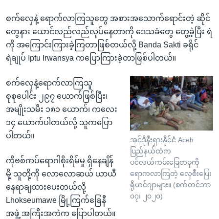
စက်လှေနဲ့ ရောက်လာကြသူတွေ အစားအသောက်ရောင်းတဲ့ ဆိုင်
တွေနား ယောင်လည်လည်လုပ်နေတာကို ဒေသခံတွေ တွေ့ခဲ့ပြီး ရဲ
ကို အကြောင်းကြားခဲ့ကြတာဖြစ်တယ်လို့ Banda Sakti ခရိုင်
ရဲချုပ် Iptu Irwansya ကပြောကြားခဲ့တာဖြစ်ပါတယ်။
စက်လှေနဲ့ရောက်လာကြသူ
စုစုပေါင်း ၂၉၇ ယောက်ဖြစ်ပြီး၊
အမျိုးသမီး ၁၈၁ ယောက်၊ ကလေး
၁၄ ယောက်ပါတယ်လို့ သူကပြော
ပါတယ်။
အင်ဒိုနီးရှားနိုင်ငံ Aceh
ပြည်နယ်ထဲက
ကိုဗစ်ကပ်ရောဂါစိုးရိမ်မှု ရှိနေချိန်
ပင်လယ်ကမ်းခြေတခုကို
မို့ သူတို့ကို လောလောဆယ် ယာယီ
ရောကလာကြတဲ့ လှေစီးပြေး
ရိုဟင်ဂျာများ။ (စက်တင်ဘာ
နေရာချထားပေးတယ်လို့
၀၇၊ ၂၀၂၀)
Lhokseumawe မြို့ကြက်ခြေနီ
အဖွဲ့ အကြီးအကဲက ပြောပါတယ်။