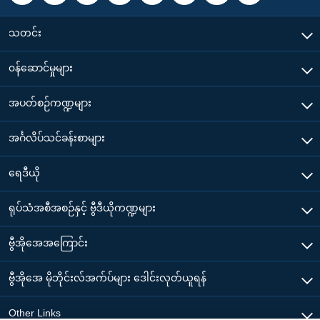
သတင်း
၀န်ဆောင်မှုများ
အပတ်စဉ်ကဏ္ဍများ
အင်္ဂလိပ်သင်ခန်းစာများ
ရေဒီယို
ရုပ်သံအစီအစဉ်နှင့် ဗွီဒီယိုကဏ္ဍများ
ဗွီအိုအေအကြောင်း
ဗွီအိုအေ မိုဘိုင်းလ်အက်ပ်များ ဒေါင်းလုတ်ယူရန်
Other Links