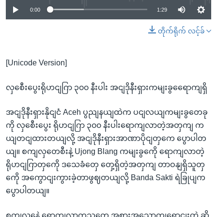
0:00
1:29
တိုက်ရိုက် လင့်ခ်
[Unicode Version]
လှစေီးပွေးရိုဟငျဂြာ ၃၀၀ နီးပါး အငျဒိုနီးရှားကမျးခွရေောကျရှိ
အငျဒိုနီးရှားနိုငျငံ Aceh ပွညျနယျထဲက ပငျလယျကမျးခွတေခု
ကို လှစေီးပွေး ရိုဟငျဂြာ ၃၀၀ နီးပါးရောကျလာတဲ့အတှကျ က
ယျတငျထားတယျလို့ အငျဒိုနီးရှားအာဏာပိုငျတှကေ ပွောပါတ
ယျ။ စကျလှတေစီးနဲ့ Ujong Blang ကမျးခွကေို ရောကျလာတဲ့
ရိုဟငျဂြာတှကေို ဒသေခံတှေ တှေ့ရှိတဲ့အတှကျ တာဝနျရှိသူတှ
ကေို အကွောငျးကွားခဲ့တာဖွဈတယျလို့ Banda Sakti ရဲခြုပျက
ပွောပါတယျ။
စကျလှနေဲ့ ရောကျလာကွသူတှေ အစားအသောကျရောငျးတဲ့ ဆို