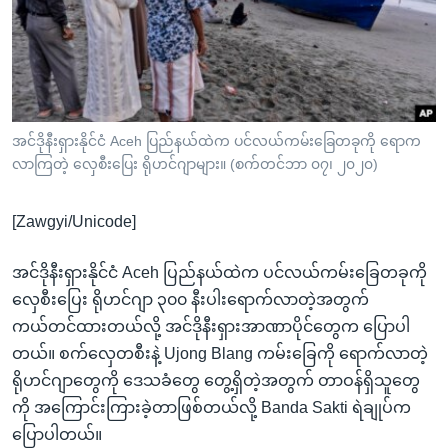
အ
သုတပဒေသာ အင်္ဂလိပ်စာ
ညွန်း
Learning English
စာမျက်နှာ
သို့
ဗွီအိုအေ လူမှုကွန်ယက်များ
ကျော်
ကြည့်
အင်ဒိုနီးရှားနိုင်ငံ Aceh ပြည်နယ်ထဲက ပင်လယ်ကမ်းခြေတခုကို ရောက
လာကြတဲ့ လှေစီးပြေး ရိုဟင်ဂျာများ။ (စက်တင်ဘာ ၀၇၊ ၂၀၂၀)
ရန်
ဘာသာစကားများ
ရှာဖွေ
[Zawgyi/Unicode]
ရန်
နေရာ
အင်ဒိုနီးရှားနိုင်ငံ Aceh ပြည်နယ်ထဲက ပင်လယ်ကမ်းခြေတခုကို
သို့
လှေစီးပြေး ရိုဟင်ဂျာ ၃၀၀ နီးပါးရောက်လာတဲ့အတွက်
ကျော်
ကယ်တင်ထားတယ်လို့ အင်ဒိုနီးရှားအာဏာပိုင်တွေက ပြောပါ
ရန်
တယ်။ စက်လှေတစီးနဲ့ Ujong Blang ကမ်းခြေကို ရောက်လာတဲ့
ရိုဟင်ဂျာတွေကို ဒေသခံတွေ တွေ့ရှိတဲ့အတွက် တာဝန်ရှိသူတွေ
ကို အကြောင်းကြားခဲ့တာဖြစ်တယ်လို့ Banda Sakti ရဲချုပ်က
ပြောပါတယ်။