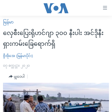
သုံး
ရ
လွယ်ကူ
မြန်မာ
မူလစာမျက်နှာ
စေ
လှေစီးပြေးရိုဟင်ဂျာ ၃၀၀ နီးပါး အင်ဒိုနီး
မြန်မာ
သည့်
ရှားကမ်းခြေရောက်ရှိ
ကမ္ဘာ့သတင်းများ
Link
ဗွီဒီယို
နိုင်ငံတကာ
ဗွီအိုအေ (မြန်မာပိုင်း)
များ
သတင်းလွတ်လပ်ခွင့်
အမေရိကန်
၀၇ စက္တင္ဘာ၊ ၂၀၂၀
ပင်မ
ရပ်ဝန်းတခု လမ်းတခု အလွန်
တရုတ်
အကြောင်းအရာ
မျှဝေပါ
သို့
အင်္ဂလိပ်စာလေ့လာမယ်
အစ္စရေး-ပါလက်စတိုင်း
ကျော်
အပတ်စဉ်ကဏ္ဍများ
အမေရိကန်သုံးအီဒီယံ
ကြည့်
ရေဒီယိုနှင့်ရုပ်သံ အချက်အလက်များ
မကြေးမုံရဲ့ အင်္ဂလိပ်စာ
ရေဒီယို
ရန်
ပင်မ
ရေဒီယို/တီဗွီအစီအစဉ်
ရုပ်ရှင်ထဲက အင်္ဂလိပ်စာ
တီဗွီ