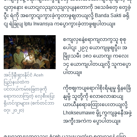
ငျတှနေား ယောငျလညျလညျလုပျနတောကို ဒသေခံတှေ တှေ့ခဲ့
ပွီး ရဲကို အကွောငျးကွားခဲ့ကွတာဖွဈတယျလို့ Banda Sakti ခရို
ငျ ရဲခြုပျ Iptu Irwansya ကပွောကွားခဲ့တာဖွဈပါတယျ။
စကျလှနေဲ့ရောကျလာကွသူ စုစု
ပေါငျး ၂၉၇ ယောကျဖွဈပွီး၊ အ
မြိုးသမီး ၁၈၁ ယောကျ၊ ကလေး
၁၄ ယောကျပါတယျလို့ သူကပွော
ပါတယျ။
အင်ဒိုနီးရှားနိုင်ငံ Aceh
ပြည်နယ်ထဲက
ကိုဗဈကပျရောဂါစိုးရိမျမှု ရှိနခြေိ
ပင်လယ်ကမ်းခြေတခုကို
နျမို့ သူတို့ကို လောလောဆယျ
ရောကလာကြတဲ့ လှေစီးပြေး
ရိုဟင်ဂျာများ။ (စက်တင်ဘာ
ယာယီနရောခထြားပေးတယျလို့
၀၇၊ ၂၀၂၀)
Lhokseumawe မွို့ကွကျခွနေီအဖှဲ့
အကွီးအကဲက ပွောပါတယျ။
ဇှနျလတုနျးကလညျး Aceh ပွညျနယျထဲမှာ စကျလှနေဲ့ မြော