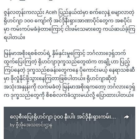
ဇွန်လတုန်းကလည်း Aceh ပြည်နယ်ထဲမှာ စက်လှေနဲ့ မျောလာတဲ့
ရိုဟင်ဂျာ ၁၀၀ ကျော်ကို အင်ဒိုနီးရှားအာဏာပိုင်တွေက အစပိုင်း
မှာ ကမ်းကပ်မခံခဲ့တာကြောင့် ငါးဖမ်းသမားတွေ ကယ်ဆယ်ခဲ့ကြ
ရပါတယ်။
မြန်မာအစိုးရစစ်တပ်ရဲ့ နှိမ်နှင်းမှုကြောင့် ဘင်္ဂလားဒေ့ရှ်ဘက်
ထွက်ပြေးကြတဲ့ ရိုဟင်ဂျာဒုက္ခသည်တွေထဲက တချို့ဟာ ပြည့်
ကြပ်နေတဲ့ ဒုက္ခသည်စခန်းတွေကနေ ပိုကောင်းမယ့် နေရာသစ်ဆီ
မှာ ခိုလှုံနိုင်ဖို့သွားနေကြတာဖြစ်ပါတယ်။ ရိုဟင်ဂျာဆိုတဲ့
အသုံးအနှုန်းကို လက်မခံတဲ့ မြန်မာအစိုးရကတော့ ဘင်္ဂလားဒေ့ရှ်
က ဒုက္ခသည်တွေကို စိစစ်လက်ခံသွားမယ်လို့ ပြောထားပါတယ်။
လှေစီးပြေးရိုဟင်ဂျာ ၃၀၀ နီးပါး အင်ဒိုနီးရှားကမ်းခြေရောက်ရှိ
by
ဗွီအိုအေသတင်းဌာန
No media source currently available