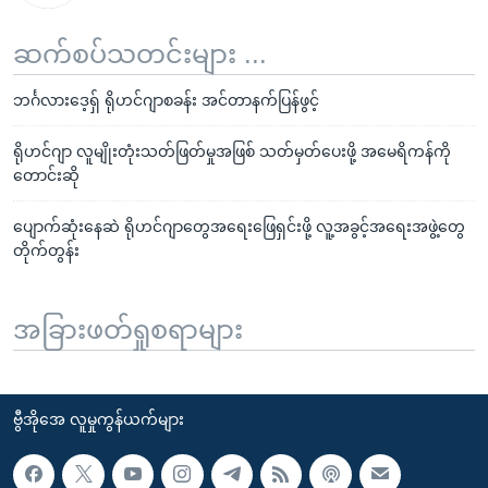
ဆက်စပ်သတင်းများ ...
ဘင်္ဂလားဒေ့ရှ် ရိုဟင်ဂျာစခန်း အင်တာနက်ပြန်ဖွင့်
ရိုဟင်ဂျာ လူမျိုးတုံးသတ်ဖြတ်မှုအဖြစ် သတ်မှတ်ပေးဖို့ အမေရိကန်ကို
တောင်းဆို
ပျောက်ဆုံးနေဆဲ ရိုဟင်ဂျာတွေအရေးဖြေရှင်းဖို့ လူ့အခွင့်အရေးအဖွဲ့တွေ
တိုက်တွန်း
အခြားဖတ်ရှုစရာများ
ဗွီအိုအေ လူမှုကွန်ယက်များ