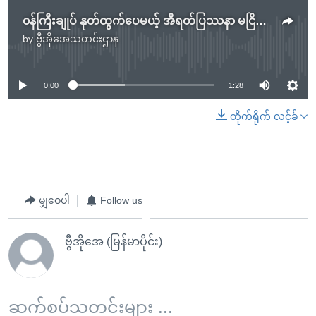
၀န်ကြီးချုပ် နုတ်ထွက်ပေမယ့် အီရတ်ပြဿနာ မငြိမ်းသေး
by
ဗွီအိုအေသတင်းဌာန
No media source currently available
0:00
1:28
တိုက်ရိုက် လင့်ခ်
မျှဝေပါ
Follow us
ဗွီအိုအေ (မြန်မာပိုင်း)
ဆက်စပ်သတင်းများ ...