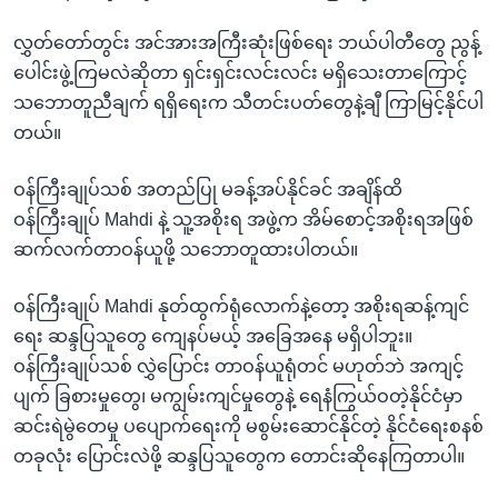
လွှတ်တော်တွင်း အင်အားအကြီးဆုံးဖြစ်ရေး ဘယ်ပါတီတွေ ညွန့်
ပေါင်းဖွဲ့ကြမလဲဆိုတာ ရှင်းရှင်းလင်းလင်း မရှိသေးတာကြောင့်
သဘောတူညီချက် ရရှိရေးက သီတင်းပတ်တွေနဲ့ချီ ကြာမြင့်နိုင်ပါ
တယ်။
ဝန်ကြီးချုပ်သစ် အတည်ပြု မခန့်အပ်နိုင်ခင် အချိန်ထိ
ဝန်ကြီးချုပ် Mahdi နဲ့ သူ့အစိုးရ အဖွဲ့က အိမ်စောင့်အစိုးရအဖြစ်
ဆက်လက်တာဝန်ယူဖို့ သဘောတူထားပါတယ်။
ဝန်ကြီးချုပ် Mahdi နုတ်ထွက်ရုံလောက်နဲ့တော့ အစိုးရဆန့်ကျင်
ရေး ဆန္ဒပြသူတွေ ကျေနပ်မယ့် အခြေအနေ မရှိပါဘူး။
ဝန်ကြီးချုပ်သစ် လွှဲပြောင်း တာဝန်ယူရုံတင် မဟုတ်ဘဲ အကျင့်
ပျက် ခြစားမှုတွေ၊ မကျွမ်းကျင်မှုတွေနဲ့ ရေနံကြွယ်ဝတဲ့နိုင်ငံမှာ
ဆင်းရဲမွဲတေမှု ပပျောက်ရေးကို မစွမ်းဆောင်နိုင်တဲ့ နိုင်ငံရေးစနစ်
တခုလုံး ပြောင်းလဲဖို့ ဆန္ဒပြသူတွေက တောင်းဆိုနေကြတာပါ။