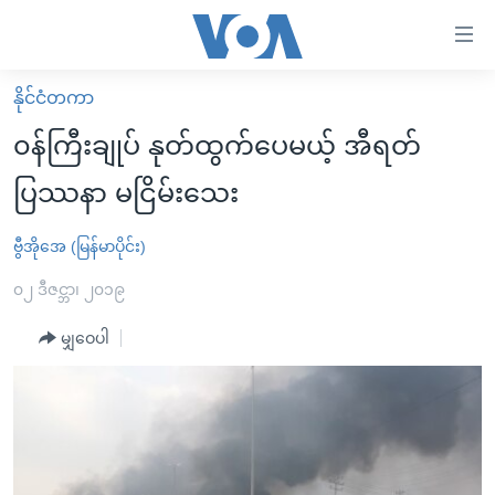
သုံး
ရ
လွယ်ကူ
နိုင်ငံတကာ
မူလစာမျက်နှာ
စေ
၀န်ကြီးချုပ် နုတ်ထွက်ပေမယ့် အီရတ်
မြန်မာ
သည့်
ပြဿနာ မငြိမ်းသေး
ကမ္ဘာ့သတင်းများ
Link
ဗွီဒီယို
နိုင်ငံတကာ
ဗွီအိုအေ (မြန်မာပိုင်း)
များ
သတင်းလွတ်လပ်ခွင့်
အမေရိကန်
၀၂ ဒီဇင္ဘာ၊ ၂၀၁၉
ပင်မ
ရပ်ဝန်းတခု လမ်းတခု အလွန်
တရုတ်
အကြောင်းအရာ
မျှဝေပါ
သို့
အင်္ဂလိပ်စာလေ့လာမယ်
အစ္စရေး-ပါလက်စတိုင်း
ကျော်
အပတ်စဉ်ကဏ္ဍများ
အမေရိကန်သုံးအီဒီယံ
ကြည့်
ရေဒီယိုနှင့်ရုပ်သံ အချက်အလက်များ
မကြေးမုံရဲ့ အင်္ဂလိပ်စာ
ရေဒီယို
ရန်
ပင်မ
ရေဒီယို/တီဗွီအစီအစဉ်
ရုပ်ရှင်ထဲက အင်္ဂလိပ်စာ
တီဗွီ