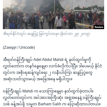
အ
သုတပဒေသာ အင်္ဂလိပ်စာ
ညွန်း
Learning English
စာမျက်နှာ
သို့
ဗွီအိုအေ လူမှုကွန်ယက်များ
ကျော်
ကြည့်
အီရတ်နိုင်ငံတွင်း ဆန္ဒပြပွဲ မြင်ကွင်းတခု။ (နိုဝင်ဘာ ၂၉၊ ၂၀၁၉)
ရန်
ဘာသာစကားများ
ရှာဖွေ
(Zawgyi / Unicode)
ရန်
နေရာ
အီရတ်ဝန်ကြီးချုပ် Adel Abdul Mahdi ရဲ့ နုတ်ထွက်မှုကို
သို့
လွှတ်တော်က တနင်္ဂနွေနေ့မှာ လက်ခံလိုက်ပါပြီ။ ဒါပေမယ့် နိုင်ငံ
ကျော်
တွင်းက အစိုးရဆန့်ကျင်ရေး ၂ လနီးပါးကြာ ဆန္ဒပြပွဲတွေ
ရန်
အဆုံးသတ်သွားမယ့် အခြေအနေ မရှိပါဘူး။
ဝန်ကြီးချုပ် Mahdi က သောကြာနေ့မှာ နုတ်ထွက်ခဲ့တာပါ။
လွှတ်တော်တွင်းက အင်အားအကြီးဆုံး အဖွဲ့အနေနဲ့ ဝန်ကြီးချုပ်
သစ် ခန့်အပ်ဖို့ သမ္မတ Barham Salih က ပြောဆိုထားပါတယ်။