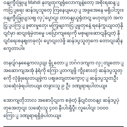
ဝနျကွီးခြုပျ Mahdi နုတျထှကျရုံလောကျနဲ့တော့ အစိုးရဆန့ျ
ကငြျရေး ဆန်ဒပွသူတှေ ကြနေပျမယ့ျ အခွအေနေ မရှိပါဘူး။
ဝနျကွီးခြုပျသဈ လှှဲပွောငျး တာဝနျယူရုံတငျ မဟုတျဘဲ အက
ငြ့ျပကြျ ခွစားမှုတှေ၊ မကြှမျးကငြျမှုတှနေဲ့ ရနေံကွှယျဝတဲ့နို
ငျငံမှာ ဆငျးရဲမှဲတမှေု ပပြောကျရေးကို မစှမျးဆောငျနိုငျတဲ့ နို
ငျငံရေးစနဈတခုလုံး ပွောငျးလဲဖို့ ဆန်ဒပွသူတှကေ တောငျးဆိုန
ကွေတာပါ။
တနငျ်ဂနှနေေ့ကလညျး မွို့တောျ ဘဂ်ဂဒကျက လှှတျတောျ
အဆောကျအအုံ နံရံကို ကြောျတကျဖို့ ကွိုးစားတဲ့ ဆန်ဒပွသူတှ
ကေို လုံခွုံရေးတပျဖှဲ့က ပဈခတျတာကွောင့ျ ဆန်ဒပွသူတဦး
သဆေုံးခဲ့ရပါတယျ။ တခွားသူ ၉ ဦး ဒဏျရာရပါတယျ။
အောကျတိုဘာလ အစောပိုငျးက စခဲ့တဲ့ နိုငျငံတဝနျး ဆန်ဒပွပှဲ
တှအေတှငျး သဆေုံးသူ ၄၀၀ နီးပါးရှိပွီး လူပေါငျး ၁၀၀၀
ကြောျ ဒဏျရာရရှိခဲ့ပါတယျ။