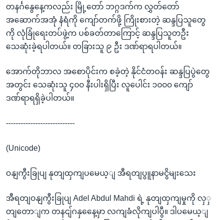
တနင်္ဂနွေနေ့ကလည်း မြို့တော် ဘဂ္ဂဒက်က လွှတ်တော်
အဆောက်အအုံ နံရံကို ကျော်တက်ဖို့ ကြိုးစားတဲ့ ဆန္ဒပြသူတွေ
ကို လုံခြုံရေးတပ်ဖွဲ့က ပစ်ခတ်တာကြောင့် ဆန္ဒပြသူတဦး
သေဆုံးခဲ့ရပါတယ်။ တခြားသူ ၉ ဦး ဒဏ်ရာရပါတယ်။
အောက်တိုဘာလ အစောပိုင်းက စခဲ့တဲ့ နိုင်ငံတဝန်း ဆန္ဒပြပွဲတွေ
အတွင်း သေဆုံးသူ ၄၀၀ နီးပါးရှိပြီး လူပေါင်း ၁၀၀၀ ကျော်
ဒဏ်ရာရရှိခဲ့ပါတယ်။
----------------------------
(Unicode)
ဝနျကွီးခြုပျ နုတျထှကျပမေယ့ျ အီရတျပွူနာမငွိမျးသေး
အီရတျဝနျကွီးခြုပျ Adel Abdul Mahdi ရဲ့ နုတျထှကျမှုကို လှှ
တျတောျက တနငျ်ဂနှနေေ့မှာ လကျခံလိုကျပါပွီ။ ဒါပမေယ့ျ