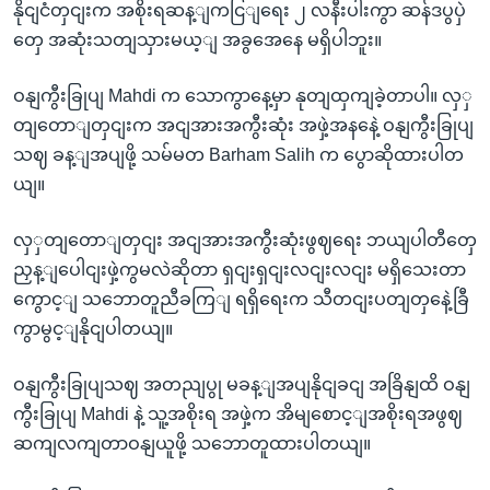
နိုငျငံတှငျးက အစိုးရဆန့ျကငြျရေး ၂ လနီးပါးကွာ ဆန်ဒပွပှဲ
တှေ အဆုံးသတျသှားမယ့ျ အခွအေနေ မရှိပါဘူး။
ဝနျကွီးခြုပျ Mahdi က သောကွာနေ့မှာ နုတျထှကျခဲ့တာပါ။ လှှ
တျတောျတှငျးက အငျအားအကွီးဆုံး အဖှဲ့အနနေဲ့ ဝနျကွီးခြုပျ
သဈ ခန့ျအပျဖို့ သမ်မတ Barham Salih က ပွောဆိုထားပါတ
ယျ။
လှှတျတောျတှငျး အငျအားအကွီးဆုံးဖွဈရေး ဘယျပါတီတှေ
ညှန့ျပေါငျးဖှဲ့ကွမလဲဆိုတာ ရှငျးရှငျးလငျးလငျး မရှိသေးတာ
ကွောင့ျ သဘောတူညီခကြျ ရရှိရေးက သီတငျးပတျတှနေဲ့ခြီ
ကွာမွင့ျနိုငျပါတယျ။
ဝနျကွီးခြုပျသဈ အတညျပွု မခန့ျအပျနိုငျခငျ အခြိနျထိ ဝနျ
ကွီးခြုပျ Mahdi နဲ့ သူ့အစိုးရ အဖှဲ့က အိမျစောင့ျအစိုးရအဖွဈ
ဆကျလကျတာဝနျယူဖို့ သဘောတူထားပါတယျ။