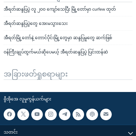
အီရတ်ဆန္ဒပြပွဲ လူ ၂၀၀ ကျော်သေပြီး မြို့တော်မှာ curfew ထုတ်
အီရတ်ဆန္ဒပြပွဲတွေ အေးမသွားသေး
အီရတ်မြို့တော်နဲ့ တောင်ပိုင်းမြို့တွေမှာ ဆန္ဒပြမှုတွေ ဆက်ဖြစ်
ဝန်ကြီးချုပ်ထွက်မယ်ဆိုပေမယ့် အီရတ်ဆန္ဒပြပွဲ ပြင်းထန်ဆဲ
အခြားဖတ်ရှုစရာများ
ဗွီအိုအေ လူမှုကွန်ယက်များ
သတင်း