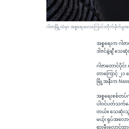
ဂါဇာမြို့ထဲမှာ အစ္စရေးလေကြောင်းတိုက်ခိုက်မ
အစ္စရေးက ဂါဇာမှ
ဒါဇင်နဲ့ချီ သေ
ဂါဇာတောင်ပိုင်း
တာကြောင့် ၂၁ 
မြို့အနီးက Nas
အစ္စရေးစစ်တပ်က
ပါဝင်ပတ်သက်နေတ
တယ်။ သေဆုံးသွ
မယ့်၊ ရုပ်အလော
ရွားမီးလောင်ထ