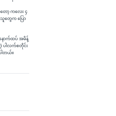
းမှာတော့ ကလေး ၄
ှိသူတွေက ပြော
 နောက်ထပ် အမိန့်
ဲ့ ပါလက်စတိုင်း
ာပါတယ်။