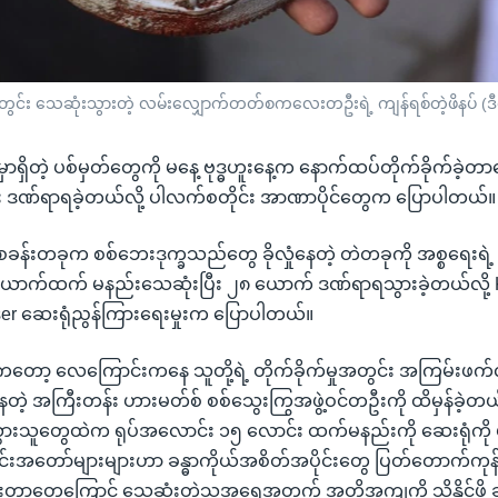
ှုအတွင်း သေဆုံးသွားတဲ့ လမ်းလျှောက်တတ်စကလေးတဦးရဲ့ ကျန်ရစ်တဲ့ဖိနပ် (
ာရှိတဲ့ ပစ်မှတ်တွေကို မနေ့ ဗုဒ္ဓဟူးနေ့က နောက်ထပ်တိုက်ခိုက်ခဲ့တ
ဆုံး ဒဏ်ရာရခဲ့တယ်လို့ ပါလက်စတိုင်း အာဏာပိုင်တွေက ပြောပါတယ်။
 စခန်းတခုက စစ်ဘေးဒုက္ခသည်တွေ ခိုလှုံနေတဲ့ တဲတခုကို အစ္စရေးရဲ့ 
ယောက်ထက် မနည်းသေဆုံးပြီး ၂၈ ယောက် ဒဏ်ရာရသွားခဲ့တယ်လို့ 
ser ဆေးရုံညွန်ကြားရေးမှုးက ပြောပါတယ်။
တော့ လေကြောင်းကနေ သူတို့ရဲ့ တိုက်ခိုက်မှုအတွင်း အကြမ်းဖက်လ
ဲ့ အကြီးတန်း ဟားမတ်စ် စစ်သွေးကြွအဖွဲ့ဝင်တဦးကို ထိမှန်ခဲ့တယ်
ားသူတွေထဲက ရုပ်အလောင်း ၁၅ လောင်း ထက်မနည်းကို ဆေးရုံကို 
င်းအတော်များများဟာ ခန္ဓာကိုယ်အစိတ်အပိုင်းတွေ ပြတ်တောက်ကုန်တ
ားတာတွေကြောင့် သေဆုံးတဲ့သူအရေအတွက် အတိအကျကို သိနိုင်ဖို့