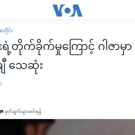
တိုင်း
ရဲ့တိုက်ခိုက်မှုကြောင့် ဂါဇာမှာ
့ချီ သေဆုံး
န)
မှတ်ချက်များဖတ်ရန်