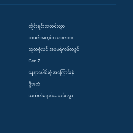
တိုင်းရင်းသတင်းလွှာ
တပတ်အတွင်း အားကစား
သုတစုံလင် အမေရိကန်တခွင်
Gen Z
နေရာပေါင်းစုံ အကြောင်းစုံ
ဒို့အသံ
သက်တံရောင်သတင်းလွှာ