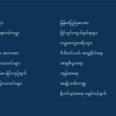
ပညာ
မြန်မာပြည်မှပေးစာ
အနာဂတ်ကမ္ဘာ
မြင်ကွင်းကျယ်မှတ်စုများ
ကမ္ဘာတလွှားခရီးသွား
း အားကစား
ဒီသီတင်းပတ် အာရှနိုင်ငံရေး
ားသတင်းများ
အာရှစီးပွားရေး
်မာ နှိုင်းယှဉ်ချက်
ကျန်းမာရေး
ပြားသတင်းများ
အမျိုးသမီးကဏ္ဍ
ရိုဟင်ဂျာအရေး မျှော်လင့်ချက်