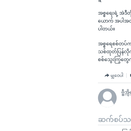
အစ္စရေးရဲ့ အဲဒီ
ယောက် အပါအဝင်
ပါတယ်။
အစ္စရေစစ်တပ်က K
သစ်ထုတ်ပြန်လိုက
စစ်သွေးကြွတွေက
မျှဝေပါ
ဗွီအ
ဆက်စပ်သတင