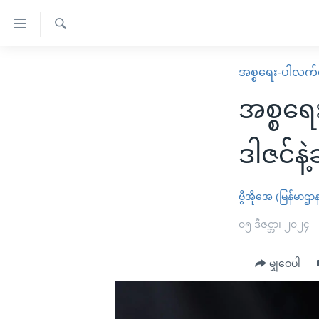
သုံး
ရ
ရှာဖွေ
လွယ်ကူ
မူလစာမျက်နှာ
အစ္စရေး-ပါလက်စ
ရ
စေ
မြန်မာ
လာ
အစ္စရေး
သည့်
ဒ်
ကမ္ဘာ့သတင်းများ
Link
ဗွီဒီယို
နိုင်ငံတကာ
ဒါဇင်နဲ
များ
သတင်းလွတ်လပ်ခွင့်
အမေရိကန်
ပင်မ
ရပ်ဝန်းတခု လမ်းတခု အလွန်
တရုတ်
ဗွီအိုအေ (မြန်မာဌာ
အကြောင်းအရာ
အင်္ဂလိပ်စာလေ့လာမယ်
အစ္စရေး-ပါလက်စတိုင်း
၀၅ ဒီဇင္ဘာ၊ ၂၀၂၄
သို့
အပတ်စဉ်ကဏ္ဍများ
အမေရိကန်သုံးအီဒီယံ
ကျော်
မျှဝေပါ
ကြည့်
ရေဒီယိုနှင့်ရုပ်သံ အချက်အလက်များ
မကြေးမုံရဲ့ အင်္ဂလိပ်စာ
ရေဒီယို
ရန်
ရေဒီယို/တီဗွီအစီအစဉ်
ရုပ်ရှင်ထဲက အင်္ဂလိပ်စာ
တီဗွီ
ပင်မ