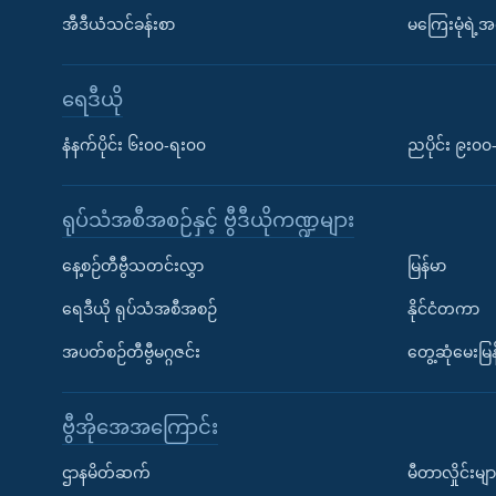
အီဒီယံသင်ခန်းစာ
မကြေးမုံရဲ့အင
ရေဒီယို
နံနက်ပိုင်း ၆း၀၀-ရး၀၀
ညပိုင်း ၉း၀
ရုပ်သံအစီအစဉ်နှင့် ဗွီဒီယိုကဏ္ဍများ
နေ့စဉ်တီဗွီသတင်းလွှာ
မြန်မာ
ရေဒီယို ရုပ်သံအစီအစဉ်
နိုင်ငံတကာ
အပတ်စဉ်တီဗွီမဂ္ဂဇင်း
တွေ့ဆုံမေးမြန
ဗွီအိုအေအကြောင်း
ဌာနမိတ်ဆက်
မီတာလှိုင်းမျာ