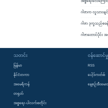
အစ္စရေးလေကြောင်းတ
ဂါဇာက လူသားချင်း
ဂါဇာ ဒုက္ခသည်စခန်
ဂါဇာတောင်ပိုင်း အ
သတင်း
၀န်ဆောင်မှ
မြန်မာ
RSS
နိုင်ငံတကာ
ပေါ့ဒ်ကတ်စ်
အမေရိကန်
နေ့စဉ်အီးမေ
တရုတ်
အစ္စရေး-ပါလက်စတိုင်း