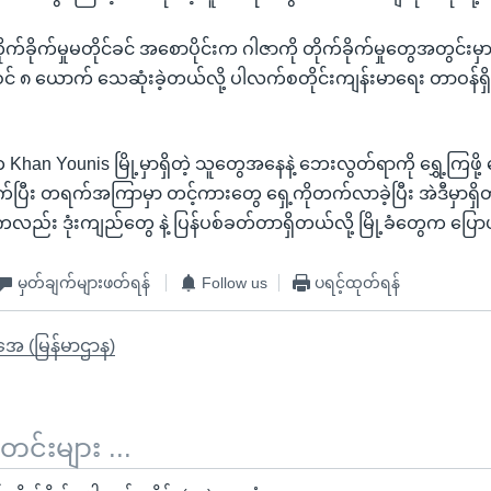
တိုက်ခိုက်မှုမတိုင်ခင် အစောပိုင်းက ဂါဇာကို တိုက်ခိုက်မှုတွေအတွင်
 ၈ ယောက် သေဆုံးခဲ့တယ်လို့ ပါလက်စတိုင်းကျန်းမာရေး တာဝန်ရ
han Younis မြို့မှာရှိတဲ့ သူတွေအနေနဲ့ ဘေးလွတ်ရာကို ရွှေ့ကြဖို့
်ပြီး တရက်အကြာမှာ တင့်ကားတွေ ရှေ့ကိုတက်လာခဲ့ပြီး အဲဒီမှာရှိတ
လည်း ဒုံးကျည်တွေ နဲ့ ပြန်ပစ်ခတ်တာရှိတယ်လို့ မြို့ခံတွေက ပြေ
မှတ်ချက်များဖတ်ရန်
Follow us
ပရင့်ထုတ်ရန်
ိုအေ (မြန်မာဌာန)
်းများ ...