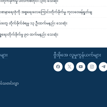
ိုက်ခိုက်မှု ပါလက်စတိုင်း (၃၀) သေဆုံး
စာနာရေးဇုံကို အစ္စရေးလေကြောင်းတိုက်ခိုက်မှု ကုလဝေဖန်ရှုတ်ချ
းတွေ တိုက်ခိုက်ခံရမှု ၁၃ ဦးထက်မနည်း သေဆုံး
စ္စရေးတိုက်ခိုက်မှု ၉၀ ထက်မနည်း သေဆုံး
ုများ
ဗွီအိုအေ လူမှုကွန်ယက်များ
းလ်သတင်းလွှာ