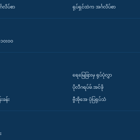
်္ဂလိပ်စာ
ရုပ်ရှင်ထဲက အင်္ဂလိပ်စာ
၀-၁၀း၀၀
ရေမြေခြားမှ ရုပ်ပုံလွှာ
ပိုလီဂရပ်ဖ်.အင်ဖို
်းခန်း
ဗွီအိုအေ ပုံပြရုပ်သံ
း