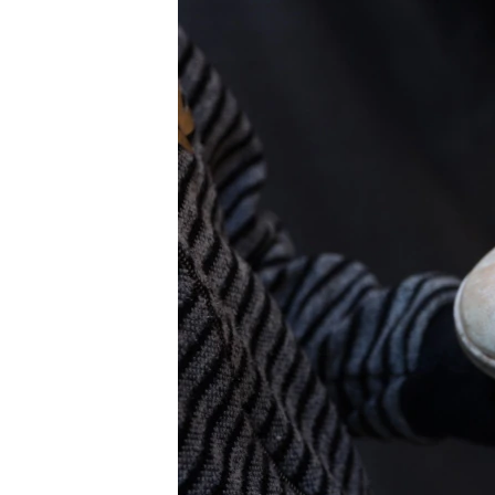
သုတပဒေသာ အင်္ဂလိပ်စာ
အ
ညွန်း
စာမျက်နှာ
သို့
ကျော်
ကြည့်
ရန်
ရှာဖွေ
ရန်
နေရာ
သို့
ကျော်
ရန်