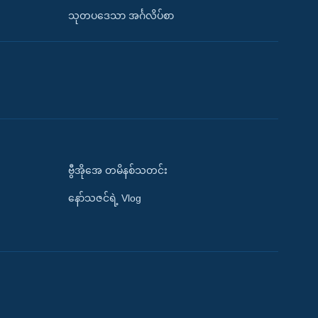
သုတပဒေသာ အင်္ဂလိပ်စာ
ဗွီအိုအေ တမိနစ်သတင်း
နော်သဇင်ရဲ့ Vlog