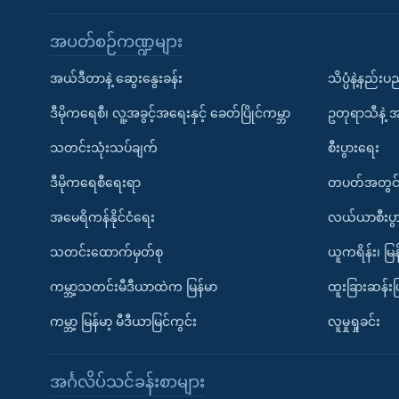
အပတ်စဉ်ကဏ္ဍများ
အယ်ဒီတာနဲ့ ဆွေးနွေးခန်း
သိပ္ပံနဲ့နည်း
ဒီမိုကရေစီ၊ လူ့အခွင့်အရေးနှင့် ခေတ်ပြိုင်ကမ္ဘာ
ဥတုရာသီနဲ့ 
သတင်းသုံးသပ်ချက်
စီးပွားရေး
ဒီမိုကရေစီရေးရာ
တပတ်အတွင်
အမေရိကန်နိုင်ငံရေး
လယ်ယာစီးပွ
သတင်းထောက်မှတ်စု
ယူကရိန်း၊ မြန
ကမ္ဘာ့သတင်းမီဒီယာထဲက မြန်မာ
ထူးခြားဆန်း
ကမ္ဘာ့ မြန်မာ့ မီဒီယာမြင်ကွင်း
လူမှုရှုခင်း
အင်္ဂလိပ်သင်ခန်းစာများ