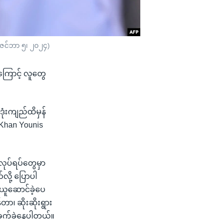
ဒီဇင်ဘာ ၅၊ ၂၀၂၄)
ာကြောင့် လူတွေ
ဒုံးကျည်ထိမှန်
Khan Younis
ုပ်ရပ်တွေမှာ
လို့ ပြောပါ
ယူဆောင်ခဲ့ပေ
ာ၊ ဆိုးဆိုးရွား
 ခက်ခဲနေပါတယ်။