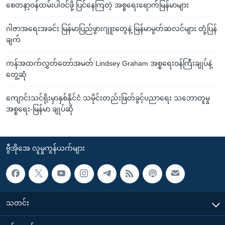
စေတနာ့ဝန်ထမ်းပါဝင်ဖို့ ပြင်နေကြတဲ့ အစ္စရေးရောက်မြန်မာများ
ဂါဇာအရေးအခင်း မြန်မာပြည်ဖွားဂျူးတွေနဲ့ မြန်မာမွတ်ဆလင်များ တုံ့ပြန်
ချက်
ကန်အထက်လွှတ်တော်အမတ် Lindsey Graham အစ္စရေးဝန်ကြီးချုပ်နဲ့
တွေ့ဆုံ
ကျောင်းသင်ရိုးမှာနှစ်နိုင်ငံ သမိုင်းတည်းဖြတ်ခွင့်ပညာရေး သဘောတူမှု
အစ္စရေး-မြန်မာ ချုပ်ဆို
ဗွီအိုအေ လူမှုကွန်ယက်များ
သတင်း