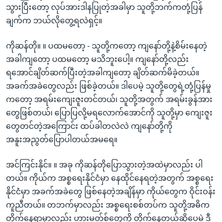
သွားပြီးတော့ လုပ်အားဒါနပြုတဲ့အခါမှာ သူတို့ဘက်ကတုံ့ပြန်
ချက်က ဘယ်လိုတွေ့ရလဲရှင့်။
ကိုဆန်တို။ ။ ပထမတော့ - သူတို့ကတော့ ကျနော်တို့နဲ့စိမ်းနေတဲ့
အခါကျတော့ ပထမတော့ မသိဘူးပေါ့။ ကျနော်တို့လည်း
ရအောင်ချိတ်ဆက်ပြီးတဲ့အခါကျတော့ ချိတ်ဆက်မိခဲ့တယ်။
အခက်အခဲတွေလည်း ဖြစ်ခဲ့တယ်။ ဒါပေမဲ့ သူတို့တွေရဲ့တုံ့ပြန်မှု
ကတော့ အရမ်းကျေးဇူးတင်တယ်၊ သူတို့အတွက် အရမ်းခွန်အား
တွေဖြစ်တယ်၊ ပြောပြလို့မရလောက်အောင်ကို သူတို့မှာ ကျေးဇူး
တွေတင်တဲ့အကြောင်း ထပ်ခါတလဲလဲ ကျနော်တို့ကို
အနူးအညွတ်ပြောပါတယ်အမရေ။
အင်ကြင်းနိုင်။ ။ အခု ကိုဆန်တိုပြောသွားတဲ့အထဲမှာလည်း ပါ
တယ်။ ကိုယ်က အစ္စရေးနိုင်ငံမှာ နေထိုင်နေရတဲ့အတွက် အစ္စရေး
နိုင်ငံမှာ အခက်အခဲတွေ ဖြစ်နေတဲ့အချိန်မှာ ကိုယ်တွေက ဝိုင်းဝန်း
ကူညီတယ်။ တဘက်မှာလည်း အစ္စရေးစစ်တပ်က သူတို့အဓိက
တိုက်နေရာမှာလည်း ဟားမတ်စ်တွေကို တိုက်နေတယ်ဆိုပေမဲ့ ဒီ