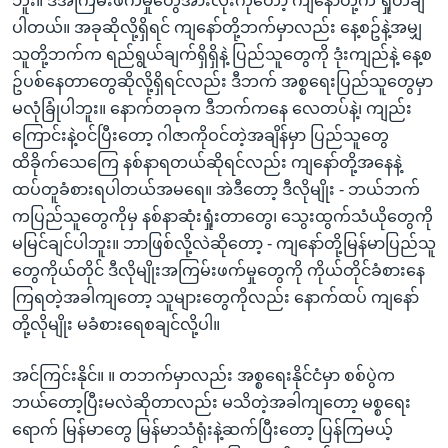
ဘူး။ ဒီအကြမ်းဖက်မှုတွေအားလုံးကိုတော့ ကျနော်တို့က ရှုတ်ချ
ပါတယ်။ အခုဆိုလို့ရှိရင် ကျနော်တို့ဘက်မှာလည်း နေ့စဥ်နဲ့အမျှ
သူတို့ဘက်က ရည်ရွယ်ချက်ရှိရှိနဲ့ ပြည်သူတွေကို ဒုံးကျည်နဲ့ နေ့စ
ဥ်ပစ်နေတာတွေဆိုလို့ရှိရင်လည်း ဒီဘက် အစ္စရေးပြည်သူတွေမှာ
မလုံခြုံပါဘူး။ နောက်တခုက ဒီဘက်ကနေ လေတပ်နဲ့၊ ကျည်း
ကြောင်းနဲ့ဝင်ပြီးတော့ ဂါဇာကိုဝင်တဲ့အချိန်မှာ ပြည်သူတွေ
ထိခိုက်သေကြေ နစ်နာရတယ်ဆိုရင်လည်း ကျနော်တို့အနေနဲ့
ထပ်တူခံစားရပါတယ်အမရေ။ အဲဒီတော့ ဒီလိုမျိုး - ဘယ်ဘက်
ကပြည်သူတွေကိုမှ နစ်နာဆုံးရှုံးတာတွေ၊ သွေးထွက်သံယိုတွေကို
မမြင်ချင်ပါဘူး။ ဘာဖြစ်လို့လဲဆိုတော့ - ကျနော်တို့မြန်မာပြည်သူ
တွေကိုယ်တိုင် ဒီလိုမျိုးအကြမ်းဖက်မှုတွေကို ကိုယ်တိုင်ခံစားနေ
ကြရတဲ့အခါကျတော့ သူများတွေကိုလည်း နောက်ထပ် ကျနော်
တို့လိုမျိုး မခံစားရေစချင်လို့ပါ။
အင်ကြင်းနိုင်။ ။ တဘက်မှာလည်း အစ္စရေးနိုင်ငံမှာ စစ်ပွဲက
ဘယ်တော့ပြီးမလဲဆိုတာလည်း မသိတဲ့အခါကျတော့ မစ္စရေး
ရောက် မြန်မာတွေ မြန်မာသံရုံးနဲ့ဆက်ပြီးတော့ ပြန်ကြမယ့်