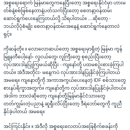
အစ္စရေးရောက် မြန်မာတွေကနေပြီးတော့ အစ္စရေးနိုင်ငံမှာ ဟားမ
တ်စ်နဲ့စစ်ဖြစ်နေတာနဲ့ပတ်သက်ပြီးတော့ စေတနာ့ဝန်ထမ်း
ဆောင်ရွက်ပေးနေကြတယ်လို့ သိရပါတယ်။ …ဆိုတော့ -
ဘယ်လိုပုံစံမျိုး စေတနာ့ဝန်ထမ်းအနေနဲ့ ဆောင်ရွက်နေတာလဲ
ရှင့်။
ကိုဆန်တို။ ။ လောလောဆယ်တော့ အစ္စရေးမှာရှိတဲ့ မြန်မာ ကွန်
မြူနတီပေါ့နော်- လူငယ်တွေ၊ လူကြီးတွေ စုစည်းပြီးတော့
လုပ်အားဒါနပြုကြမယ်ဆိုပြီး - ကျနော်တို့ ပထမစဥ်းစားခဲ့ကြပါ
တယ်။ အဲဒီအတိုင်း- မနေ့ကပဲ လုပ်အားဒါနပြုနိုင်ခဲ့ကြပါတယ်
အမရေ။ ကျနောတို့ကို အကာအကွယ်ပေးနေတဲ့ IDF စစ်သားတွေ
စားနပ်ရိက္ခာအတွက်။ ကျနော်တို့က လုပ်အားဒါနပြုနိုင်ခဲ့ပါတယ်။
အဲဒါက ဘာလဲဆိုတော့ ကျနော်တို့မြန်မာနိုင်ငံသားတွေ
တတ်ကျွမ်းတဲ့ပညာနဲ့ ဆူရှီးလိပ်ပြီးတော့ ဒီရဲဘော်တွေကို ကူညီ
နိုင်ခဲ့ပါတယ် အမရေ။
အင်ကြင်းနိုင်။ ။ အဲဒီလို အစ္စရေးလေတပ်အခြေစိုက်စခန်းကို