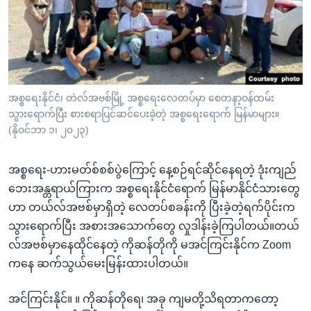
အ
သုတပဒေသာ အင်္ဂလိပ်စာ
ညွန်း
Learning English
စာမျက်နှာ
သို့
ဗွီအိုအေ လူမှုကွန်ယက်များ
ကျော်
ကြည့်
အစ္စရေးနိုင်ငံ၊ တဲလ်အဗစ်မြို့ အစ္စရေးလေတပ်မှာ စေတနာ့ဝန်ထမ်း
သွားရောက်ပြီး စားစရာပြင်ဆင်ပေးခဲ့တဲ့ အစ္စရေးရောက် မြန်မာများ။
ရန်
ဘာသာစကားများ
(နိုဝင်ဘာ ၁၊ ၂၀၂၃)
ရှာဖွေ
ရန်
အစ္စရေး-ဟားမတ်စ်စစ်ပွဲကြောင့် နေ့စဉ်ရင်ဆိုင်နေရတဲ့ ဒုံးကျည်
နေရာ
ဘေးအန္တရာယ်ကြားက အစ္စရေးနိုင်ငံရောက် မြန်မာနိုင်ငံသားတွေ
သို့
ဟာ တယ်လ်အဗစ်မှာရှိတဲ့ လေတပ်စခန်းကို ပြီးခဲ့တဲ့ရက်ပိုင်းက
ကျော်
သွားရောက်ပြီး အစားအသောက်တွေ လှုဒါန်းခဲ့ကြပါတယ်။တယ်
ရန်
လ်အဗစ်မှာနေထိုင်နေတဲ့ ကိုဆန်တိုကို မအင်ကြင်းနိုင်က Zoom
ကနေ ဆက်သွယ်မေးမြန်းထားပါတယ်။
အင်ကြင်းနိုင်။ ။ ကိုဆန်တိုရေ၊ အခု ကျမတို့သိရတာကတော့