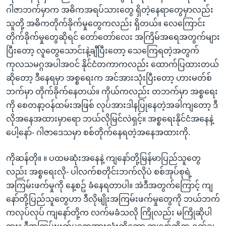
ဂါဇာဘက်မှာက အဓိကအရပ်သားတွေ ရှိတဲ့နေရာတွေမှာလည်း
သူတို့ အဓိကတိုက်ခိုက်မှုတွေကလည်း ရှိတယ်။ လေကြောင်း
တိုက်ခိုက်မှုတွေဆိုရင် တော်တော်လေး အကြိမ်အရေအတွက်များ
ပြီးတော့ လူတွေသောင်းနဲ့ချီပြီးတော့ သေကြေရတဲ့အတွက်
ကုလသမဂ္ဂအပါအဝင် နိုင်ငံတကာကလည်း ထောက်ပြထားတယ်
ဆိုတော့ ဒီနေရမှာ အစ္စရေးက အင်အားသုံးပြီးတော့ ဟားမတ်စ်
ဘက်မှာ တိုက်ခိုက်နေတယ်။ ကိုယ်ကလည်း တဘက်မှာ အစ္စရေး
ကို စေတနာ့ဝန်ထမ်းအဖြစ် လုပ်အားဒါနပြုနေတဲ့အခါကျတော့ ဒီ
လိုအနေအထားမှာရော ဘယ်လိုမြင်လဲရှင့်။ အစ္စရေးနိုင်ငံအနေနဲ့
ပေါ့နော်- ဂါဇာဒေသမှာ စစ်တိုက်နေရတဲ့အနေအထားကို.
ကိုဆန်တို။ ။ ပထမဆုံးအနေနဲ့ ကျနော်တို့မြန်မာပြည်သူတွေ
လည်း အစ္စရေးလို- ပါလက်စတိုင်းဘက်လိုပဲ စစ်အုပ်စုရဲ့
အကြမ်းဖက်မှုကို နေ့စဥ် ခံနေရတာပါ။​ အဲဒီအတွက်ကြောင့် ကျ
နော်တို့ပြည်သူတွေဟာ ဒီလိုမျိုးအကြမ်းဖက်မှုတွေကို ဘယ်ဘက်
ကလုပ်လုပ် ကျနော်တို့က လက်မခံသလို ကြိုလည်း မကြိုဆိုပါ