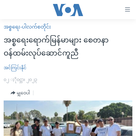
သုံး
ရ
လွယ်ကူ
အစ္စရေး-ပါလက်စတိုင်း
မူလစာမျက်နှာ
စေ
အစ္စရေးရောက်မြန်မာများ စေတနာ
မြန်မာ
သည့်
ဝန်ထမ်းလုပ်ဆောင်ကူညီ
ကမ္ဘာ့သတင်းများ
Link
ဗွီဒီယို
နိုင်ငံတကာ
အင်ကြင်းနိုင်
များ
သတင်းလွတ်လပ်ခွင့်
အမေရိကန်
၀၂ ႏိုဝင္ဘာ၊ ၂၀၂၃
ပင်မ
ရပ်ဝန်းတခု လမ်းတခု အလွန်
တရုတ်
အကြောင်းအရာ
မျှဝေပါ
သို့
အင်္ဂလိပ်စာလေ့လာမယ်
အစ္စရေး-ပါလက်စတိုင်း
ကျော်
အပတ်စဉ်ကဏ္ဍများ
အမေရိကန်သုံးအီဒီယံ
ကြည့်
ရေဒီယိုနှင့်ရုပ်သံ အချက်အလက်များ
မကြေးမုံရဲ့ အင်္ဂလိပ်စာ
ရေဒီယို
ရန်
ပင်မ
ရေဒီယို/တီဗွီအစီအစဉ်
ရုပ်ရှင်ထဲက အင်္ဂလိပ်စာ
တီဗွီ