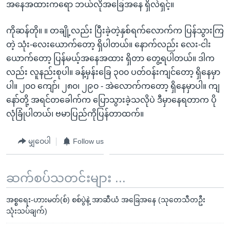
အနေအထားကရော ဘယ်လိုအခြေအနေ ရှိလဲရှင့်။
ကိုဆန်တို။ ။ တချို့လည်း ပြီးခဲ့တဲ့နှစ်ရက်လောက်က ပြန်သွားကြ
တဲ့ သုံး-လေးယောက်တော့ ရှိပါတယ်။ နောက်လည်း လေး-ငါး
ယောက်တော့ ပြန်မယ့်အနေအထား ရှိတာ တွေ့ရပါတယ်။ ဒါက
လည်း လူနည်းစုပါ။ ခန့်မှန်းခြေ ၃၀၀ ပတ်ဝန်းကျင်တော့ ရှိနေမှာ
ပါ။ ၂၀၀ ကျော်၊ ၂၈၀၊ ၂၉၀ - အဲလောက်ကတော့ ရှိနေမှာပါ။ ကျ
နော်တို့ အရင်တခေါက်က ပြောသွားခဲ့သလိုပဲ ဒီမှာနေရတာက ပို
လုံခြုံပါတယ်၊ ဗမာပြည်ကိုပြန်တာထက်။
မျှဝေပါ
Follow us
ဆက်စပ်သတင်းများ ...
အစ္စရေး-ဟားမတ်(စ်) စစ်ပွဲနဲ့ အာဆီယံ အခြေအနေ (သုတေသီတဦး
သုံးသပ်ချက်)