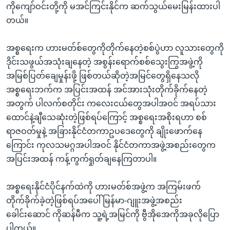
ကိုကျော်ဝင်းတို့ကို မအင်ကြင်းနိုင်က ဆက်သွယ်မေးမြန်းထားပါ
တယ်။
အစ္စရေးက ဟားမတ်စ်တွေကိုတိုက်နေတဲ့စစ်ပွဲဟာ လူသားတွေကို
ဒိုင်းသဖွယ်အသုံးချနေတဲ့ အစွန်းရောက်စစ်သွေးကြွအဖွဲ့ကို
အမြစ်ပြတ်ချေမှုန်းဖို့ ဖြစ်တယ်ဆိုတဲ့အမြင်တွေရှိနေသလို
အစ္စရေးဘက်က အပြင်းအထန် အင်အားသုံးတိုက်ခိုက်နေတဲ့
အတွက် ပါလက်စတိုင်း ကလေးငယ်တွေအပါအဝင် အရပ်သား
ထောင်နဲ့ချီသေဆုံးတဲ့ဖြစ်ရပ်ကြောင့် အစ္စရေးအစိုးရဟာ စစ်
ရာဇဝတ်မှုနဲ့ အခြားနိုင်ငံတကာဥပဒေတွေကို ချိုးဖောက်နေ
ကြောင်း ကုလသမဂ္ဂအပါအဝင် နိုင်ငံတကာအဖွဲ့အစည်းတွေက
အပြင်းအထန် ကန့်ကွက်ရှုတ်ချနေကြတာပါ။
အစ္စရေးနိုင်ငံပိုင်နက်ထဲကို ဟားမတ်စ်အဖွဲ့က အကြမ်းဖက်
တိုက်ခိုက်ခဲ့တဲ့ဖြစ်ရပ်အပေါ် မြန်မာ-ဂျူးအဖွဲ့အစည်း
ခေါင်းဆောင် ကိုဆန်မီက သူ့ရဲ့အမြင်ကို ဗွီအိုအေကိုအခုလိုပြော
ပါတယ်။