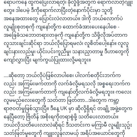
ရောပကနေ ထွက်ပြေးလာရတဲ့၊ ခိုလှုံဖို့အတွက် ရောက်လာတဲ့ဂျူး
တွေ။ ဒါပေမဲ့ ဒီကိုရောက်လာပြီးတဲ့နောက်ပိုင်းမှာ သူတို့
အနေအထားတွေ ပြောင်းလဲလာတယ်။ ဒါကို ဘယ်လောက်ပဲ
လူမျိုးစုတစုကို ကျနော်တို့က ထောက်ခံအားပေးနေပါစေ -
အခြေခံသဘောတရားတခုကို ကျနော်တို့က သိဖို့လိုအပ်တာက
လူသားချင်းဆိုင်ရာ ဘယ်လိုပြောရမလဲ၊ လူစိတ်ပေါ့နော်။ လူလူ
ချင်းနားလည်မှု၊ ယိုင်းပင်းကူညီမှု၊ သနားညှာတာမှု ဒီဟာတွေကို
ကျော်လွှားပြီး မျက်ကွယ်ပြုထားလို့မရဘူး။
....ဆိုတော့ ဘယ်လိုပဲဖြစ်လာပါစေ၊ ပါလက်စတိုင်းဘက်က
လည်း အကြမ်းဖက်တာကို လက်ခံလို့မရသလို အစ္စရေးဘက်က
လည်း အကြမ်းဖက်တာကို ကျနော်တို့လက်ခံလို့မရဘူး။ ကလေး
လူမမည်လေးတွေကို သတ်တာ ဖြတ်တာ...ဒါတွေက ကမ္ဘာ့
ရာဇဝတ်မှုဖြစ်သွားပြီ။​ ဒီနေ့ UK မှာ ဆိုလို့ရှိရင် တချို့အဖွဲ့တွေက
နေပြီတော့ ဗြိတိန် အစိုးရကိုတရာစွဲဖို့ သတိပေးလာတယ်။
ဘယ်လိုသတိပေးလာလဲဆိုရင် ဒီသတင်းက မကြာမီ လူမျိုးသုဥ်း
သတ်ဖြတ်မှုတွေကို ကျူးလွန်လာမယ့် အရိပ်အယောင်တွေကို