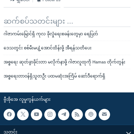
ဆက်စပ်သတင်းများ ...
ဂါဇာကမ်းမြောင်ရှိ ကုလ ခိုလှုံရေးစခန်းတွေမှာ ရေပြတ်
ဒေသတွင်း စစ်မီးမပျံ့အောင်ထိန်းဖို့ အီရန်သတိပေး
အစ္စရေး ဆုတ်ခွာခိုင်းတာ မလိုက်နာဖို့ ဂါဇာလူထုကို Hamas တိုက်တွန်း
အစ္စရေးတာဝန်ရှိသူတဦး ပထမဆုံးအကြိမ် ဆော်ဒီရောက်ရှိ
ဗွီအိုအေ လူမှုကွန်ယက်များ
သတင်း