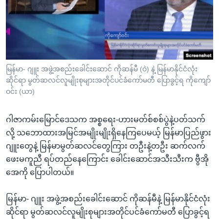
အ
သုတပဒေသာ အင်္ဂလိပ်စာ
ညွန်း
Learning English
စာမျက်နှာ
သို့
ဗွီအိုအေ လူမှုကွန်ယက်များ
ကျော်
ကြည့်
မြန်မာ- ဂျူး အဖွဲ့အစည်းခေါင်းဆောင် ကိုဆန်မီ (ဝဲ)​ နဲ့ မြန်မာနိုင်ငံလုံး
ဆိုင်ရာ မွတ်ဆလင်လူမျိုးစုများအတိုင်ပင်ခံကော်မတီ ပြောခွင့်ရ ကိုကျော်
ရန်
ဘာသာစကားများ
ဝင်း (ယာ)
ရှာဖွေ
ရန်
ဂါဇာကမ်းမြောင်ဒေသက အစ္စရေး-ဟားမတ်စ်စစ်ပွဲနဲ့ပတ်သက်
နေရာ
လို့ သဘောထားအမြင်အမျိုးမျိုးရှိနေကြပေမယ့် မြန်မာပြည်ဖွား
သို့
ဂျူးတွေနဲ့ မြန်မာမွတ်ဆလင်တွေကြား တဦးနဲ့တဦး ဆက်လက်
ကျော်
ဖေးမကူညီ ရပ်တည်နေကြောင်း ခေါင်းဆောင်အသီးသီးက ဗွီအို
ရန်
အေကို ပြောပါတယ်။
မြန်မာ- ဂျူး အဖွဲ့အစည်းခေါင်းဆောင် ကိုဆန်မီနဲ့ မြန်မာနိုင်ငံလုံး
ဆိုင်ရာ မွတ်ဆလင်လူမျိုးစုများအတိုင်ပင်ခံကော်မတီ ပြောခွင့်ရ