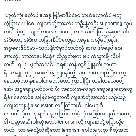
"ဟုတ်ကဲ့၊ မင်္လာပါ။ အခု မြန်မာနိုင်ငံမှာ ဘယ်လောက်ပဲ မတူ
ကွဲပြားနေပါစေ၊ ကျနော်တို့အားလုံး တဦးနဲ့တဦး supporting လုပ်
တယ်ဆိုတဲ့အချက်ကလေးကတော့ တကယ်ကို ကြည်နူးစရာပါ။
အဲဒီတော့ အဲဒီက တခြားနိုင်ငံတွေမှာ..အခုနကလိုပေါ့နော်၊
အစ္စရေးနိုင်ငံမှာ - ဘယ်နိုင်ငံမှာပဲ​ဘယ်လို ဆက်ဖြစ်နေပါစေ၊
အားလုံး ဘာသာပေါင်းစုံရဲ့ညီညွတ်မှုက မပျက်သွားဖို့ လိုပါ
တယ်။ ဂျူး...မွတ်ဆလင်...ခရစ်ယာန် ကွန်မြူနတီ၊ ဘဟာ
ရီ...ဟိန္ဒူ...ဗုဒ္ဓ...အားလုံးနဲ့ ကျနော်တို့ သဟဇာတတည့်ပြီးတော့
နေလာခဲ့တာ နှစ်ပေါင်း တော်တော်ကြာပါပြီ။​ တခါတလေပေါ့
နော်- အစ္စရေးနဲ့ပတ်သက်ပြီး အစည်းအဝေးမှာ ဆွေးနွေးစရာတွေ
ရှိခဲ့ရင်တောင်မှ အမြင်မတူတာကို ကျနော်တို့အားလုံး ယဥ်ယဥ်
ကျေးကျေးနဲ့ discussion လုပ်ကြတယ်။​ ဒါပေမဲ့ ဒီ
အောက်တိုဘာ ၇ ရက်နေ့မှာ ဖြစ်ပျက်ခဲ့တဲ့ အဖြစ်အပျက်ကတော့
ဒါ ကမ္ဘာ့အဆိုးဝါးဆုံးသော terrorism လို့ ကျနော်တို့ ပြောလို့ရ
တယ်။ ဘာဖြစ်လို့လဲဆိုတော့ terrorism ပေါင်းများစွာ ရှိတဲ့အထဲ