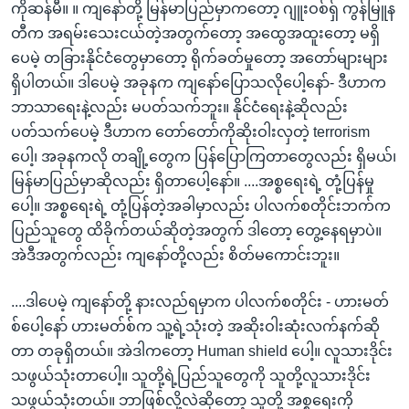
ကိုဆန်မီ။ ။ ကျနော်တို့ မြန်မာပြည်မှာကတော့ ဂျူးဝစ်ရှ် ကွန်မြူန
တီက အရမ်းသေးငယ်တဲ့အတွက်တော့ အထွေအထူးတော့ မရှိ
ပေမဲ့ တခြားနိုင်ငံတွေမှာတော့ ရိုက်ခတ်မှုတော့ အတော်များများ
ရှိပါတယ်။ ဒါပေမဲ့ အခုနက ကျနော်ပြောသလိုပေါ့နော်- ဒီဟာက
ဘာသာရေးနဲ့လည်း မပတ်သက်ဘူး။​ နိုင်ငံရေးနဲ့ဆိုလည်း
ပတ်သက်ပေမဲ့ ဒီဟာက တော်တော်ကိုဆိုးဝါးလှတဲ့ terrorism
ပေါ့၊ အခုနကလို တချို့တွေက ပြန်ပြောကြတာတွေလည်း ရှိမယ်၊
မြန်မာပြည်မှာဆိုလည်း ရှိတာပေါ့နော်။ ....အစ္စရေးရဲ့ တုံ့ပြန်မှု
ပေါ့။ အစ္စရေးရဲ့ တုံ့ပြန်တဲ့အခါမှာလည်း ပါလက်စတိုင်းဘက်က
ပြည်သူတွေ ထိခိုက်တယ်ဆိုတဲ့အတွက် ဒါတော့ တွေ့နေရမှာပဲ။
အဲဒီအတွက်လည်း ကျနော်တို့လည်း စိတ်မကောင်းဘူး။​
....ဒါပေမဲ့ ကျနော်တို့ နားလည်ရမှာက ပါလက်စတိုင်း - ဟားမတ်
စ်ပေါ့နော် ဟားမတ်စ်က သူ့ရဲ့သုံးတဲ့ အဆိုးဝါးဆုံးလက်နက်ဆို
တာ တခုရှိတယ်။ အဲဒါကတော့ Human shield ပေါ့။ လူသားဒိုင်း
သဖွယ်သုံးတာပေါ့။ သူတို့ရဲ့ပြည်သူတွေကို သူတို့လူသားဒိုင်း
သဖွယ်သုံးတယ်။​ ဘာဖြစ်လို့လဲဆိုတော့ သူတို့ အစ္စရေးကို