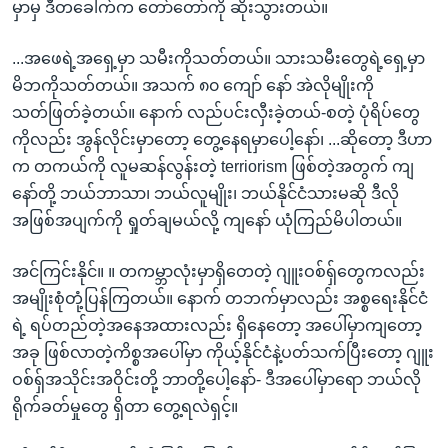
မှာမှ ဒီတခေါက်က တော်တော်ကို ဆိုးသွားတယ်။
...အဖေရဲ့အရှေ့မှာ သမီးကိုသတ်တယ်။ သားသမီးတွေရဲ့ရှေ့မှာ
မိဘကိုသတ်တယ်။ အသက် ၈၀ ကျော် နော် အဲလိုမျိုးကို
သတ်ဖြတ်ခဲ့တယ်။ နောက် လည်ပင်းလှီးခဲ့တယ်-စတဲ့ ပုံရိပ်တွေ
ကိုလည်း အွန်လိုင်းမှာတော့ တွေ့နေရမှာပေါ့နော်၊ ...ဆိုတော့ ဒီဟာ
က တကယ်ကို လူမဆန်လွန်းတဲ့ terriorism ဖြစ်တဲ့အတွက် ကျ
နော်တို့ ဘယ်ဘာသာ၊ ဘယ်လူမျိုး၊ ဘယ်နိုင်ငံသားမဆို ဒီလို
အဖြစ်အပျက်ကို ရှုတ်ချမယ်လို့ ကျနော် ယုံကြည်မိပါတယ်။
အင်ကြင်းနိုင်။ ။ တကမ္ဘာလုံးမှာရှိတေတဲ့ ဂျူးဝစ်ရှ်တွေကလည်း
အမျိုးစုံတုံ့ပြန်ကြတယ်။ နောက် တဘက်မှာလည်း အစ္စရေးနိုင်ငံ
ရဲ့ ရပ်တည်တဲ့အနေအထားလည်း ရှိနေတော့ အပေါ်မှာကျတော့
အခု ဖြစ်လာတဲ့ကိစ္စအပေါ်မှာ ကိုယ့်နိုင်ငံနဲ့ပတ်သက်ပြီးတော့ ဂျူး
ဝစ်ရှ်အသိုင်းအဝိုင်းတို့ ဘာတို့ပေါ့နော်- ဒီအပေါ်မှာရော ဘယ်လို
ရိုက်ခတ်မှုတွေ ရှိတာ တွေ့ရလဲရှင့်။