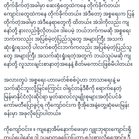
တိုက်ခိုက်တဲ့အခါမှာ ဆေးရုံတွေထဲကနေ တိုက်ခိုက်တယ်၊
ကျောင်းတွေထဲကနေ တိုက်ခိုက်တယ်။ အဲဒီတော့ အစ္စရေးက ပြန်
တိုက်တဲ့အခါမှာ အဲဒီနေရာတွေကို ထိတယ်။​ အဲဒါကိုလည်း ကျ
နော်တို့ နားလည်ဖို့လိုတယ်။ ဒါပေမဲ့ ဘယ်ဘက်ကမဆို အစ္စရေး
ဘက်ကလည်း အပြစ်မဲ့တဲ့ပြည်သူတွေ အများကြီး အသက်
ဆုံးရှုံးရသလို ပါလက်စတိုင်းဘက်ကလည်း အပြစ်မဲ့တဲ့ပြည်သူ
တွေ အများကြီး အသက်ဆုံးရှုံးရတဲ့အတွက် ဘယ်သူပဲမဆို ကျ
နော်တို့ လူသားချင်းစာနာတဲ့အနေနဲ့ စိတ်မကောင်းဖြစ်မိပါတယ်။
အလားတူပဲ အစ္စရေး-ဟားမတ်စ်စစ်ပွဲဟာ ဘာသာရေးနဲ့ မ
သက်ဆိုင်ဘူးလို့မြင်ကြောင်း ဝါရှင်တန်ဒီစီကို ရောက်နေတဲ့
မြန်မာနိုင်ငံလုံးဆိုင်ရာ မွတ်ဆလင်လူမျိုးစုများအတိုင်ပင်ခံ
ကော်မတီပြောခွင့်ရ ကိုကျော်ဝင်းက ဗွီအိုအေနဲ့တွေ့ဆုံမေးမြန်း
ခန်းမှာ အခုလိုပြောပါတယ်။
ကိုကျော်ဝင်း။ ။ ကျနော့အိမ်နောက်ဖေးမှာ ဂျူးဘုရားကျောင်းရှိ
တယ်ပေါ့နော်။ ဒါ ဥပမာတခုပြောပြတာ-စဥ်းစားလို့ရအောင်။ ဒီ