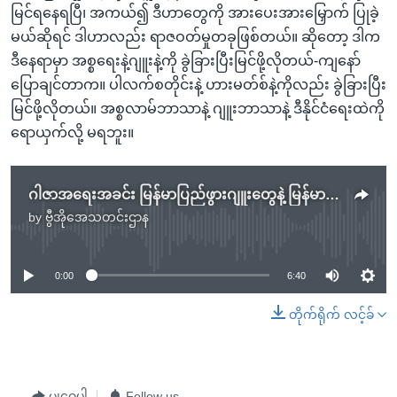
မြင်ရနေရပြီ၊ အကယ်၍ ဒီဟာတွေကို အားပေးအားမြှောက် ပြုခဲ့
မယ်ဆိုရင် ဒါဟာလည်း ရာဇဝတ်မှုတခုဖြစ်တယ်။ ဆိုတော့ ဒါက
ဒီနေရာမှာ အစ္စရေးနဲ့ဂျူးနဲ့ကို ခွဲခြားပြီးမြင်ဖို့လိုတယ်-ကျနော်
ပြောချင်တာက။ ပါလက်စတိုင်းနဲ့ ဟားမတ်စ်နဲ့ကိုလည်း ခွဲခြားပြီး
မြင်ဖို့လိုတယ်။ အစ္စလာမ်ဘာသာနဲ့ ဂျူးဘာသာနဲ့ ဒီနိုင်ငံရေးထဲကို
ရောယှက်လို့ မရဘူး။
ဂါဇာအရေးအခင်း မြန်မာပြည်ဖွားဂျူးတွေနဲ့ မြန်မာမွတ်ဆလင်များ တုံ့ပြန်ချက်
by
ဗွီအိုအေသတင်းဌာန
No media source currently available
0:00
6:40
တိုက်ရိုက် လင့်ခ်
မျှဝေပါ
Follow us