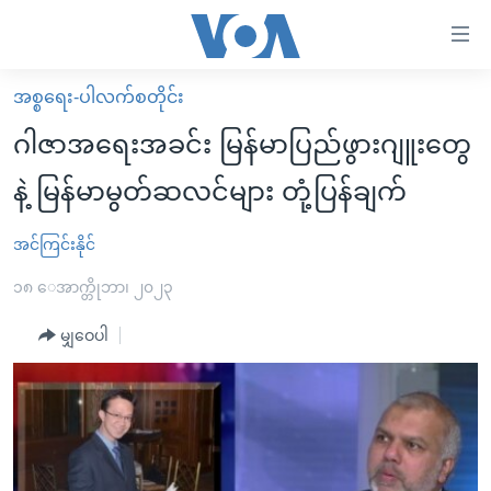
သုံး
ရ
လွယ်ကူ
အစ္စရေး-ပါလက်စတိုင်း
မူလစာမျက်နှာ
စေ
ဂါဇာအရေးအခင်း မြန်မာပြည်ဖွားဂျူးတွေ
မြန်မာ
သည့်
နဲ့ မြန်မာမွတ်ဆလင်များ တုံ့ပြန်ချက်
ကမ္ဘာ့သတင်းများ
Link
ဗွီဒီယို
နိုင်ငံတကာ
အင်ကြင်းနိုင်
များ
သတင်းလွတ်လပ်ခွင့်
အမေရိကန်
၁၈ ေအာက္တိုဘာ၊ ၂၀၂၃
ပင်မ
ရပ်ဝန်းတခု လမ်းတခု အလွန်
တရုတ်
အကြောင်းအရာ
မျှဝေပါ
သို့
အင်္ဂလိပ်စာလေ့လာမယ်
အစ္စရေး-ပါလက်စတိုင်း
ကျော်
အပတ်စဉ်ကဏ္ဍများ
အမေရိကန်သုံးအီဒီယံ
ကြည့်
ရေဒီယိုနှင့်ရုပ်သံ အချက်အလက်များ
မကြေးမုံရဲ့ အင်္ဂလိပ်စာ
ရေဒီယို
ရန်
ပင်မ
ရေဒီယို/တီဗွီအစီအစဉ်
ရုပ်ရှင်ထဲက အင်္ဂလိပ်စာ
တီဗွီ