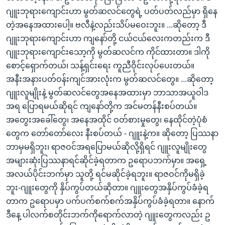
ဂျူးဘုရားကျောင်းဟာ မွတ်ဆလင်တွေရဲ့ ပတ်ပတ်လည်မှာ ရှိနေ
တဲ့အနေအထားပေါ့။ ဗလီနဲ့လည်းသိပ်မဝေးဘူး။ ...ဆိုတော့ ဒီ
ဂျူးဘုရားကျောင်းဟာ ကျနော်တို့ ငယ်ငယ်လေးကတည်းက ဒီ
ဂျူးဘုရားကျောင်းသော့ကို မွတ်ဆလင်က ကိုင်ထားတာ။ ဒါကို
စောင့်ရှောက်တယ်၊ သန့်ရှင်းရေး ကူညီဝိုင်းလုပ်ပေးတယ်။
အနီးအနားပတ်ဝန်းကျင်အားလုံးက မွတ်ဆလင်တွေ။ ...ဆိုတော့
ဂျူးလူမျိုးနဲ့ မွတ်ဆလင်တွေအနေအထားမှာ ဘာသာအယူဝါဒ
အရ ပြောရမယ်ဆိုရင် ကျနော်တို့က အင်မတန်နီးစပ်တယ်။
အတွေးအခေါ်တွေ၊ အနေအထိုင် ဝတ်စားမှုတွေ၊ နေထိုင်တဲ့ပုံစံ
တွေက တော်တော်လေး နီးစပ်တယ် - ဂျူးနဲ့က။ ဆိုတော့ ပြဿနာ
ဘာမှမရှိဘူး၊ ရာဇဝင်အရပြောမယ်ဆိုလို့ရှိရင် ဂျူးလူမျိုးတွေ
အများဆုံးပြဿနာရင်ဆိုင်ခဲ့ရတာက ဥရောပဘက်မှာ။ အရှေ့
အလယ်ပိုင်းဘက်မှာ သူတို့ ရင်မဆိုင်ခဲ့ရဘူး။ ရာဇဝင်ကိုမရှိခဲ့
ဘူး-ဂျူးတွေကို နှိပ်ကွပ်တယ်ဆိုတာ။ ဂျူးတွေအနှိပ်ကွပ်ခံခဲ့ရ
တာက ဥရောပမှာ ပက်ပက်စက်စက်အနှိပ်ကွပ်ခံခဲ့ရတာ။ နောက်
ဒီနေ့ ပါလက်စတိုင်းဘက်ကိုရောက်လာတဲ့ ဂျူးတွေကလည်း ဥ