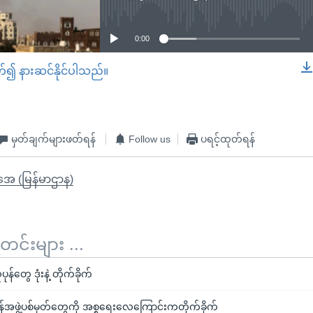
No media source currently available
0:00
တ်၍ နားဆင်နိုင်ပါသည်။
EMBED
မှတ်ချက်များဖတ်ရန်
Follow us
ပရင့်ထုတ်ရန်
ိုအေ (မြန်မာဌာန)
်းများ ...
န်တွေ ဒုံးနဲ့ တိုက်ခိုက်
်အဖွဲ့ပစ်မှတ်တွေကို အစ္စရေးလေကြောင်းကတိုက်ခိုက်