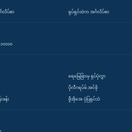
်္ဂလိပ်စာ
ရုပ်ရှင်ထဲက အင်္ဂလိပ်စာ
၀-၁၀း၀၀
ရေမြေခြားမှ ရုပ်ပုံလွှာ
ပိုလီဂရပ်ဖ်.အင်ဖို
်းခန်း
ဗွီအိုအေ ပုံပြရုပ်သံ
း