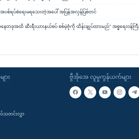
 အပစ်ရပ်စဲရေးမရသေးတဲ့အပေါ် အပြန်အလှန်ပြစ်တင်
ခုအထိ ဆီးရီးယားနယ်စပ် စစ်မဲ့ဇုံကို ထိန်းချုပ်ထားမည်" အစ္စရေးဝန်ကြီး
ုများ
ဗွီအိုအေ လူမှုကွန်ယက်များ
းလ်သတင်းလွှာ