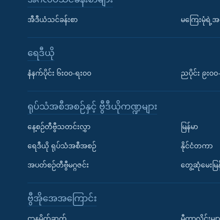
အီဒီယံသင်ခန်းစာ
မကြေးမုံရဲ့အင
ရေဒီယို
နံနက်ပိုင်း ၆း၀၀-ရး၀၀
ညပိုင်း ၉း၀
ရုပ်သံအစီအစဉ်နှင့် ဗွီဒီယိုကဏ္ဍများ
နေ့စဉ်တီဗွီသတင်းလွှာ
မြန်မာ
ရေဒီယို ရုပ်သံအစီအစဉ်
နိုင်ငံတကာ
အပတ်စဉ်တီဗွီမဂ္ဂဇင်း
တွေ့ဆုံမေးမြန
ဗွီအိုအေအကြောင်း
ဌာနမိတ်ဆက်
မီတာလှိုင်းမျာ