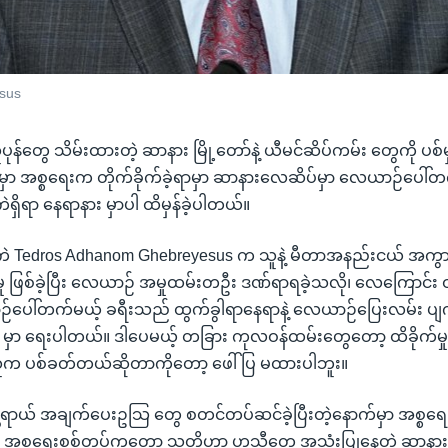
sus
န်တွေ သိမ်းထားတဲ့ ဆာနား မြို့တော်နဲ့ ယီမင်ဆိပ်ကမ်း တွေကို ပစ်
 အစ္စရေးက တိုက်ခိုက်ခဲ့ရာမှာ ဆာနားလေဆိပ်မှာ လေယာဉ်ပေါ်တက်ဖ
ိရာ နေရာနား မှာပါ ထိမှန်ခဲ့ပါတယ်။
Tedros Adhanom Ghebreyesus က သူနဲ့ မီတာအနည်းငယ် အကွာ
ု ဖြစ်ခဲ့ပြီး လေယာဉ် အမှုထမ်းတဦး ဒဏ်ရာရခဲ့သလို၊ လေကြောင်း ထ
ာဉ်ပေါ်တက်မယ့် ခရီးသည် ထွက်ခွါရာနေရာနဲ့ လေယာဉ်ပြေးလမ်း ပျက
ာ X မှာ ရေးပါတယ်။ ဒါပေမယ့် တခြား ကုလဝန်ထမ်းတွေတော့ ထိခိုက်မှု မ
က ပစ်ခတ်တယ်ဆိုတာကိုတော့ ဖေါ်ပြ မထားပါဘူး။
ာယ် အချက်ပေးဥသြ တွေ စတင်တပ်ဆင်ခဲ့ပြီးတဲ့နောက်မှာ အစ္စရေးက
အစ္စရေးစစ်တပ်ကတော့ သူတို့ဟာ ဟူသီတွေ အသုံးပြုနေတဲ့ ဆာနား 