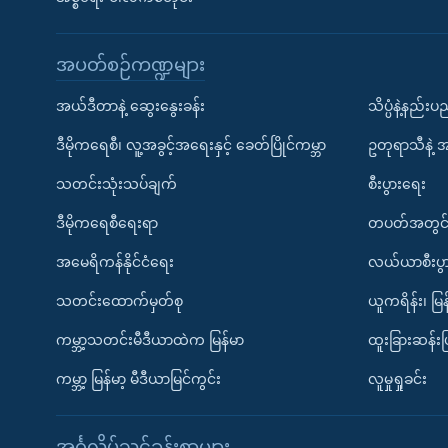
အပတ်စဉ်ကဏ္ဍများ
အယ်ဒီတာနဲ့ ဆွေးနွေးခန်း
သိပ္ပံနဲ့နည်း
ဒီမိုကရေစီ၊ လူ့အခွင့်အရေးနှင့် ခေတ်ပြိုင်ကမ္ဘာ
ဥတုရာသီနဲ့ 
သတင်းသုံးသပ်ချက်
စီးပွားရေး
ဒီမိုကရေစီရေးရာ
တပတ်အတွင်
အမေရိကန်နိုင်ငံရေး
လယ်ယာစီးပွ
သတင်းထောက်မှတ်စု
ယူကရိန်း၊ မြန
ကမ္ဘာ့သတင်းမီဒီယာထဲက မြန်မာ
ထူးခြားဆန်း
ကမ္ဘာ့ မြန်မာ့ မီဒီယာမြင်ကွင်း
လူမှုရှုခင်း
အင်္ဂလိပ်သင်ခန်းစာများ