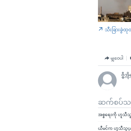
သီးခြားခွဲထု
မျှဝေပါ
ဗွီအ
ဆက်စပ်သတင
အစ္စရေးကို ဟူသီသူပု
ယီမင်က ဟူသီသူပုန