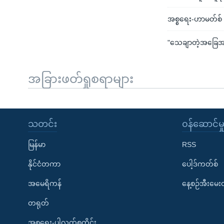
အစ္စရေး-ဟာမတ်စ်
"သေချာတဲ့အခြေအနေတ
အခြားဖတ်ရှုစရာများ
သတင်း
၀န်ဆောင်မှ
မြန်မာ
RSS
နိုင်ငံတကာ
ပေါ့ဒ်ကတ်စ်
အမေရိကန်
နေ့စဉ်အီးမေ
တရုတ်
အစ္စရေး-ပါလက်စတိုင်း