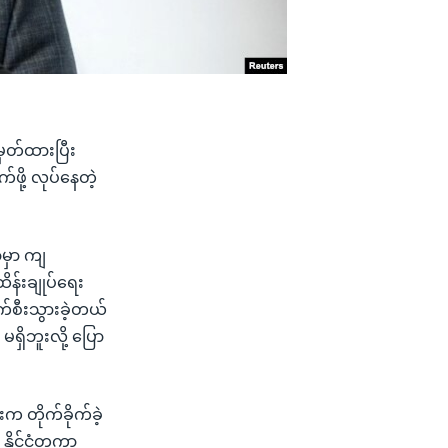
မှတ်ထားပြီး
ို့ လုပ်နေတဲ့
မှာ ကျ
ိန်းချုပ်ရေး
်စီးသွားခဲ့တယ်
ရှိဘူးလို့ ပြော
 တိုက်ခိုက်ခဲ့
နိုင်ငံတကာ