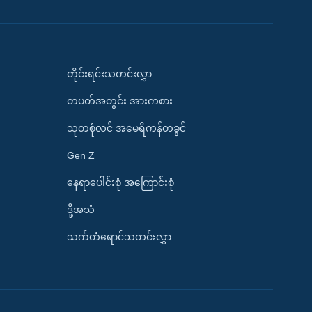
တိုင်းရင်းသတင်းလွှာ
တပတ်အတွင်း အားကစား
သုတစုံလင် အမေရိကန်တခွင်
Gen Z
နေရာပေါင်းစုံ အကြောင်းစုံ
ဒို့အသံ
သက်တံရောင်သတင်းလွှာ