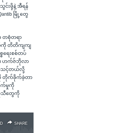
ဖို့နဲ့ အီရန်
antib မြို့တွေ
်က တစုံတရာ
်ကို တိတိကျကျ
စ္စရေးစစ်တပ်
ေ၊ ဟက်ဇ်ဘိုလာ
င့်တယ်လို့
တိုက်ခိုက်ခဲ့တာ
်မှုကို
ူသီတွေကို
D
SHARE