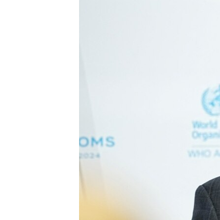
သုတပဒေသာ အင်္ဂလိပ်စာ
အ
ညွန်း
စာမျက်နှာ
သို့
ကျော်
ကြည့်
ရန်
ရှာဖွေ
ရန်
နေရာ
သို့
ကျော်
ရန်