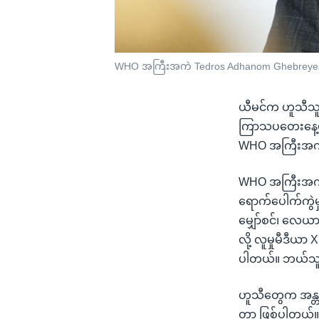
WHO အကြီးအကဲ Tedros Adhanom Ghebreye
ယီမင်က ဟူသီသူပု
ကြာသပတေးနေ့မှာ
WHO အကြီးအကဲရှ
WHO အကြီးအကဲ 
ရောက်ပေါက်ကွဲမှ
မျှော်စင်၊ လေယ
လို့ လူမှုမီဒီယ
ပါတယ်။ ဘယ်သူ
ဟူသီတွေက အန္တရ
တာ ဖြစ်ပါတယ်။ 