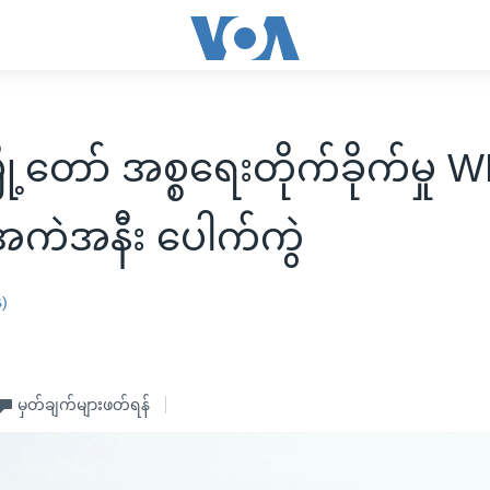
ို့တော် အစ္စရေးတိုက်ခိုက်မှု
ကဲအနီး ပေါက်ကွဲ
န)
မှတ်ချက်များဖတ်ရန်