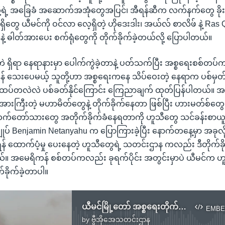
ရဲ့ အခြေခံ အဆောက်အအုံတွေအပြင်၊ အီရန်ဆီက လက်နက်တွေ ခိုးသွင်း
တွေ ယီမင်ကို ဝင်လာ လေ့ရှိတဲ့ ဟိုဒေးဒါး၊ အယ်လ် စာလိဖ် နဲ့ Ras Q
့ ဓါတ်အားပေး စက်ရုံတွေကို တိုက်ခိုက်ခဲ့တယ်လို့ ပြောပါတယ်။
ှိရာ နေရာနားမှာ ပေါက်ကွဲခဲ့တာနဲ့ ပတ်သက်ပြီး အစ္စရေးစစ်တပ
် သေးပေမယ့် သူတို့ဟာ အစ္စရေးကနေ သိပ်ဝေးတဲ့ နေရာက ပစ်မှတ
ု ထပ်တလဲလဲ ပစ်ခတ်နိုင်ကြောင်း ကြေညာချက် ထုတ်ပြန်ပါတယ်။ အ
်အားကြီးတဲ့ မဟာမိတ်တွေနဲ့ တိုက်ခိုက်နေတာ ဖြစ်ပြီး ဟားမတ်စ်တွ
်တော်သားတွေ အတိုက်ခိုက်ခံနေရတာကို ဟူသီတွေ သင်ခန်းစာယူသ
ျုပ် Benjamin Netanyahu က ပြောကြားခဲ့ပြီး နောက်တနေ့မှာ အခုလို 
် ထောက်ပံ့မှု ပေးနေတဲ့ ဟူသီတွေရဲ့ သတင်းဌာန ကလည်း ဒီတိုက်ခိုက
 အမေရိကန် စစ်တပ်ကလည်း ခုရက်ပိုင်း အတွင်းမှာပဲ ယီမင်က ဟ
်ခိုက်ခဲ့တာပါ။
ယီမင်မြို့တော် အစ္စရေးတိုက်ခိုက်မှု WHO အကြီးအကဲအနီး ပေါက်ကွဲ
EMBE
by
ဗွီအိုအေသတင်းဌာန