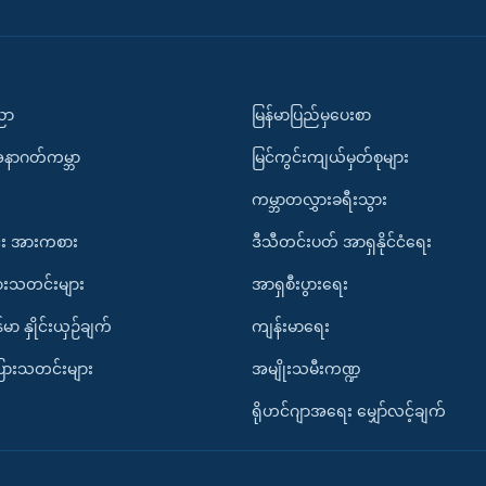
ပညာ
မြန်မာပြည်မှပေးစာ
အနာဂတ်ကမ္ဘာ
မြင်ကွင်းကျယ်မှတ်စုများ
ကမ္ဘာတလွှားခရီးသွား
း အားကစား
ဒီသီတင်းပတ် အာရှနိုင်ငံရေး
ားသတင်းများ
အာရှစီးပွားရေး
်မာ နှိုင်းယှဉ်ချက်
ကျန်းမာရေး
ပြားသတင်းများ
အမျိုးသမီးကဏ္ဍ
ရိုဟင်ဂျာအရေး မျှော်လင့်ချက်