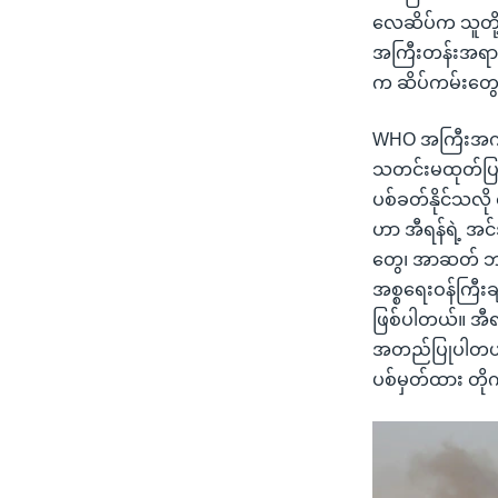
လေဆိပ်က သူတို့
အကြီးတန်းအရာရှိ
က ဆိပ်ကမ်းတွေနဲ
WHO အကြီးအကဲ ရ
သတင်းမထုတ်ပြန
ပစ်ခတ်နိုင်သလိ
ဟာ အီရန်ရဲ့ အင
တွေ၊ အာဆတ် ဘက
အစ္စရေးဝန်ကြီးခ
ဖြစ်ပါတယ်။ အီရန
အတည်ပြုပါတယ်။
ပစ်မှတ်ထား တိုက