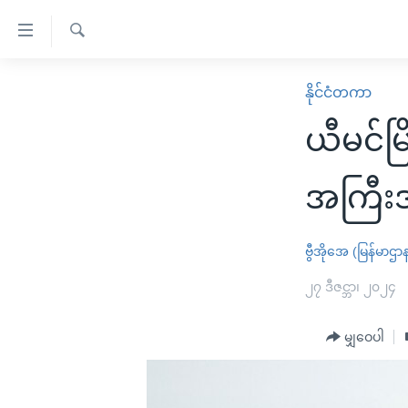
သုံး
ရ
ရှာဖွေ
လွယ်ကူ
မူလစာမျက်နှာ
နိုင်ငံတကာ
ရ
စေ
မြန်မာ
လာ
ယီမင်မြ
သည့်
ဒ်
ကမ္ဘာ့သတင်းများ
Link
ဗွီဒီယို
နိုင်ငံတကာ
အကြီးအ
များ
သတင်းလွတ်လပ်ခွင့်
အမေရိကန်
ပင်မ
ရပ်ဝန်းတခု လမ်းတခု အလွန်
တရုတ်
ဗွီအိုအေ (မြန်မာဌာ
အကြောင်းအရာ
အင်္ဂလိပ်စာလေ့လာမယ်
အစ္စရေး-ပါလက်စတိုင်း
၂၇ ဒီဇင္ဘာ၊ ၂၀၂၄
သို့
အပတ်စဉ်ကဏ္ဍများ
အမေရိကန်သုံးအီဒီယံ
ကျော်
မျှဝေပါ
ကြည့်
ရေဒီယိုနှင့်ရုပ်သံ အချက်အလက်များ
မကြေးမုံရဲ့ အင်္ဂလိပ်စာ
ရေဒီယို
ရန်
ရေဒီယို/တီဗွီအစီအစဉ်
ရုပ်ရှင်ထဲက အင်္ဂလိပ်စာ
တီဗွီ
ပင်မ