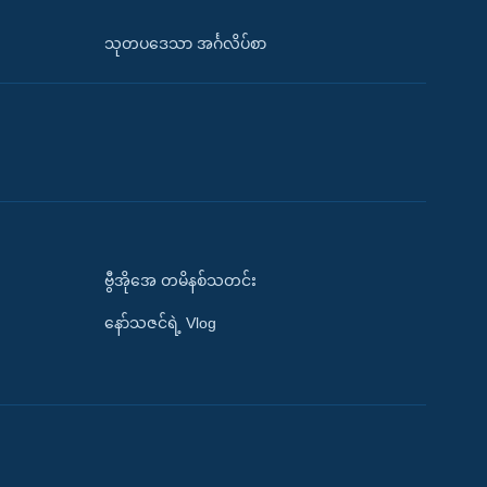
သုတပဒေသာ အင်္ဂလိပ်စာ
ဗွီအိုအေ တမိနစ်သတင်း
နော်သဇင်ရဲ့ Vlog