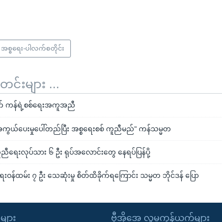
အစ္စရေး-ပါလက်စတိုင်း
်းများ ...
် ကန်ရဲ့စစ်ရေးအကူအညီ
်ပေးမှုပေါ်တည်ပြီး အစ္စရေးစစ် ကူညီမည်" ကန်သမ္မတ
ကူညီရေးလုပ်သား ၆ ဦး ရုပ်အလောင်းတွေ နေရပ်ပြန်ပို့
းဝန်ထမ်း ၇ ဦး သေဆုံးမှု စိတ်ထိခိုက်ရကြောင်း သမ္မတ ဘိုင်ဒန် ပြော
ုများ
ဗွီအိုအေ လူမှုကွန်ယက်များ