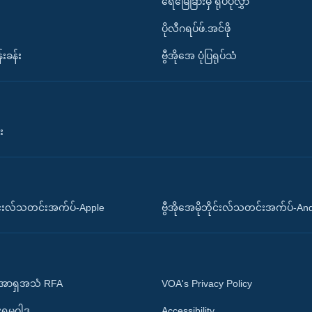
ရေမြေခြားမှ ရုပ်ပုံလွှာ
ပိုလီဂရပ်ဖ်.အင်ဖို
်းခန်း
ဗွီအိုအေ ပုံပြရုပ်သံ
း
ိုင်းလ်သတင်းအက်ပ်-Apple
ဗွီအိုအေမိုဘိုင်းလ်သတင်းအက်ပ်-An
 အာရှအသံ RFA
VOA's Privacy Policy
ုးရမူဝါဒ
Accessibility