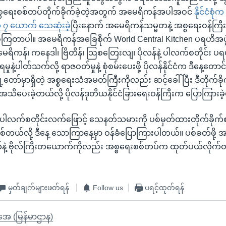
္စရေးစစ်တပ်တိုက်ခိုက်ခဲ့တဲ့အတွက် အမေရိကန်အပါအဝင်
နိုင်ငံစ
၇ ယောက် သေဆုံးခဲ့
ပြီးနောက် အမေရိကန်သမ္မတနဲ့ အစ္စရေးဝန်ကြီးချုပ
့ကြတာပါ။ အမေရိကန်အခြေစိုက် World Central Kitchen ပရဟိအ
အမေရိကန်၊ ကနေဒါ၊ ဗြိတိန်၊ ဩစတြေးလျ၊ ပိုလန်နဲ့ ပါလက်စတိုင်း
နဲ့ပါတ်သက်လို့ ရာဇဝတ်မှုနဲ့ စုံစမ်းပေးဖို့ ပိုလန်နိုင်ငံက ဒီနေ့တောင
တော်မှာရှိတဲ့ အစ္စရေးသံအမတ်ကြီးကိုလည်း ဆင့်ခေါ်ပြီး ဒီတိုက်ခို
သိပေးခဲ့တယ်လို့ ပိုလန်ဒုတိယနိုင်ငံခြားရေးဝန်ကြီးက ပြောကြားခ
ါလက်စတိုင်းလက်ဖြောင့် သေနတ်သမားကို ပစ်မှတ်ထားတိုက်ခိုက်စဉ
စ်တယ်လို့ ဒီနေ့ သောကြာနေ့မှာ ဝန်ခံပြောကြားပါတယ်။ ပစ်ခတ်ဖို့ အမိန
က်နဲ့ ဗိုလ်ကြီးတယောက်ကိုလည်း အစ္စရေးစစ်တပ်က ထုတ်ပယ်လိုက်
မှတ်ချက်များဖတ်ရန်
Follow us
ပရင့်ထုတ်ရန်
ိုအေ (မြန်မာဌာန)