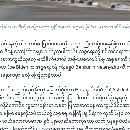
း ယာယီဖွင့်ပေးဖို့သဘောတူပြီးနောက် အစ္စရေးနိုင်ငံက Ashdod ဆိပ်ကမ်းကိ
နေတဲ့ ဂါဇာကမ်းမြောင်ဒေသကို အကူအညီတွေပို့ပေးနိုင်ဖို့ ယာယီလ
းက ဒီနေ့ သောကြာနေ့မှာ ကြေညာပါတယ်။ အစ္စရေးတို့ စစ်ဆင်ရေးအ
င်းစာနာကူညီသူတွေ မထိခိုက်အောင် အခိုင်အမာလုပ်ပြမှ အစ္စရေးက
္မတ Joe Biden က အစ္စရေးဝန်ကြီးချုပ် Benjamin Netanyahu က
ီးနောက်မှာ ခုလို ကြေညာခဲ့တာပါ။
င်အထွက်လုပ်နိုင်တဲ့ မြောက်ပိုင်းက Erez နယ်စပ်ဂိတ်နဲ့ Ashdod
းကြောင်းတွေ ဖွင့်ပေးမယ်လို့ ပြောပါတယ်။ စစ်ပွဲဆင်နွှဲနေရတဲ့ ရ
က်နိုင်အောင်နဲ့ လူသားချင်းစာနာစရာ ပြဿနာကနေ ကာကွယ်နိုင်အ
းက မဖြစ်မနေလိုအပ်တယ်လို့ အစ္စရေးဝန်ကြီးချုပ်ရုံးက ထုတ်ပြန်ပ
ဘယ်လောက်ပမာဏ ခွင့်ပြုမလဲဆိုတောကိုတော့ ထုတ်ပြန်ချက်ထဲမ
ဲက ပါလက်စတိုင်းပြည်သူတွေအတွက် ပရဟိတအကူအညီပေးဖို့ သွ