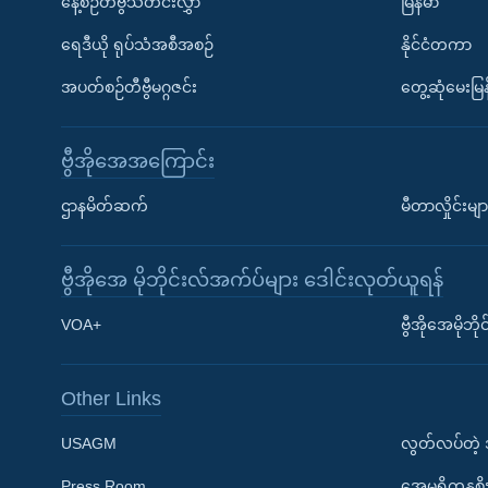
နေ့စဉ်တီဗွီသတင်းလွှာ
မြန်မာ
ရေဒီယို ရုပ်သံအစီအစဉ်
နိုင်ငံတကာ
အပတ်စဉ်တီဗွီမဂ္ဂဇင်း
တွေ့ဆုံမေးမြန
ဗွီအိုအေအကြောင်း
ဌာနမိတ်ဆက်
မီတာလှိုင်းမျာ
ဗွီအိုအေ မိုဘိုင်းလ်အက်ပ်များ ဒေါင်းလုတ်ယူရန်
Learning English
VOA+
ဗွီအိုအေမိုဘ
ဗွီအိုအေ လူမှုကွန်ယက်များ
Other Links
USAGM
လွတ်လပ်တဲ့
Press Room
အေမရိကန္အစိ