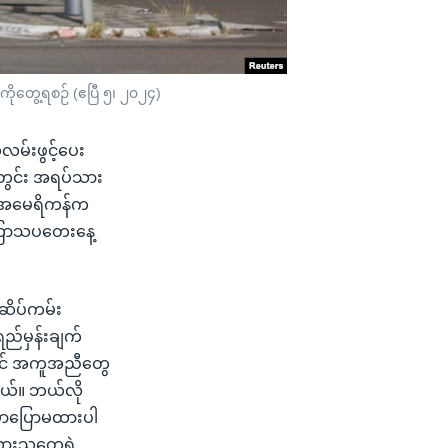
ုတွေ့ရစဉ် (ဧပြီ ၅၊ ၂၀၂၄)
မ်းဖွင့်ပေး
တွင်း အရပ်သား
ို အမေရိကန်က
ိုကြာသပတေးနေ့
 ဆိပ်ကမ်း
ည်မှန်းချက်
ောင် အကူအညီတွေ
ါတယ်။ ဘယ်လို
ှာပြောမထားပါ
ားသူတွေရဲ့