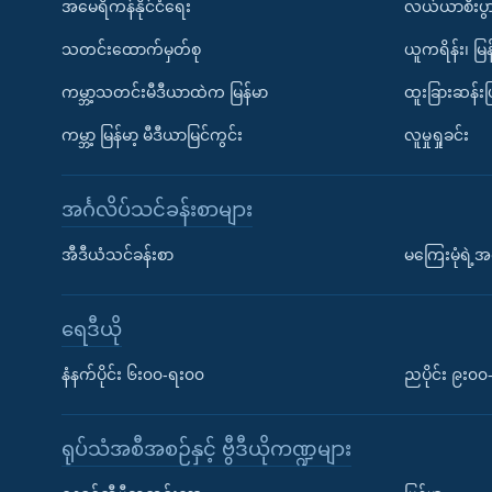
အမေရိကန်နိုင်ငံရေး
လယ်ယာစီးပွ
သတင်းထောက်မှတ်စု
ယူကရိန်း၊ မြန
ကမ္ဘာ့သတင်းမီဒီယာထဲက မြန်မာ
ထူးခြားဆန်း
ကမ္ဘာ့ မြန်မာ့ မီဒီယာမြင်ကွင်း
လူမှုရှုခင်း
အင်္ဂလိပ်သင်ခန်းစာများ
အီဒီယံသင်ခန်းစာ
မကြေးမုံရဲ့အင
ရေဒီယို
နံနက်ပိုင်း ၆း၀၀-ရး၀၀
ညပိုင်း ၉း၀
ရုပ်သံအစီအစဉ်နှင့် ဗွီဒီယိုကဏ္ဍများ