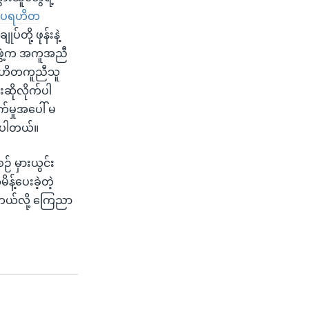
ုံက ပရဟိတ
်တို့ ဖုန်းနဲ့
ဖွဲ့က အကူအညီ
 ပရဟိတကူညီသူ
်းဆိုလိုက်ပါ
က်မှုအပေါ် မ
ဲ့ပါတယ်။
် မှားယွင်း
့်ပေးခဲ့တဲ့
တယ်လို့ ကြေညာ