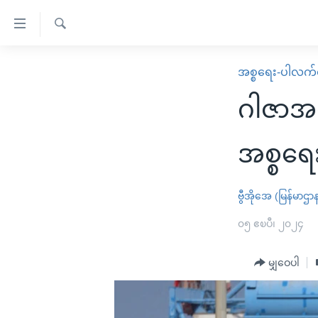
သုံး
ရ
ရှာဖွေ
လွယ်ကူ
မူလစာမျက်နှာ
အစ္စရေး-ပါလက်စ
ရ
စေ
မြန်မာ
လာ
ဂါဇာအ
သည့်
ဒ်
ကမ္ဘာ့သတင်းများ
Link
ဗွီဒီယို
နိုင်ငံတကာ
အစ္စရေ
များ
သတင်းလွတ်လပ်ခွင့်
အမေရိကန်
ပင်မ
ရပ်ဝန်းတခု လမ်းတခု အလွန်
တရုတ်
ဗွီအိုအေ (မြန်မာဌာ
အကြောင်းအရာ
အင်္ဂလိပ်စာလေ့လာမယ်
အစ္စရေး-ပါလက်စတိုင်း
၀၅ ဧၿပီ၊ ၂၀၂၄
သို့
အပတ်စဉ်ကဏ္ဍများ
အမေရိကန်သုံးအီဒီယံ
ကျော်
မျှဝေပါ
ကြည့်
ရေဒီယိုနှင့်ရုပ်သံ အချက်အလက်များ
မကြေးမုံရဲ့ အင်္ဂလိပ်စာ
ရေဒီယို
ရန်
ရေဒီယို/တီဗွီအစီအစဉ်
ရုပ်ရှင်ထဲက အင်္ဂလိပ်စာ
တီဗွီ
ပင်မ