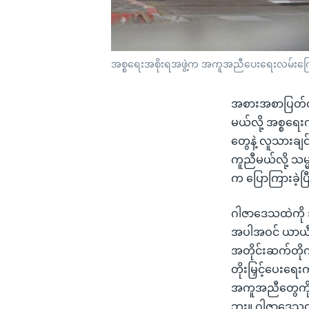
အစ္စရေးအစိုးရအဖွဲ့က အကူအညီပေးရေးလမ်းကြောင်
အစားအစာပြတ်လပ်
မယ်လို့ အစ္စရေ
တွေနဲ့ လူသားချ
ကူညီမယ်လို့ သမ
က ပြောကြားခဲ့ပြ
ဂါဇာဒေသထဲကို အဝ
အပါအဝင် ယာယီလမ်
အတိုင်းဆက်တို
တိုးမြှင့်ပေးရေ
အကူအညီတွေကို 
ဘူး။ ဂါဇာဒေသထ