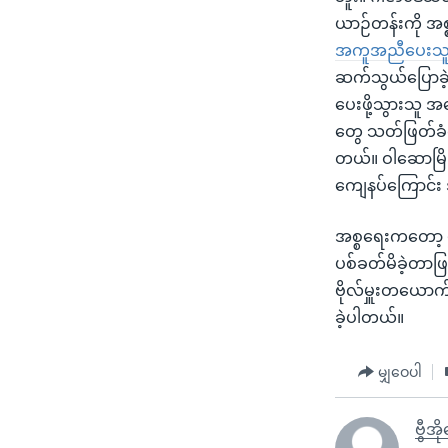
ယာဉ်တန်းကို အစ
အကူအညီပေးသူ 
ဆက်သွယ်ပြောခဲ
ပေးဖို့သွားသူ 
တွေ သတ်ဖြတ်ခံရမှု
တယ်။ ဝါဆောမြို့
ကျေနပ်ကြောင်း အ
အစ္စရေးကတော့ ပ
ပစ်ခတ်မိခဲ့တာဖြ
ဗိုလ်မှူးတယော
ခဲ့ပါတယ်။
မျှဝေပါ
ဗွီအ