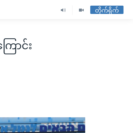
တိုက်ရိုက်
ြောင်း