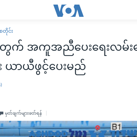
တိုင်း
တွက် အကူအညီပေးရေးလမ်းက
း ယာယီဖွင့်ပေးမည်
န)
မှတ်ချက်များဖတ်ရန်