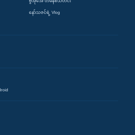
ဗွီအိုအေ တမိနစ်သတင်း
နော်သဇင်ရဲ့ Vlog
droid