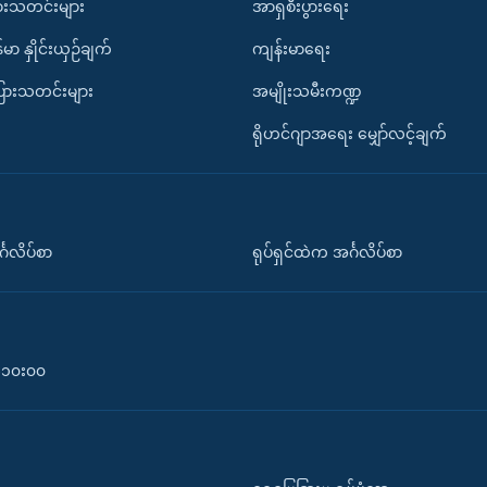
ားသတင်းများ
အာရှစီးပွားရေး
်မာ နှိုင်းယှဉ်ချက်
ကျန်းမာရေး
ပြားသတင်းများ
အမျိုးသမီးကဏ္ဍ
ရိုဟင်ဂျာအရေး မျှော်လင့်ချက်
်္ဂလိပ်စာ
ရုပ်ရှင်ထဲက အင်္ဂလိပ်စာ
၀-၁၀း၀၀