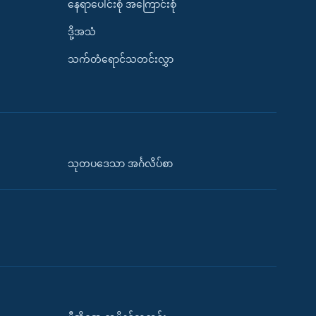
နေရာပေါင်းစုံ အကြောင်းစုံ
ဒို့အသံ
သက်တံရောင်သတင်းလွှာ
သုတပဒေသာ အင်္ဂလိပ်စာ