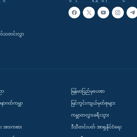
းလ်သတင်းလွှာ
ပညာ
မြန်မာပြည်မှပေးစာ
အနာဂတ်ကမ္ဘာ
မြင်ကွင်းကျယ်မှတ်စုများ
ကမ္ဘာတလွှားခရီးသွား
း အားကစား
ဒီသီတင်းပတ် အာရှနိုင်ငံရေး