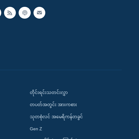
တိုင်းရင်းသတင်းလွှာ
တပတ်အတွင်း အားကစား
သုတစုံလင် အမေရိကန်တခွင်
Gen Z