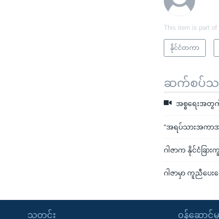
This item is part of
နိုင်ငံတကာ
ဆက်စပ်သတင
အစ္စရေးအတွက
"အရပ်သားအကာအကွယ
ဂါဇာက နိုင်ငံခြား
ဂါဇာမှာ ကူညီပေးရေ
သတင်း
၀န်ဆောင်မှ