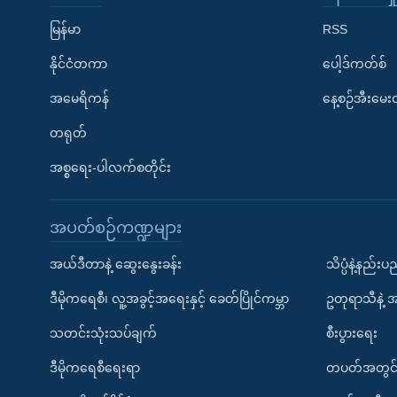
မြန်မာ
RSS
နိုင်ငံတကာ
ပေါ့ဒ်ကတ်စ်
အမေရိကန်
နေ့စဉ်အီးမေ
တရုတ်
အစ္စရေး-ပါလက်စတိုင်း
အပတ်စဉ်ကဏ္ဍများ
အယ်ဒီတာနဲ့ ဆွေးနွေးခန်း
သိပ္ပံနဲ့နည်း
ဒီမိုကရေစီ၊ လူ့အခွင့်အရေးနှင့် ခေတ်ပြိုင်ကမ္ဘာ
ဥတုရာသီနဲ့ 
သတင်းသုံးသပ်ချက်
စီးပွားရေး
ဒီမိုကရေစီရေးရာ
တပတ်အတွင်