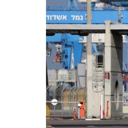
သုတပဒေသာ အင်္ဂလိပ်စာ
အ
ညွန်း
စာမျက်နှာ
သို့
ကျော်
ကြည့်
ရန်
ရှာဖွေ
ရန်
နေရာ
သို့
ကျော်
ရန်