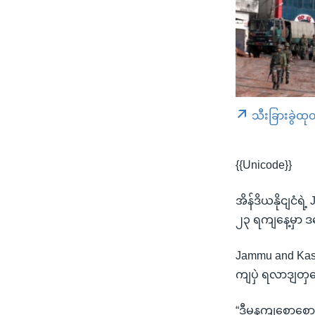
သီးခြားခွဲထု
{{Unicode}}
အိန်ဒိယနိုငျငံ
၂၃ ရကျနေ့မှာ 
Jammu and Kas
ကျပှဲ ရလာဒျတှ
“ဒီမနကျစောစောကပ