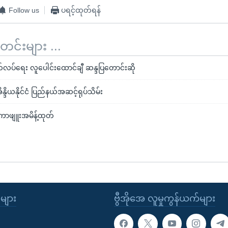
Follow us
ပရင့်ထုတ်ရန်
်းများ ...
်လပ်ရေး လူပေါင်းထောင်ချီ ဆန္ဒပြတောင်းဆို
န္ဒိယနိုင်ငံ ပြည်နယ်အဆင့်ရုပ်သိမ်း
ကာဖျူးအမိန့်ထုတ်
ုများ
ဗွီအိုအေ လူမှုကွန်ယက်များ