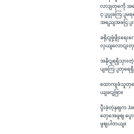
လာဒျတှကေို အရာ
င့ျပွုခကြျမရ
အရညျအခငြျးနဲ့
ခရိုငျဖှံ့ဖွိုး
လှယျလောငျးတှ
အနိုငျရရှိသှား
ပျခကြျတှရေရှိ
ထောကျခံသူတှကေ
ယျခငျဗြာ။
ပွီးခဲ့တဲ့နှဈက
တှေအေဖွဈ ပွော
ဖွဈပါတယျ။