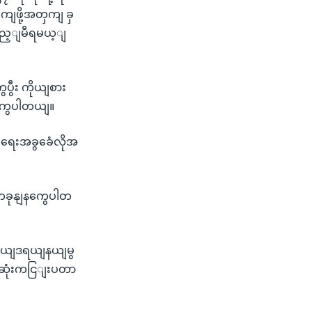
ကျဖို့အတှကျ ခှ
ွည့ျမီရမယ့ျ
ွပွီး ကိုယျစား
့ကွပါတယျ။
ုးရေးအခွခေံလိုအ
းကခုနျနကွေပါတ
း ဖယျဒရယျနယျမွ
းဆုံးကငြျးပတာ