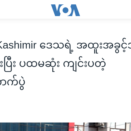
ashimir ဒေသရဲ့ အထူးအခွင့
်းပြီး ပထမဆုံး ကျင်းပတဲ့
ာက်ပွဲ