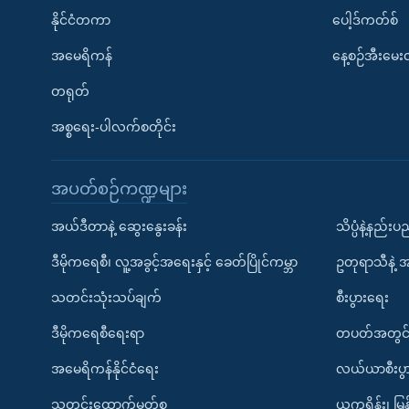
နိုင်ငံတကာ
ပေါ့ဒ်ကတ်စ်
အမေရိကန်
နေ့စဉ်အီးမေ
တရုတ်
အစ္စရေး-ပါလက်စတိုင်း
အပတ်စဉ်ကဏ္ဍများ
အယ်ဒီတာနဲ့ ဆွေးနွေးခန်း
သိပ္ပံနဲ့နည်း
ဒီမိုကရေစီ၊ လူ့အခွင့်အရေးနှင့် ခေတ်ပြိုင်ကမ္ဘာ
ဥတုရာသီနဲ့ 
သတင်းသုံးသပ်ချက်
စီးပွားရေး
ဒီမိုကရေစီရေးရာ
တပတ်အတွင်
အမေရိကန်နိုင်ငံရေး
လယ်ယာစီးပွ
သတင်းထောက်မှတ်စု
ယူကရိန်း၊ မြန