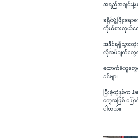
အရည်အချင်းနဲ့ပက
ခရိုင်ဖွံ့ဖြိုးရ
ကိုယ်စားလှယ်လ
အနိုင်ရရှိသွား
လိုအပ်ချက်တွေရ
ထောက်ခံသူတွေက
ခင်ဗျာ။
ပြီးခဲ့တဲ့နှစ်
တွေအဖြစ် ပြောင
ပါတယ်။
............................