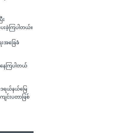
ြီး
ပေးခဲ့ကြပါတယ်။
ရေးအခြေခံ
ုန်နေကြပါတယ်
ဖယ်ဒရယ်နယ်မြေ
းကျင်းပတာဖြစ်