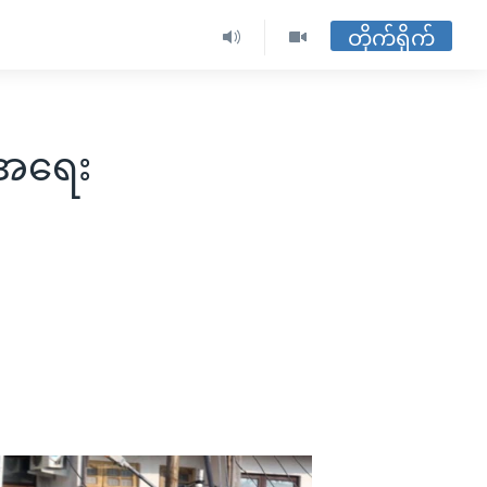
တိုက်ရိုက်
်အရေး