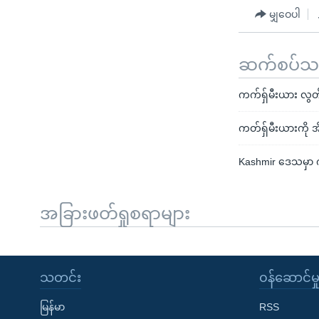
မျှဝေပါ
ဆက်စပ်သတင
ကက်ရှ်မီးယား လွတ
ကတ်ရှ်မီးယားကို အိ
Kashmir ဒေသမှာ 
အခြားဖတ်ရှုစရာများ
သတင်း
၀န်ဆောင်မှ
မြန်မာ
RSS