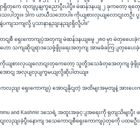
ရှိတှကေ ထုတျပွနျကွညောပွီးပါပွီ။ မဲဆန်ဒနယျ ၂ ခုကတော့ ရတှေ
သေးပါဘူး။ ဒါက ယာယီသဘောပါ။ ကိုယျစားလှယျလောငျးတဦး ပ
ပကျသကျလို့ ပွသာနာနညျးနညျးရှိလို့ပါ။”
ရေးကောငျစီ ရှေးကောကျပှဲအတှကျ မဲဆန်ဒနယျမွေ ၂၈၀ မှာ မဲတှပေေးခဲ့က
ဟော သကျဆိုငျရာဒသေဖှံ့ဖွိုးရေးအတှကျ အာမခံခကြျတှပေေးခဲ
တဲ့ကိုယျစားလှယျလောငျးတှကေတော့ သူတို့ဒသေခံတှအေတှကျ ဖှံဖွိ
အောငျ အလုပျလုပျကွမယျလို့ဆိုပါတယျ။
လညျး ရှေးကောကျပှဲ အောငျနိုငျတဲ့ အထိမျးအမှတျနဲ့ အားပေ
 Jammu and Kashmir ဒသေရဲ့ အထူးအခှင့ျအရေးကို ရုတျသိမျးပွီ
ငျးလညျးခဲ့ပွီးနောကျ ဒသေကောငျစီရှေးကောကျပှဲတှကေို ပထမဦ