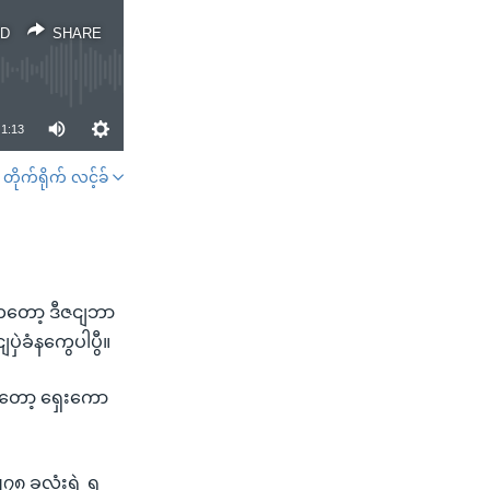
D
SHARE
1:13
တိုက်ရိုက် လင့်ခ်
SHARE
ကေတော့ ဒီဇငျဘာ
ဲခံနကွေပါပွီ။
တော့ ရှေးကော
၈ ခုလုံးရဲ့ ရ