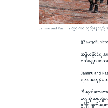
Jammu and Kashmir တွင် ကင်းလှည့်နေသည် အိန
{{Zawgyi/Unico
အိန္ဒိယနိုင်ငံ
ရက်နေ့မှာ ဒေသက
Jammu and Kash
ရလာဒ်တွေနဲ ပတ
“ဒီမနက်စောစောကပ
တွေကို အရာရှိတ
ခွင့်ပြုချက်မ