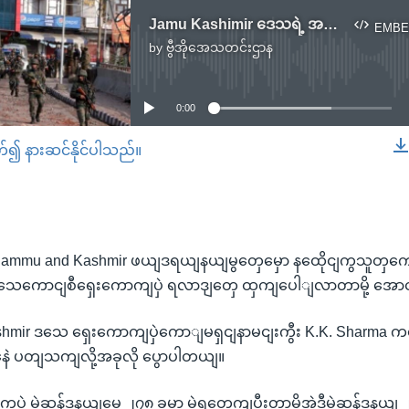
Jamu Kashimir ဒေသရဲ့ အထူးအခွင့်အရေး ရုပ်သိမ်းပြီး ပထမဆုံး ကျင်းပတဲ့ရွေးကောက်ပွဲ
EMBE
by
ဗွီအိုအေသတင်းဌာန
No media source currently available
0:00
တ်၍ နားဆင်နိုင်ပါသည်။
EMBED
ရဲ့ Jammu and Kashmir ဖယျဒရယျနယျမွတှေမှော နထေိုငျကွသူတှ
ဒသေကောငျစီရှေးကောကျပှဲ ရလာဒျတှေ ထှကျပေါျလာတာမို့ အောငျပှ
hmir ဒသေ ရှေးကောကျပှဲကောျမရှငျနာမငျးကွီး K.K. Sharma က
နေဲ ပတျသကျလို့အခုလို ပွောပါတယျ။
ဲ မဲဆန်ဒနယျမွေ ၂၇၈ ခုမှာ မဲရတှေကျပွီးတာမို့အဲဒီမဲဆန်ဒနယျ ၂၇