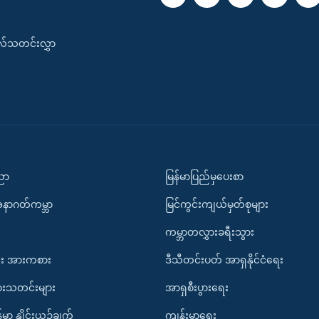
းလ်သတင်းလွှာ
ပညာ
မြန်မာပြည်မှပေးစာ
အနာဂတ်ကမ္ဘာ
မြင်ကွင်းကျယ်မှတ်စုများ
ကမ္ဘာတလွှားခရီးသွား
း အားကစား
ဒီသီတင်းပတ် အာရှနိုင်ငံရေး
ားသတင်းများ
အာရှစီးပွားရေး
်မာ နှိုင်းယှဉ်ချက်
ကျန်းမာရေး