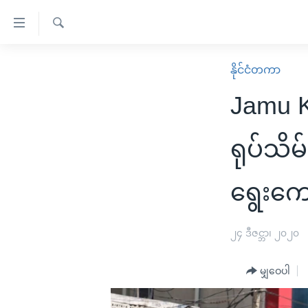
သုံး
ရ
ရှာဖွေ
လွယ်ကူ
မူလစာမျက်နှာ
နိုင်ငံတကာ
ရ
စေ
မြန်မာ
လာ
Jamu K
သည့်
ဒ်
ကမ္ဘာ့သတင်းများ
Link
ဗွီဒီယို
နိုင်ငံတကာ
ရုပ်သိမ
များ
သတင်းလွတ်လပ်ခွင့်
အမေရိကန်
ပင်မ
ရွေးကေ
ရပ်ဝန်းတခု လမ်းတခု အလွန်
တရုတ်
အကြောင်းအရာ
အင်္ဂလိပ်စာလေ့လာမယ်
အစ္စရေး-ပါလက်စတိုင်း
သို့
၂၄ ဒီဇင္ဘာ၊ ၂၀၂၀
အပတ်စဉ်ကဏ္ဍများ
အမေရိကန်သုံးအီဒီယံ
ကျော်
ကြည့်
ရေဒီယိုနှင့်ရုပ်သံ အချက်အလက်များ
မကြေးမုံရဲ့ အင်္ဂလိပ်စာ
ရေဒီယို
မျှဝေပါ
ရန်
ရေဒီယို/တီဗွီအစီအစဉ်
ရုပ်ရှင်ထဲက အင်္ဂလိပ်စာ
တီဗွီ
ပင်မ