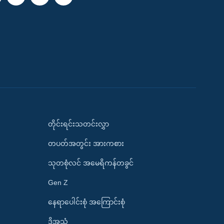
တိုင်းရင်းသတင်းလွှာ
တပတ်အတွင်း အားကစား
သုတစုံလင် အမေရိကန်တခွင်
Gen Z
နေရာပေါင်းစုံ အကြောင်းစုံ
ဒို့အသံ