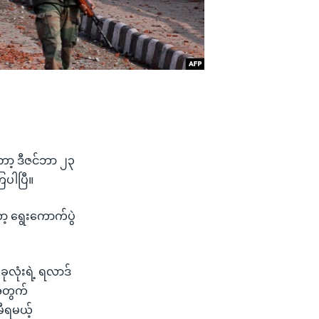
ော့ ဒီဇင်ဘာ ၂၃
ြပါပြီ။
့ ရွေးကောက်ပွဲ
ုလုံးရဲ့ ရလာဒ်
့အတွက်
ီရမယ့်