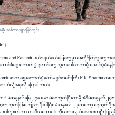
္ဒိယစစ်သားများမြင်ကွင်း
de}}
ရဲ့ Jammu and Kashmir ဖယ်ဒရယ်နယ်မြေတွေမှာ နေထိုင်ကြသူတွေကတ
ောင်စီရွေးကောက်ပွဲ ရလာဒ်တွေ ထွက်ပေါ်လာတာမို့ အောင်ပွဲခံနေက
mir ဒေသ ရွေးကောက်ပွဲကော်မရှင်နာမင်းကြီး K.K. Sharma ကတော
်သက်လို့အခုလို ပြောပါတယ်။
ဲ မဲဆန္ဒနယ်မြေ ၂၇၈ ခုမှာ မဲရေတွက်ပြီးတာမို့အဲဒီမဲဆန္ဒနယ် ၂၇၈ ခ
ွေက ထုတ်ပြန်ကြေညာပြီးပါပြီ။ မဲဆန္ဒနယ် ၂ ခုကတော့ ရေတွက်ဖို
ရသေးပါဘူး။ ဒါက ယာယီသဘောပါ။ ကိုယ်စားလှယ်လောင်းတဦး ပြည့်မ