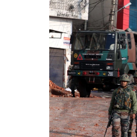
သုတပဒေသာ အင်္ဂလိပ်စာ
အ
ညွန်း
စာမျက်နှာ
သို့
ကျော်
ကြည့်
ရန်
ရှာဖွေ
ရန်
နေရာ
သို့
ကျော်
ရန်