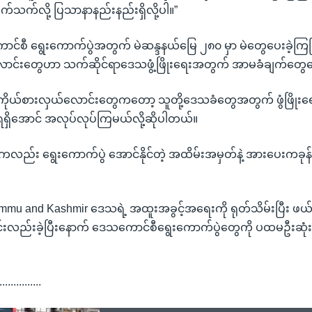
်သက်လို့ ပြသာနာနည်းနည်းရှိလို့ပါ။”
ေးကောင်စီ ရွေးကောက်ပွဲအတွက် မဲဆန္ဒနယ်မြေ ၂၈၀ မှာ မဲတွေပေးခဲ့ကြပ
ောင်းတွေဟာ သက်ဆိုင်ရာဒေသဖွံ့ဖြိုးရေးအတွက် အာမခံချက်တွေ
တဲ့ကိုယ်စားလှယ်လောင်းတွေကတော့ သူတို့ဒေသခံတွေအတွက် ဖွံဖြိုး
ရှိအောင် အလုပ်လုပ်ကြမယ်လို့ဆိုပါတယ်။
လည်း ရွေးကောက်ပွဲ အောင်နိုင်တဲ့ အထိမ်းအမှတ်နဲ့ အားပေးကခ
က Jammu and Kashmir ဒေသရဲ့ အထူးအခွင့်အရေးကို ရုတ်သိမ်းပြီး 
်းလည်းခဲ့ပြီးနောက် ဒေသကောင်စီရွေးကောက်ပွဲတွေကို ပထမဦးဆုံ
...............