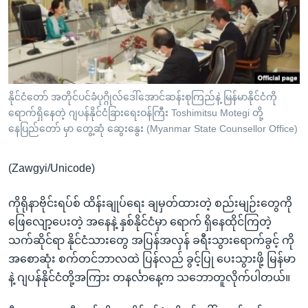
အ
သုတပဒေသာ အင်္ဂလိပ်စာ
ညွန်း
Learning English
စာမျက်နှာ
သို့
ဗွီအိုအေ လူမှုကွန်ယက်များ
ကျော်
ကြည့်
နိုင်ငံတော် အတိုင်ပင်ခံပုဂ္ဂိုလ်ဒေါ်အောင်ဆန်းစုကြည်နဲ့ မြန်မာနိုင်ငံကို
ရောက်ရှိနေတဲ့ ဂျပန်နိုင်ငံခြားရေးဝန်ကြီး Toshimitsu Motegi တို့
ရန်
ဘာသာစကားများ
နေပြည်တော် မှာ တွေ့ဆုံ ဆွေးနွေး (Myanmar State Counsellor Office)
ရှာဖွေ
ရန်
(Zawgyi/Unicode)
နေရာ
သို့
ကိုရိုနာဗိုင်းရပ်စ် ထိန်းချုပ်ရေး ချမှတ်ထားတဲ့ စည်းမျဉ်းတွေကို
ကျော်
ဖြေလျော့ပေးတဲ့ အနေနဲ့ နှစ်နိုင်ငံမှာ ရောက် ရှိနေထိုင်ကြတဲ့
ရန်
သက်ဆိုင်ရာ နိုင်ငံသားတွေ အပြန်အလှန် ခရီးသွားရောက်ခွင့် ကို
အစောဆုံး စက်တင်ဘာလထဲ ပြန်လည် ခွင့်ပြု ပေးသွားဖို့ မြန်မာ
နဲ့ ဂျပန်နိုင်ငံတို့အကြား တနင်္လာနေ့က သဘောတူလိုက်ပါတယ်။