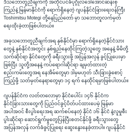
ဒီသဘောတူညီချက်ကို အတိုင်ပင်ခံပုဂ္ဂိုလ်ဒေါ်အောင်ဆန်းစု
ကြည်နဲ့ မြန်မာနိုင်ငံကို ရောက်ရှိနေတဲ့ ဂျပန်နိုင်ငံခြားရေးဝန်ကြီး
Toshimitsu Motegi တို့နေပြည်တော် မှာ သဘောတူလက်မှတ်
ရေးထိုးခဲ့တာဖြစ်ပါတယ်။
အခုသဘောတူညီချက်အရ နှစ်နိုင်ငံမှာ ရောက်ရှိနေတဲ့နိုင်ငံသား
တွေနဲ့ နှစ်နိုင်ငံအတွင်း နှစ်ရှည်နေထိုင်ကြတဲ့သူတွေ အနေနဲ့ မိမိတို့
သက်ဆိုင်ရာ နိုင်ငံတွေကို ခရီးသွားဖို့ အပြန်အလှန် ခွင့်ပြုပေးမှာ
ဖြစ်ပြီး သူတို့အနေနဲ့ ကပ်ရောဂါဆိုင်ရာ ချမှတ်ထားတဲ့
စည်းကမ်းတွေအရ နေအိမ်တွေမှာ ဒါမှမဟုတ် သီးခြားခွဲစောင့်
ကြည့်ဖို့ သတ်မှတ်နေရာတွေမှာ ၁၄ ရက် နေထိုင်ရမှာဖြစ်ပါတယ်။
ဂျပန်နိုင်ငံက လတ်တလောမှာ နိုင်ငံပေါင်း ၁၄၆ နိုင်ငံက
နိုင်ငံခြားသားတွေကို ပြည်ဝင်ခွင့်ပိတ်ပင်ထားပေမဲ့ မြန်မာ
အပါအဝင် စီးပွါးရေးအရ ဆက်စပ်နေတဲ့ နိုင်ငံ ၁၆ နိုင်ငံ နဲ့လူမှုစီး
ပွါးဆိုင်ရာ ဆောင်ရွက်မှုတွေပြန်ပြီးစတင်နိုင်ဖို့ ခရီးသွားတွေ
အပြန်အလှန် လက်ခံခွင့်ပြုရေး ဆွေးနွေးနေခဲ့တာပါ။ ဂျပန်နိုင်ငံ