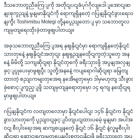
ဒီသဘောတူညီခကြျကို အတိုငျပငျခံပုဂ်ဂိုလျဒေါျအောငျဆ
နျးစုကွညျနဲ့ မွနျမာနိုငျငံကို ရောကျရှိနတေဲ့ ဂပြနျနိုငျငံခွားရေးဝ
နျကွီး Toshimitsu Motegi တို့နပွေညျတောျ မှာ သဘောတူလ
ကျမှတျရေးထိုးခဲ့တာဖွဈပါတယျ။
အခုသဘောတူညီခကြျအရ နှဈနိုငျငံမှာ ရောကျရှိနတေဲ့နိုငျငံ
သားတှနေဲ့ နှဈနိုငျငံအတှငျး နှဈရှညျနထေိုငျကွတဲ့သူတှေ အန
နေဲ့ မိမိတို့ သကျဆိုငျရာ နိုငျငံတှကေို ခရီးသှားဖို့ အပွနျအလှနျ
ခှင့ျပွုပေးမှာဖွဈပွီး သူတို့အနနေဲ့ ကပျရောဂါဆိုငျရာ ခမြှတျ
ထားတဲ့ စညျးကမျးတှအေရ နအေိမျတှမှော ဒါမှမဟုတျ သီးခွား
ခှဲစောင့ျကွည့ျဖို့ သတျမှတျနရောတှမှော ၁၄ ရကျ နထေိုငျရ
မှာဖွဈပါတယျ။
ဂပြနျနိုငျငံက လတျတလောမှာ နိုငျငံပေါငျး ၁၄၆ နိုငျငံက နိုငျငံ
ခွားသားတှကေို ပွညျဝငျခှင့ျပိတျပငျထားပမေဲ့ မွနျမာ အပါအ
ဝငျ စီးပှါးရေးအရ ဆကျစပျနတေဲ့ နိုငျငံ ၁၆ နိုငျငံ နဲ့လူမှုစီးပှါး
ဆိုငျရာ ဆောငျရှကျမှုတှပွေနျပွီးစတငျနိုငျဖို့ ခရီးသှားတှေ အပွ