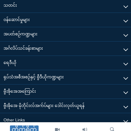
သတင်း
၀န်ဆောင်မှုများ
အပတ်စဉ်ကဏ္ဍများ
အင်္ဂလိပ်သင်ခန်းစာများ
ရေဒီယို
ရုပ်သံအစီအစဉ်နှင့် ဗွီဒီယိုကဏ္ဍများ
ဗွီအိုအေအကြောင်း
ဗွီအိုအေ မိုဘိုင်းလ်အက်ပ်များ ဒေါင်းလုတ်ယူရန်
Other Links
တိုက်ရိုက်