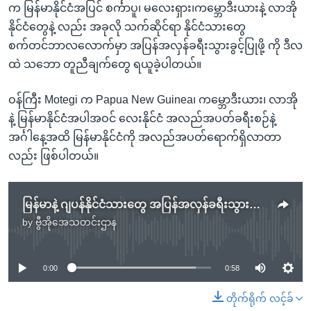
က မြန်မာနိုင်ငံအပြင် စင်္ကာပူ၊ မလေးရှား၊ကမ္ဘောဒီးယားနဲ့ လာအို
နိုင်ငံတွေနဲ့ လည်း အခုလို သက်ဆိုင်ရာ နိုင်ငံသားတွေ
စက်တင်ဘာလလောက်မှာ အပြန်အလှန်ခရီးသွားခွင့်ပြုဖို့ ကို ဒီလ
ထဲ သဘော တူညီချက်တွေ ရယူခဲ့ပါတယ်။
ဝန်ကြီး Motegi က Papua New Guinea၊ ကမ္ဘောဒီးယား၊ လာအို
နဲ့ မြန်မာနိုင်ငံအပါအဝင် လေးနိုင်ငံ အလည်အပတ်ခရီးစဉ်နဲ့
အင်္ဂါနေ့အထိ မြန်မာနိုင်ငံကို အလည်အပတ်ရောက်ရှိလာတာ
လည်း ဖြစ်ပါတယ်။
မြန်မာနဲ့ ဂျပန်နိုင်ငံသားတွေ အပြန်အလှန်ခရီးသွားခွင့် ရှေ့လမှာ စတင်ခွင့်ပြုမည်
by
ဗွီအိုအေသတင်းဌာန
No media source currently available
0:00
0:58
တိုက်ရိုက် လင့်ခ်