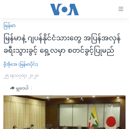
သုံး
ရ
လွယ်ကူ
မြန်မာ
မူလစာမျက်နှာ
စေ
မြန်မာနဲ့ ဂျပန်နိုင်ငံသားတွေ အပြန်အလှန်
မြန်မာ
သည့်
ခရီးသွားခွင့် ရှေ့လမှာ စတင်ခွင့်ပြုမည်
ကမ္ဘာ့သတင်းများ
Link
ဗွီဒီယို
နိုင်ငံတကာ
ဗွီအိုအေ (မြန်မာပိုင်း)
များ
သတင်းလွတ်လပ်ခွင့်
အမေရိကန်
၂၅ ၾသဂုတ္၊ ၂၀၂၀
ပင်မ
ရပ်ဝန်းတခု လမ်းတခု အလွန်
တရုတ်
အကြောင်းအရာ
မျှဝေပါ
သို့
အင်္ဂလိပ်စာလေ့လာမယ်
အစ္စရေး-ပါလက်စတိုင်း
ကျော်
အပတ်စဉ်ကဏ္ဍများ
အမေရိကန်သုံးအီဒီယံ
ကြည့်
ရေဒီယိုနှင့်ရုပ်သံ အချက်အလက်များ
မကြေးမုံရဲ့ အင်္ဂလိပ်စာ
ရေဒီယို
ရန်
ပင်မ
ရေဒီယို/တီဗွီအစီအစဉ်
ရုပ်ရှင်ထဲက အင်္ဂလိပ်စာ
တီဗွီ