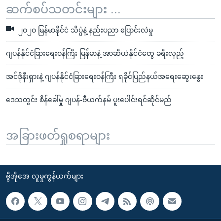
ဆက်စပ်သတင်းများ ...
၂ဝ၂ဝ မြန်မာနိုင်ငံ သိပ္ပံနဲ့ နည်းပညာ ပြောင်းလဲမှု
ဂျပန်နိုင်ငံခြားရေးဝန်ကြီး မြန်မာနဲ့ အာဆီယံနိုင်ငံတွေ ခရီးလှည့်
အင်ဒိုနီးရှားနဲ့ ဂျပန်နိုင်ငံခြားရေးဝန်ကြီး ရခိုင်ပြည်နယ်အရေးဆွေးနွေး
ဒေသတွင်း စိန်ခေါ်မှု ဂျပန်-ဗီယက်နမ် ပူးပေါင်းရင်ဆိုင်မည်
အခြားဖတ်ရှုစရာများ
ဗွီအိုအေ လူမှုကွန်ယက်များ