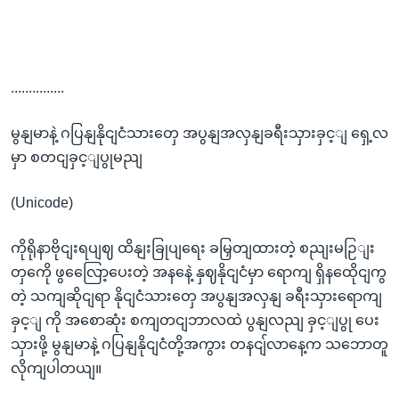
...............
မွနျမာနဲ့ ဂပြနျနိုငျငံသားတှေ အပွနျအလှနျခရီးသှားခှင့ျ ရှေ့လ
မှာ စတငျခှင့ျပွုမညျ
(Unicode)
ကိုရိုနာဗိုငျးရပျဈ ထိနျးခြုပျရေး ခမြှတျထားတဲ့ စညျးမဉြျး
တှကေို ဖွလြေော့ပေးတဲ့ အနနေဲ့ နှဈနိုငျငံမှာ ရောကျ ရှိနထေိုငျကွ
တဲ့ သကျဆိုငျရာ နိုငျငံသားတှေ အပွနျအလှနျ ခရီးသှားရောကျ
ခှင့ျ ကို အစောဆုံး စကျတငျဘာလထဲ ပွနျလညျ ခှင့ျပွု ပေး
သှားဖို့ မွနျမာနဲ့ ဂပြနျနိုငျငံတို့အကွား တနငျ်လာနေ့က သဘောတူ
လိုကျပါတယျ။