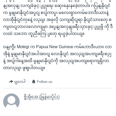
နျအလှနျ လကျခံခှင့ျပွုရေး ဆှေးနှေးနခေဲ့တာပါ။ ဂပြနျနိုငျငံ
က မွနျမာနိုငျငံအပွငျ စငျ်ကာပူ၊ မလေးရှား၊ကမ်ဘောဒီးယားနဲ့
လာအိုနိုငျငံတှနေဲ့ လညျး အခုလို သကျဆိုငျရာ နိုငျငံသားတှေ စ
ကျတငျဘာလလောကျမှာ အပွနျအလှနျခရီးသှားခှင့ျပွုဖို့ ကို ဒီ
လထဲ သဘော တူညီခကြျတှေ ရယူခဲ့ပါတယျ။
ဝနျကွီး Motegi က Papua New Guinea၊ ကမ်ဘောဒီးယား၊ လာ
အိုနဲ့ မွနျမာနိုငျငံအပါအဝငျ လေးနိုငျငံ အလညျအပတျခရီးစဉျ
နဲ့ အငျ်ဂါနေ့အထိ မွနျမာနိုငျငံကို အလညျအပတျရောကျရှိလာ
တာလညျး ဖွဈပါတယျ။
မျှဝေပါ
Follow us
ဗွီအိုအေ (မြန်မာပိုင်း)