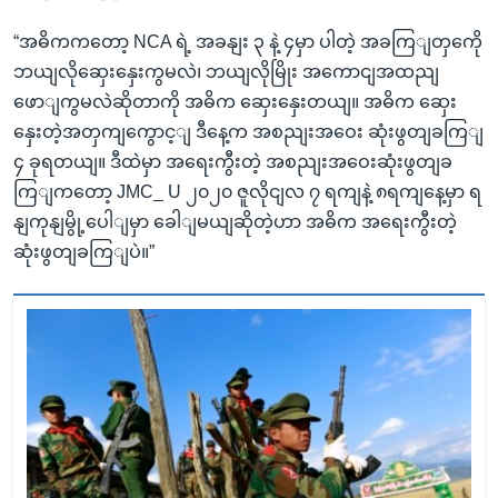
“အဓိကကတော့ NCA ရဲ့ အခနျး ၃ နဲ့ ၄မှာ ပါတဲ့ အခကြျတှကေို
ဘယျလိုဆှေးနှေးကွမလဲ၊ ဘယျလိုမြိုး အကောငျအထညျ
ဖောျကွမလဲဆိုတာကို အဓိက ဆှေးနှေးတယျ။ အဓိက ဆှေး
နှေးတဲ့အတှကျကွောင့ျ ဒီနေ့က အစညျးအဝေး ဆုံးဖွတျခကြျ
၄ ခုရတယျ။ ဒီထဲမှာ အရေးကွီးတဲ့ အစညျးအဝေးဆုံးဖွတျခ
ကြျကတော့ JMC_ U ၂၀၂၀ ဇူလိုငျလ ၇ ရကျနဲ့ ၈ရကျနေ့မှာ ရ
နျကုနျမွို့ပေါျမှာ ခေါျမယျဆိုတဲ့ဟာ အဓိက အရေးကွီးတဲ့
ဆုံးဖွတျခကြျပဲ။”