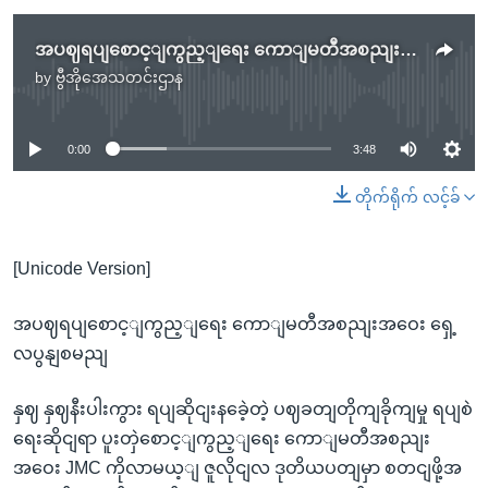
အပဈရပျစောင့ျကွည့ျရေး ကောျမတီအစညျးအဝေး ရှေ့လပွနျစမညျ
by
ဗွီအိုအေသတင်းဌာန
No media source currently available
0:00
3:48
တိုက်ရိုက် လင့်ခ်
[Unicode Version]
အပဈရပျစောင့ျကွည့ျရေး ကောျမတီအစညျးအဝေး ရှေ့
လပွနျစမညျ
နှဈ နှဈနီးပါးကွား ရပျဆိုငျးနခေဲ့တဲ့ ပဈခတျတိုကျခိုကျမှု ရပျစဲ
ရေးဆိုငျရာ ပူးတှဲစောင့ျကွည့ျရေး ကောျမတီအစညျး
အဝေး JMC ကိုလာမယ့ျ ဇူလိုငျလ ဒုတိယပတျမှာ စတငျဖို့အ