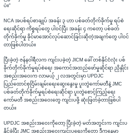
ပဲ။”
NCA အပစ်ရပ်စာချုပ် အခန်း ၃ ဟာ ပစ်ခတ်တိုက်ခိုက်မှု ရပ်စဲ
ရေးဆိုင်ရာ ကိစ္စရပ်တွေ ပါဝင်ပြီး အခန်း ၄ ကတော့ ပစ်ခတ်
တိုက်ခိုက်မှု ခိုင်မာအောင်လုပ်ဆောင်ခြင်းဆိုတဲ့အချက်တွေ ပါဝင်
တာဖြစ်ပါတယ်။
ပြီးခဲ့တဲ့ ဇန်နဝါရီလက ကျင်းပခဲ့တဲ့ JICM ခေါ် တစ်နိုင်ငံလုံး ပစ်
ခိုက်တိုက်ခိုက်မှုရပ်စဲရေး အကောင်အထည်ဖော်မှုဆိုင်ရာ ညှိနှိုင်း
အစည်းအဝေးက လာမယ့် ၂ လအတွင်းမှာ UPDJC
ပြည်ထောင်စုငြိမ်းချမ်းရေးဆွေးနွေးမှု ပူးတွဲကော်မတီနဲ့ JMC
ပစ်ခတ်တိုက်ခိုက်မှုရပ်စဲရေးဆိုင်ရာ ပူးတွဲစောင့်ကြည့်ရေး
ကော်မတီ အစည်းအဝေးတွေ ကျင်းပဖို့ ဆုံးဖြတ်ခဲ့တာဖြစ်ပါ
တယ်။
UPDJC အစည်းအဝေးကိုတော့ ပြီးခဲ့တဲ့ မတ်အတွင်းက ကျင်းပ
နိုင်ခဲ့ပြီး JMC အစည်းအဝေးကျင်းပရေးကိုတော့ ဒီကနေ့မှာ