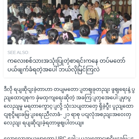
SEE ALSO:
ကလေးစစ်သားအသုံးပြုတဲ့စာရင်းကနေ တပ်မတော်
ပယ်ဖျက်ခံရတဲ့အပေါ် ဘယ်လိုမြင်ကြလဲ
ဒီလို ရပျဆိုငျးခဲ့တာဟာ တပျမတောျတဈခုတညျး ဖွဈရေးနဲ့ ပွ
ညျထောငျစုက ခှဲမထှကျရေးဆိုတဲ့ အခကြျတှအေပေါျမှာပွ
လေညျမှု မရတာကွောင့ျလို့ သုံးသပျတာတှေ ရှိခဲ့ပွီး ပွညျထော
ငျစုငွိမျးခမြျးရေးညီလာခံ- ၂၁ ရာစု ပငျလုံအစညျးအဝေးတှ
လေညျး ရပျဆိုငျးခဲ့ရတာဖွဈပါတယျ။
လောလောဆယျမှာတော့ UPC ခေါျ ပွညျထောငျစုငွိမျးခမြျး