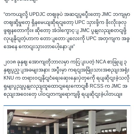
“တကယျလို့ UPDJC တဈခုပဲ အဆငျပွပွေီးတော့ JMC ဘကျမှာ
တဈဆို့မှုတှေ ရှိနမေယျဆိုရငျတော့ UPC သှားဖို့က ခိုးလိုးခုလု
ဖွဈနတောကိုး။ ဆိုတော့ အဲဒါကွောင့ျ JMC ပွနျလညျစတငျဖို့
လုပျနိုငျတဲ့ဟာက တောျတောျလေးကို UPC အတှကျက အခွ
အေနေ ကောငျးသှားတာပေါ့နောျ။”
၂၀၁၈ ခုနှဈ အောကျတိုဘာလမှာ ကငြျးပတဲ့ NCA စာခြုပျ ၃
နှဈပွည့ျအခမျးအနား အပွီးမှာ ကရငျအမြိုးသားအစညျးအရုံး
KNU က တရားဝငျနိုငျငံရေးဆှေးနှေးပှဲတှကေို ရပျဆိုငျးခဲ့သလို
ရှမျးပွညျပွနျလညျထူထောငျရေးကောငျစီ RCSS က JMC အ
စညျးအဝေးတှေ ပါဝငျတကျရောကျဖို့ ရပျဆိုငျးခဲ့ပါတယျ။