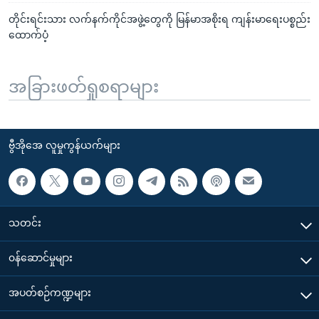
တိုင်းရင်းသား လက်နက်ကိုင်အဖွဲ့တွေကို မြန်မာအစိုးရ ကျန်းမာရေးပစ္စည်း
ထောက်ပံ့
အခြားဖတ်ရှုစရာများ
ဗွီအိုအေ လူမှုကွန်ယက်များ
သတင်း
၀န်ဆောင်မှုများ
အပတ်စဉ်ကဏ္ဍများ