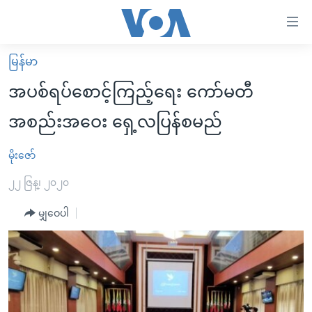
သုံး
ရ
လွယ်ကူ
မြန်မာ
မူလစာမျက်နှာ
စေ
အပစ်ရပ်စောင့်ကြည့်ရေး ကော်မတီ
မြန်မာ
သည့်
အစည်းအဝေး ရှေ့လပြန်စမည်
ကမ္ဘာ့သတင်းများ
Link
ဗွီဒီယို
နိုင်ငံတကာ
မိုးဇော်
များ
သတင်းလွတ်လပ်ခွင့်
အမေရိကန်
၂၂ ဇြန္၊ ၂၀၂၀
ပင်မ
ရပ်ဝန်းတခု လမ်းတခု အလွန်
တရုတ်
အကြောင်းအရာ
မျှဝေပါ
သို့
အင်္ဂလိပ်စာလေ့လာမယ်
အစ္စရေး-ပါလက်စတိုင်း
ကျော်
အပတ်စဉ်ကဏ္ဍများ
အမေရိကန်သုံးအီဒီယံ
ကြည့်
ရေဒီယိုနှင့်ရုပ်သံ အချက်အလက်များ
မကြေးမုံရဲ့ အင်္ဂလိပ်စာ
ရေဒီယို
ရန်
ပင်မ
ရေဒီယို/တီဗွီအစီအစဉ်
ရုပ်ရှင်ထဲက အင်္ဂလိပ်စာ
တီဗွီ