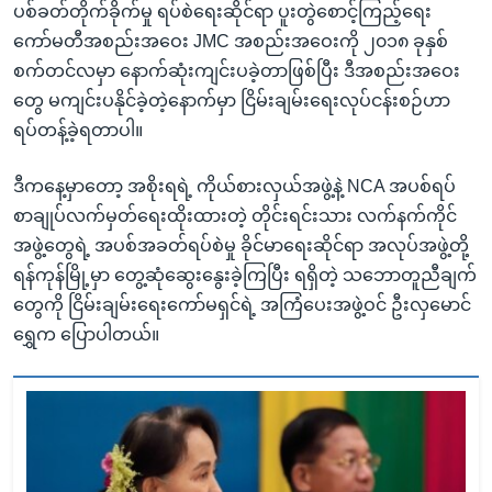
ပစ်ခတ်တိုက်ခိုက်မှု ရပ်စဲရေးဆိုင်ရာ ပူးတွဲစောင့်ကြည့်ရေး
ကော်မတီအစည်းအဝေး JMC အစည်းအဝေးကို ၂၀၁၈ ခုနှစ်
စက်တင်လမှာ နောက်ဆုံးကျင်းပခဲ့တာဖြစ်ပြီး ဒီအစည်းအဝေး
တွေ မကျင်းပနိုင်ခဲ့တဲ့နောက်မှာ ငြိမ်းချမ်းရေးလုပ်ငန်းစဉ်ဟာ
ရပ်တန့်ခဲ့ရတာပါ။
ဒီကနေ့မှာတော့ အစိုးရရဲ့ ကိုယ်စားလှယ်အဖွဲ့နဲ့ NCA အပစ်ရပ်
စာချုပ်လက်မှတ်ရေးထိုးထားတဲ့ တိုင်းရင်းသား လက်နက်ကိုင်
အဖွဲ့တွေရဲ့ အပစ်အခတ်ရပ်စဲမှု ခိုင်မာရေးဆိုင်ရာ အလုပ်အဖွဲ့တို့
ရန်ကုန်မြို့မှာ တွေ့ဆုံဆွေးနွေးခဲ့ကြပြီး ရရှိတဲ့ သဘောတူညီချက်
တွေကို ငြိမ်းချမ်းရေးကော်မရှင်ရဲ့ အကြံပေးအဖွဲ့ဝင် ဦးလှမောင်
ရွှေက ပြောပါတယ်။