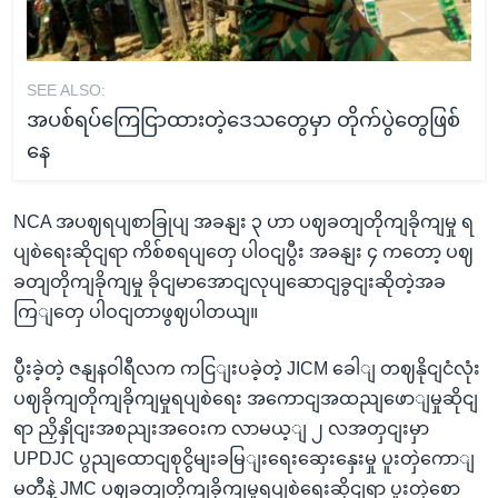
SEE ALSO:
အပစ်ရပ်ကြေငြာထားတဲ့ဒေသတွေမှာ တိုက်ပွဲတွေဖြစ်
နေ
NCA အပဈရပျစာခြုပျ အခနျး ၃ ဟာ ပဈခတျတိုကျခိုကျမှု ရ
ပျစဲရေးဆိုငျရာ ကိစ်စရပျတှေ ပါဝငျပွီး အခနျး ၄ ကတော့ ပဈ
ခတျတိုကျခိုကျမှု ခိုငျမာအောငျလုပျဆောငျခွငျးဆိုတဲ့အခ
ကြျတှေ ပါဝငျတာဖွဈပါတယျ။
ပွီးခဲ့တဲ့ ဇနျနဝါရီလက ကငြျးပခဲ့တဲ့ JICM ခေါျ တဈနိုငျငံလုံး
ပဈခိုကျတိုကျခိုကျမှုရပျစဲရေး အကောငျအထညျဖောျမှုဆိုငျ
ရာ ညှိနှိုငျးအစညျးအဝေးက လာမယ့ျ ၂ လအတှငျးမှာ
UPDJC ပွညျထောငျစုငွိမျးခမြျးရေးဆှေးနှေးမှု ပူးတှဲကောျ
မတီနဲ့ JMC ပဈခတျတိုကျခိုကျမှုရပျစဲရေးဆိုငျရာ ပူးတှဲစော