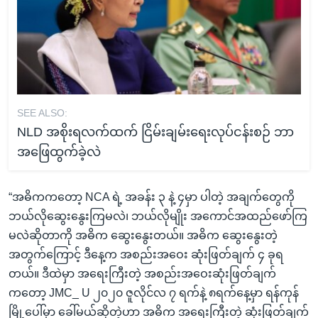
SEE ALSO:
NLD အစိုးရလက်ထက် ငြိမ်းချမ်းရေးလုပ်ငန်းစဉ် ဘာ
အဖြေထွက်ခဲ့လဲ
“အဓိကကတော့ NCA ရဲ့ အခန်း ၃ နဲ့ ၄မှာ ပါတဲ့ အချက်တွေကို
ဘယ်လိုဆွေးနွေးကြမလဲ၊ ဘယ်လိုမျိုး အကောင်အထည်ဖော်ကြ
မလဲဆိုတာကို အဓိက ဆွေးနွေးတယ်။ အဓိက ဆွေးနွေးတဲ့
အတွက်ကြောင့် ဒီနေ့က အစည်းအဝေး ဆုံးဖြတ်ချက် ၄ ခုရ
တယ်။ ဒီထဲမှာ အရေးကြီးတဲ့ အစည်းအဝေးဆုံးဖြတ်ချက်
ကတော့ JMC_ U ၂၀၂၀ ဇူလိုင်လ ၇ ရက်နဲ့ ၈ရက်နေ့မှာ ရန်ကုန်
မြို့ပေါ်မှာ ခေါ်မယ်ဆိုတဲ့ဟာ အဓိက အရေးကြီးတဲ့ ဆုံးဖြတ်ချက်