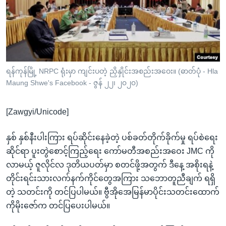
အ
သုတပဒေသာ အင်္ဂလိပ်စာ
ညွန်း
Learning English
စာမျက်နှာ
သို့
ဗွီအိုအေ လူမှုကွန်ယက်များ
ကျော်
ကြည့်
ရန်ကုန်မြို့ NRPC ရုံးမှာ ကျင်းပတဲ့ ညှိနှိုင်းအစည်းအဝေး။ (ဓာတ်ပုံ - Hla
Maung Shwe's Facebook - ဇွန် ၂၂၊ ၂၀၂၀)
ရန်
ဘာသာစကားများ
ရှာဖွေ
[Zawgyi/Unicode]
ရန်
နေရာ
နှစ် နှစ်နီးပါးကြား ရပ်ဆိုင်းနေခဲ့တဲ့ ပစ်ခတ်တိုက်ခိုက်မှု ရပ်စဲရေး
သို့
ဆိုင်ရာ ပူးတွဲစောင့်ကြည့်ရေး ကော်မတီအစည်းအဝေး JMC ကို
ကျော်
လာမယ့် ဇူလိုင်လ ဒုတိယပတ်မှာ စတင်ဖို့အတွက် ဒီနေ့ အစိုးရနဲ့
ရန်
တိုင်းရင်းသားလက်နက်ကိုင်တွေအကြား သဘောတူညီချက် ရရှိ
တဲ့ သတင်းကို တင်ပြပါမယ်။ ဗွီအိုအေမြန်မာပိုင်းသတင်းထောက်
ကိုမိုးဇော်က တင်ပြပေးပါမယ်။