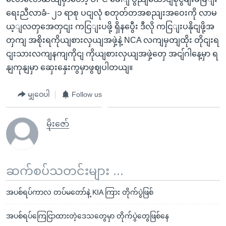
ရေးညီလာခံ- ၂၁ ရာစု ပငျလုံ စတုတ်တအစညျးအဝေးကို လာမ
ယ့ျလတှအေတှငျး ကငြျးပဖို့ ရှိနပွေီး ဒီလို ကငြျးပနိုငျဖို့အ
တှကျ အစိုးရကိုယျစားလှယျအဖှဲ့နဲ့ NCA လကျမှတျထိုး တိုငျးရ
ငျးသားလကျနကျကိုငျ ကိုယျစားလှယျအဖှဲ့တှေ အငျ်ဂါနေ့မှာ ရ
နျကုနျမှာ ဆှေးနှေးကွမှာဖွဈပါတယျ။
မျှဝေပါ
Follow us
မိုးဇော်
ဆက်စပ်သတင်းများ ...
အပစ်ရပ်ကာလ တပ်မတော်နဲ့ KIA ကြား တိုက်ပွဲဖြစ်
အပစ်ရပ်ကြေငြာထားတဲ့ဒေသတွေမှာ တိုက်ပွဲတွေဖြစ်နေ