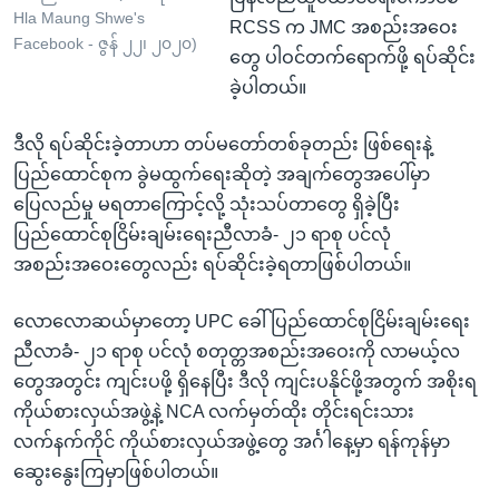
Hla Maung Shwe's
RCSS က JMC အစည်းအဝေး
Facebook - ဇွန် ၂၂၊ ၂၀၂၀)
တွေ ပါဝင်တက်ရောက်ဖို့ ရပ်ဆိုင်း
ခဲ့ပါတယ်။
ဒီလို ရပ်ဆိုင်းခဲ့တာဟာ တပ်မတော်တစ်ခုတည်း ဖြစ်ရေးနဲ့
ပြည်ထောင်စုက ခွဲမထွက်ရေးဆိုတဲ့ အချက်တွေအပေါ်မှာ
ပြေလည်မှု မရတာကြောင့်လို့ သုံးသပ်တာတွေ ရှိခဲ့ပြီး
ပြည်ထောင်စုငြိမ်းချမ်းရေးညီလာခံ- ၂၁ ရာစု ပင်လုံ
အစည်းအဝေးတွေလည်း ရပ်ဆိုင်းခဲ့ရတာဖြစ်ပါတယ်။
လောလောဆယ်မှာတော့ UPC ခေါ် ပြည်ထောင်စုငြိမ်းချမ်းရေး
ညီလာခံ- ၂၁ ရာစု ပင်လုံ စတုတ္တအစည်းအဝေးကို လာမယ့်လ
တွေအတွင်း ကျင်းပဖို့ ရှိနေပြီး ဒီလို ကျင်းပနိုင်ဖို့အတွက် အစိုးရ
ကိုယ်စားလှယ်အဖွဲ့နဲ့ NCA လက်မှတ်ထိုး တိုင်းရင်းသား
လက်နက်ကိုင် ကိုယ်စားလှယ်အဖွဲ့တွေ အင်္ဂါနေ့မှာ ရန်ကုန်မှာ
ဆွေးနွေးကြမှာဖြစ်ပါတယ်။