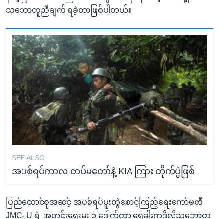
သဘောတူညီချက် ရခဲ့တာဖြစ်ပါတယ်။
SEE ALSO:
အပစ်ရပ်ကာလ တပ်မတော်နဲ့ KIA ကြား တိုက်ပွဲဖြစ်
ပြည်ထောင်စုအဆင့် အပစ်ရပ်ပူးတွဲစောင့်ကြည့်ရေးကော်မတီ
JMC- U ရဲ့ အတွင်းရေးမှူး ၁ ဒေါက်တာ ရွှေခါးကဒီလိုသဘောတူ