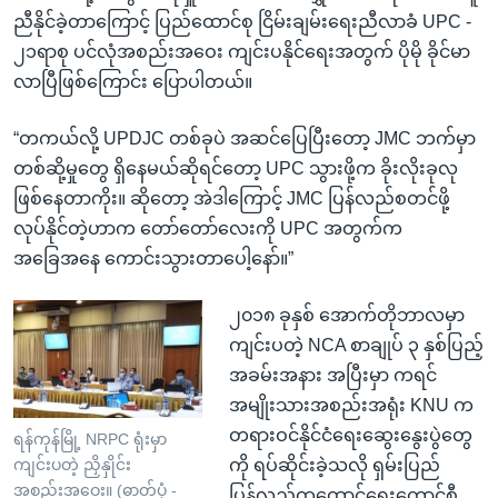
ညီနိုင်ခဲ့တာကြောင့် ပြည်ထောင်စု ငြိမ်းချမ်းရေးညီလာခံ UPC -
၂၁ရာစု ပင်လုံအစည်းအဝေး ကျင်းပနိုင်ရေးအတွက် ပိုမို ခိုင်မာ
လာပြီဖြစ်ကြောင်း ပြောပါတယ်။
“တကယ်လို့ UPDJC တစ်ခုပဲ အဆင်ပြေပြီးတော့ JMC ဘက်မှာ
တစ်ဆို့မှုတွေ ရှိနေမယ်ဆိုရင်တော့ UPC သွားဖို့က ခိုးလိုးခုလု
ဖြစ်နေတာကိုး။ ဆိုတော့ အဲဒါကြောင့် JMC ပြန်လည်စတင်ဖို့
လုပ်နိုင်တဲ့ဟာက တော်တော်လေးကို UPC အတွက်က
အခြေအနေ ကောင်းသွားတာပေါ့နော်။”
၂၀၁၈ ခုနှစ် အောက်တိုဘာလမှာ
ကျင်းပတဲ့ NCA စာချုပ် ၃ နှစ်ပြည့်
အခမ်းအနား အပြီးမှာ ကရင်
အမျိုးသားအစည်းအရုံး KNU က
တရားဝင်နိုင်ငံရေးဆွေးနွေးပွဲတွေ
ရန်ကုန်မြို့ NRPC ရုံးမှာ
ကို ရပ်ဆိုင်းခဲ့သလို ရှမ်းပြည်
ကျင်းပတဲ့ ညှိနှိုင်း
အစည်းအဝေး။ (ဓာတ်ပုံ -
ပြန်လည်ထူထောင်ရေးကောင်စီ