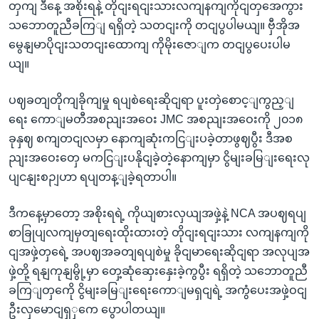
တှကျ ဒီနေ့ အစိုးရနဲ့ တိုငျးရငျးသားလကျနကျကိုငျတှအေကွား
သဘောတူညီခကြျ ရရှိတဲ့ သတငျးကို တငျပွပါမယျ။ ဗှီအိုအ
မွေနျမာပိုငျးသတငျးထောကျ ကိုမိုးဇောျက တငျပွပေးပါမ
ယျ။
ပဈခတျတိုကျခိုကျမှု ရပျစဲရေးဆိုငျရာ ပူးတှဲစောင့ျကွည့ျ
ရေး ကောျမတီအစညျးအဝေး JMC အစညျးအဝေးကို ၂၀၁၈
ခုနှဈ စကျတငျလမှာ နောကျဆုံးကငြျးပခဲ့တာဖွဈပွီး ဒီအစ
ညျးအဝေးတှေ မကငြျးပနိုငျခဲ့တဲ့နောကျမှာ ငွိမျးခမြျးရေးလု
ပျငနျးစဉျဟာ ရပျတန့ျခဲ့ရတာပါ။
ဒီကနေ့မှာတော့ အစိုးရရဲ့ ကိုယျစားလှယျအဖှဲ့နဲ့ NCA အပဈရပျ
စာခြုပျလကျမှတျရေးထိုးထားတဲ့ တိုငျးရငျးသား လကျနကျကို
ငျအဖှဲ့တှရေဲ့ အပဈအခတျရပျစဲမှု ခိုငျမာရေးဆိုငျရာ အလုပျအ
ဖှဲ့တို့ ရနျကုနျမွို့မှာ တှေ့ဆုံဆှေးနှေးခဲ့ကွပွီး ရရှိတဲ့ သဘောတူညီ
ခကြျတှကေို ငွိမျးခမြျးရေးကောျမရှငျရဲ့ အကွံပေးအဖှဲ့ဝငျ
ဦးလှမောငျရှှကေ ပွောပါတယျ။