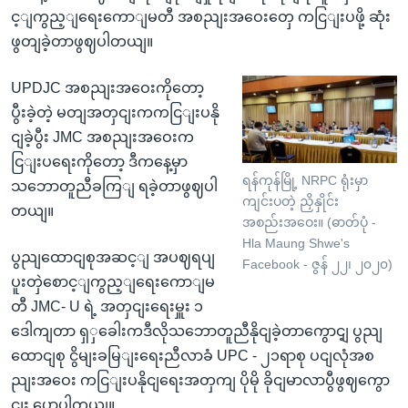
င့ျကွည့ျရေးကောျမတီ အစညျးအဝေးတှေ ကငြျးပဖို့ ဆုံး
ဖွတျခဲ့တာဖွဈပါတယျ။
UPDJC အစညျးအဝေးကိုတော့
ပွီးခဲ့တဲ့ မတျအတှငျးကကငြျးပနို
ငျခဲ့ပွီး JMC အစညျးအဝေးက
ငြျးပရေးကိုတော့ ဒီကနေ့မှာ
ရန်ကုန်မြို့ NRPC ရုံးမှာ
သဘောတူညီခကြျ ရခဲ့တာဖွဈပါ
ကျင်းပတဲ့ ညှိနှိုင်း
တယျ။
အစည်းအဝေး။ (ဓာတ်ပုံ -
Hla Maung Shwe's
ပွညျထောငျစုအဆင့ျ အပဈရပျ
Facebook - ဇွန် ၂၂၊ ၂၀၂၀)
ပူးတှဲစောင့ျကွည့ျရေးကောျမ
တီ JMC- U ရဲ့ အတှငျးရေးမှူး ၁
ဒေါကျတာ ရှှခေါးကဒီလိုသဘောတူညီနိုငျခဲ့တာကွောင့ျ ပွညျ
ထောငျစု ငွိမျးခမြျးရေးညီလာခံ UPC - ၂၁ရာစု ပငျလုံအစ
ညျးအဝေး ကငြျးပနိုငျရေးအတှကျ ပိုမို ခိုငျမာလာပွီဖွဈကွော
ငျး ပွောပါတယျ။