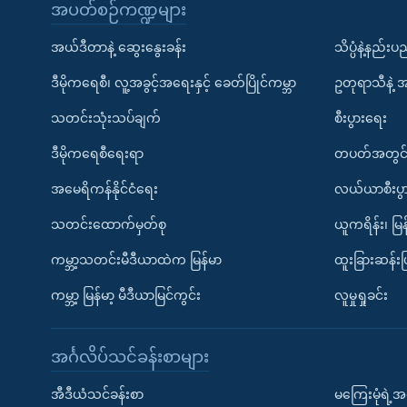
အပတ်စဉ်ကဏ္ဍများ
အယ်ဒီတာနဲ့ ဆွေးနွေးခန်း
သိပ္ပံနဲ့နည်း
ဒီမိုကရေစီ၊ လူ့အခွင့်အရေးနှင့် ခေတ်ပြိုင်ကမ္ဘာ
ဥတုရာသီနဲ့ 
သတင်းသုံးသပ်ချက်
စီးပွားရေး
ဒီမိုကရေစီရေးရာ
တပတ်အတွင်
အမေရိကန်နိုင်ငံရေး
လယ်ယာစီးပွ
သတင်းထောက်မှတ်စု
ယူကရိန်း၊ မြန
ကမ္ဘာ့သတင်းမီဒီယာထဲက မြန်မာ
ထူးခြားဆန်း
ကမ္ဘာ့ မြန်မာ့ မီဒီယာမြင်ကွင်း
လူမှုရှုခင်း
အင်္ဂလိပ်သင်ခန်းစာများ
အီဒီယံသင်ခန်းစာ
မကြေးမုံရဲ့အင