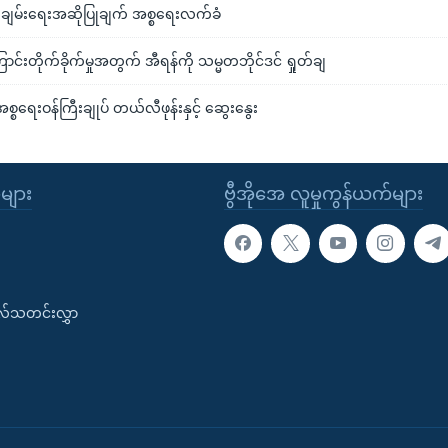
မ်းချမ်းရေးအဆိုပြုချက် အစ္စရေးလက်ခံ
င်းတိုက်ခိုက်မှုအတွက် အီရန်ကို သမ္မတဘိုင်ဒင် ရှုတ်ချ
အစ္စရေးဝန်ကြီးချုပ် တယ်လီဖုန်းနှင့် ဆွေးနွေး
ုများ
ဗွီအိုအေ လူမှုကွန်ယက်များ
းလ်သတင်းလွှာ