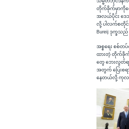
သမ္မတဘိုင်ဒန်က
တိုက်ခိုက်မှာကိ
အလယ်ပိုင်း ဒေသ
လို့ ပါလက်စတို
Bureij ဒုက္ခသည်
အစ္စရေး စစ်တပ်က
ထားတဲ့ တိုက်ခိ
တွေ ဘေးလွတ်ရာရ
အတွက် ပြေးစရာ 
နေတယ်လို့ ကု