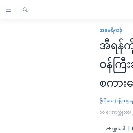
သုံး
ရ
ရှာဖွေ
လွယ်ကူ
မူလစာမျက်နှာ
အမေရိကန်
ရ
စေ
မြန်မာ
လာ
အီရန်ကိ
သည့်
ဒ်
ကမ္ဘာ့သတင်းများ
Link
ဗွီဒီယို
နိုင်ငံတကာ
ဝန်ကြီ
များ
သတင်းလွတ်လပ်ခွင့်
အမေရိကန်
ပင်မ
စကားပ
ရပ်ဝန်းတခု လမ်းတခု အလွန်
တရုတ်
အကြောင်းအရာ
အင်္ဂလိပ်စာလေ့လာမယ်
အစ္စရေး-ပါလက်စတိုင်း
သို့
ဗွီအိုအေ (မြန်မာဌာ
အပတ်စဉ်ကဏ္ဍများ
အမေရိကန်သုံးအီဒီယံ
ကျော်
ကြည့်
ရေဒီယိုနှင့်ရုပ်သံ အချက်အလက်များ
၁၀ ေအာက္တိုဘာ၊
မကြေးမုံရဲ့ အင်္ဂလိပ်စာ
ရေဒီယို
ရန်
ရေဒီယို/တီဗွီအစီအစဉ်
ရုပ်ရှင်ထဲက အင်္ဂလိပ်စာ
တီဗွီ
ပင်မ
မျှဝေပါ