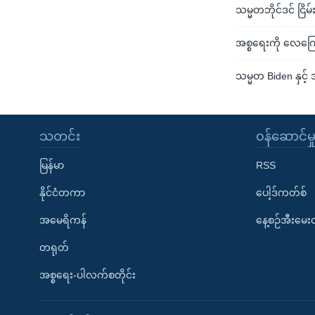
သမ္မတဘိုင်ဒင် ငြိ
အစ္စရေးကို လေကြော
သမ္မတ Biden နှင့် 
သတင်း
၀န်ဆောင်မှ
မြန်မာ
RSS
နိုင်ငံတကာ
ပေါ့ဒ်ကတ်စ်
အမေရိကန်
နေ့စဉ်အီးမေ
တရုတ်
အစ္စရေး-ပါလက်စတိုင်း