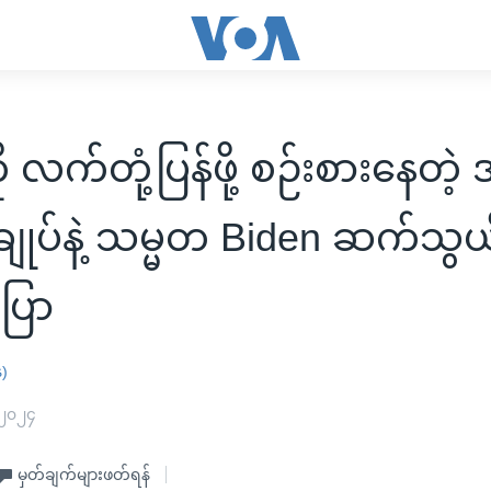
ု လက်တုံ့ပြန်ဖို့ စဉ်းစားနေတဲ့ 
းချုပ်နဲ့ သမ္မတ Biden ဆက်သွယ
ြော
န)
 ၂၀၂၄
မှတ်ချက်များဖတ်ရန်