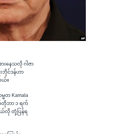
်းစားနေသလို ဂါဇာ
းဘိုင်ဒန်ဟာ
တယ်။
ုသမ္မတ Kamala
်တိုဘာ ၁ ရက်
လို တုံ့ပြန်ရ