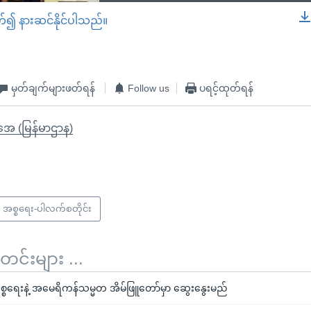
တ်၍ နားဆင်နိုင်ပါသည်။
EMBED
မှတ်ချက်များဖတ်ရန်
Follow us
ပရင့်ထုတ်ရန်
ိုအေ (မြန်မာဌာန)
အစ္စရေး-ပါလက်စတိုင်း
်းများ ...
စ္စရေးနဲ့ အမေရိကန်သမ္မတ အိမ်ဖြူတော်မှာ ဆွေးနွေးမည်