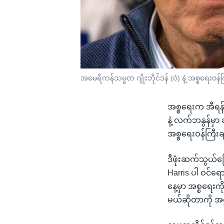
အမေရိကန်သမ္မတ ဂျိုးဘိုင်ဒန် (ဝဲ) နဲ့ အစ္စရေးဝ
အစ္စရေးက အီရန်ရ
နဲ့ လက်ဘနွန်မှာ
အစ္စရေးဝန်ကြီး
ဒီဖုံးဆက်သွယ်ပ
Harris ပါ ဝင်
နေ့မှာ အစ္စရေးက
မယ်ဆိုတာကို အစ