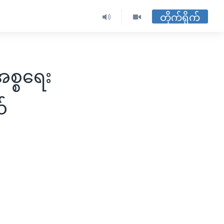
တိုက်ရိုက်
အစ္စရေး
်