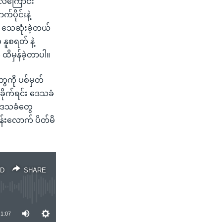
လေကြောင်း
ပိုင်းနဲ့
 သေဆုံးခဲ့တယ်
ူစရတ် နဲ့
ထိမှန်ခဲ့တာပါ။
ေကို ပစ်မှတ်
ခိုက်ရင်း ဒေသခံ
 ဒေသခံတွေ
န်းလောက် ပိတ်မိ
D
SHARE
1:07