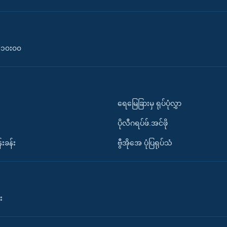
၀-၁၀း၀၀
ရေမြေခြားမှ ရုပ်ပုံလွှာ
ပိုလီဂရပ်ဖ်.အင်ဖို
်းခန်း
ဗွီအိုအေ ပုံပြရုပ်သံ
း