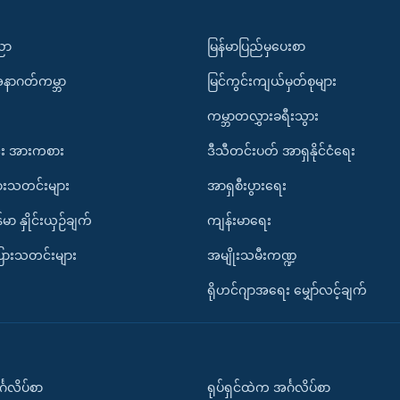
ပညာ
မြန်မာပြည်မှပေးစာ
အနာဂတ်ကမ္ဘာ
မြင်ကွင်းကျယ်မှတ်စုများ
ကမ္ဘာတလွှားခရီးသွား
း အားကစား
ဒီသီတင်းပတ် အာရှနိုင်ငံရေး
ားသတင်းများ
အာရှစီးပွားရေး
်မာ နှိုင်းယှဉ်ချက်
ကျန်းမာရေး
ပြားသတင်းများ
အမျိုးသမီးကဏ္ဍ
ရိုဟင်ဂျာအရေး မျှော်လင့်ချက်
်္ဂလိပ်စာ
ရုပ်ရှင်ထဲက အင်္ဂလိပ်စာ