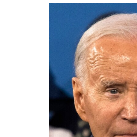
သုတပဒေသာ အင်္ဂလိပ်စာ
အ
ညွန်း
စာမျက်နှာ
သို့
ကျော်
ကြည့်
ရန်
ရှာဖွေ
ရန်
နေရာ
သို့
ကျော်
ရန်