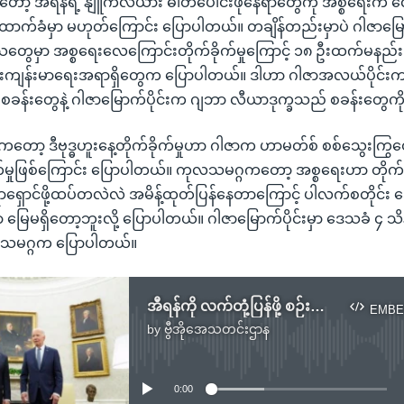
တော့ အီရန်ရဲ့ နျူကလီယား ဓါတ်ပေါင်းဖိုနေရာတွေကို အစ္စရေးက 
ုထောက်ခံမှာ မဟုတ်ကြောင်း ပြောပါတယ်။ တချိန်တည်းမှာပဲ ဂါဇာမြောက်
တွေမှာ အစ္စရေးလေကြောင်းတိုက်ခိုက်မှုကြောင့် ၁၈ ဦးထက်မနည်း
င်းကျန်းမာရေးအရာရှိတွေက ပြောပါတယ်။ ဒါဟာ ဂါဇာအလယ်ပိုင်းက န
 စခန်းတွေနဲ့ ဂါဇာမြောက်ပိုင်းက ဂျဘာ လီယာဒုက္ခသည် စခန်းတွေကို 
တော့ ဒီဗုဒ္ဓဟူးနေ့တိုက်ခိုက်မှုဟာ ဂါဇာက ဟာမတ်စ် စစ်သွေးကြွတွ
ုက်မှုဖြစ်ကြောင်း ပြောပါတယ်။ ကုလသမဂ္ဂကတော့ အစ္စရေးဟာ တိုက်
ှောင်ဖို့ထပ်တလဲလဲ အမိန့်ထုတ်ပြန်နေတာကြောင့် ပါလက်စတိုင်း
မြေမရှိတော့ဘူးလို့ ပြောပါတယ်။ ဂါဇာမြောက်ပိုင်းမှာ ဒေသခံ ၄ သိ
လသမဂ္ဂက ပြောပါတယ်။
အီရန်ကို လက်တုံ့ပြန်ဖို့ စဉ်းစားနေတဲ့ အစ္စရေးဝန်ကြီးချုပ်နဲ့ သမ္မတ Biden ဆက်သွယ်စကားပြော
EMBE
by
ဗွီအိုအေသတင်းဌာန
No media source currently available
0:00