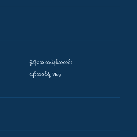
ဗွီအိုအေ တမိနစ်သတင်း
နော်သဇင်ရဲ့ Vlog