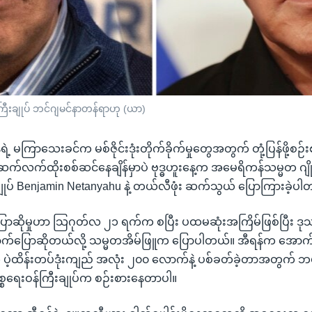
န်ကြီးချုပ် ဘင်ဂျမင်နာတန်ရာဟု (ယာ)
ဲ့ မကြာသေးခင်က မစ်ဇိုင်းဒုံးတိုက်ခိုက်မှုတွေအတွက် တုံ့ပြန်ဖို့စဉ
 ဆက်လက်ထိုးစစ်ဆင်နေချိန်မှာပဲ ဗုဒ္ဓဟူးနေ့က အမေရိကန်သမ္မတ ဂျို
ချုပ် Benjamin Netanyahu နဲ့ တယ်လီဖုံး ဆက်သွယ် ပြောကြားခဲ့ပါ
ြောဆိုမှုဟာ သြဂုတ်လ ၂၁ ရက်က စပြီး ပထမဆုံးအကြိမ်ဖြစ်ပြီး ဒ
ရောက်ပြောဆိုတယ်လို့ သမ္မတအိမ်ဖြူက ပြောပါတယ်။ အီရန်က အောက
ို ပဲ့ထိန်းတပ်ဒုံးကျည် အလုံး ၂၀၀ လောက်နဲ့ ပစ်ခတ်ခဲ့တာအတွက် ဘယ်
္စရေးဝန်ကြီးချုပ်က စဉ်းစားနေတာပါ။