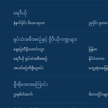
ရေဒီယို
နံနက်ပိုင်း ၆း၀၀-ရး၀၀
ညပိုင်း ၉း၀
ရုပ်သံအစီအစဉ်နှင့် ဗွီဒီယိုကဏ္ဍများ
နေ့စဉ်တီဗွီသတင်းလွှာ
မြန်မာ
ရေဒီယို ရုပ်သံအစီအစဉ်
နိုင်ငံတကာ
အပတ်စဉ်တီဗွီမဂ္ဂဇင်း
တွေ့ဆုံမေးမြန
ဗွီအိုအေအကြောင်း
ဌာနမိတ်ဆက်
မီတာလှိုင်းမျာ