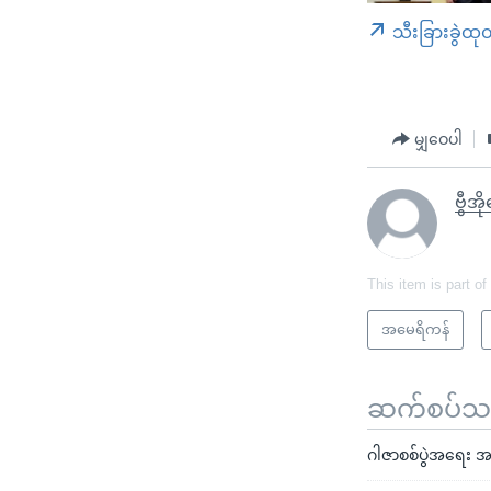
သီးခြားခွဲထု
မျှဝေပါ
ဗွီအ
This item is part of
အမေရိကန်
ဆက်စပ်သတင
ဂါဇာစစ်ပွဲအရေး အ