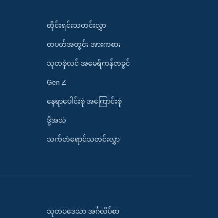
တိုင်းရင်းသတင်းလွှာ
တပတ်အတွင်း အားကစား
သုတစုံလင် အမေရိကန်တခွင်
Gen Z
နေရာပေါင်းစုံ အကြောင်းစုံ
ဒို့အသံ
သက်တံရောင်သတင်းလွှာ
သုတပဒေသာ အင်္ဂလိပ်စာ