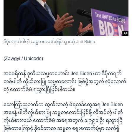
အ
သုတပဒေသာ အင်္ဂလိပ်စာ
ညွန်း
Learning English
စာမျက်နှာ
သို့
ဗွီအိုအေ လူမှုကွန်ယက်များ
ကျော်
ကြည့်
ဒီမိုကရက်ပါတီ သမ္မတလောင်းဖြစ်သွားတဲ့ Joe Biden.
ရန်
ဘာသာစကားများ
ရှာဖွေ
(Zawgyi / Unicode)
ရန်
နေရာ
အမေရိကန် ဒုတိယသမ္မတဟောင်း Joe Biden ဟာ ဒီမိုကရက်
သို့
တစ်ပါတီ ကိုယ်စားပြု သမ္မတလောင်း ဖြစ်ဖို့အတွက် လုံလောက်
ကျော်
တဲ့ ထောက်ခံမဲ ရသွားပြီဖြစ်ပါတယ်။
ရန်
သောကြာညဘက်က ထွက်လာတဲ့ မဲရလဒ်တွေအရ Joe Biden
အနေနဲ့ ပါတီကိုယ်စားပြု သမ္မတလောင်းဖြစ်ဖို့ လိုအပ်တဲ့ ပါတီ
ကိုယ်စားလှယ် ထောက်ခံမဲ အရေအတွက် ၁,၉၉၁ ဦး ရသွားပြီ
ဖြစ်တာကြောင့် နိုဝင်ဘာလ သမ္မတ ရွေးကောက်ပွဲမှာ လက်ရှိ