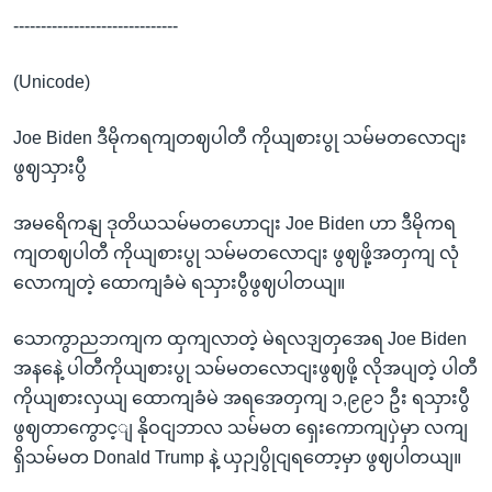
------------------------------
(Unicode)
Joe Biden ဒီမိုကရကျတဈပါတီ ကိုယျစားပွု သမ်မတလောငျး
ဖွဈသှားပွီ
အမရေိကနျ ဒုတိယသမ်မတဟောငျး Joe Biden ဟာ ဒီမိုကရ
ကျတဈပါတီ ကိုယျစားပွု သမ်မတလောငျး ဖွဈဖို့အတှကျ လုံ
လောကျတဲ့ ထောကျခံမဲ ရသှားပွီဖွဈပါတယျ။
သောကွာညဘကျက ထှကျလာတဲ့ မဲရလဒျတှအေရ Joe Biden
အနနေဲ့ ပါတီကိုယျစားပွု သမ်မတလောငျးဖွဈဖို့ လိုအပျတဲ့ ပါတီ
ကိုယျစားလှယျ ထောကျခံမဲ အရအေတှကျ ၁,၉၉၁ ဦး ရသှားပွီ
ဖွဈတာကွောင့ျ နိုဝငျဘာလ သမ်မတ ရှေးကောကျပှဲမှာ လကျ
ရှိသမ်မတ Donald Trump နဲ့ ယှဉျပွိုငျရတော့မှာ ဖွဈပါတယျ။