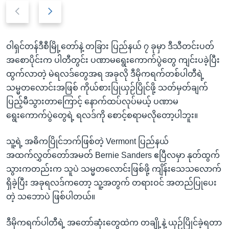
P
N
r
e
e
x
ဝါရှင်တန်ဒီစီမြို့တော်နဲ့ တခြား ပြည်နယ် ၇ ခုမှာ ဒီသီတင်းပတ်
v
t
အစောပိုင်းက ပါတီတွင်း ပဏာမရွေးကောက်ပွဲတွေ ကျင်းပခဲ့ပြီး
i
s
ထွက်လာတဲ့ မဲရလဒ်တွေအရ အခုလို ဒီမိုကရက်တစ်ပါတီရဲ့
o
l
သမ္မတလောင်းအဖြစ် ကိုယ်စားပြုယှဉ်ပြိုင်ဖို့ သတ်မှတ်ချက်
u
i
ပြည့်မီသွားတာကြောင့် နောက်ထပ်လုပ်မယ့် ပဏာမ
s
d
ရွေးကောက်ပွဲတွေရဲ့ ရလဒ်ကို စောင့်စရာမလိုတော့ပါဘူး။
s
e
l
သူ့ရဲ့ အဓိကပြိုင်ဘက်ဖြစ်တဲ့ Vermont ပြည်နယ်
i
အထက်လွှတ်တော်အမတ် Bernie Sanders ဧပြီလမှာ နုတ်ထွက်
d
သွားကတည်းက သူပဲ သမ္မတလောင်းဖြစ်ဖို့ ကျိန်းသေသလောက်
e
ရှိခဲ့ပြီး အခုရလဒ်ကတော့ သူ့အတွက် တရားဝင် အတည်ပြုပေး
တဲ့ သဘောပဲ ဖြစ်ပါတယ်။
ဒီမိုကရက်ပါတီရဲ့ အတော်ဆုံးတွေထဲက တချို့နဲ့ ယှဉ်ပြိုင်ခဲ့ရတာ