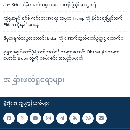
Joe Biden ဒီမိုကရက်သမ္မတလောင်းဖြစ်ဖို့ ခိုင်မာသွားပြီ
ကိုရိုနာဗိုင်းရပ်စ် ကပ်ဘေးအရေး သမ္မတ Trump ကို နိုင်ငံရေးပြိုင်ဘက်
Biden ထိုးနှက်ဝေဖန်
ဒီမိုကရက်သမ္မတလောင်း Biden ကို အောက်လွှတ်တော်ဥက္ကဋ္ဌ ထောက်ခံ
ရုရှားအရှုပ်တော်ပုံနဲ့သတ်သက်လို့ သမ္မတဟောင်း Obama နဲ့ ဒုသမ္မတ
ဟောင်း Biden တို့ကို စုံစမ်း စစ်ဆေးမည်မဟုတ်
အခြားဖတ်ရှုစရာများ
ဗွီအိုအေ လူမှုကွန်ယက်များ