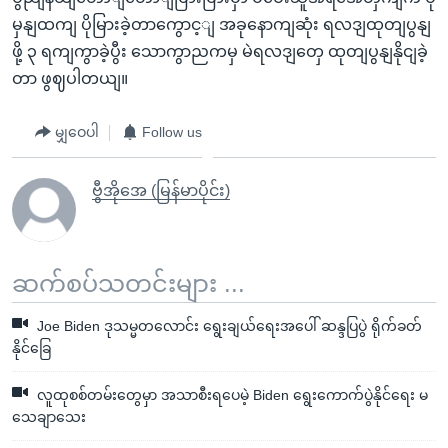
မှနျထကျ ပိုမြားခဲ့တာကွောင့ျ အခုနောကျဆုံး ရလဒျထုတျပွနျ
ဖို့ ၃ ရကျကွာခဲ့ပွီး သောကွာညကမှ မဲရလဒျတှေ ထုတျပွနျနိုငျခဲ့
တာ ဖွဈပါတယျ။
မျှဝေပါ
Follow us
ဗွီအိုအေ (မြန်မာပိုင်း)
ဆက်စပ်သတင်းများ ...
Joe Biden ဒုသမ္မတလောင်း ရွေးချယ်ရေးအပေါ် ဆန္ဒပြပွဲ ရိုက်ခတ်
နိုင်ခြေ
လူထုစစ်တမ်းတွေမှာ အသာစီးရပေမဲ့ Biden ရွေးကောက်ပွဲနိုင်ရေး မ
သေချာသေး