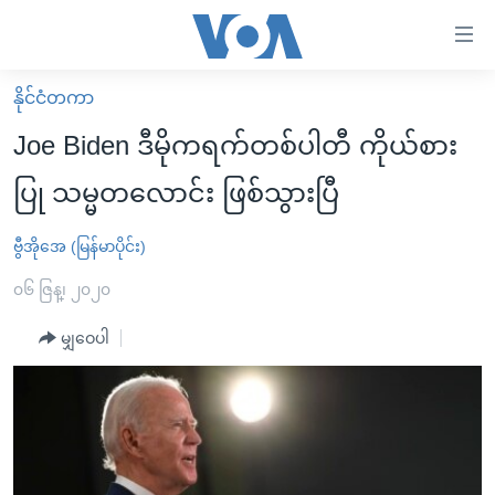
သုံး
ရ
လွယ်ကူ
နိုင်ငံတကာ
မူလစာမျက်နှာ
စေ
Joe Biden ဒီမိုကရက်တစ်ပါတီ ကိုယ်စား
မြန်မာ
သည့်
ပြု သမ္မတလောင်း ဖြစ်သွားပြီ
ကမ္ဘာ့သတင်းများ
Link
ဗွီဒီယို
နိုင်ငံတကာ
ဗွီအိုအေ (မြန်မာပိုင်း)
များ
သတင်းလွတ်လပ်ခွင့်
အမေရိကန်
၀၆ ဇြန္၊ ၂၀၂၀
ပင်မ
ရပ်ဝန်းတခု လမ်းတခု အလွန်
တရုတ်
အကြောင်းအရာ
မျှဝေပါ
သို့
အင်္ဂလိပ်စာလေ့လာမယ်
အစ္စရေး-ပါလက်စတိုင်း
ကျော်
အပတ်စဉ်ကဏ္ဍများ
အမေရိကန်သုံးအီဒီယံ
ကြည့်
ရေဒီယိုနှင့်ရုပ်သံ အချက်အလက်များ
မကြေးမုံရဲ့ အင်္ဂလိပ်စာ
ရေဒီယို
ရန်
ပင်မ
ရေဒီယို/တီဗွီအစီအစဉ်
ရုပ်ရှင်ထဲက အင်္ဂလိပ်စာ
တီဗွီ