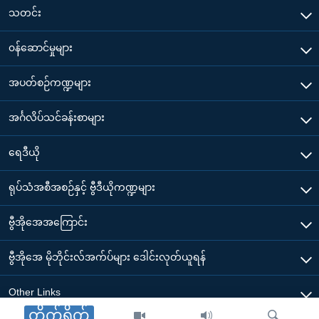
သတင်း
၀န်ဆောင်မှုများ
အပတ်စဉ်ကဏ္ဍများ
အင်္ဂလိပ်သင်ခန်းစာများ
ရေဒီယို
ရုပ်သံအစီအစဉ်နှင့် ဗွီဒီယိုကဏ္ဍများ
ဗွီအိုအေအကြောင်း
ဗွီအိုအေ မိုဘိုင်းလ်အက်ပ်များ ဒေါင်းလုတ်ယူရန်
Other Links
တိုက်ရိုက်