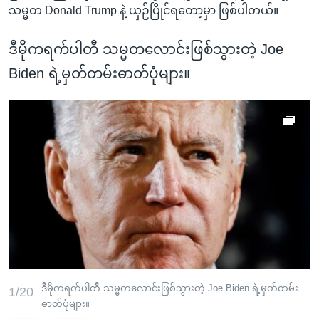
သမ္မတ Donald Trump နဲ့ ယှဉ်ပြိုင်ရတော့မှာ ဖြစ်ပါတယ်။
ဒီမိုကရက်ပါတီ သမ္မတလောင်းဖြစ်သွားတဲ့ Joe
Biden ရဲ့မှတ်တမ်းဓာတ်ပုံများ။
ဒီမိုကရက်ပါတီ သမ္မတလောင်းဖြစ်သွားတဲ့ Joe Biden ရဲ့မှတ်တမ်း
1/20
ဓာတ်ပုံများ။