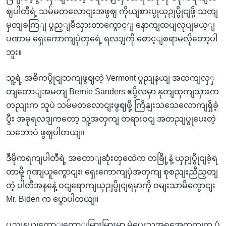
ဈပါတီရဲ့ သမ်မတလောငျးအဖွဈ ကိုယျစားပွုယှဉျပွိုငျဖို့ သတျ
မှတျခကြျ ပွည့ျမီသှားတာကွောင့ျ နောကျထပျလုပျမယ့ျ
ပဏာမ ရှေးကောကျပှဲတှရေဲ့ ရလဒျကို စောင့ျစရာမလိုတော့ပါ
ဘူး။
သူ့ရဲ့ အဓိကပွိုငျဘကျဖွဈတဲ့ Vermont ပွညျနယျ အထကျလှှ
တျတောျအမတျ Bernie Sanders ဧပွီလမှာ နုတျထှကျသှားက
တညျးက သူပဲ သမ်မတလောငျးဖွဈဖို့ ကြိနျးသသေလောကျရှိခဲ့
ပွီး အခုရလဒျကတော့ သူ့အတှကျ တရားဝငျ အတညျပွုပေးတဲ့
သဘောပဲ ဖွဈပါတယျ။
ဒီမိုကရကျပါတီရဲ့ အတောျဆုံးတှထေဲက တခြို့နဲ့ ယှဉျပွိုငျခဲ့ရ
တာမို့ ဂုဏျယူကွောငျး၊ ရှေးကောကျပှဲအတှကျ စုစညျးညီညှတျ
တဲ့ ပါတီအနနေဲ့ ဝငျရောကျယှဉျပွိုငျရမှာကို ဝမျးသာမိကွောငျး
Mr. Biden က ပွောပါတယျ။
ပွညျနယျတောျတောျမြားမြားမှာ မဲပေးသူအရအေတှကျက ပုံ