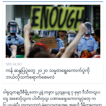
SEE ALSO:
ကန် ဆန္ဒပြပွဲတွေ ၂၀၂၀ သမ္မတရွေးကောက်ပွဲကို
ဘယ်လိုသက်ရောက်စေမလဲ
ဝါရှငျတနျဒီစီမွို့တောျနဲ့ တခွား ပွညျနယျ ၇ ခုမှာ ဒီသီတငျးပ
တျ အစောပိုငျးက ပါတီတှငျး ပဏာမရှေးကောကျပှဲတှေ က
ငြျးပခဲ့ပွီး ထှကျလာတဲ့ မဲရလဒျတှအေရ အခုလို ဒီမိုကရကျတ