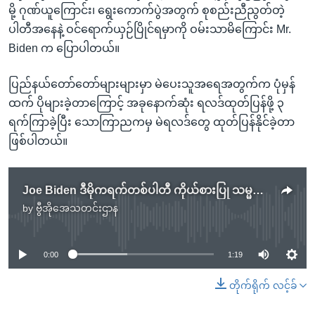
မို့ ဂုဏ်ယူကြောင်း၊ ရွေးကောက်ပွဲအတွက် စုစည်းညီညွတ်တဲ့
ပါတီအနေနဲ့ ဝင်ရောက်ယှဉ်ပြိုင်ရမှာကို ဝမ်းသာမိကြောင်း Mr.
Biden က ပြောပါတယ်။
ပြည်နယ်တော်တော်များများမှာ မဲပေးသူအရေအတွက်က ပုံမှန်
ထက် ပိုများခဲ့တာကြောင့် အခုနောက်ဆုံး ရလဒ်ထုတ်ပြန်ဖို့ ၃
ရက်ကြာခဲ့ပြီး သောကြာညကမှ မဲရလဒ်တွေ ထုတ်ပြန်နိုင်ခဲ့တာ
ဖြစ်ပါတယ်။
Joe Biden ဒီမိုကရက်တစ်ပါတီ ကိုယ်စားပြု သမ္မတလောင်း ဖြစ်သွားပြီ
by
ဗွီအိုအေသတင်းဌာန
No media source currently available
0:00
1:19
တိုက်ရိုက် လင့်ခ်