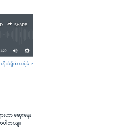
D
SHARE
1:29
တိုက်ရိုက် လင့်ခ်
SHARE
ုရှားဟာ ဆှေးနှေး
ပွောပါတယျ။