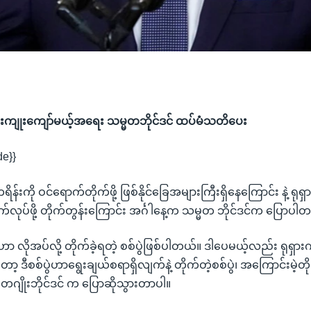
ရှားကျုးကျော်မယ့်အရေး သမ္မတဘိုင်ဒင် ထပ်မံသတိပေး
de}}
ရိန်းကို ဝင်ရောက်တိုက်ဖို့ ဖြစ်နိုင်ခြေအများကြီးရှိနေကြောင်း နဲ့ ရု
က်လုပ်ဖို့ တိုက်တွန်းကြောင်း အင်္ဂါနေ့က သမ္မတ ဘိုင်ဒင်က ပြောပါ
ာ လိုအပ်လို့ တိုက်ခဲ့ရတဲ့ စစ်ပွဲဖြစ်ပါတယ်။ ဒါပေမယ့်လည်း ရုရှား
ာ့ ဒီစစ်ပွဲဟာရွေးချယ်စရာရှိလျက်နဲ့ တိုက်တဲ့စစ်ပွဲ၊ အကြောင်းမဲ့တိုက
မတဂျိုးဘိုင်ဒင် က ပြောဆိုသွားတာပါ။