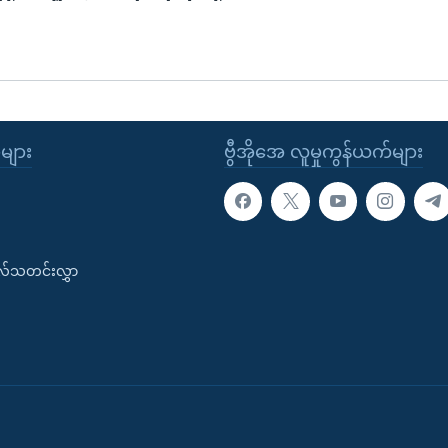
ုများ
ဗွီအိုအေ လူမှုကွန်ယက်များ
းလ်သတင်းလွှာ