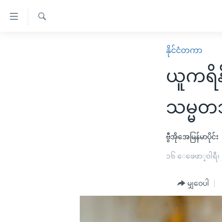
သုံး
ရ
ရှာဖွေ
လွယ်ကူ
မူလစာမျက်နှာ
နိုင်ငံတကာ
ရ
စေ
မြန်မာ
လာ
ယူကရိန
သည့်
ဒ်
ကမ္ဘာ့သတင်းများ
Link
ဗွီဒီယို
နိုင်ငံတကာ
သမ္မတဘ
များ
သတင်းလွတ်လပ်ခွင့်
အမေရိကန်
ပင်မ
ရပ်ဝန်းတခု လမ်းတခု အလွန်
တရုတ်
ဗွီအိုအေမြန်မာပိုင်း
အကြောင်းအရာ
အင်္ဂလိပ်စာလေ့လာမယ်
အစ္စရေး-ပါလက်စတိုင်း
၁၆ ေဖေဖာ္၀ါရီ၊
သို့
အပတ်စဉ်ကဏ္ဍများ
အမေရိကန်သုံးအီဒီယံ
ကျော်
မျှဝေပါ
ကြည့်
ရေဒီယိုနှင့်ရုပ်သံ အချက်အလက်များ
မကြေးမုံရဲ့ အင်္ဂလိပ်စာ
ရေဒီယို
ရန်
ရေဒီယို/တီဗွီအစီအစဉ်
ရုပ်ရှင်ထဲက အင်္ဂလိပ်စာ
တီဗွီ
ပင်မ