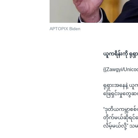
APTOPIX Biden
ယူကရိန်းကို ရု
{{Zawgyi/Unico
ရုရှားအနေနဲ့ ယူက
ဖြေရှင်းမှုတွေဆ
“ဒုတိယကမ္ဘာစစ်ဟ
တိုက်မယ်ဆိုရင်တေ
လိမ့်မယ်လို့” သ