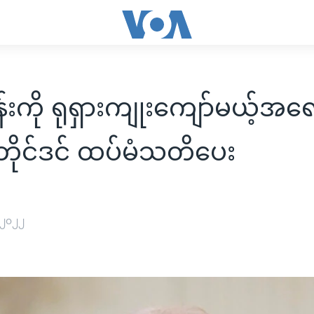
်းကို ရုရှားကျုးကျော်မယ့်အရ
ိုင်ဒင် ထပ်မံသတိပေး
 ၂၀၂၂