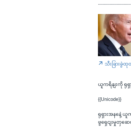
............................
သီးခြားခွဲထု
ယူကရိနျးကို ရ
{{Unicode}}
ရုရှားအနနေဲ့ ယူက
ဖွရှေငျးမှုတှဆ