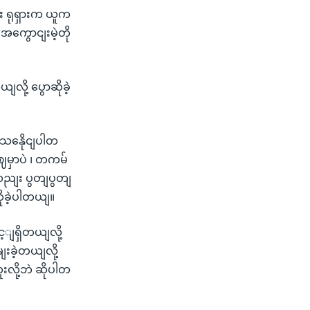
း ရုရှားက ယူက
အကွောငျးမဲ့တို
ို့ ပွောဆိုခဲ့
 သနေိုငျပါတ
မှာပဲ ၊ တကမ်
ေလညျး ပွတျပွတျ
ုခဲ့ပါတယျ။
ျရှိတယျလို့
ျးခဲ့တယျလို့
ို့ဘဲ ဆိုပါတ