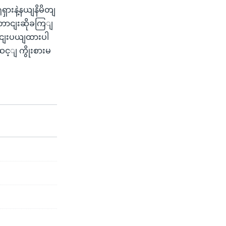
ှားနဲ့နယျနိမိတျ
တောငျးဆိုခကြျ
ွငျးပယျထားပါ
့ျ ကွိုးစားမ