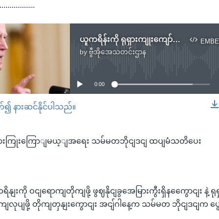
..................
ယူကရိန်းကို ရုရှားကျုးကျော်မယ့်အရေး သမ္မတဘိုင်ဒင် ထပ်မံသတိပေး
EMBE
by
ဗွီအိုအေသတင်းဌာန
No media source currently available
0:00
တ်၍ နားဆင်နိုင်ပါသည်။
EMBED
ုရှားကြုးကြောျမယ့ျအရေး သမ်မတဘိုငျဒငျ ထပျမံသတိပေး
ရိနျးကို ဝငျရောကျတိုကျဖို့ ဖွဈနိုငျခွအေမြားကွီးရှိနကွေောငျး နဲ့ ရ
ေကျလုပျဖို့ တိုကျတှနျးကွောငျး အငျ်ဂါနေ့က သမ်မတ ဘိုငျဒငျက 