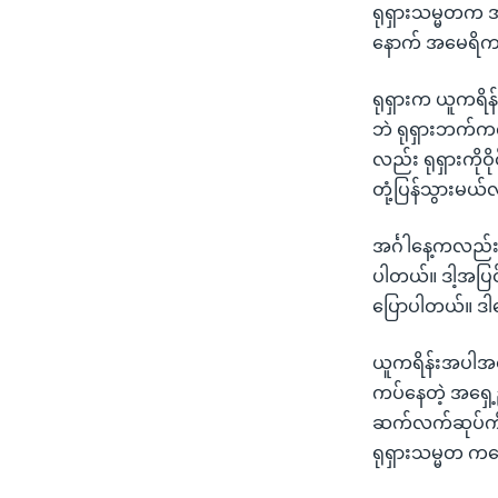
ရုရှားသမ္မတက အင
နောက် အမေရိကန
ရုရှားက ယူကရိန်
ဘဲ ရုရှားဘက်က
လည်း ရုရှားကို
တုံ့ပြန်သွားမယ
အင်္ဂါနေ့ကလည်း
ပါတယ်။ ဒါ့အပြင်
ပြောပါတယ်။ ဒါ
ယူကရိန်းအပါအဝင် 
ကပ်နေတဲ့ အရှေ့
ဆက်လက်ဆုပ်ကို
ရုရှားသမ္မတ ကတ