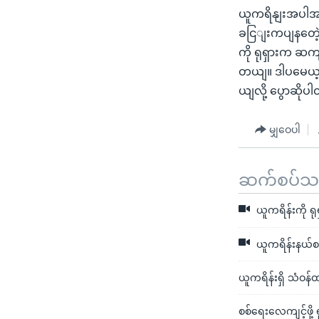
ယူကရိနျးအပါအဝငျ
ခငြျးကပျနတေဲ့
ကို ရုရှားက 
တယျ။ ဒါပမေယ့ျ
ယျလို့ ပွောဆို
မျှဝေပါ
ဆက်စပ်သတင
ယူကရိန်းကို ရု
ယူကရိန်းနယ်စပ
ယူကရိန်းရှိ သံဝန်ထ
စစ်ရေးလေကျင့်ဖို့ 