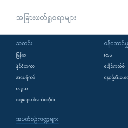
အခြားဖတ်ရှုစရာများ
သတင်း
၀န်ဆောင်မှ
မြန်မာ
RSS
နိုင်ငံတကာ
ပေါ့ဒ်ကတ်စ်
အမေရိကန်
နေ့စဉ်အီးမေ
တရုတ်
အစ္စရေး-ပါလက်စတိုင်း
အပတ်စဉ်ကဏ္ဍများ