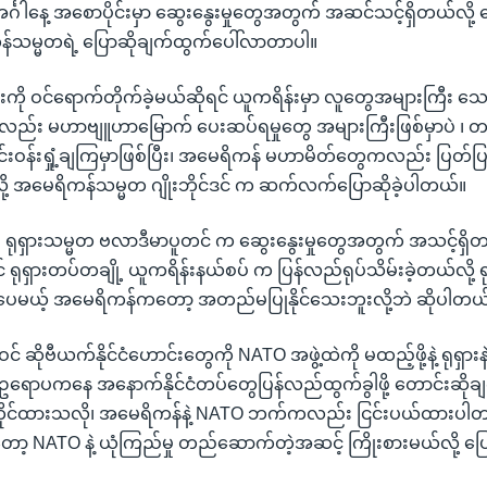
်္ဂါနေ့ အစောပိုင်းမှာ ဆွေးနွေးမှုတွေအတွက် အဆင်သင့်ရှိတယ်လို့ ပြေ
်သမ္မတရဲ့ ပြောဆိုချက်ထွက်ပေါ်လာတာပါ။
းကို ဝင်ရောက်တိုက်ခဲ့မယ်ဆိုရင် ယူကရိန်းမှာ လူတွေအများကြီး သေန
လည်း မဟာဗျူဟာမြောက် ပေးဆပ်ရမှုတွေ အများကြီးဖြစ်မှာပဲ ၊ တ
ဝိုင်းဝန်းရှုံ့ချကြမှာဖြစ်ပြီး၊ အမေရိကန် မဟာမိတ်တွေကလည်း ပြတ
်လို့ အမေရိကန်သမ္မတ ဂျိုးဘိုင်ဒင် က ဆက်လက်ပြောဆိုခဲ့ပါတယ်။
 ရုရှားသမ္မတ ဗလာဒီမာပူတင် က ဆွေးနွေးမှုတွေအတွက် အသင့်ရှိတယ်လ
 ရုရှားတပ်တချို့ ယူကရိန်းနယ်စပ် က ပြန်လည်ရုပ်သိမ်းခဲ့တယ်လို့
ပေမယ့် အမေရိကန်ကတော့ အတည်မပြုနိုင်သေးဘူးလို့ဘဲ ဆိုပါတယ
ဆိုဗီယက်နိုင်ငံဟောင်းတွေကို NATO အဖွဲ့ထဲကို မထည့်ဖို့နဲ့ ရုရှားနဲ
ဥရောပကနေ အနောက်နိုင်ငံတပ်တွေပြန်လည်ထွက်ခွါဖို့ တောင်းဆိုချက
င်ထားသလို၊ အမေရိကန်နဲ့ NATO ဘက်ကလည်း ငြင်းပယ်ထားပါတ
ော့ NATO နဲ့ ယုံကြည်မှု တည်ဆောက်တဲ့အဆင့် ကြိုးစားမယ်လို့ ပ