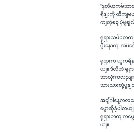
“ဒုတိယကမ်ဘာစဈ
ရိနျးကို တိုကျ
ကျတဲ့စဈပှဲဖွဈလ
ရုရှားသမ်မတက အ
ပွီးနောကျ အမ
ရုရှားက ယူကရိန
ယျ။ ဒီလိုဘဲ ရ
ဘာလုံးကလညျး ရု
သားသားတုံ့ပွန
အငျ်ဂါနေ့ကလညျ
ပွောဆိုခဲ့ပါတယ
ရုရှားဘကျကပွ
ယျ။