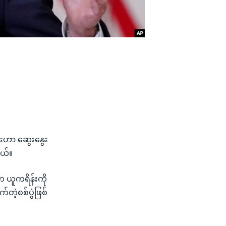
ရှားဟာ ဆွေးနွေး
တယ်။
က ယူကရိန်းကို
်တဲ့စစ်ပွဲဖြစ်