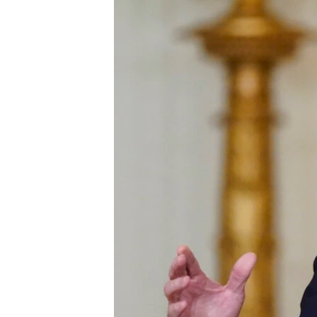
သုတပဒေသာ အင်္ဂလိပ်စာ
အ
ညွန်း
စာမျက်နှာ
သို့
ကျော်
ကြည့်
ရန်
ရှာဖွေ
ရန်
နေရာ
သို့
ကျော်
ရန်