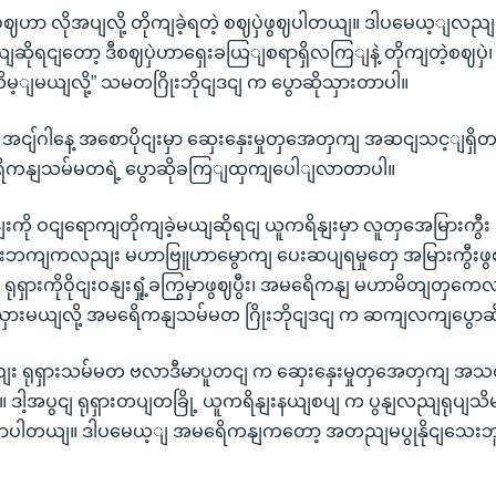
ဟာ လိုအပျလို့ တိုကျခဲ့ရတဲ့ စဈပှဲဖွဈပါတယျ။ ဒါပမေယ့ျလညျ
မယျဆိုရငျတော့ ဒီစဈပှဲဟာရှေးခယြျစရာရှိလကြျနဲ့ တိုကျတဲ့စဈပှဲ၊ 
ိမ့ျမယျလို့” သမတဂြိုးဘိုငျဒငျ က ပွောဆိုသှားတာပါ။
ငျ်ဂါနေ့ အစောပိုငျးမှာ ဆှေးနှေးမှုတှအေတှကျ အဆငျသင့ျရှိတယျလ
ရေိကနျသမ်မတရဲ့ ပွောဆိုခကြျထှကျပေါျလာတာပါ။
ျးကို ဝငျရောကျတိုကျခဲ့မယျဆိုရငျ ယူကရိနျးမှာ လူတှအေမြားကွီး
ုရှားဘကျကလညျး မဟာဗြူဟာမွောကျ ပေးဆပျရမှုတှေ အမြားကွီးဖွဈ
ရှားကိုဝိုငျးဝနျးရှုံ့ခကြွမှာဖွဈပွီး၊ အမရေိကနျ မဟာမိတျတှက
ျသှားမယျလို့ အမရေိကနျသမ်မတ ဂြိုးဘိုငျဒငျ က ဆကျလကျပွောဆိ
း ရုရှားသမ်မတ ဗလာဒီမာပူတငျ က ဆှေးနှေးမှုတှအေတှကျ အသင့
ျ။ ဒါ့အပွငျ ရုရှားတပျတခြို့ ယူကရိနျးနယျစပျ က ပွနျလညျရုပျသိမ
ောပါတယျ။ ဒါပမေယ့ျ အမရေိကနျကတော့ အတညျမပွုနိုငျသေးဘူးလ