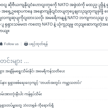
 ဆိုဗီယကျနိုငျငံဟောငျးတှကေို NATO အဖှဲ့ထဲကို မထည့ျဖို့နဲ့ ရုရ
 အရှေ့ဥရောပကနေ အနောကျနိုငျငံတပျတှပွေနျလညျထှကျခှါဖို့ 
ဆကျလကျဆုပျကိုငျထားသလို၊ အမရေိကနျနဲ့ NATO ဘကျကလညျး င
 ရုရှားသမ်မတ ကတော့ NATO နဲ့ ယုံကွညျမှု တညျဆောကျတဲ့အဆင
ပါတယျ။
Follow us
ပရင့်ထုတ်ရန်
်းများ ...
ရှား အချိန်မရွေးသိမ်းနိုင်၊ အမေရိကန်သတိပေး
်နား ရုရှားစစ်ရေးလေ့ကျင့် “တပတ်အတွင်း ကမ္ဘာ့သတင်း”
မ်းအားလုံးနီးပါး ကန်ရုပ်သိမ်း
ရုရှားတပ်မှူးတွေ ဘဲလာရုစ် ကိုရောက်ရှိ