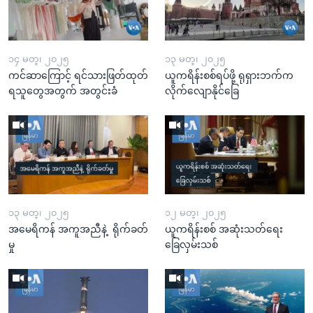
၁၄ မတ္၊ ၂၀၂၅
၁၃ မတ္၊ ၂၀၂၅
ကင်ဆာကြောင့် ရင်သားဖြတ်ထုတ်
ယူကရိန်းစစ်ရပ်ဖို့ ရုရှားဘက်က
ရသူတွေအတွက် အတွင်းခံ
လိုက်လျောနိုင်ခြေ
၁၃ မတ္၊ ၂၀၂၅
၁၂ မတ္၊ ၂၀၂၅
အမေရိကန် အကူအညီနဲ့ ရိုက်ခတ်
ယူကရိန်းစစ် အဆုံးသတ်ရေး
မှု
ခြေလှမ်းသစ်