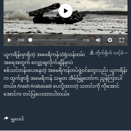
အ
သုတပဒေသာ အင်္ဂလိပ်စာ
ညွန်း
Learning English
No media source currently available
စာမျက်နှာ
သို့
ဗွီအိုအေ လူမှုကွန်ယက်များ
ကျော်
0:00
2:39
ကြည့်
ရန်
တိုက်ရိုက် လင့်ခ်
ဘာသာစကားများ
ယူကရိန်းမှာရှိတဲ့ အမေရိကန်သံရုံးဝန်ထမ်း
ရှာဖွေ
အရေအတွက် လျှော့ချလိုက်ချိန်မှာပဲ
ရန်
စစ်သင်တန်းပေးနေတဲ့ အမေရိကန်တပ်ဖွဲ့ဝင်တွေလည်း ယူကရိန်း
နေရာ
က ထွက်ခွာဖို့ အမေရိကန် သမ္မတ အိမ်ဖြူတော်က ညွန်ကြားပါ
သို့
တယ်။ Arash Arabasadi ပေးပို့ထားတဲ့ သတင်းကို ကိုအောင်
ကျော်
အောင်က တင်ပြပေးထားပါတယ်။
ရန်
မျှဝေပါ