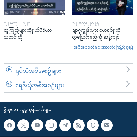
၁၂ မတ္၊ ၂၀၂၅
၁၂ မတ္၊ ၂၀၂၅
လူကြည့်များဆိုရှယ်မီဒီယာ
ချာဂိုကျွန်းများ မောရစ်ရှသို့
သတင်းတို
လွှဲပြောင်းမည်ကို ဆန့်ကျင်
အစီအစဉ်တွဲများအားလုံးကြည့်ရှုရန်
ရုပ်သံအစီအစဉ်များ
ရေဒီယိုအစီအစဉ်များ
ဗွီအိုအေ လူမှုကွန်ယက်များ