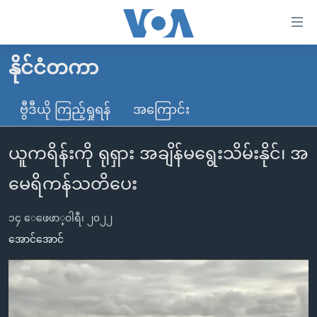
သုံး
ရ
လွယ်ကူ
နိုင်ငံတကာ
မူလစာမျက်နှာ
စေ
မြန်မာ
ဗွီဒီယို ကြည့်ရှုရန်
အကြောင်း
သည့်
ကမ္ဘာ့သတင်းများ
Link
ယူကရိန်းကို ရုရှား အချိန်မရွေးသိမ်းနိုင်၊ အ
ဗွီဒီယို
နိုင်ငံတကာ
များ
သတင်းလွတ်လပ်ခွင့်
အမေရိကန်
မေရိကန်သတိပေး
ပင်မ
ရပ်ဝန်းတခု လမ်းတခု အလွန်
တရုတ်
အကြောင်းအရာ
၁၄ ေဖေဖာ္၀ါရီ၊ ၂၀၂၂
သို့
အင်္ဂလိပ်စာလေ့လာမယ်
အစ္စရေး-ပါလက်စတိုင်း
အောင်အောင်
ကျော်
အပတ်စဉ်ကဏ္ဍများ
အမေရိကန်သုံးအီဒီယံ
ကြည့်
ရေဒီယိုနှင့်ရုပ်သံ အချက်အလက်များ
မကြေးမုံရဲ့ အင်္ဂလိပ်စာ
ရေဒီယို
ရန်
ပင်မ
ရေဒီယို/တီဗွီအစီအစဉ်
ရုပ်ရှင်ထဲက အင်္ဂလိပ်စာ
တီဗွီ