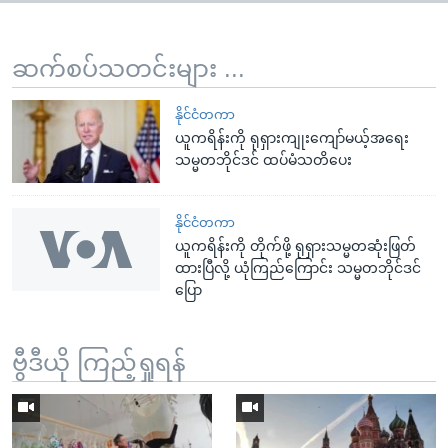
ဆက်စပ်သတင်းများ ...
နိုင်ငံတကာ
ယူကရိန်းကို ရုရှားကျုးကျော်မယ့်အရေး
သမ္မတဘိုင်ဒင် ထပ်မံသတိပေး
နိုင်ငံတကာ
ယူကရိန်းကို တိုက်ဖို့ ရုရှားသမ္မတဆုံးဖြတ်
ထားပြီလို့ ယုံကြည်ကြောင်း သမ္မတဘိုင်ဒင်
ပြော
ဗွီဒီယို ကြည့်ရှုရန်