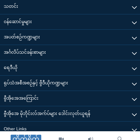
သတင်း
၀န်ဆောင်မှုများ
အပတ်စဉ်ကဏ္ဍများ
အင်္ဂလိပ်သင်ခန်းစာများ
ရေဒီယို
ရုပ်သံအစီအစဉ်နှင့် ဗွီဒီယိုကဏ္ဍများ
ဗွီအိုအေအကြောင်း
ဗွီအိုအေ မိုဘိုင်းလ်အက်ပ်များ ဒေါင်းလုတ်ယူရန်
Other Links
တိုက်ရိုက်