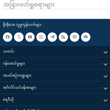
အခြားဖတ်ရှုစရာများ
ဗွီအိုအေ လူမှုကွန်ယက်များ
သတင်း
၀န်ဆောင်မှုများ
အပတ်စဉ်ကဏ္ဍများ
အင်္ဂလိပ်သင်ခန်းစာများ
ရေဒီယို