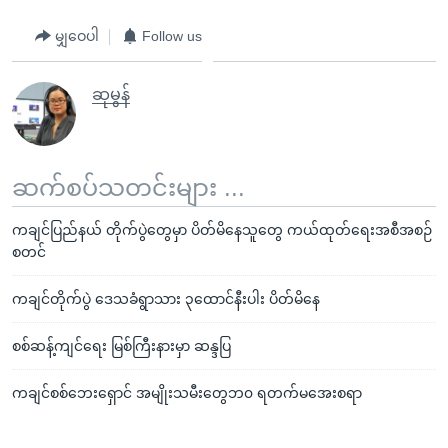
မျှဝေပါ
Follow us
ဆုမွန်
ဆက်စပ်သတင်းများ ...
ကချင်ပြည်နယ် တိုက်ပွဲတွေမှာ ပိတ်မိနေသူတွေ ကယ်ထုတ်ရေးအစီအစဉ်
စတင်
ကချင်တိုက်ပွဲ ဒေသခံရွာသား ၃ထောင်နီးပါး ပိတ်မိနေ
စစ်ဆန့်ကျင်ရေး မြစ်ကြီးနားမှာ ဆန္ဒပြ
ကချင်စစ်ဘေးရှောင် အမျိုးသမီးတွေဘ၀ ရတက်မအေးစရာ