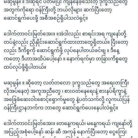
မဆုမွန်။ ။ ဒါဆိုရင် ပိတ်မိပြီး ကျန်နေခဲ့သေးတဲ့ ဒုက္ခသည်တွေ
အတွက်ကိုရော ဝန်ကြီးတို့ ဘယ်လိုများ ဆက်ပြီးတော့
ဆောင်ရွက်ပေးဖို့ အစီအစဉ်ရှိပါသလဲရှင့်။
ဒေါက်တာဝင်းမြတ်အေး။ ။အဲဒါလည်း စာရင်းအရ ကျနော်တို့
တပ်နဲ့လည်း ညှိနှိုင်းဆောင်ရွက်ထားတာတွေရှိတယ်။ ပြီးတော့
လည်း ဒီကိစ္စကို ဆောင်ရွက်ဖို့ လုပ်နေပါတယ်ခင်ဗျ ။ ဒီနေ့
ကတော့ ဒီဟာအထိပဲပေါ့နော် ။ နောက်ရက်မှာ တခြားကိစ္စတွေ
ထပ်လုပ်ဖို့ရှိပါတယ်။
မဆုမွန်။ ။ ဆိုတော့ လတ်တလော ဒုက္ခသည်တွေ အရေးတကြီး
လိုအပ်နေတဲ့ အကူအညီတွေ ၊ စားဝတ်နေရေးနဲ့ စားနပ်ရိက္ခာနဲ့
အခြေခံဆေးဝါးစောင့်ရှောက်မှုတွေ နဲ့ပတ်သက်လို့ လူကယ်ပြန်
ဝန်ကြီးဌာနဘက်က ဘာတွေ ဆောင်ရွက်ပေးနေပါလဲရှင့်။
ဒေါက်တာဝင်းမြတ်အေး။ ။တနေ့ကရယ်၊ မနေ့ကရယ် ကျနော်တို့
အပြည့်အစုံပေါ့နော် ဆန်၊ ဆီ အကုန် နောက်ပြီးတော့ ငွေကြေး