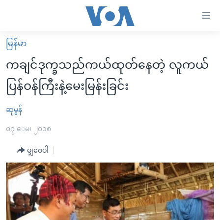
သုံး
ရ
လွယ်ကူ
မြန်မာ
မူလစာမျက်နှာ
စေ
ကချင်ဒုက္ခသည်ကယ်ထုတ်နေတဲ့ လူကယ်
မြန်မာ
သည့်
ပြန်ဝန်ကြီးနဲ့မေးမြန်းခြင်း
ကမ္ဘာ့သတင်းများ
Link
ဗွီဒီယို
နိုင်ငံတကာ
ဆုမွန်
များ
သတင်းလွတ်လပ်ခွင့်
အမေရိကန်
၀၇ ေမ၊ ၂၀၁၈
ပင်မ
ရပ်ဝန်းတခု လမ်းတခု အလွန်
တရုတ်
အကြောင်းအရာ
မျှဝေပါ
သို့
အင်္ဂလိပ်စာလေ့လာမယ်
အစ္စရေး-ပါလက်စတိုင်း
ကျော်
အပတ်စဉ်ကဏ္ဍများ
အမေရိကန်သုံးအီဒီယံ
ကြည့်
ရေဒီယိုနှင့်ရုပ်သံ အချက်အလက်များ
မကြေးမုံရဲ့ အင်္ဂလိပ်စာ
ရေဒီယို
ရန်
ပင်မ
ရေဒီယို/တီဗွီအစီအစဉ်
ရုပ်ရှင်ထဲက အင်္ဂလိပ်စာ
တီဗွီ