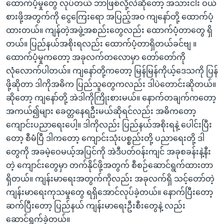
ထောက်ပံ့မှုတွေ လုပ်တယ် ဘာဖြစ်လို့လဲဆိုတော့ အသားငါး ဝယ်
စားဖို့အတွက်ကို ငွေကြေးရော အပြည့်အ၀ ကျနော်တို့ ထောက်ပံ့
ထားတယ်။ ကျန်တဲ့အဖွဲ့အစည်းတွေလည်း ထောက်ပံ့တာတွေ ရှိ
တယ်။ ပြည်နယ်အစိုးရလည်း ထောက်ပံ့တာရှိတယ်ခင်ဗျ ။
ထောက်ပံ့မှုကတော့ အခုလက်တလောမှာ တော်တော်ကို
လုံလောက်ပါတယ်။ ကျနော်တို့ကတော့ မြန်မြန်ကိုယ့်ဒေသကို ပြန်
ဖို့ဆိုတာ ဒါကိုအဓိက ပြည်သူတွေကလည်း ဒါပဲတောင်းဆိုတယ်။
ဆိုတော့ ကျနော်တို့ အဲဒါကိုကြိုးစားမယ်။ နောက်တချက်ကတော့
အကယ်၍များ ခေတ္တနေရဦးမယ်ဆိုရင်လည်း အဓိကတော့
ကျောင်းပညာရေးပေါ့။ ဒါကိုလည်း ပြည်နယ်အစိုးရနဲ့ ပေါင်းပြီး
တော့ စီမံပြီ ဒါကတော့ ကျောင်းသုံးပစ္စည်းတို့ ပညာရေးတို့ ဒါ
တွေကို အခမဲ့ဝေမယ့်အပြင်ကို အဲဒီပတ်ဝန်းကျင် အခုစခန်းနဲ့နီး
တဲ့ ကျောင်းတွေမှာ တက်နိုင်ဖို့အတွက် စီစဉ်ဆောင်ရွက်ထားတာ
ရှိတယ်။ ကျန်းမာရေးအတွက်ကိုလည်း အခုလက်ရှိ သင့်တော်တဲ့
ကျန်းမာရေးကုသမှုတွေ ရရှိအောင်လုပ်ခဲ့တယ်။ နောက်ပြီးတော့
ဆက်ပြီးတော့ ပြည်နယ် ကျန်းမာရေးဦးစီးတွေနဲ့ လည်း
ဆောင်ရွက်ခဲ့တယ်။