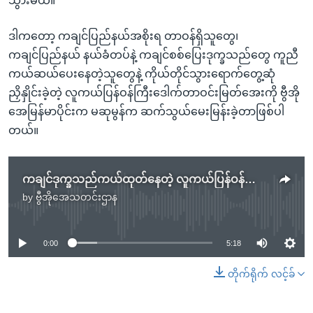
သွားမယ်။"
ဒါကတော့ ကချင်ပြည်နယ်အစိုးရ တာဝန်ရှိသူတွေ၊
ကချင်ပြည်နယ် နယ်ခံတပ်နဲ့ ကချင်စစ်ပြေးဒုက္ခသည်တွေ ကူညီ
ကယ်ဆယ်ပေးနေတဲ့သူတွေနဲ့ ကိုယ်တိုင်သွားရောက်တွေ့ဆုံ
ညှိနှိုင်းခဲ့တဲ့ လူကယ်ပြန်ဝန်ကြီးဒေါက်တာဝင်းမြတ်အေးကို ဗွီအို
အေမြန်မာပိုင်းက မဆုမွန်က ဆက်သွယ်မေးမြန်းခဲ့တာဖြစ်ပါ
တယ်။
ကချင်ဒုက္ခသည်ကယ်ထုတ်နေတဲ့ လူကယ်ပြန်ဝန်ကြီးနဲ့မေးမြန်းခြင်း
by
ဗွီအိုအေသတင်းဌာန
No media source currently available
0:00
5:18
တိုက်ရိုက် လင့်ခ်