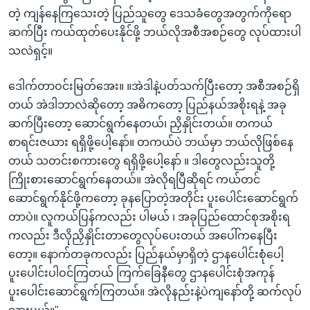
တဲ့ ကျန်နေကြသေးတဲ့ ပြည်သူတွေ ဒေသခံတွေအတွက်ကိုရော
ဆက်ပြီး ကယ်ထုတ်ပေးနိုင်ဖို့ ဘယ်လိုအစီအစဉ်တွေ လုပ်ထားပါ
သလဲရှင့်။
ဒေါက်တာဝင်းမြတ်အေး။ ။အဲဒါနဲ့ပတ်သက်ပြီးတော့ အစီအစဉ်ရှိ
တယ် အဲဒါဘာလဲဆိုတော့ အဓိကတော့ ပြည်နယ်အစိုးရနဲ့ အခု
ဆက်ပြီးတော့ ဆောင်ရွက်နေတယ်၊ ညှိနှိုင်းတယ်။ တကယ်
စာရင်းဇယား ရရှိဖို့ပေါ့နော်။ တကယ်ပဲ ဘယ်မှာ ဘယ်လိုဖြစ်နေ
တယ် သတင်းစကားတွေ ရရှိဖို့ပေါ့နော် ။ ဒါတွေလည်းသူတို့
ကြိုးစားဆောင်ရွက်နေတယ်။ အဲလိုရပြီဆိုရင် ကယ်တင်
ဆောင်ရွက်နိုင်ဖို့ကတော့ ခုနပြောတဲ့အတိုင်း ပူးပေါင်းဆောင်ရွက်
တာပဲ။ လူကယ်ပြန်ကလည်း ပါမယ် ၊ အခုပြည်ထောင်စုအစိုးရ
ကလည်း ဒီလိုညှိနှိုင်းတာတွေလုပ်ပေးတယ် အပေါ်ကနေပြီး
တော့။ နောက်တခုကလည်း ပြည်နယ်မှာရှိတဲ့ ဌာနပေါင်းစုံပေါ့
ပူးပေါင်းပါဝင်ကြတယ် ကြက်ခြေနီတွေ ဌာနပေါင်းစုံအကုန်
ပူးပေါင်းဆောင်ရွက်ကြတယ်။ အဲလိုနည်းနဲ့ပဲကျနော်တို့ ဆက်လုပ်