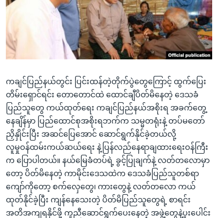
အ
သုတပဒေသာ အင်္ဂလိပ်စာ
ညွန်း
Learning English
စာမျက်နှာ
သို့
ဗွီအိုအေ လူမှုကွန်ယက်များ
ကျော်
ကြည့်
ကချင်ပြည်နယ်တွင်း ပြင်းထန်တဲ့တိုက်ပွဲတွေကြောင့် ထွက်ပြေး
ရန်
ဘာသာစကားများ
တိမ်းရှောင်ရင်း တောတောင်ထဲ ထောင်ချီပိတ်မိနေတဲ့ ဒေသခံ
ရှာဖွေ
ပြည်သူတွေ ကယ်ထုတ်ရေး ကချင်ပြည်နယ်အစိုးရ အခက်တွေ့
ရန်
နေချိန်မှာ ပြည်ထောင်စုအစိုးရဘက်က သမ္မတရုံးနဲ့ တပ်မတော်
နေရာ
ညှိနှိုင်းပြီး အဆင်ပြေအောင် ဆောင်ရွက်နိုင်ခဲ့တယ်လို့
သို့
လူမှုဝန်ထမ်းကယ်ဆယ်ရေး နဲ့ပြန်လည်နေရာချထားရေးဝန်ကြီး
ကျော်
က ပြောပါတယ်။ နယ်မြေခံတပ်ရဲ့ ခွင့်ပြုချက်နဲ့ လတ်တလောမှာ
ရန်
တော့ ပိတ်မိနေတဲ့ ကာမိုင်းဒေသထဲက ဒေသခံပြည်သူတစ်ရာ
ကျော်ကိုတော့ စက်လှေတွေ၊ ကားတွေနဲ့ လတ်တလော ကယ်
ထုတ်နိုင်ခဲ့ပြီး ကျန်နေသေးတဲ့ ပိတ်မိပြည်သူတွေရဲ့ စာရင်း
အတိအကျရနိုင်ဖို့ ကူညီဆောင်ရွက်ပေးနေတဲ့ အဖွဲ့တွေနဲ့ပူးပေါင်း