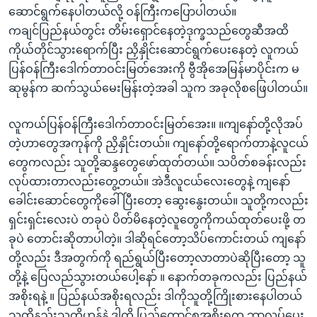
ဆောင်ရွက်နေပါတယ်လို့ ဝန်ကြီးကပြောပါတယ်။
ကချင်ပြည်နယ်တွင်း တိမ်းရှောင်နေတဲ့ဒုက္ခသည်တွေဆီအထိ
ကိုယ်တိုင်သွားရောက်ပြီး ညှိနှိုင်းဆောင်ရွက်ပေးနေတဲ့ လူကယ်
ပြန်ဝန်ကြီးဒေါက်တာဝင်းမြတ်အေးကို ဗွီအိုအေမြန်မာပိုင်းက မ
ဆုမွန်က ဆက်သွယ်မေးမြန်းတဲ့အခါ သူက အခုလိုစဖြေပါတယ်။
လူကယ်ပြန်ဝန်ကြီးဒေါက်တာဝင်းမြတ်အေး။ ။ကျနော်တို့လိုအပ်
တဲ့ဟာတွေအကုန်ကို ညှိနှိုင်းတယ်။ ကျနော်တို့ရောက်တာနဲ့လူငယ်
တွေကလည်း သူတို့ဆန္ဒတွေဖော်ထုတ်တယ်။ သပိတ်စခန်းလည်း
လုပ်ထားတာလည်းတွေ့တယ်။ အဲဒီလူငယ်လေးတွေနဲ့ ကျနော်
ခေါင်းဆောင်တွေကိုခေါ်ပြီးတော့ ဆွေးနွေးတယ်။ သူတို့ကလည်း
ရှင်းရှင်းလေးပဲ တခုပဲ ပိတ်မိနေတဲ့လူတွေကိုကယ်ထုတ်ပေးဖို့ တ
ခုပဲ တောင်းဆိုတာပါတဲ့။ ဒါဆိုရင်တော့သိပ်ကောင်းတယ် ကျနော်
တို့လည်း ဒီအတွက်ကို ရည်ရွယ်ပြီးတော့လာတာပဲဆိုပြီးတော့ သူ
တို့နဲ့ ပြေလည်သွားတယ်ပေါ့နော် ။ နောက်တခုကလည်း ပြည်နယ်
အစိုးရနဲ့ ။ ပြည်နယ်အစိုးရလည်း ဒါကိုသူတို့ကြိုးစားနေပါတယ်
သူတို့နည်းသူတို့ဟန်နဲ့ ဒါကို ပြည်ထောင်စုအစိုးရက ဘာလုပ်ပေး