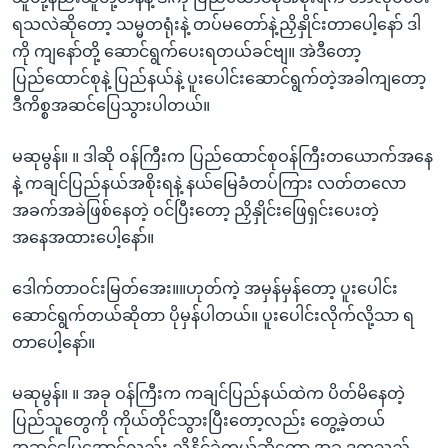
ရသလဲဆိုတော့ သမ္မတရုံးနဲ့ တပ်မတော်နဲ့ညှိနှိုင်းတာပေါ့နော် ဒါ
ကို ကျနော်တို့ ဆောင်ရွက်ပေးရတယ်ခင်ဗျ။ အဲဒီတော့
ပြည်ထောင်စုနဲ့ ပြည်နယ်နဲ့ ပူးပေါင်းဆောင်ရွက်တဲ့အခါကျတော့
ဒီကိစ္စအဆင်ပြေသွားပါတယ်။
မဆုမွန်။ ။ ဒါဆို ဝန်ကြီးက ပြည်ထောင်စုဝန်ကြီးတယောက်အနေ
နဲ့ ကချင်ပြည်နယ်အစိုးရနဲ့ နယ်မြေခံတပ်ကြား လတ်တလော
အခက်အခဲဖြစ်နေတဲ့ ဝင်ပြီးတော့ ညှိနှိုင်းဖြေရှင်းပေးတဲ့
အနေအထားပေါ့နော်။
ဒေါက်တာဝင်းမြတ်အေး။။ဟုတ်ကဲ့ အမှန်မှန်တော့ ပူးပေါင်း
ဆောင်ရွက်တယ်ဆိုတာ ပိုမှန်ပါတယ်။ ပူးပေါင်းလိုက်လို့သာ ရ
တာပေါ့နော်။
မဆုမွန်။ ။ အခု ဝန်ကြီးက ကချင်ပြည်နယ်ထဲက ပိတ်မိနေတဲ့
ပြည်သူတွေကို ကိုယ်တိုင်သွားပြီးတော့လည်း တွေ့ခဲ့တယ်
အဆင်ပြေအောင်လည်း ညှိနိုင်ခဲ့တယ်ဆိုတော့ အခု ဒုက္ခသည်