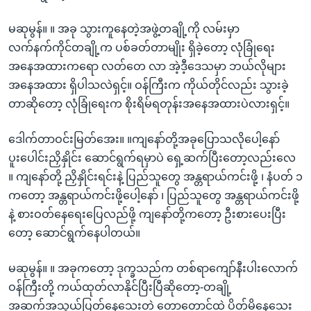
မဆုမွန်။ ။ အခု သွားကူနေတဲ့အဖွဲ့တချို့ကို လမ်းမှာ
လက်နက်ကိုင်တချို့က ပစ်ခတ်တာမျိုး ရှိခဲ့တော့ လုံခြုံရေး
အနေအထားကရော လတ်တေ လာ အဲ့ဒီ့ဒေသမှာ ဘယ်လိုများ
အနေအထား ရှိပါသလဲရှင့်။ ဝန်ကြီးက ကိုယ်တိုင်လည်း သွားခဲ့
တာဆိုတော့ လုံခြုံရေးက စိုးရိမ်ရတုန်းအနေအထားပဲလားရှင့်။
ဒေါက်တာဝင်းမြတ်အေး။ ။ကျနော်တို့အခုပြောသလိုပေါ့နော်
ပူးပေါင်းညှိနှိုင်း ဆောင်ရွက်ရမှာပဲ ရှေ့ဆက်ပြီးတော့လည်းလေ
။ ကျနော်တို့ ညှိနှိုင်းရင်းနဲ့ ပြည်သူတွေ အန္တရာယ်ကင်းဖို့ ၊ နံပတ် ၁
ကတော့ အန္တရာယ်ကင်းဖို့ပေါ့နော် ၊ ပြည်သူတွေ အန္တရာယ်ကင်းဖို့
နဲ့ စားဝတ်နေရေးပြေလည်ဖို့ ကျနော်တို့ကတော့ ဦးစားပေးပြီး
တော့ ဆောင်ရွက်နေပါတယ်။
မဆုမွန်။ ။ အခုကတော့ ဒုက္ခသည်က တစ်ရာကျော်နီးပါးလောက်
ဝန်ကြီးတို့ ကယ်ထုတ်လာနိုင်ပြီးပြီဆိုတော့-တချို့
အဆက်အသွယ်ပြတ်နေသေးတဲ့ တောတောင်ထဲ ပိတ်မိနေသေး