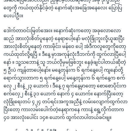
တွေကို ကယ်ထုတ်နိုင်ခဲ့တဲ့ နောက်ဆုံးအခြေအနေလေး ပြောပြ
ပေးပါဦး။
ဒေါက်တာဝင်းမြတ်အေး။ ။နောက်ဆုံးကတော့ အခုလောလော
ဆည် အားလုံးစိတ်ပူနေတဲ့ နေရာပေါ့နော် မလုံခြုံဘူးလို့ယူဆပြီး
အားလုံးစိတ်ပူနေတဲ့ ကားမိုင်း၊ မန်ဝေ ပေါ့ အဲဒီကလူတွေကိုတော့
ကယ်ထုတ်လို့ရပြီ ။ ဒီနေ့ မှာအကုန်လုံးဒီဘက်ကို ထွက်လာပြီပေါ့
နော် ။ သူ့သဘောနဲ့ သူ ဘယ်လိုမှမဖြစ်ဘူး နေခဲ့ချင်ပါတယ်ဆိုတဲ့
၅ ဦးပဲ ကျန်တာပေါ့နော်။ မနေ့တုန်းက ၆ ရက်နေ့ပေါ့ ကျနော်တို့
ရောက်သွားတာက ၅ ရက်နေ့ပေါ့ မနေ့တုန်းက ၆ ရက်နေ့က စက်
လှေ ၂ စီးနဲ့ ၂၃ ယောက် ၊ ဒီနေ့ ၇ ရက်နေ့မှာတော့ စောစောပိုင်းက
စက်လှေ၂ စီးနဲ့ ၃၁ ယောက် နောက် ၄ ယောက်။ နောက်ပြီးတော့
လုံခြုံရေးတပ် ၄၂၄ တပ်ရင်းအကူအညီနဲ့ လမ်းလျောက်ထွက်လာ
ပြီးတော့ ကားလမ်းပေါက်တဲ့နေရာကနေ ကားနဲ့ ရွေ့လိုက်တာက
၄၀ အားလုံးပေါင်း ၁၄၈ ယောက် ထွက်လာပါတယ်ခင်ဗျ။