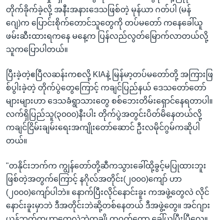
တိုက်ခိုက်ခဲ့လို့ အနီးအနားဒေသဖြစ်တဲ့ မုန်ယာ ဂတ်ပါ (မန်
ဂျေ)က ပြောင်းစိုက်တောင်သူတွေကို တပ်မတော် ကနေခေါ်ယူ
ဖမ်းဆီးထားရကနေ မနေ့က ပြန်လည်လွတ်မြောက်လာတယ်လို့
သူကပြောပါတယ်။
ပြီးခဲ့တဲ့ဧပြီလဆန်းကစလို့ KIAနဲ့ မြန်မာ့တပ်မတော်တို့ အကြားဖြ
စ်ပွါးခဲ့တဲ့ တိုက်ပွဲတွေကြောင့် ကချင်ပြည်နယ် ဒေသတော်တော်
များများဟာ ဒေသခံရွာသားတွေ စစ်ဘေးတိမ်းရှောင်နေရတာပါ။
လက်ရှိပြည်သူ(၃၀၀၀)နီးပါး တိုက်ပွဲအတွင်းပိတ်မိနေတယ်လို့
ကချင်ငြိမ်းချမ်းရေးအကျိုးတော်ဆောင် ဦးလမိုင်ဂွမ်ကဆိုပါ
တယ်။
"တနိုင်းဘက်က ကျွန်တော်တို့ဆီကသွားခေါ်ထို့ခွင့်မပြုထားဘူး
ဖြစ်တဲ့အတွက်ကြောင့် နဂိုလ်အတိုင်း(၂၀၀၀)ကျော် ဟာ
(၂၀၀၀)ကျော်ပါဘဲ။ နောက်ပြီးလိုင်နောင်းခူး ကအဖွဲ့တွေလဲ လိုင်
နောင်းခူးမှာဘဲ ဒီအတိုင်းဘဲဆို့တစ်နေတယ် ဒီအဖွဲ့တွေ။ အင်ဂျား
ယန်ဘက်ကဟာတွေလဲဘဲတချို့တဝက်တော့ ခေါ်ယူပြီးပြီလေ။