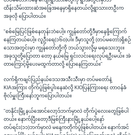
ထိန်းသိမ်းထားဆဲအခြေအနေမှာရှိနေတယ်လို့ရွာသားတဦးက
အခုလို ပြောပါတယ်။
"စစ်မြေပြင်ဖြစ်နေတုန်းဘဲပေါ့။ ကျွန်တော်တို့ဒီမှာနေဖို့ကြောက်
နေကြတယ်ပေါ့။ လူဦးရေ(၁၆၀)ပါ။ ဒီမှာသူတို့ (တပ်မတော်)ရှိစဉ်
သောအတွင်းမှာ ကျွန်တော်တို့ကို ဘယ်သွားလို့မှ မရသေးဘူး။
အခုသူတို့ပြောတာ တော့ နယ်မြေ ရှင်းလင်းရေးလုပ်ရဦးမယ်။ အဲ
တာကြောင့်မို့ပေးမထွက်တာလို့ ပြောနေကြတယ်။"
လက်ရှိကချင်ပြည်နယ်ဒေသအသီးသီးမှာ တပ်မတော်နဲ့
KIAအကြား တိုက်ပွဲဖြစ်ပွါးနေဆဲလို့ KIOပြန်ကြားရေး တာဝန်ခံ
ဗိုလ်မှူးကြီးနော်ဘူကပြောပါတယ်။
"တနိုင်းမြို့နယ်အောင်လော့ဒ်ဘက်မှာလဲ တိုက်ပွဲလေးတွေဖြစ်ပါ
တယ်။ နောက်ပြီးတော့ဒီမြစ်ကြီးနားမြို့နယ်ပေါ့နော်
တပ်ရင်း(၁၁)ဘက်မှာလဲ မနေ့ကတိုက်ပွဲဖြစ်ပါတယ်။ နောက်အင်