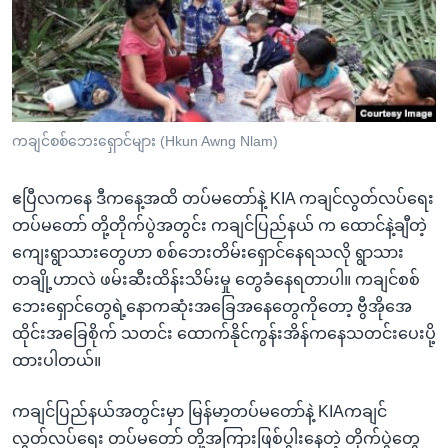
အ
သုတပဒေသာ အင်္ဂလိပ်စာ
ညွန်း
Learning English
စာမျက်နှာ
သို့
ဗွီအိုအေ လူမှုကွန်ယက်များ
ကျော်
ကြည့်
ကချင်စစ်ဘေးရှောင်များ (Hkun Awng Nlam)
ရန်
ဘာသာစကားများ
ရှာဖွေ
ဧပြီလကနေ ဒီကနေ့အထိ တပ်မတော်နဲ့ KIA ကချင်လွတ်လပ်ရေး
ရန်
တပ်မတော် တို့တိုက်ပွဲအတွင်း ကချင်ပြည်နယ် က ထောင်နဲ့ချီတဲ့
နေရာ
ကျေးရွာသားတွေဟာ စစ်ဘေးတိမ်းရှောင်နေရသလို ရွာသား
သို့
တချို့ဟာလဲ ဖမ်းဆီးထိန်းသိမ်းမှု တွေခံနေရတာပါ။ ကချင်စစ်
ကျော်
ဘေးရှောင်တွေရဲ့နောကဆုံးအခြေအနေတွေကိုတော့ ဗွီအိုအေ
ရန်
ထိုင်းအခြေစိုက် သတင်း ထောက်နိုင်ကွန်းအိန်ကနေသတင်းပေးပို့
ထားပါတယ်။
ကချင်ပြည်နယ်အတွင်းမှာ မြန်မာ့တပ်မတော်နဲ့ KIAကချင်
လွတ်လပ်ရေး တပ်မတော် တို့အကြားဖြစ်ပွါးနေတဲ့ တိုက်ပွဲတွေ