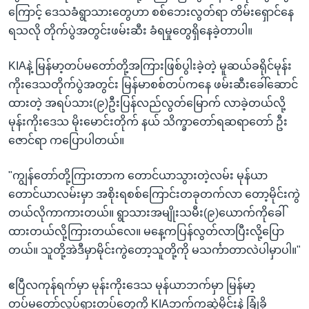
ကြောင့် ဒေသခံရွာသားတွေဟာ စစ်ဘေးလွတ်ရာ တိမ်းရှောင်နေ
ရသလို တိုက်ပွဲအတွင်းဖမ်းဆီး ခံရမှုတွေရှိနေခဲ့တာပါ။
KIAနဲ့ မြန်မာ့တပ်မတော်တို့အကြားဖြစ်ပွါးခဲ့တဲ့ မူဆယ်ခရိုင်မုန်း
ကိုးဒေသတိုက်ပွဲအတွင်း မြန်မာစစ်တပ်ကနေ ဖမ်းဆီးခေါ်ဆောင်
ထားတဲ့ အရပ်သား(၉)ဦးပြန်လည်လွတ်မြောက် လာခဲ့တယ်လို့
မုန်းကိုးဒေသ မိုးမောင်းတိုက် နယ် သိက္ခာတော်ရဆရာတော် ဦး
ဇောင်ရာ ကပြောပါတယ်။
"ကျွန်တော်တို့ကြားတာက တောင်ယာသွားတဲ့လမ်း မုန်ယာ
တောင်ယာလမ်းမှာ အစိုးရစစ်ကြောင်းတခုတက်လာ တော့မိုင်းကွဲ
တယ်လိုကာကားတယ်။ ရွာသားအမျိုးသမီး(၉)ယောက်ကိုခေါ်
ထားတယ်လို့ကြားတယ်လေ။ မနေ့ကပြန်လွတ်လာပြီးလို့ပြော
တယ်။ သူတို့အဲဒီမှာမိုင်းကွဲတော့သူတို့ကို မသင်္ကာတာလဲပါမှာပါ။"
ဧပြီလကုန်ရက်မှာ မုန်းကိုးဒေသ မုန်ယာဘက်မှာ မြန်မာ့
တပ်မတော်လှုပ်ရှားတပ်တွေကို KIAဘက်ကဆွဲမိုင်းနဲ့ ခြုံခို