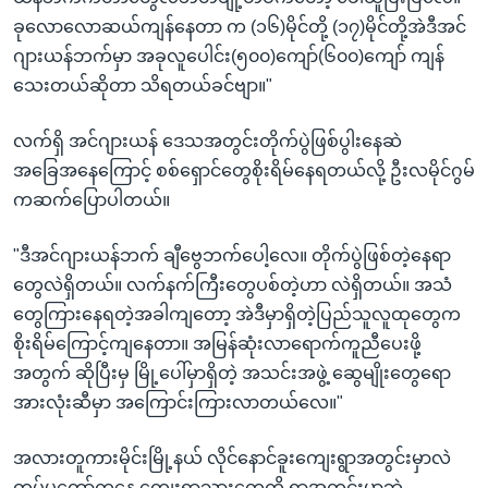
ခုလောလောဆယ်ကျန်နေတာ က (၁၆)မိုင်တို့ (၁၇)မိုင်တို့အဲဒီအင်
ဂျားယန်ဘက်မှာ အခုလူပေါင်း(၅၀၀)ကျော်(၆၀၀)ကျော် ကျန်
သေးတယ်ဆိုတာ သိရတယ်ခင်ဗျာ။"
လက်ရှိ အင်ဂျားယန် ဒေသအတွင်းတိုက်ပွဲဖြစ်ပွါးနေဆဲ
အခြေအနေကြောင့် စစ်ရှောင်တွေစိုးရိမ်နေရတယ်လို့ ဦးလမိုင်ဂွမ်
ကဆက်ပြောပါတယ်။
"ဒီအင်ဂျားယန်ဘက် ချီဗွေဘက်ပေါ့လေ။ တိုက်ပွဲဖြစ်တဲ့နေရာ
တွေလဲရှိတယ်။ လက်နက်ကြီးတွေပစ်တဲ့ဟာ လဲရှိတယ်။ အသံ
တွေကြားနေရတဲ့အခါကျတော့ အဲဒီမှာရှိတဲ့ပြည်သူလူထုတွေက
စိုးရိမ်ကြောင့်ကျနေတာ။ အမြန်ဆုံးလာရောက်ကူညီပေးဖို့
အတွက် ဆိုပြီးမှ မြို့ပေါ်မှာရှိတဲ့ အသင်းအဖွဲ့ ဆွေမျိုးတွေရော
အားလုံးဆီမှာ အကြောင်းကြားလာတယ်လေ။"
အလားတူကားမိုင်းမြို့နယ် လိုင်နောင်ခူးကျေးရွာအတွင်းမှာလဲ
တပ်မတော်ကနေ ကျေးရွာသားတွေကို ရွာအတွင်းမှာဘဲ