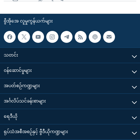
ဗွီအိုအေ လူမှုကွန်ယက်များ
သတင်း
၀န်ဆောင်မှုများ
အပတ်စဉ်ကဏ္ဍများ
အင်္ဂလိပ်သင်ခန်းစာများ
ရေဒီယို
ရုပ်သံအစီအစဉ်နှင့် ဗွီဒီယိုကဏ္ဍများ