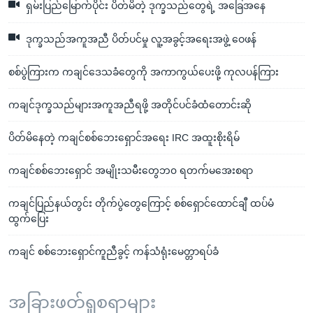
ရှမ်းပြည်မြောက်ပိုင်း ပိတ်မိတဲ့ ဒုက္ခသည်တွေရဲ့ အခြေအနေ
ဒုက္ခသည်အကူအညီ ပိတ်ပင်မှု လူ့အခွင့်အရေးအဖွဲ့ ဝေဖန်
စစ်ပွဲကြားက ကချင်ဒေသခံတွေကို အကာကွယ်ပေးဖို့ ကုလပန်ကြား
ကချင်ဒုက္ခသည်များအကူအညီရဖို့ အတိုင်ပင်ခံထံတောင်းဆို
ပိတ်မိနေတဲ့ ကချင်စစ်ဘေးရှောင်အရေး IRC အထူးစိုးရိမ်
ကချင်စစ်ဘေးရှောင် အမျိုးသမီးတွေဘ၀ ရတက်မအေးစရာ
ကချင်ပြည်နယ်တွင်း တိုက်ပွဲတွေကြောင့် စစ်ရှောင်ထောင်ချီ ထပ်မံ
ထွက်ပြေး
ကချင် စစ်ဘေးရှောင်ကူညီခွင့် ကန်သံရုံးမေတ္တာရပ်ခံ
အခြားဖတ်ရှုစရာများ