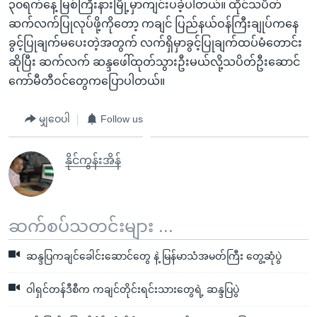
၃၀ရက်နေ့ မြစ်ကြီးနားမြို့မှာကျင်းပခဲ့ပါတယ်။ ထိုင်သပိတ်
ဆက်လက်ပြုလုပ်ဖို့ကိုတော့ ကချင် ပြည်နယ်ဝန်ကြီးချုပ်ကနေ
ခွင့်ပြုချက်မပေးတဲ့အတွက် လက်ရှိမှာခွင့်ပြုချက်ထပ်မံတောင်း
ဆိုပြီး ဆက်လက် ဆန္ဒဖေါ်ထုတ်သွားဦးမယ်လို့သပိတ်ဦးဆောင်
ကော်မီတီဝင်တွေကပြောပါတယ်။
မျှဝေပါ
Follow us
နိုင်ကွန်းအိန်
ဆက်စပ်သတင်းများ ...
ဆန္ဒပြကချင်ခေါင်းဆောင်တွေ နဲ့ မြန်မာသံအမတ်ကြီး တွေ့ဆုံပွဲ
ဝါရှင်တန်ဒီစီက ကချင်တိုင်းရင်းသားတွေရဲ့ ဆန္ဒပြပွဲ