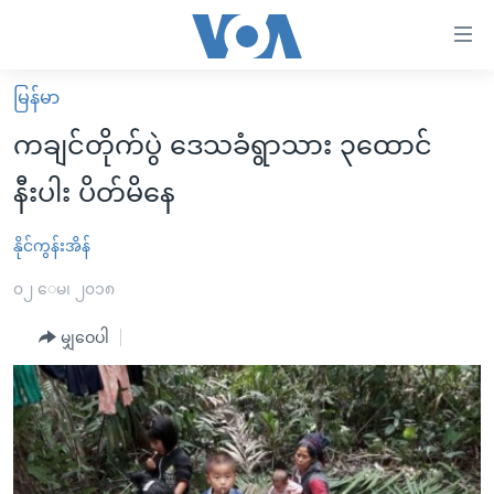
သုံး
ရ
လွယ်ကူ
မြန်မာ
မူလစာမျက်နှာ
စေ
ကချင်တိုက်ပွဲ ဒေသခံရွာသား ၃ထောင်
မြန်မာ
သည့်
နီးပါး ပိတ်မိနေ
ကမ္ဘာ့သတင်းများ
Link
ဗွီဒီယို
နိုင်ငံတကာ
နိုင်ကွန်းအိန်
များ
သတင်းလွတ်လပ်ခွင့်
အမေရိကန်
၀၂ ေမ၊ ၂၀၁၈
ပင်မ
ရပ်ဝန်းတခု လမ်းတခု အလွန်
တရုတ်
အကြောင်းအရာ
မျှဝေပါ
သို့
အင်္ဂလိပ်စာလေ့လာမယ်
အစ္စရေး-ပါလက်စတိုင်း
ကျော်
အပတ်စဉ်ကဏ္ဍများ
အမေရိကန်သုံးအီဒီယံ
ကြည့်
ရေဒီယိုနှင့်ရုပ်သံ အချက်အလက်များ
မကြေးမုံရဲ့ အင်္ဂလိပ်စာ
ရေဒီယို
ရန်
ပင်မ
ရေဒီယို/တီဗွီအစီအစဉ်
ရုပ်ရှင်ထဲက အင်္ဂလိပ်စာ
တီဗွီ