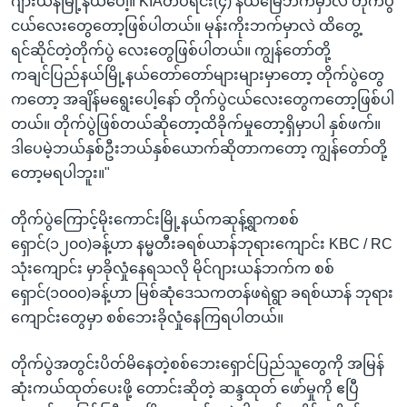
ဂျားယန်မြို့နယ်ပေါ့။ KIAတပ်ရင်း(၄) နယ်မြေဘက်မှာလဲ တိုက်ပွဲ
ငယ်လေးတွေတော့ဖြစ်ပါတယ်။ မုန်းကိုးဘက်မှာလဲ ထိတွေ့
ရင်ဆိုင်တဲ့တိုက်ပွဲ လေးတွေဖြစ်ပါတယ်။ ကျွန်တော်တို့
ကချင်ပြည်နယ်မြို့နယ်တော်တော်များများမှာတော့ တိုက်ပွဲတွေ
ကတော့ အချိန်မရွေးပေါ့နော် တိုက်ပွဲငယ်လေးတွေကတော့ဖြစ်ပါ
တယ်။ တိုက်ပွဲဖြစ်တယ်ဆိုတော့ထိခိုက်မှုတော့ရှိမှာပါ နှစ်ဖက်။
ဒါပေမဲ့ဘယ်နှစ်ဦးဘယ်နှစ်ယောက်ဆိုတာကတော့ ကျွန်တော်တို့
တော့မရပါဘူး။"
တိုက်ပွဲကြောင့်မိုးကောင်းမြို့နယ်ကဆုန့်ရွာကစစ်
ရှောင်(၁၂၀၀)ခန့်ဟာ နမ္မတီးခရစ်ယာန်ဘုရားကျောင်း KBC / RC
သုံးကျောင်း မှာခိုလှုံနေရသလို မိုင်ဂျားယန်ဘက်က စစ်
ရှောင်(၁၀၀၀)ခန့်ဟာ မြစ်ဆုံဒေသကတန်ဖရဲရွာ ခရစ်ယာန် ဘုရား
ကျောင်းတွေမှာ စစ်ဘေးခိုလှုံနေကြရပါတယ်။
တိုက်ပွဲအတွင်းပိတ်မိနေတဲ့စစ်ဘေးရှောင်ပြည်သူတွေကို အမြန်
ဆုံးကယ်ထုတ်ပေးဖို့ တောင်းဆိုတဲ့ ဆန္ဒထုတ် ဖော်မှုကို ဧပြီ