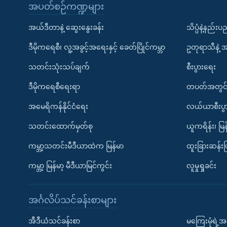
အပတ်စဉ်ကဏ္ဍများ
အယ်ဒီတာနဲ့ ဆွေးနွေးခန်း
သိပ္ပံနဲ့နည်း
ဒီမိုကရေစီ၊ လူ့အခွင့်အရေးနှင့် ခေတ်ပြိုင်ကမ္ဘာ
ဥတုရာသီနဲ့ 
သတင်းသုံးသပ်ချက်
စီးပွားရေး
ဒီမိုကရေစီရေးရာ
တပတ်အတွင်
အမေရိကန်နိုင်ငံရေး
လယ်ယာစီးပွ
သတင်းထောက်မှတ်စု
ယူကရိန်း၊ မြန
ကမ္ဘာ့သတင်းမီဒီယာထဲက မြန်မာ
ထူးခြားဆန်း
ကမ္ဘာ့ မြန်မာ့ မီဒီယာမြင်ကွင်း
လူမှုရှုခင်း
အင်္ဂလိပ်သင်ခန်းစာများ
အီဒီယံသင်ခန်းစာ
မကြေးမုံရဲ့အင