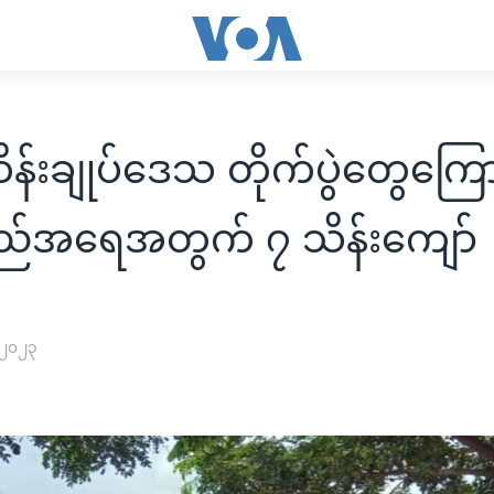
န်းချုပ်ဒေသ တိုက်ပွဲတွေကြော
သည်အရေအတွက် ၇ သိန်းကျော်
 ၂၀၂၃