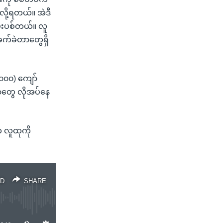
ု့ရတယ်။ အဲဒီ
မ်းပစ်တယ်။ လူ
ခက်ခဲတာတွေရှိ
၀၀၀) ကျော်
ခာတွေ လိုအပ်နေ
 လူထုကို
D
SHARE