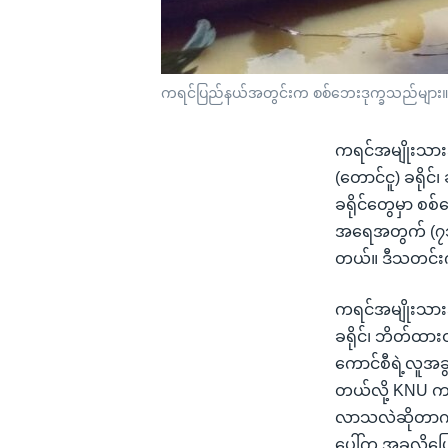
ကရင်ပြည်နယ်အတွင်းက စစ်ဘေးဒုက္ခသည်များ။ (ဓ
ကရင်အမျိုးသားအ
(တောင်ငူ) ခရိုင
ခရိုင်တွေမှာ စစ်
အရေအတွက် (၇၁၇
တယ်။ ဒီသတင်း
ကရင်အမျိုးသားအစ
ခရိုင်၊ ဘိတ်ထား
ကောင်စီရဲ့လူအခွ
တယ်လို့ KNU က ထ
လာသလဲဆိုတာကို
ပေါ်က အခုလိုပ