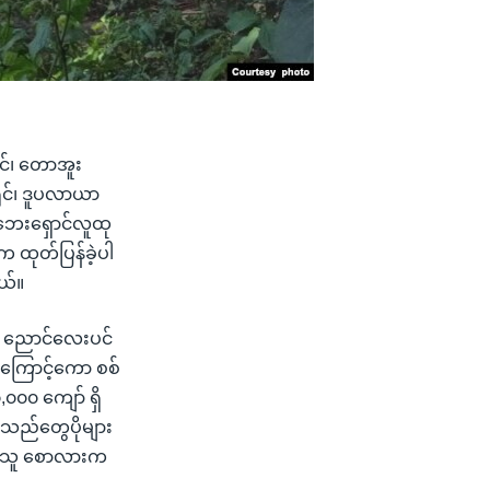
င်၊ တောအူး
ိုင်၊ ဒူပလာယာ
စ်ဘေးရှောင်လူထု
ထုတ်ပြန်ခဲ့ပါ
ယ်။
်၊ ညောင်လေးပင်
ွေကြောင့်ကော စစ်
၀၀၀ ကျော် ရှိ
ခသည်တွေပိုများ
ရှိသူ စောလားက