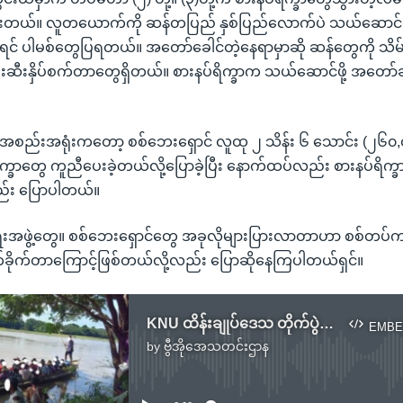
တယ်။ လူတယောက်ကို ဆန်တပြည် နှစ်ပြည်လောက်ပဲ သယ်ဆောင်လိ
ှိရင် ပါမစ်တွေပြရတယ်။ အတော်ခေါင်တဲ့နေရာမှာဆို ဆန်တွေကို သိ
းဆီးနှိပ်စက်တာတွေရှိတယ်။ စားနပ်ရိက္ခာက သယ်ဆောင်ဖို့ အတော်
စည်းအရုံးကတော့ စစ်ဘေးရှောင် လူထု ၂ သိန်း ၆ သောင်း (၂၆၀,
္ခာတွေ ကူညီပေးခဲ့တယ်လို့ပြောခဲ့ပြီး နောက်ထပ်လည်း စားနပ်ရိက္
်း ပြောပါတယ်။
ေးအဖွဲ့တွေ။ စစ်ဘေးရှောင်တွေ အခုလိုများပြားလာတာဟာ စစ်တပ်က
်ခိုက်တာကြောင့်ဖြစ်တယ်လို့လည်း ပြောဆိုနေကြပါတယ်ရှင်။
KNU ထိန်းချုပ်ဒေသ တိုက်ပွဲတွေကြောင့် ဒုက္ခသည်အရေအတွက် ၇ သိန်းကျော်
EMBE
by
ဗွီအိုအေသတင်းဌာန
No media source currently available