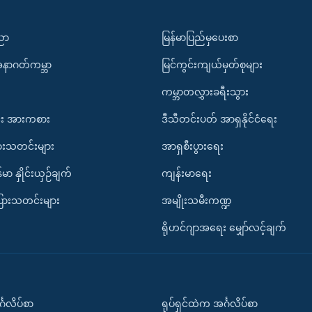
ပညာ
မြန်မာပြည်မှပေးစာ
အနာဂတ်ကမ္ဘာ
မြင်ကွင်းကျယ်မှတ်စုများ
ကမ္ဘာတလွှားခရီးသွား
း အားကစား
ဒီသီတင်းပတ် အာရှနိုင်ငံရေး
ားသတင်းများ
အာရှစီးပွားရေး
်မာ နှိုင်းယှဉ်ချက်
ကျန်းမာရေး
ပြားသတင်းများ
အမျိုးသမီးကဏ္ဍ
ရိုဟင်ဂျာအရေး မျှော်လင့်ချက်
်္ဂလိပ်စာ
ရုပ်ရှင်ထဲက အင်္ဂလိပ်စာ