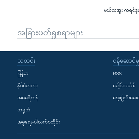
မယ်လအူး ကရင်ဒုက္
အခြားဖတ်ရှုစရာများ
သတင်း
၀န်ဆောင်မှ
မြန်မာ
RSS
နိုင်ငံတကာ
ပေါ့ဒ်ကတ်စ်
အမေရိကန်
နေ့စဉ်အီးမေ
တရုတ်
အစ္စရေး-ပါလက်စတိုင်း