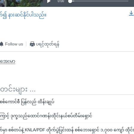
0:00
တ်၍ နားဆင်နိုင်ပါသည်။
EMBED
Follow us
ပရင့်ထုတ်ရန်
အေးမာ
်းများ ...
စ်ကောင်စီ ပြန်လည် ထိန်းချုပ်
ောင့် ဒုက္ခသည်ထောင်ဂဏန်းထိုင်းနယ်စပ်တိမ်းရှောင်
်မှာ စစ်တပ်နဲ့ KNLA/PDF တိုက်ပွဲပြင်းထန် စစ်ဘေးရှောင် ၁,၇၀၀ ကျော် ထို