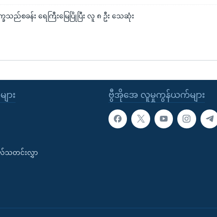
ခသည်စခန်း ရေကြီးမြေပြိုပြီး လူ ၈ ဦး သေဆုံး
ုများ
ဗွီအိုအေ လူမှုကွန်ယက်များ
းလ်သတင်းလွှာ