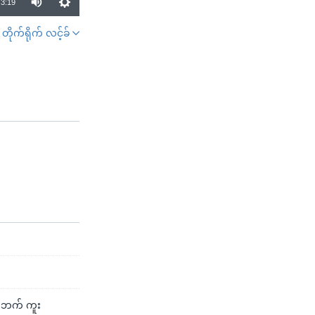
3:19
တိုက်ရိုက် လင့်ခ်
SHARE
င်းဘက် ကူး