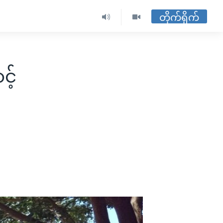
တိုက်ရိုက်
င့်