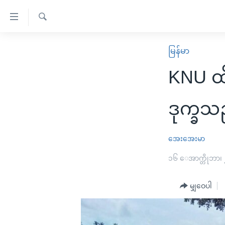
သုံး
ရ
ရှာဖွေ
လွယ်ကူ
မူလစာမျက်နှာ
မြန်မာ
ရ
စေ
မြန်မာ
လာ
KNU ထိ
သည့်
ဒ်
ကမ္ဘာ့သတင်းများ
Link
ဗွီဒီယို
နိုင်ငံတကာ
ဒုက္ခ
များ
သတင်းလွတ်လပ်ခွင့်
အမေရိကန်
ပင်မ
ရပ်ဝန်းတခု လမ်းတခု အလွန်
တရုတ်
အေးအေးမာ
အကြောင်းအရာ
အင်္ဂလိပ်စာလေ့လာမယ်
အစ္စရေး-ပါလက်စတိုင်း
၁၆ ေအာက္တိုဘာ၊
သို့
အပတ်စဉ်ကဏ္ဍများ
အမေရိကန်သုံးအီဒီယံ
ကျော်
မျှဝေပါ
ကြည့်
ရေဒီယိုနှင့်ရုပ်သံ အချက်အလက်များ
မကြေးမုံရဲ့ အင်္ဂလိပ်စာ
ရေဒီယို
ရန်
ရေဒီယို/တီဗွီအစီအစဉ်
ရုပ်ရှင်ထဲက အင်္ဂလိပ်စာ
တီဗွီ
ပင်မ