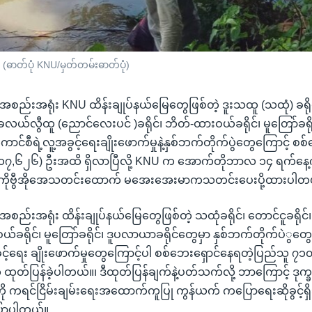
ာတ်ပုံ KNU/မှတ်တမ်းဓာတ်ပုံ)
စည်းအရုံး KNU ထိန်းချုပ်နယ်မြေတွေဖြစ်တဲ့ ဒူးသထူ (သထုံ) ခရို
်၊ ခလယ်လွီထူ (ညောင်လေးပင် )ခရိုင်၊ ဘိတ်-ထားဝယ်ခရိုင်၊ မူတြော်ခရ
ကောင်စီရဲ့လူ့အခွင့်ရေးချိုးဖောက်မှုနဲ့နှစ်ဘက်တိုက်ပွဲတွေကြောင့် စ
,၆၂၆) ဦးအထိ ရှိလာပြီလို့ KNU က အောက်တိုဘာလ ၁၄ ရက်နေ့က 
ကိုဗွီအိုအေသတင်းထောက် မအေးအေးမာကသတင်းပေးပို့ထားပါတ
ည်းအရုံး ထိန်းချုပ်နယ်မြေတွေဖြစ်တဲ့ သထုံခရိုင်၊ တောင်ငူခရိုင
ဝယ်ခရိုင်၊ မူတြော်ခရိုင်၊ ဒူပလာယာခရိုင်တွေမှာ နှစ်ဘက်တိုက်ပဲွတ
င့်ရေး ချိုးဖောက်မှုတွေကြောင့်ပါ စစ်ဘေးရှောင်နေရတဲ့ပြည်သူ ၇၁၀,
ုတ်ပြန်ခဲ့ပါတယ်။၊ ဒီထုတ်ပြန်ချက်နဲ့ပတ်သက်လို့ ဘာကြောင့် ဒုက္
 ကရင်ငြိမ်းချမ်းရေးအထောက်ကူပြု ကွန်ယက် ကပြောရေးဆိုခွင့်
ြောပါတယ်။