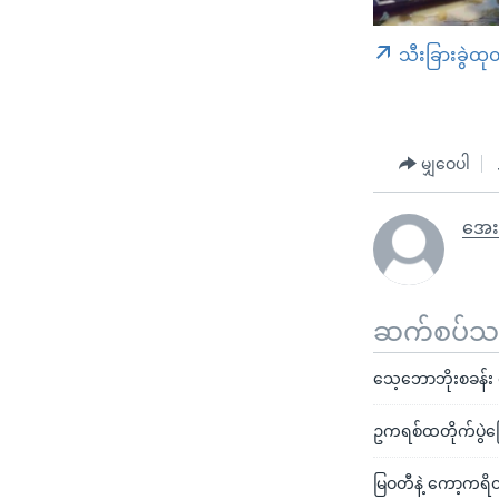
သီးခြားခွဲထု
မျှဝေပါ
အေး
ဆက်စပ်သတင
သေ့ဘောဘိုးစခန်း စ
ဥကရစ်ထတိုက်ပွဲကြ
မြဝတီနဲ့ ကော့ကရိတ