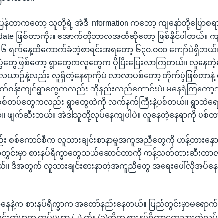
်တာကတော့ သူတို့ရဲ့ အဲဒီ Information ကတော့ ကျနော်တို့ပြောစရာမ
ate ဖြစ်တာကိုး။ အောက်တိုဘာလအထိဆိုတော့ ဖြစ်နိုင်ပါတယ်။ ကျ
ရက်နေ့ထိကောက်ခံတဲ့စာရင်းအရတော့ ၆၃၀,၀၀၀ ကျော်ပဲရှိတယ်
်ပွဲတွေဖြစ်တော့ ရွာတွေကလူတွေက ပိုပြီးပြေးလာကြတယ်။ လူနေတဲ
ယာဉ်နဲ့လည်း လူရှိတဲ့နေရာကိုပဲ လာလာပစ်တော့ တိုက်ပွဲဖြစ်တာန
 ပတ်ဝန်းကျင်ရွာတွေကလည်း ထိုနည်းလည်ကောင်းပဲ၊ မနေရဲကြတော့ဘ
 စစ်တပ်တွေကလည်း ရွာတွေထဲကို လက်နက်ကြီးနဲ့ပစ်တယ်။ ရွာထဲရေ
 ဖျက်ဆီးတယ်။ အဲဒါသူတို့လုပ်နေကျပါပဲ။ လူနေတဲ့နေရာကို ပစ်
်း စစ်ကောင်စီက လူသားချင်းစာနာမှုအကူအညီတွေကို ဟန့်တားနှော
တွှင်းမှာ စားနပ်ရိက္ခာတွေသယ်ဆောင်တာကို ကန့်သတ်တားဆီးတာလ
။ ဒီအတွက် လူသားချင်းစားနာတဲ့အကူညီတွေ အရေးပေါ်လိုအပ်န
နေနဲ့က စားနပ်ရိက္ခာက အတော်နည်းနေတယ်။ ပြည်တွင်းမှာမရော
်းထဲမှာက တပ်မဟာ (၂) တို့။ (၃)တို့က စားနပ်ရိက္ခာတွေသွားတဲ့လမ