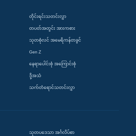
တိုင်းရင်းသတင်းလွှာ
တပတ်အတွင်း အားကစား
သုတစုံလင် အမေရိကန်တခွင်
Gen Z
နေရာပေါင်းစုံ အကြောင်းစုံ
ဒို့အသံ
သက်တံရောင်သတင်းလွှာ
သုတပဒေသာ အင်္ဂလိပ်စာ