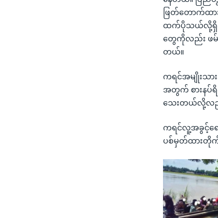
ဖြတ်တောက်ထား
ထက်ပိုသယ်လို့ရ
တွေကိုလည်း ဖမ်
တယ်။
ကရင်အမျိုးသားအ
အတွက် စားနပ်ရိက
သေးတယ်လို့လည
ကရင်လူ့အခွင့်ရ
ပစ်မှတ်ထားတိုက