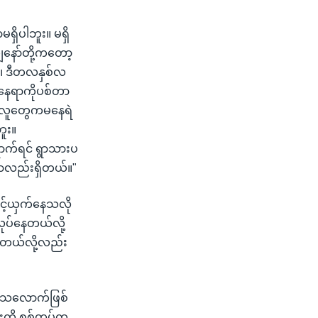
ရှိပါဘူး။ မရှိ
နော်တို့ကတော့
။ ဒီတလနှစ်လ
့နေရာကိုပစ်တာ
ဲ့ လူတွေကမနေရဲ
ူး။
ာက်ရင် ရွာသားပ
တာလည်းရှိတယ်။"
င့်ယှက်နေသလို
ုပ်နေတယ်လို့
ေတယ်လို့လည်း
က်သလောက်ဖြစ်
်းကို စစ်တပ်က