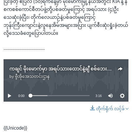
ပြီးခဲ့တဲ့ ဧပြီလ (၁၀)ရက်နေ့မှာ မိုးမောက်မြို့နယ်အတွင်း KIA နဲ့ န
စကစစ်ကောင်စီတပ်ဖွဲ့တို့ပစ်ခတ်မှုကြောင့် အရပ်သား (၄)ဦး
သေဆုံးခဲ့ပြီး၊ တိုက်လေယာဉ်နဲ့ပစ်ခတ်မှုကြောင့်
ဘုန်းကြီးကျောင်းနဲ့လူနေအိမ်အများအပြား ပျက်စီးဆုံးရှုံးခဲ့တယ်
လို့ဒေသခံတွေပြောပါတယ်။
...................................
ကချင် မိုးမောက်မှာ အရပ်သားထောင်နဲ့ချီ စစ်ဘေးရှောင်
by
ဗွီအိုအေသတင်းဌာန
No media source currently available
0:00
3:16
တိုက်ရိုက် လင့်ခ်
{{Unicode}}