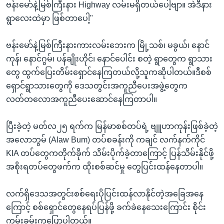
ဗန်းမော်နဲ့မြစ်ကြီးနား Highway လမ်းမရှိတယ်ပေါ့ဗျာ။ အဲဒီနား
ရွာလေးထဲမှာ ဖြစ်တာပေါ့"
ဗန်းမော်နဲ့မြစ်ကြီးနားကားလမ်းဘေးက မြို့သစ်၊ မခွယ်၊ နောင်
ကုန်၊ နောင်ဂွမ်၊ ပန်ချိုးဟိုင်၊ နောင်ပေါင်း စတဲ့ ရွာတွေက ရွာသား
တွေ ထွက်ပြေးတိမ်းရှောင်နေကြတယ်လို့သူကဆိုပါတယ်။ဒီစစ်
ရှောင်ရွာသားတွေကို ဒေသတွင်းအကူညီပေးအဖွဲ့တွေက
လတ်တလောအကူညီပေးဆောင်နေကြတာပါ။
ပြီးခဲ့တဲ့ မတ်လ၂၅ ရက်က မြန်မာစစ်တပ်ရဲ့ ဗျူဟာကုန်းဖြစ်ခဲ့တဲ့
အလောဘွမ် (Alaw Bum) တပ်စခန်းကို ကချင် လက်နက်ကိုင်
KIA တပ်တွေကတိုက်ခိုက် သိမ်းပိုက်ခဲ့တာကြောင့် ပြန်သိမ်းနိုင်ဖို့
အစိုးရတပ်တွေဖက်က ထိုးစစ်ဆင်မှု တွေပြင်းထန်နေတာပါ။
လက်ရှိဒေသအတွင်းစစ်ရေးပိုပြင်းထန်လာနိုင်တဲ့အခြေအနေ
ကြောင့် စစ်ရှောင်တွေနေရပ်ပြန်ဖို့ ခက်ခဲနေသေးကြောင်း စိုင်း
ကွမ်းခမ်းကပြောပါတယ်။