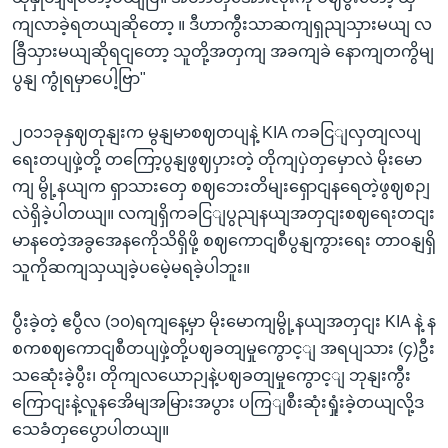
ကျလာခဲ့ရတယျဆိုတော့ ။ ဒီဟာကွီးသာဆကျရှညျသှားမယျ လ
ခြီသှားမယျဆိုရငျတော့ သူတို့အတှကျ အခကျခဲ နောကျတကွိမျ
ပွနျ ကွုံရမှာပေါ့ဗြာ"
၂၀၁၁ခုနှဈတုနျးက မွနျမာစဈတပျနဲ့ KIA ကခငြျလှတျလပျ
ရေးတပျဖှဲ့တို့ တကြော့ပွနျဖွဈပှားတဲ့ တိုကျပှဲတှမှောလဲ မိုးမော
ကျ မွို့နယျက ရှာသားတှေ စဈဘေးတိမျးရှောငျနရေတဲ့ဖွဈစဉျ
လဲရှိခဲ့ပါတယျ။ လကျရှိကခငြျပွညျနယျအတှငျးစဈရေးတငျး
မာနတေဲ့အခွအေနကေိုသိရှိဖို့ စဈကောငျစီပွနျကွားရေး တာဝနျရှိ
သူကိုဆကျသှယျခဲ့ပမေဲ့မရခဲ့ပါဘူး။
ပွီးခဲ့တဲ့ ဧပွီလ (၁၀)ရကျနေ့မှာ မိုးမောကျမွို့နယျအတှငျး KIA နဲ့ န
စကစဈကောငျစီတပျဖှဲ့တို့ပဈခတျမှုကွောင့ျ အရပျသား (၄)ဦး
သဆေုံးခဲ့ပွီး၊ တိုကျလယောဉျနဲ့ပဈခတျမှုကွောင့ျ ဘုနျးကွီး
ကြောငျးနဲ့လူနအေိမျအမြားအပွား ပကြျစီးဆုံးရှုံးခဲ့တယျလို့ဒ
သေခံတှပွေောပါတယျ။