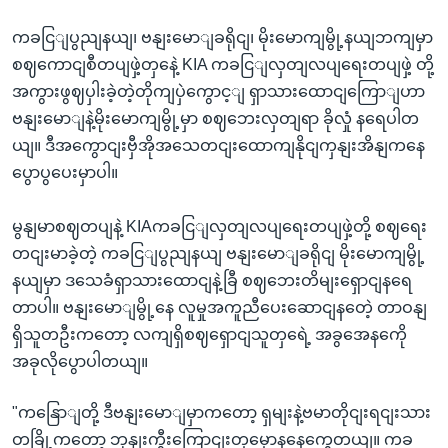
ကခငြျပွညျနယျ၊ ဗနျးမောျခရိုငျ၊ မိုးမောကျမွို့နယျဘကျမှာ
စဈကောငျစီတပျဖှဲ့တှနေဲ့ KIA ကခငြျလှတျလပျရေးတပျဖှဲ့ တို့
အကွားဖွဈပှါးခဲ့တဲ့တိုကျပှဲကွောင့ျ ရှာသားထောငျကြောျဟာ
ဗနျးမောျနဲ့မိုးမောကျမွို့မှာ စဈဘေးလှတျရာ ခိုလှုံ နရေပါတ
ယျ။ ဒီအကွောငျးဗှီအိုအသေတငျးထောကျနိုငျကှနျးအိနျကနေ
ပွောပွပေးမှာပါ။
မွနျမာစဈတပျနဲ့ KIAကခငြျလှတျလပျရေးတပျဖှဲ့တို့ စဈရေး
တငျးမာခဲ့တဲ့ ကခငြျပွညျနယျ ဗနျးမောျခရိုငျ မိုးမောကျမွို့
နယျမှာ ဒသေခံရှာသားထောငျနဲ့ခြီ စဈဘေးတိမျးရှောငျနရေ
တာပါ။ ဗနျးမောျမွို့နေ လူမှုအကူညီပေးဆောငျနတေဲ့ တာဝနျ
ရှိသူတဦးကတော့ လကျရှိစဈရှောငျသူတှရေဲ့ အခွအေနကေို
အခုလိုပွောပါတယျ။
"ကနြောျတို့ ဒီဗနျးမောျမှာကတော့ ရှမျးနဲ့ဗမာတိုငျးရငျးသား
တခြို့ကတော့ ဘုနျးကွီးကြောငျးတှမှောနနေကွေတယျ။ ကခ