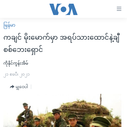
သုံး
ရ
လွယ်ကူ
မြန်မာ
မူလစာမျက်နှာ
စေ
ကချင် မိုးမောက်မှာ အရပ်သားထောင်နဲ့ချီ
မြန်မာ
သည့်
စစ်ဘေးရှောင်
ကမ္ဘာ့သတင်းများ
Link
ဗွီဒီယို
နိုင်ငံတကာ
ကိုနိုင်ကွန်းအိမ်
များ
သတင်းလွတ်လပ်ခွင့်
အမေရိကန်
၂၁ ဧၿပီ၊ ၂၀၂၁
ပင်မ
ရပ်ဝန်းတခု လမ်းတခု အလွန်
တရုတ်
အကြောင်းအရာ
မျှဝေပါ
သို့
အင်္ဂလိပ်စာလေ့လာမယ်
အစ္စရေး-ပါလက်စတိုင်း
ကျော်
အပတ်စဉ်ကဏ္ဍများ
အမေရိကန်သုံးအီဒီယံ
ကြည့်
ရေဒီယိုနှင့်ရုပ်သံ အချက်အလက်များ
မကြေးမုံရဲ့ အင်္ဂလိပ်စာ
ရေဒီယို
ရန်
ပင်မ
ရေဒီယို/တီဗွီအစီအစဉ်
ရုပ်ရှင်ထဲက အင်္ဂလိပ်စာ
တီဗွီ