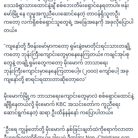
ဒေသခံရွာသားထောင်နဲ့ချီ စစ်ဘေးတိမ်းရှောင်နေရတာပါ။ ဗန်း
မော်မြို့နေ လူမှုအကူညီပေးဆောင်နေတဲ့ တာဝန်ရှိသူတဦး
ကတော့ လက်ရှိစစ်ရှောင်သူတွေရဲ့ အခြေအနေကို အခုလိုပြောပါ
တယ်။
"ကျနော်တို့ ဒီဗန်းမော်မှာကတော့ ရှမ်းနဲ့ဗမာတိုင်းရင်းသားတချို့
ကတော့ ဘုန်းကြီးကျောင်းတွေမှာနေနေကြတယ်။ ကချင်အုပ်စု
တွေနဲ့ တချို့ရှမ်းတွေကတော့ မိုးမောက် ဘာသာရေး
ဘုန်းကြီးကျောင်းမှာနေနေကြတာပေါ့။ (၂၀၀၀) ကျော်ပေါ့ အခု
ကျနော်တို့ စာရင်းရထားတာဆိုတော့လေ"
မိုးမောက်မြို့က ဘာသာရေးကျောင်းတွေမှာလဲ စစ်ရှောင်ထောင်နဲ့
ချီရှိနေတယ်လို့ မိုးမောက် KBC အသင်းတော်က ကူညီရေး
ဆောင်ရွက်နေတဲ့ ဆရာ ဦးထိန်နန်နော် ကပြောပါတယ်။
"ဦးရေ ကျွန်တော်တို့ မိုးမောက် နှစ်ခြင်းချတ်ထဲကိုရောက်လာတာ
ဦးရေ(၆၀၀)ထိရှိတယ်။ ဒါပေမဲ့ ဒီတခြား Non -Christians တွေ