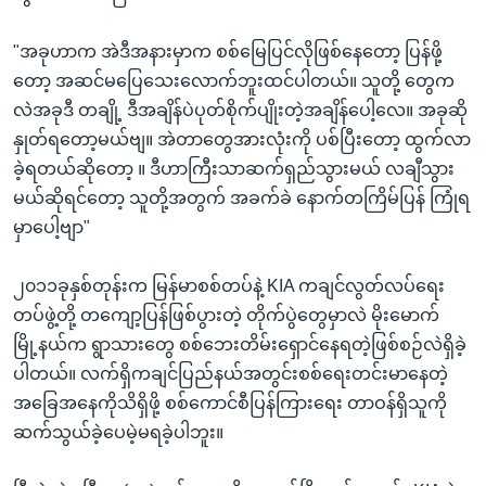
"အခုဟာက အဲဒီအနားမှာက စစ်မြေပြင်လိုဖြစ်နေတော့ ပြန်ဖို့
တော့ အဆင်မပြေသေးလောက်ဘူးထင်ပါတယ်။ သူတို့ တွေက
လဲအခုဒီ တချို့ ဒီအချိန်ပဲပုတ်စိုက်ပျိုးတဲ့အချိန်ပေါ့လေ။ အခုဆို
နှုတ်ရတော့မယ်ဗျ။ အဲတာတွေအားလုံးကို ပစ်ပြီးတော့ ထွက်လာ
ခဲ့ရတယ်ဆိုတော့ ။ ဒီဟာကြီးသာဆက်ရှည်သွားမယ် လချီသွား
မယ်ဆိုရင်တော့ သူတို့အတွက် အခက်ခဲ နောက်တကြိမ်ပြန် ကြုံရ
မှာပေါ့ဗျာ"
၂၀၁၁ခုနှစ်တုန်းက မြန်မာစစ်တပ်နဲ့ KIA ကချင်လွတ်လပ်ရေး
တပ်ဖွဲ့တို့ တကျော့ပြန်ဖြစ်ပွားတဲ့ တိုက်ပွဲတွေမှာလဲ မိုးမောက်
မြို့နယ်က ရွာသားတွေ စစ်ဘေးတိမ်းရှောင်နေရတဲ့ဖြစ်စဉ်လဲရှိခဲ့
ပါတယ်။ လက်ရှိကချင်ပြည်နယ်အတွင်းစစ်ရေးတင်းမာနေတဲ့
အခြေအနေကိုသိရှိဖို့ စစ်ကောင်စီပြန်ကြားရေး တာဝန်ရှိသူကို
ဆက်သွယ်ခဲ့ပေမဲ့မရခဲ့ပါဘူး။