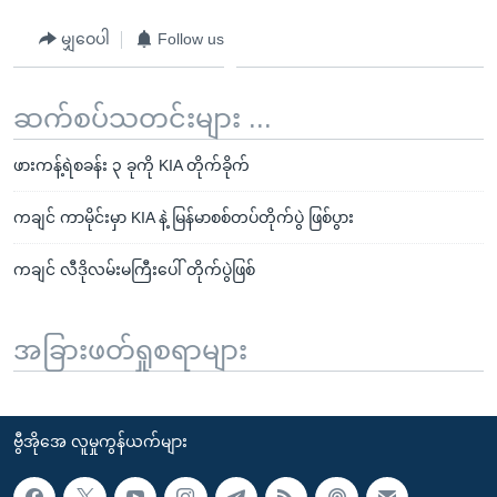
မျှဝေပါ
Follow us
ဆက်စပ်သတင်းများ ...
ဖားကန့်ရဲစခန်း ၃ ခုကို KIA တိုက်ခိုက်
ကချင် ကာမိုင်းမှာ KIA နဲ့ မြန်မာစစ်တပ်တိုက်ပွဲ ဖြစ်ပွား
ကချင် လီဒိုလမ်းမကြီးပေါ် တိုက်ပွဲဖြစ်
အခြားဖတ်ရှုစရာများ
ဗွီအိုအေ လူမှုကွန်ယက်များ