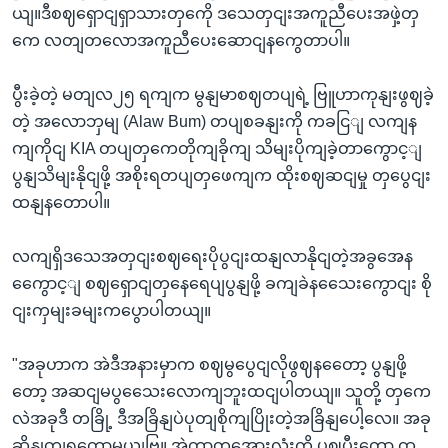
ယျ။ဒီစဈရှောငျရှာသားတှကေို ဒသေတှငျးအကူညီပေးအဖှဲ့တှ
ကေ လတျတလောအကူညီပေးဆောငျနကွေတာပါ။
ပွီးခဲ့တဲ့ မတျလ၂၅ ရကျက မွနျမာစဈတပျရဲ့ ဗြူဟာကုနျးဖွဈခဲ့
တဲ့ အလောဘှမျ (Alaw Bum) တပျစခနျးကို ကခငြျ လကျန
ကျကိုငျ KIA တပျတှကေတိုကျခိုကျ သိမျးပိုကျခဲ့တာကွောင့ျ
ပွနျသိမျးနိုငျဖို့ အစိုးရတပျတှဖေကျက ထိုးစဈဆငျမှု တှပွေငျး
ထနျနတောပါ။
လကျရှိဒသေအတှငျးစဈရေးပိုပွငျးထနျလာနိုငျတဲ့အခွအေန
ကွေောင့ျ စဈရှောငျတှနေရေပျပွနျဖို့ ခကျခဲနသေေးကွောငျး စို
ငျးကှမျးခမျးကပွောပါတယျ။
"အခုဟာက အဲဒီအနားမှာက စဈမွပွေငျလိုဖွဈနတေော့ ပွနျဖို့
တော့ အဆငျမပွသေေးလောကျဘူးထငျပါတယျ။ သူတို့ တှကေ
လဲအခုဒီ တခြို့ ဒီအခြိနျပဲပုတျစိုကျပြိုးတဲ့အခြိနျပေါ့လေ။ အခု
ဆိုနှုတျရတော့မယျဗြ။ အဲတာတှအေားလုံးကို ပဈပွီးတော့ ထှ