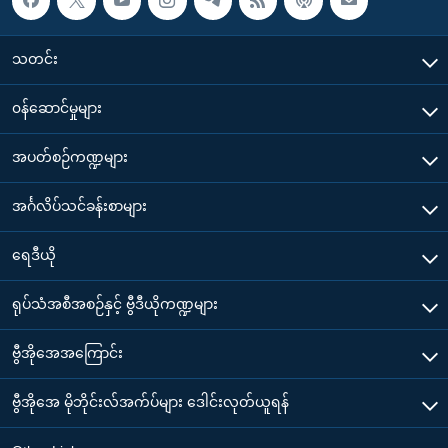
သတင်း
၀န်ဆောင်မှုများ
အပတ်စဉ်ကဏ္ဍများ
အင်္ဂလိပ်သင်ခန်းစာများ
ရေဒီယို
ရုပ်သံအစီအစဉ်နှင့် ဗွီဒီယိုကဏ္ဍများ
ဗွီအိုအေအကြောင်း
ဗွီအိုအေ မိုဘိုင်းလ်အက်ပ်များ ဒေါင်းလုတ်ယူရန်