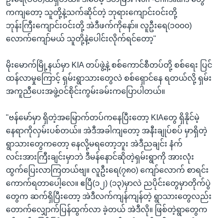
ကကျတော့ သူတို့နဲ့သက်ဆိုင်တဲ့ ဘုရားကျောင်းဝင်းတို့
ဘုန်းကြီးကျောင်းဝင်းတို့ အဲဒီဖက်ကိုနော်။ လူဦးရေ(၁၀၀၀)
လောက်ကျော်မယ် သူတို့နဲ့ပေါင်းလိုက်ရင်တော့"
မိုးမောက်မြို့နယ်မှာ KIA တပ်ဖွဲ့နဲ့ စစ်ကောင်စီတပ်တို့ စစ်ရေး ပြင်
ထန်လာမှုကြောင့် ရှမ်းရွာသားတွေလဲ စစ်ရှောင်နေ ရတယ်လို့ ရှမ်း
အကူညီပေးအဖွဲ့ဝင်စိုင်းကွမ်းခမ်းကပြောပါတယ်။
"ဗန်မော်မှာ ရှိတဲ့အမြောက်တပ်ကနေပြီးတော့ KIAတွေ ရှိနိုင်မဲ့
နေရာကိုလှမ်းပစ်တယ်။ အဲဒီအခါကျတော့ အနီးချုပ်စပ် မှာရှိတဲ့
ရွာသားတွေကတော့ နေလို့မရတော့ဘူး အဲဒီညချင်း နံက်
လင်းအားကြီးချင်းမှာဘဲ ဒီမန်နောင်ဆိုတဲ့ရှမ်းရွာကို အားလုံး
ထွက်ပြေးလာကြတယ်ဗျ။ လူဦးရေ(၇၈၀) ကျော်လောက် စာရင်း
ကောက်ရတာပေါ့လေ။ ဧပြီ(၁၂) (၁၃)မှာလဲ ညပိုင်းတွေမှာတိုက်ပွဲ
တွေက ဆက်ရှိပြီးတော့ အဲဒီလက်ကျန်ကျန်တဲ့ ရွာသားတွေလည်း
တောက်လျှောက်ပြန်ထွက်လာ ခဲ့တယ် အဲဒီလို။ ဖြစ်တဲ့ရွာတွေက