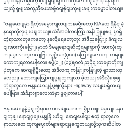
ပွငျထနျလာမှုကွောင့ျ ရှမျးရှာသားတှလေဲ စဈရှောငျနေ ရတ
ယျလို့ ရှမျးအကူညီပေးအဖှဲ့ဝငျစိုငျးကှမျးခမျးကပွောပါတယျ။
"ဗနျမောျမှာ ရှိတဲ့အမွောကျတပျကနပွေီးတော့ KIAတှေ ရှိနိုငျမဲ့
နရောကိုလှမျးပဈတယျ။ အဲဒီအခါကတြော့ အနီးခြုပျစပျ မှာရှိ
တဲ့ရှာသားတှကေတော့ နလေို့မရတော့ဘူး အဲဒီညခငြျး နံကျလ
ငျးအားကွီးခငြျးမှာဘဲ ဒီမနျနောငျဆိုတဲ့ရှမျးရှာကို အားလုံးထှ
ကျပွေးလာကွတယျဗြ။ လူဦးရေ(၇၈၀) ကြောျလောကျ စာရငျး
ကောကျရတာပေါ့လေ။ ဧပွီ(၁၂) (၁၃)မှာလဲ ညပိုငျးတှမှောတိုကျ
ပှဲတှကေ ဆကျရှိပွီးတော့ အဲဒီလကျကနြျကနြျတဲ့ ရှာသားတှ
လေညျး တောကျလြှောကျပွနျထှကျလာ ခဲ့တယျ အဲဒီလို။ ဖွဈ
တဲ့ရှာတှကေ ဗနျးမောျနဲ့မွဈကွီးနား Highway လမျးမရှိတယျ
ပေါ့ဗြာ။ အဲဒီနားရှာလေးထဲမှာ ဖွဈတာပေါ့"
ဗနျးမောျနဲ့မွဈကွီးနားကားလမျးဘေးက မွို့သဈ၊ မခှယျ၊ နော
ငျကုနျ၊ နောငျဂှမျ၊ ပနျခြိုးဟိုငျ၊ နောငျပေါငျး စတဲ့ ရှာတှကေ
ရှာသားတှေ ထှကျပွေးတိမျးရှောငျနကွေတယျလို့သူကဆိုပါတ