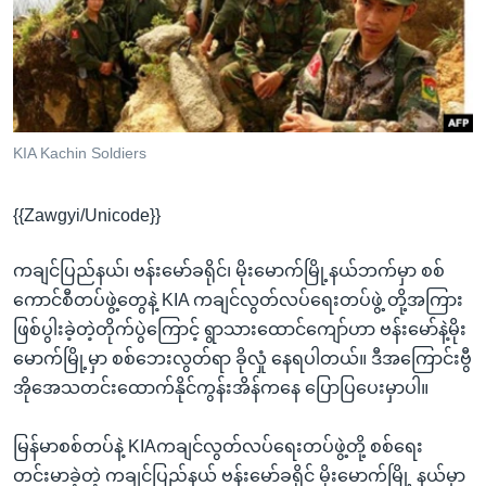
အ
သုတပဒေသာ အင်္ဂလိပ်စာ
ညွန်း
Learning English
စာမျက်နှာ
သို့
ဗွီအိုအေ လူမှုကွန်ယက်များ
ကျော်
ကြည့်
KIA Kachin Soldiers
ရန်
ဘာသာစကားများ
ရှာဖွေ
{{Zawgyi/Unicode}}
ရန်
နေရာ
ကချင်ပြည်နယ်၊ ဗန်းမော်ခရိုင်၊ မိုးမောက်မြို့နယ်ဘက်မှာ စစ်
သို့
ကောင်စီတပ်ဖွဲ့တွေနဲ့ KIA ကချင်လွတ်လပ်ရေးတပ်ဖွဲ့ တို့အကြား
ကျော်
ဖြစ်ပွါးခဲ့တဲ့တိုက်ပွဲကြောင့် ရွာသားထောင်ကျော်ဟာ ဗန်းမော်နဲ့မိုး
ရန်
မောက်မြို့မှာ စစ်ဘေးလွတ်ရာ ခိုလှုံ နေရပါတယ်။ ဒီအကြောင်းဗွီ
အိုအေသတင်းထောက်နိုင်ကွန်းအိန်ကနေ ပြောပြပေးမှာပါ။
မြန်မာစစ်တပ်နဲ့ KIAကချင်လွတ်လပ်ရေးတပ်ဖွဲ့တို့ စစ်ရေး
တင်းမာခဲ့တဲ့ ကချင်ပြည်နယ် ဗန်းမော်ခရိုင် မိုးမောက်မြို့ နယ်မှာ