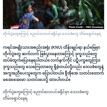
အ
သုတပဒေသာ အင်္ဂလိပ်စာ
ညွန်း
Learning English
စာမျက်နှာ
သို့
ဗွီအိုအေ လူမှုကွန်ယက်များ
ကျော်
ကြည့်
တိုက်ပွဲတွေကြောင့် ညောင်လေးပင်ခရိုင်မှာ ဒေသခံတွေ တိမ်းရှောင်နေရ
ရန်
ဘာသာစကားများ
ရှာဖွေ
ကရင်အမျိုးသားအစည်းအရုံး (KNU) ထိန်းချုပ်ရာ နယ်မြေမှာ
ရန်
တိုက်ပွဲတွေ ဆက်လက် ဖြစ်ပွားနေတာကြောင့် ဒုက္ခသည်တွေ
နေရာ
ထပ်မံထွက်ပြေးနေရပါတယ်။ လက်နက်ကိုင် ပဋိပက္ခတွေကြား
သို့
ဒုက္ခသည်တွေ သေကြေတာတွေ ရှိခဲ့တယ်လို့လည်း ဒေသခံတွေနဲ့
ကျော်
အကူအညီပေးသူတွေက ပြောပါတယ်။ ဗွီအိုအေ သတင်းထောက်
ရန်
မအေးအေးမာ သတင်းပေးပို့ ထားပါတယ်။
တိုက်ပွဲတွေကြောင့် ညောင်လေးပင်ခရိုင်မှာ ဒေသခံတွေ
တိမ်းရှောင်နေရ