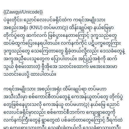
{{Zawgyi/Unicode}}
ပဲခူးတိုင်း၊ ညောင်လေးပင်ခရိုင်ထဲက ကရင်အမျိုးသား
အစည်းအရုံး (KNU) တပ်မဟာ(၃) ထိန်းချုပ်ရာ နယ်မြေမှာ
တိုက်ပွဲတွေ ဆက်လက် ဖြစ်ပွားနေတာကြောင့် ဒုက္ခသည်တွေ
ထပ်မံထွက်ပြေးနေရပါတယ်။ လက်နက်ကိုင် ပဋိပက္ခတွေကြား
ဒုက္ခသည်တွေ သေကြေတာတွေ ရှိခဲ့တယ်လို့လည်း ဒေသခံတွေနဲ့
အကူအညီပေးသူတွေက ပြောပါတယ်။ အပြည့်အစုံကို ဆက်
သွယ် စုံစမ်းထားတဲ့ ဗွီအိုအေ သတင်းထောက် မအေးအေးမာ
သတင်းပေးပို့ ထားပါတယ်။
ကရင်အမျိုးသား အစည်းအရုံး ထိမ်းချုပ်ရာ တပ်မဟာ
အသီးသီးမှာ စစ်ကောင်စီတပ်တွေနဲ့ ကေအန်ယူတပ်တွေ တိုက်ပွဲ
တွေဖြစ်နေပွားသလို ကေအန်ယူ တပ်မဟာ(၃) နယ်မြေ ညောင်
လေးပင်ခရိုင်မှာလည်း စစ်ကောင်စီဘက်က ကျေးရွာတွေကို
လက်နက်ကြီးတွေနဲ ရွာတွေထဲ ပစ်ခတ်တာတွေကြောင့် ဒီရက်ထဲ
မှာ ကျေးရွားသားတဦး သေဆုံးခဲ့တယ်လို့ ဒေသခံရွာသားတဦး