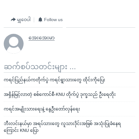
မျှဝေပါ
Follow us
အေးအေးမာ
ဆက်စပ်သတင်းများ ...
ကရင်ပြည်နယ်ကတိုက်ပွဲ ကရင်ရွာသားတွေ ထိုင်းကိုပြေး
အရှိန်မြင့်လာတဲ့ စစ်ကောင်စီ-KNU တိုက်ပွဲ ဒုက္ခသည် ဦးရေတိုး
ကရင်အမျိုးသားရေးနဲ့ နွေဦးတော်လှန်ရေး
ဘီးလင်းနယ်မှာ အရပ်သားတွေ လူသားဒိုင်းအဖြစ် အသုံးပြုခံနေရ
ကြောင်း KNU ပြော