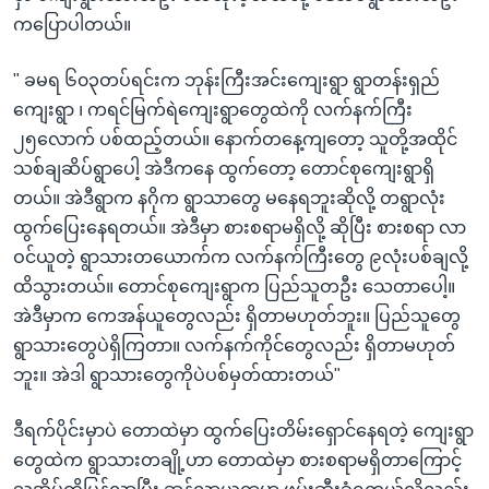
ကပြောပါတယ်။
" ခမရ ၆၀၃တပ်ရင်းက ဘုန်းကြီးအင်းကျေးရွာ ရွာတန်းရှည်
ကျေးရွာ ၊ ကရင်မြက်ရဲကျေးရွာတွေထဲကို လက်နက်ကြီး
၂၅လောက် ပစ်ထည့်တယ်။ နောက်တနေ့ကျတော့ သူတို့အထိုင်
သစ်ချဆိပ်ရွာပေါ့ အဲဒီကနေ ထွက်တော့ တောင်စုကျေးရွာရှိ
တယ်။ အဲဒီရွာက နဂိုက ရွာသာတွေ မနေရဘူးဆိုလို့ တရွာလုံး
ထွက်ပြေးနေရတယ်။ အဲဒီမှာ စားစရာမရှိလို့ ဆိုပြီး စားစရာ လာ
ဝင်ယူတဲ့ ရွာသားတယောက်က လက်နက်ကြီးတွေ ၉လုံးပစ်ချလို့
ထိသွားတယ်။ တောင်စုကျေးရွာက ပြည်သူတဦး သေတာပေါ့။
အဲဒီမှာက ကေအန်ယူတွေလည်း ရှိတာမဟုတ်ဘူး။ ပြည်သူတွေ
ရွာသားတွေပဲရှိကြတာ။ လက်နက်ကိုင်တွေလည်း ရှိတာမဟုတ်
ဘူး။ အဲဒါ ရွာသားတွေကိုပဲပစ်မှတ်ထားတယ်"
ဒီရက်ပိုင်းမှာပဲ တောထဲမှာ ထွက်ပြေးတိမ်းရှောင်နေရတဲ့ ကျေးရွာ
တွေထဲက ရွာသားတချို့ဟာ တောထဲမှာ စားစရာမရှိတာကြောင့်