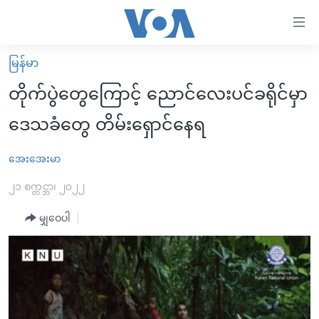
သုံး
ရ
လွယ်ကူ
မြန်မာ
မူလစာမျက်နှာ
စေ
တိုက်ပွဲတွေကြောင့် ညောင်လေးပင်ခရိုင်မှာ
မြန်မာ
သည့်
ဒေသခံတွေ တိမ်းရှောင်နေရ
ကမ္ဘာ့သတင်းများ
Link
ဗွီဒီယို
နိုင်ငံတကာ
အေးအေးမာ
များ
သတင်းလွတ်လပ်ခွင့်
အမေရိကန်
၂၁ စက္တင္ဘာ၊ ၂၀၂၂
ပင်မ
ရပ်ဝန်းတခု လမ်းတခု အလွန်
တရုတ်
အကြောင်းအရာ
မျှဝေပါ
သို့
အင်္ဂလိပ်စာလေ့လာမယ်
အစ္စရေး-ပါလက်စတိုင်း
ကျော်
အပတ်စဉ်ကဏ္ဍများ
အမေရိကန်သုံးအီဒီယံ
ကြည့်
ရေဒီယိုနှင့်ရုပ်သံ အချက်အလက်များ
မကြေးမုံရဲ့ အင်္ဂလိပ်စာ
ရေဒီယို
ရန်
ပင်မ
ရေဒီယို/တီဗွီအစီအစဉ်
ရုပ်ရှင်ထဲက အင်္ဂလိပ်စာ
တီဗွီ