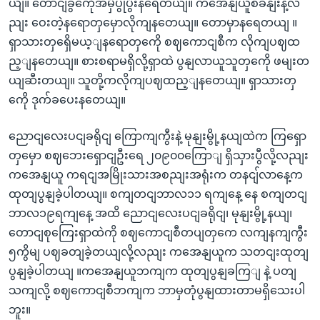
ယျ။ တောငျခွကေိုအမှီပွုပွီးနရေတယျ။ ကအေနျယူစခနျးနဲ့လ
ညျး ဝေးတဲ့နရောတှမှောလိုကျနတေယျ။ တောမှာနရေတယျ ။
ရှာသားတှရှေိမယ့ျနရောတှကေို စဈကောငျစီက လိုကျပဈထ
ည့ျနတေယျ။ စားစရာမရှိလို့ရှာထဲ ပွနျလာယူသူတှကေို ဖမျးတ
ယျဆီးတယျ။ သူတို့ကလိုကျပဈထည့ျနတေယျ။ ရှာသားတှ
ကေို ဒုက်ခပေးနတေယျ။
ညောငျလေးပငျခရိုငျ ကြောကျကွီးနဲ့ မုနျးမွို့နယျထဲက ကြရှော
တှမှော စဈဘေးရှောငျဦးရေ ၂၀၉၀၀ကြောျ ရှိသှားပွီလို့လညျး
ကအေနျယူ ကရငျအမြိုးသားအစညျးအရုံးက တနငျ်လာနေ့က
ထုတျပွနျခဲ့ပါတယျ။ စကျတငျဘာလ၁၁ ရကျနေ့ နေ စကျတငျ
ဘာလ၁၉ရကျနေ့ အထိ ညောငျလေးပငျခရိုငျ၊ မုနျးမွို့နယျ၊
တောငျစုကြေးရှာထဲကို စဈကောငျစီတပျတှကေ လကျနကျကွီး
၅ကွိမျ ပဈခတျခဲ့တယျလို့လညျး ကအေနျယူက သတငျးထုတျ
ပွနျခဲ့ပါတယျ ။ကအေနျယူဘကျက ထုတျပွနျခကြျ နဲ့ ပတျ
သကျလို့ စဈကောငျစီဘကျက ဘာမှတုံပွနျထားတာမရှိသေးပါ
ဘူး။