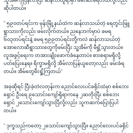
သူအိမ်ကိုပြန်လာပြီး ဆန်လာယူရာမှာ ဖမ်းဆီးခံရတယ်လို့လည်း
ဆိုပါတယ်။
" ၅၉၀တပ်ရင်းက မုန်းမြို့နယ်ထဲက ဆန်လာသယ်တဲ့ ရေတွင်းဖြူ
ရွာသားကိုလည်း ဖမ်းလိုက်တယ်။ ညနေဘက်မှာပဲ ခမရ
၆၀၃တပ်ရင်းနဲ့ ခမရ ၅၉၉တပ်ရင်းတို့ကလဲ ဆန်လာသယ်တဲ့
အောလောဆီရွာသားတွေကိုဖမ်းပြီး သူ့အိမ်ကို မီရှို့သွားတယ်။
လူအခွင့်ရေးက တအားချိုးဖောက်ခံနေတာပဲ။ စားစရာမရှိလို့
ပတ်ပြေးနေရ။ ရိက္ခာမရှိလို့ အိမ်လာပြန်ယူတော့လည်း ဖမ်းခံရ
တယ်။ အိမ်တွေမီးရှို့ကြတယ်"
အခုဆိုရင် ပြီးခဲ့တဲလတုန်းက ညောင်လေးပင်ခရိုင်ထဲမှာ စစ်ဘေး
ရှောင် ဦးရေ ၉သောင်းကျော်ရှိရာကနေ ၂ဆတိုးပြီး စစ်ဘေး
ရှောင် ၂သောင်းကျော်သွားပြီလို့လည်း သူကဆက်ပြောပြပါ
တယ်။
" ဒုက္ခသည်ကတော့ ၂သောင်းကျော်သွားပြီ။ ညောင်လေးပင်ခရိုင်