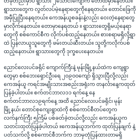
တခုတည်းမှာပဲ ရွာသား ၂သောင်းကျော်က တောထဲမှာနေတယ်။
ရွာသားတွေက လွတ်လပ်မဲ့နေရာတွေကိုနေရတယ်။ တောင်ခြေကို
အမှီပြုပြီးနေရတယ်။ ကေအန်ယူစခန်းနဲ့လည်း ဝေးတဲ့နေရာတွေ
မှာလိုက်နေတယ်။ တောမှာနေရတယ် ။ ရွာသားတွေရှိမယ့်နေရာ
တွေကို စစ်ကောင်စီက လိုက်ပစ်ထည့်နေတယ်။ စားစရာမရှိလို့ရွာ
ထဲ ပြန်လာယူသူတွေကို ဖမ်းတယ်ဆီးတယ်။ သူတို့ကလိုက်ပစ်
ထည့်နေတယ်။ ရွာသားတွေကို ဒုက္ခပေးနေတယ်။
ညောင်လေးပင်ခရိုင် ကျောက်ကြီးနဲ့ မုန်းမြို့နယ်ထဲက ကျေရွာ
တွေမှာ စစ်ဘေးရှောင်ဦးရေ ၂၀၉၀၀ကျော် ရှိသွားပြီလို့လည်း
ကေအန်ယူ ကရင်အမျိုးသားအစည်းအရုံးက တနင်္လာနေ့ကထုတ်
ပြန်ခဲ့ပါတယ်။ စက်တင်ဘာလ၁၁ ရက်နေ့ နေ
စက်တင်ဘာလ၁၉ရက်နေ့ အထိ ညောင်လေးပင်ခရိုင်၊ မုန်း
မြို့နယ်၊ တောင်စုကျေးရွာထဲကို စစ်ကောင်စီတပ်တွေက
လက်နက်ကြီး ၅ကြိမ် ပစ်ခတ်ခဲ့တယ်လို့လည်း ကေအန်ယူက
သတင်းထုတ်ပြန်ခဲ့ပါတယ် ။ကေအန်ယူဘက်က ထုတ်ပြန်ချက် နဲ့
ပတ်သက်လို့ စစ်ကောင်စီဘက်က ဘာမှတုံပြန်ထားတာမရှိ