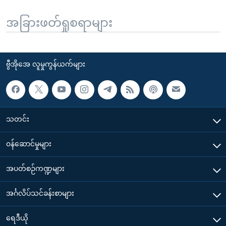
အခြားဖတ်ရှုစရာများ
ဗွီအိုအေ လူမှုကွန်ယက်များ
သတင်း
၀န်ဆောင်မှုများ
အပတ်စဉ်ကဏ္ဍများ
အင်္ဂလိပ်သင်ခန်းစာများ
ရေဒီယို