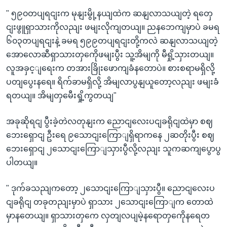
" ၅၉၀တပျရငျးက မုနျးမွို့နယျထဲက ဆနျလာသယျတဲ့ ရတှေ
ငျးဖွူရှာသားကိုလညျး ဖမျးလိုကျတယျ။ ညနဘေကျမှာပဲ ခမရ
၆၀၃တပျရငျးနဲ့ ခမရ ၅၉၉တပျရငျးတို့ကလဲ ဆနျလာသယျတဲ့
အောလောဆီရှာသားတှကေိုဖမျးပွီး သူ့အိမျကို မီရှို့သှားတယျ။
လူအခှင့ျရေးက တအားခြိုးဖောကျခံနတောပဲ။ စားစရာမရှိလို့
ပတျပွေးနရေ။ ရိက်ခာမရှိလို့ အိမျလာပွနျယူတော့လညျး ဖမျးခံ
ရတယျ။ အိမျတှမေီးရှို့ကွတယျ"
အခုဆိုရငျ ပွီးခဲ့တဲလတုနျးက ညောငျလေးပငျခရိုငျထဲမှာ စဈ
ဘေးရှောငျ ဦးရေ ၉သောငျးကြောျရှိရာကနေ ၂ဆတိုးပွီး စဈ
ဘေးရှောငျ ၂သောငျးကြောျသှားပွီလို့လညျး သူကဆကျပွောပွ
ပါတယျ။
" ဒုက်ခသညျကတော့ ၂သောငျးကြောျသှားပွီ။ ညောငျလေးပ
ငျခရိုငျ တခုတညျးမှာပဲ ရှာသား ၂သောငျးကြောျက တောထဲ
မှာနတေယျ။ ရှာသားတှကေ လှတျလပျမဲ့နရောတှကေိုနရေတ