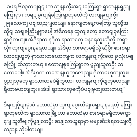
" ခမရ ၆၀၃တပျရငျးက ဘုနျးကွီးအငျးကြေးရှာ ရှာတနျးရှညျ
ကြေးရှာ ၊ ကရငျမွကျရဲကြေးရှာတှထေဲကို လကျနကျကွီး
၂၅လောကျ ပဈထည့ျတယျ။ နောကျတနေ့ကတြော့ သူတို့အ
ထိုငျ သဈခဆြိပျရှာပေါ့ အဲဒီကနေ ထှကျတော့ တောငျစုကြေး
ရှာရှိတယျ။ အဲဒီရှာက နဂိုက ရှာသာတှေ မနရေဘူးဆိုလို့ တရှာ
လုံး ထှကျပွေးနရေတယျ။ အဲဒီမှာ စားစရာမရှိလို့ ဆိုပွီး စားစရာ
လာဝငျယူတဲ့ ရှာသားတယောကျက လကျနကျကွီးတှေ ၉လုံးပဈ
ခလြို့ ထိသှားတယျ။ တောငျစုကြေးရှာက ပွညျသူတဦး သ
တောပေါ့။ အဲဒီမှာက ကအေနျယူတှလေညျး ရှိတာမဟုတျဘူး။
ပွညျသူတှေ ရှာသားတှပေဲရှိကွတာ။ လကျနကျကိုငျတှလေညျး
ရှိတာမဟုတျဘူး။ အဲဒါ ရှာသားတှကေိုပဲပဈမှတျထားတယျ"
ဒီရကျပိုငျးမှာပဲ တောထဲမှာ ထှကျပွေးတိမျးရှောငျနရေတဲ့ ကြေး
ရှာတှထေဲက ရှာသားတခြို့ဟာ တောထဲမှာ စားစရာမရှိတာကွော
င့ျ သူအိမျကိုပွနျလာပွီး ဆနျလာယူရာမှာ ဖမျးဆီးခံရတယျလို့
လညျး ဆိုပါတယျ။