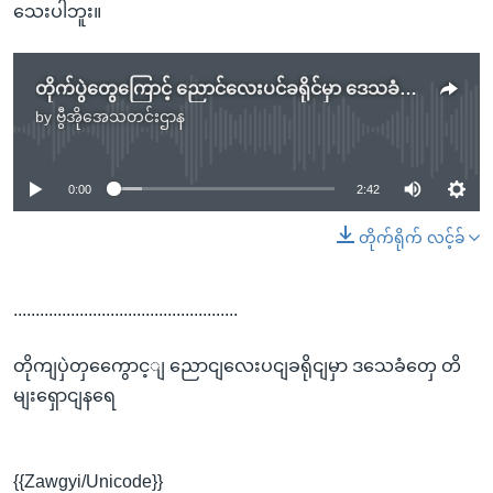
သေးပါဘူး။
တိုက်ပွဲတွေကြောင့် ညောင်လေးပင်ခရိုင်မှာ ဒေသခံတွေ တိမ်းရှောင်နေရ
by
ဗွီအိုအေသတင်းဌာန
No media source currently available
0:00
2:42
တိုက်ရိုက် လင့်ခ်
...................................................
တိုကျပှဲတှကွေောင့ျ ညောငျလေးပငျခရိုငျမှာ ဒသေခံတှေ တိ
မျးရှောငျနရေ
{{Zawgyi/Unicode}}