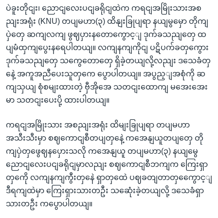
ပဲခူးတိုငျး၊ ညောငျလေးပငျခရိုငျထဲက ကရငျအမြိုးသားအစ
ညျးအရုံး (KNU) တပျမဟာ(၃) ထိနျးခြုပျရာ နယျမွမှော တိုကျ
ပှဲတှေ ဆကျလကျ ဖွဈပှားနတောကွောင့ျ ဒုက်ခသညျတှေ ထ
ပျမံထှကျပွေးနရေပါတယျ။ လကျနကျကိုငျ ပဋိပက်ခတှကွေား
ဒုက်ခသညျတှေ သကွေတောတှေ ရှိခဲ့တယျလို့လညျး ဒသေခံတှ
နေဲ့ အကူအညီပေးသူတှကေ ပွောပါတယျ။ အပွည့ျအစုံကို ဆ
ကျသှယျ စုံစမျးထားတဲ့ ဗှီအိုအေ သတငျးထောကျ မအေးအေး
မာ သတငျးပေးပို့ ထားပါတယျ။
ကရငျအမြိုးသား အစညျးအရုံး ထိမျးခြုပျရာ တပျမဟာ
အသီးသီးမှာ စဈကောငျစီတပျတှနေဲ့ ကအေနျယူတပျတှေ တို
ကျပှဲတှဖွေဈနပှေားသလို ကအေနျယူ တပျမဟာ(၃) နယျမွေ
ညောငျလေးပငျခရိုငျမှာလညျး စဈကောငျစီဘကျက ကြေးရှာ
တှကေို လကျနကျကွီးတှနေဲ ရှာတှထေဲ ပဈခတျတာတှကွေောင့ျ
ဒီရကျထဲမှာ ကြေးရှားသားတဦး သဆေုံးခဲ့တယျလို့ ဒသေခံရှာ
သားတဦး ကပွောပါတယျ။