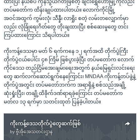
ထားပြီး နယ်စပ် ကုန်သွယ်ဂိတ်ဖြစ်တဲ့ ချင်းရွှေဟော်မြို့ကိုလည်း
တပ်မတော်က ထိန်းချုပ်ထားပါတယ်။ လောက်ကိုင်မြို့
အဝင်အထွက် ကွမ်းလုံ၊ သီန္နီ၊ လာရှိုး စတဲ့ လမ်းတလျှောက်မှာ
လည်း လုံခြုံရေးဂိတ်တွေ တိုးချထားပြီး စစ်ဆေးမှုတွေ တင်း
ကြပ်ထားကြောင်း သိရပါတယ်။
ကိုးကန့်ဒေသမှာ မတ် ၆ ရက်ကနေ ၁၂ ရက်အထိ တိုက်ပွဲကြီး
တိုက်ပွဲငယ်ပေါင်း ၄၈ ကြိမ် ဖြစ်ပွားခဲ့ပြီး တပ်မတော်က လောက်
ကိုင်ဒေသ တည်ငြိမ်အေးချမ်းရေးအတွက် နယ်မြေရှင်းလင်းရေး
တွေ ဆက်လက်ဆောင်ရွက်နေကြောင်း၊ MNDAA ကိုးကန့်တပ်ဖွဲ့နဲ့
တိုက်ပွဲအတွင်း တပ်မတော်ဘက်က အရာရှိနဲ့ စစ်သည်အချို့
ဆုံးရှုံးပြီး၊ တချို့ထိခိုက်ဒဏ်ရာရခဲ့ကြောင်း တပ်မတော်က
မတ်လ ၁၃ ရက်မှာ သတင်းထုတ် ပြန်ခဲ့ပါတယ်။
ကိုးကန့်ဒေသတိုက်ပွဲတွေဆက်ဖြစ်
by
ဗွီအိုအေသတင်းဌာန
No media source currently available