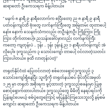
ဆရာတော် ဦးကေသရက မိန့်ပါတယ်။
“ မနက် ၈ နာရီ ၉ နာရီလောက်က စပြီးတော့ ည ၈ နာရီ ၉ နာရီ
ပတ်ဝန်းကျင်ထိ ဗုံးတွေ လက်နက်ကြီးတွေ အမြဲတမ်း ထုတာပေါ့
နော်။ နောက် သေနတ်သံကလည်း တဦးနဲ့တဦး ကြိုကြား ကြို
ကြား တိုက်တာပေါ့။ ညသန်းခေါင်မှာလည်း လက်နက်ကြီး
ကတော့ ကျတုန်းပဲ .. ဒုန်း .. ဒုန်း ဒုန်းနဲ့ ည ၁ နာရီပတ်ဝန်းကျင် အဲ
လိုပေ့ါ။ ဒုက္ခသည်က ၃ သောင်းကျော် တာပေါ့ ဝင်လာတဲ့သတင်း
ကြားပါတယ်။ ခုထိ လာတုန်းပဲတဲ့”
တရုတ်နိုင်ငံထဲ ပြေးဝင်လာတဲ့ စစ်ဘေးရှောင်ဒုက္ခသည် ၃
သောင်းကျော်ရှိနေပြီး သူတို့ကို တရုတ်နယ်စပ် မိုင်တိုင်အမှတ်
၁၂၅ မှာ တရုတ် အစိုးရက ဖွင့်ထားတဲ့ ဒုက္ခသည်စခန်းမှာ ပြုစု
စောင့်ရှောက်ထားပါတယ်။ ဒုက္ခသည်တွေ မိမိတို့ နေရပ်ရင်းကို
ပြန်ချင်ပေမယ့် စစ်ပွဲတွေကြောင့် မပြန်နိုင်ကြသေးဘူးလို့ နမ့်စမ်
ကျောင်း ဆရာတော် ဦးကေသရက မိန့်ပါတယ်။