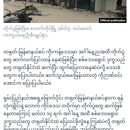
အ
သုတပဒေသာ အင်္ဂလိပ်စာ
ညွန်း
Learning English
စာမျက်နှာ
သို့
ဗွီအိုအေ လူမှုကွန်ယက်များ
တိုက်ပွဲဖြစ်ပြီးစ လောက်ကိုင်မြို့ (ဓါတ်ပုံ- တပ်မတော်
ကျော်
ကာကွယ်ရေးဦးစီးချုပ်ရုံး)
ကြည့်
ရန်
တရုတ်-မြန်မာနယ်စပ် ကိုးကန့်ဒေသမှာ အင်္ဂါနေ့ညအထိ တိုက်ပွဲ
ဘာသာစကားများ
ရှာဖွေ
တွေ ဆက်လက်ပြင်းထန် နေဆဲဖြစ်ပြီး၊ စစ်ဘေးရှောင် ဒုက္ခသည်
ရန်
တွေ တရုတ်နိုင်ငံထဲ ဆက်ပြီး ထွက်ပြေးလာနေဆဲပဲလို့ ဒေသခံ
နေရာ
တွေက ပြောပါတယ်။ ဆက်သွယ်မေးမြန်းထားတဲ့ ကိုဉာဏ်ဝင်း
သို့
အောင်က ပြောပြပါမယ်။
ကျော်
ရန်
ရှမ်းပြည်နယ်အရှေ့မြောက်ပိုင်း တရုတ်မြန်မာနယ်စပ်နားက ရန်
လုံကျိုင်းနဲ့ လောက် ကိုင်ဒေသ တဝိုက်မှာ တိုက်ပွဲတွေ ဆက်ဖြစ်
နေတာကြောင့် မတ်လ ၁၄ ရက် အင်္ဂါနေ့ အထိ စစ်ဘေးရှောင်
ဒုက္ခသည်တွေ တရုတ်နိုင်ငံထဲ ပြေးဝင်ခိုလှုံနေ ကြဆဲပဲလို့ တရုတ်
မြန်မာနယ်စပ် ယူနန်ပြည်နယ် နမ့်စမ်မြို့ ဘုန်းကြီးကျောင်း