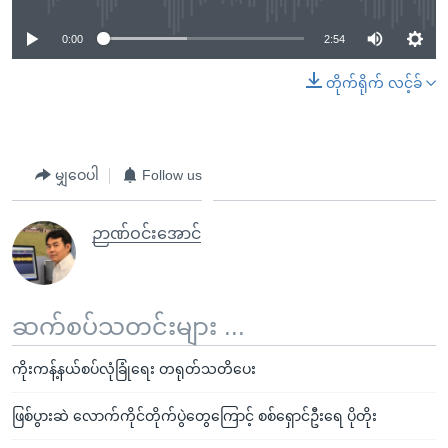
0:00
2:54
တိုက်ရိုက် လင့်ခ်
မျှဝေပါ
Follow us
ဉာဏ်ဝင်းအောင်
ဆက်စပ်သတင်းများ ...
ကိုးကန့်နယ်စပ်လုံခြုံရေး တရုတ်သတိပေး
ဖြစ်ပွားဆဲ လောက်ကိုင်တိုက်ပွဲတွေကြောင့် စစ်ရှောင်ဦးရေ ပိုတိုး