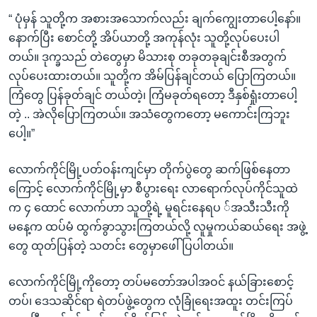
“ ပုံမှန် သူတို့က အစားအသောက်လည်း ချက်ကျွေးတာပေါ့နော်။
နောက်ပြီး စောင်တို့ အိပ်ယာတို့ အကုန်လုံး သူတို့လုပ်ပေးပါ
တယ်။ ဒုက္ခသည် တဲတွေမှာ မိသားစု တခုတခုချင်းစီအတွက်
လုပ်ပေးထားတယ်။ သူတို့က အိမ်ပြန်ချင်တယ် ပြောကြတယ်။
ကြံတွေ ပြန်ခုတ်ချင် တယ်တဲ့၊ ကြံမခုတ်ရတော့ ဒီနှစ်ရှုံးတာပေါ့
တဲ့ .. အဲလိုပြောကြတယ်။ အသံတွေကတော့ မကောင်းကြဘူး
ပေါ့။”
လောက်ကိုင်မြို့ပတ်ဝန်းကျင်မှာ တိုက်ပွဲတွေ ဆက်ဖြစ်နေတာ
ကြောင့် လောက်ကိုင်မြို့မှာ စီပွားရေး လာရောက်လုပ်ကိုင်သူထဲ
က ၄ ထောင် လောက်ဟာ သူတို့ရဲ့ မူရင်းနေရပ ်အသီးသီးကို
မနေ့က ထပ်မံ ထွက်ခွာသွားကြတယ်လို့ လူမှုကယ်ဆယ်ရေး အဖွဲ့
တွေ ထုတ်ပြန်တဲ့ သတင်း တွေမှာဖေါ်ပြပါတယ်။
လောက်ကိုင်မြို့ကိုတော့ တပ်မတော်အပါအဝင် နယ်ခြားစောင့်
တပ်၊ ဒေသဆိုင်ရာ ရဲတပ်ဖွဲ့တွေက လုံခြုံရေးအထူး တင်းကြပ်