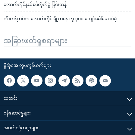
လောက်ကိုင်နယ်စပ်တိုက်ပွဲ ပြင်းထန်
ကိုးကန့်တပ်က လောက်ကိုင်မြို့ကနေ လူ ၃၀၀ ကျော်ခေါ်ဆောင်ခဲ့
အခြားဖတ်ရှုစရာများ
ဗွီအိုအေ လူမှုကွန်ယက်များ
သတင်း
၀န်ဆောင်မှုများ
အပတ်စဉ်ကဏ္ဍများ