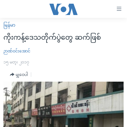
သုံး
ရ
လွယ်ကူ
မြန်မာ
မူလစာမျက်နှာ
စေ
ကိုးကန့်ဒေသတိုက်ပွဲတွေ ဆက်ဖြစ်
မြန်မာ
သည့်
ကမ္ဘာ့သတင်းများ
ဉာဏ်ဝင်းအောင်
Link
ဗွီဒီယို
နိုင်ငံတကာ
၁၅ မတ္၊ ၂၀၁၇
များ
သတင်းလွတ်လပ်ခွင့်
အမေရိကန်
မျှဝေပါ
ပင်မ
ရပ်ဝန်းတခု လမ်းတခု အလွန်
တရုတ်
အကြောင်းအရာ
သို့
အင်္ဂလိပ်စာလေ့လာမယ်
အစ္စရေး-ပါလက်စတိုင်း
ကျော်
အပတ်စဉ်ကဏ္ဍများ
အမေရိကန်သုံးအီဒီယံ
ကြည့်
ရေဒီယိုနှင့်ရုပ်သံ အချက်အလက်များ
မကြေးမုံရဲ့ အင်္ဂလိပ်စာ
ရေဒီယို
ရန်
ပင်မ
ရေဒီယို/တီဗွီအစီအစဉ်
ရုပ်ရှင်ထဲက အင်္ဂလိပ်စာ
တီဗွီ