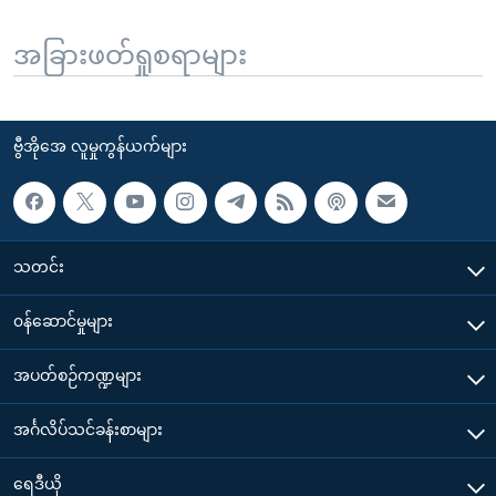
အခြားဖတ်ရှုစရာများ
ဗွီအိုအေ လူမှုကွန်ယက်များ
သတင်း
၀န်ဆောင်မှုများ
အပတ်စဉ်ကဏ္ဍများ
အင်္ဂလိပ်သင်ခန်းစာများ
ရေဒီယို