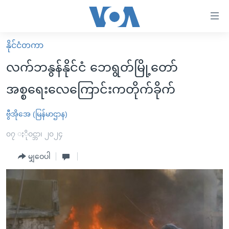
သုံး
ရ
လွယ်ကူ
နိုင်ငံတကာ
မူလစာမျက်နှာ
စေ
လက်ဘနွန်နိုင်ငံ ဘေရွတ်မြို့တော်
မြန်မာ
သည့်
အစ္စရေးလေကြောင်းကတိုက်ခိုက်
ကမ္ဘာ့သတင်းများ
Link
ဗွီဒီယို
နိုင်ငံတကာ
ဗွီအိုအေ (မြန်မာဌာန)
များ
သတင်းလွတ်လပ်ခွင့်
အမေရိကန်
၀၇ ႏိုဝင္ဘာ၊ ၂၀၂၄
ပင်မ
ရပ်ဝန်းတခု လမ်းတခု အလွန်
တရုတ်
အကြောင်းအရာ
မျှဝေပါ
သို့
အင်္ဂလိပ်စာလေ့လာမယ်
အစ္စရေး-ပါလက်စတိုင်း
ကျော်
အပတ်စဉ်ကဏ္ဍများ
အမေရိကန်သုံးအီဒီယံ
ကြည့်
ရေဒီယိုနှင့်ရုပ်သံ အချက်အလက်များ
မကြေးမုံရဲ့ အင်္ဂလိပ်စာ
ရေဒီယို
ရန်
ပင်မ
ရေဒီယို/တီဗွီအစီအစဉ်
ရုပ်ရှင်ထဲက အင်္ဂလိပ်စာ
တီဗွီ