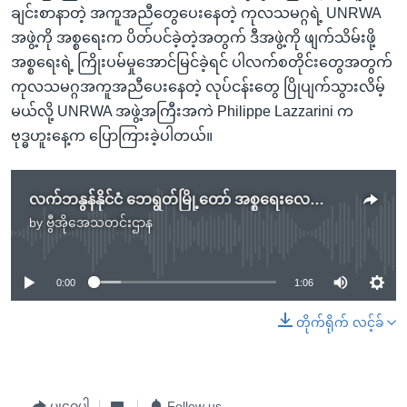
ချင်းစာနာတဲ့ အကူအညီတွေပေးနေတဲ့ ကုလသမဂ္ဂရဲ့ UNRWA
အဖွဲ့ကို အစ္စရေးက ပိတ်ပင်ခဲ့တဲ့အတွက် ဒီအဖွဲ့ကို ဖျက်သိမ်းဖို့
အစ္စရေးရဲ့ ကြိုးပမ်မှုအောင်မြင်ခဲ့ရင် ပါလက်စတိုင်းတွေအတွက်
ကုလသမဂ္ဂအကူအညီပေးနေတဲ့ လုပ်ငန်းတွေ ပြိုပျက်သွားလိမ့်
မယ်လို့ UNRWA အဖွဲ့အကြီးအကဲ Philippe Lazzarini က
ဗုဒ္ဓဟူးနေ့က ပြောကြားခဲ့ပါတယ်။
လက်ဘနွန်နိုင်ငံ ဘေရွတ်မြို့တော် အစ္စရေးလေကြောင်းကတိုက်ခိုက်
by
ဗွီအိုအေသတင်းဌာန
No media source currently available
0:00
1:06
တိုက်ရိုက် လင့်ခ်
မျှဝေပါ
Follow us