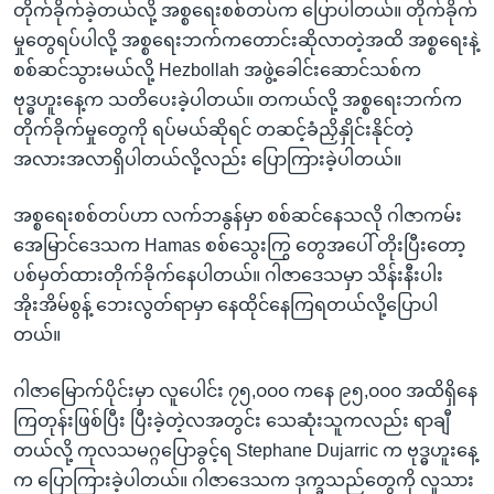
တိုက်ခိုက်ခဲ့တယ်လို့ အစ္စရေးစစ်တပ်က ပြောပါတယ်။ တိုက်ခိုက်
မှုတွေရပ်ပါလို့ အစ္စရေးဘက်ကတောင်းဆိုလာတဲ့အထိ အစ္စရေးနဲ့
စစ်ဆင်သွားမယ်လို့ Hezbollah အဖွဲ့ခေါင်းဆောင်သစ်က
ဗုဒ္ဓဟူးနေ့က သတိပေးခဲ့ပါတယ်။ တကယ်လို့ အစ္စရေးဘက်က
တိုက်ခိုက်မှုတွေကို ရပ်မယ်ဆိုရင် တဆင့်ခံညှိနှိုင်းနိုင်တဲ့
အလားအလာရှိပါတယ်လို့လည်း ပြောကြားခဲ့ပါတယ်။
အစ္စရေးစစ်တပ်ဟာ လက်ဘနွန်မှာ စစ်ဆင်နေသလို ဂါဇာကမ်း
အေမြာင်ဒေသက Hamas စစ်သွေးကြွ တွေအပေါ် တိုးပြီးတော့
ပစ်မှတ်ထားတိုက်ခိုက်နေပါတယ်။ ဂါဇာဒေသမှာ သိန်းနီးပါး
အိုးအိမ်စွန့် ဘေးလွတ်ရာမှာ နေထိုင်နေကြရတယ်လို့ပြောပါ
တယ်။
ဂါဇာမြောက်ပိုင်းမှာ လူပေါင်း ၇၅,၀၀၀ ကနေ ၉၅,၀၀၀ အထိရှိနေ
ကြတုန်းဖြစ်ပြီး ပြီးခဲ့တဲ့လအတွင်း သေဆုံးသူကလည်း ရာချီ
တယ်လို့ ကုလသမဂ္ဂပြောခွင့်ရ Stephane Dujarric က ဗုဒ္ဓဟူးနေ့
က ပြောကြားခဲ့ပါတယ်။ ဂါဇာဒေသက ဒုက္ခသည်တွေကို လူသား