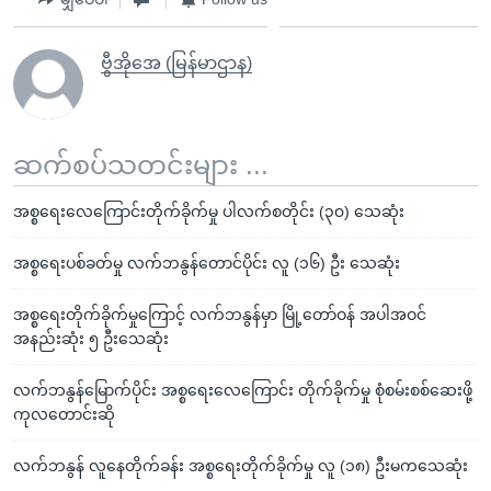
ဗွီအိုအေ (မြန်မာဌာန)
ဆက်စပ်သတင်းများ ...
အစ္စရေးလေကြောင်းတိုက်ခိုက်မှု ပါလက်စတိုင်း (၃၀) သေဆုံး
အစ္စရေးပစ်ခတ်မှု လက်ဘနွန်တောင်ပိုင်း လူ (၁၆) ဦး သေဆုံး
အစ္စရေးတိုက်ခိုက်မှုကြောင့် လက်ဘနွန်မှာ မြို့တော်ဝန် အပါအဝင်
အနည်းဆုံး ၅ ဦးသေဆုံး
လက်ဘနွန်မြောက်ပိုင်း အစ္စရေးလေကြောင်း တိုက်ခိုက်မှု စုံစမ်းစစ်ဆေးဖို့
ကုလတောင်းဆို
လက်ဘနွန် လူနေတိုက်ခန်း အစ္စရေးတိုက်ခိုက်မှု လူ (၁၈) ဦးမကသေဆုံး