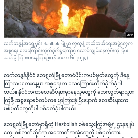
အ
သုတပဒေသာ အင်္ဂလိပ်စာ
ညွန်း
Learning English
စာမျက်နှာ
သို့
ဗွီအိုအေ လူမှုကွန်ယက်များ
ကျော်
ကြည့်
လက်ဘနွန်အရှေ့ပိုင်း Baalbek မြို့မှာ လူထုနဲ့ ကယ်ဆယ်ရေးအဖွဲ့တွေက
အစ္စရေး လေကြောင်းတိုက်ခိုက်မှုကြောင့် လောင်ကျွမ်းနေတဲ့မီးကို ငြိမ်း
ရန်
ဘာသာစကားများ
သတ်ဖို့ ကြိုးစားနေကြစဥ်။ (နိုဝင်ဘာ ၆၊ ၂၀၂၄)
ရှာဖွေ
ရန်
လက်ဘနွန်နိုင်ငံ ဘေရွတ်မြို့တောင်ပိုင်းကပစ်မှတ်တွေကို ဒီနေ့
နေရာ
ကြာသပတေးနေ့မှာ အစ္စရေးက လေကြောင်းတိုက်ခိုက်ခဲ့ပါ
သို့
တယ်။ နိုင်ငံတကာလေဆိပ်နားမှာနေသူတွေကို ဘေးလွတ်ရာသွား
ကျော်
ကြဖို့ အစ္စရေးစစ်တပ်ကပြောကြားခဲ့ပြီးနောက် လေဆိပ်နားက
ရန်
ပစ်မှတ်တွေကိုပါ ပစ်ခတ်ခဲ့ပါတယ်။
ဘေရွတ်မြို့တော်မှာရှိတဲ့ Hezbollah စစ်သွေးကြွအဖွဲ့ရဲ့ ဌာနချုပ်
တွေ၊ စစ်ဘက်ဆိုင်ရာ အဆောက်အအုံတွေကို ပစ်မှတ်ထား