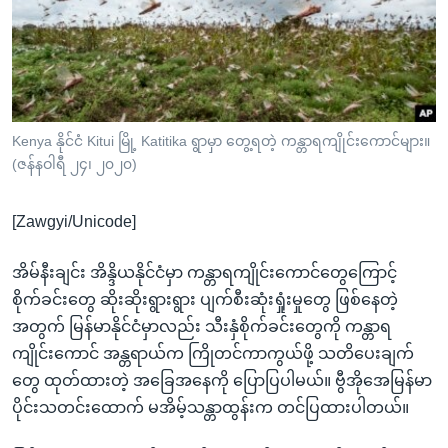
အ
သုတပဒေသာ အင်္ဂလိပ်စာ
ညွန်း
Learning English
စာမျက်နှာ
သို့
ဗွီအိုအေ လူမှုကွန်ယက်များ
ကျော်
ကြည့်
Kenya နိုင်ငံ Kitui မြို့ Katitika ရွာမှာ တွေ့ရတဲ့ ကန္တာရကျိုင်းကောင်များ။
(ဇန်နဝါရီ ၂၄၊ ၂၀၂၀)
ရန်
ဘာသာစကားများ
ရှာဖွေ
[Zawgyi/Unicode]
ရန်
နေရာ
အိမ်နီးချင်း အိန္ဒိယနိုင်ငံမှာ ကန္တာရကျိုင်းကောင်တွေကြောင့်
သို့
စိုက်ခင်းတွေ ဆိုးဆိုးရွားရွား ပျက်စီးဆုံးရှုံးမှုတွေ ဖြစ်နေတဲ့
ကျော်
အတွက် မြန်မာနိုင်ငံမှာလည်း သီးနှံစိုက်ခင်းတွေကို ကန္တာရ
ရန်
ကျိုင်းကောင် အန္တရာယ်က ကြိုတင်ကာကွယ်ဖို့ သတိပေးချက်
တွေ ထုတ်ထားတဲ့ အခြေအနေကို ပြောပြပါမယ်။ ဗွီအိုအေမြန်မာ
ပိုင်းသတင်းထောက် မအိမ့်သန္တာထွန်းက တင်ပြထားပါတယ်။