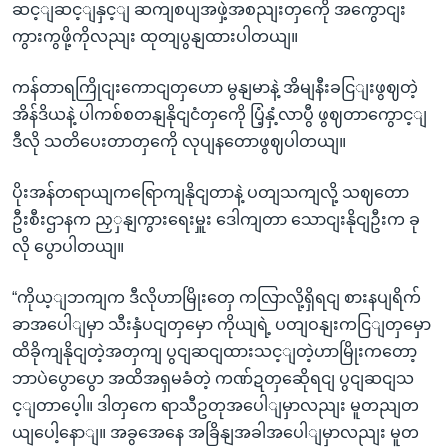
ဆင့ျဆင့ျနှင့ျ ဆကျစပျအဖှဲ့အစညျးတှကေို အကွောငျး
ကွားကွဖို့ကိုလညျး ထုတျပွနျထားပါတယျ။
ကန်တာရကြိုငျးကောငျတှဟော မွနျမာနဲ့ အိမျနီးခငြျးဖွဈတဲ့
အိန်ဒိယနဲ့ ပါကစ်စတနျနိုငျငံတှကေို ပြံ့နှံ့လာပွီ ဖွဈတာကွောင့ျ
ဒီလို သတိပေးတာတှကေို လုပျနတောဖွဈပါတယျ။
ပိုးအန်တရာယျကရြောကျနိုငျတာနဲ့ ပတျသကျလို့ သဈတော
ဦးစီးဌာနက ညှှနျကွားရေးမှူး ဒေါကျတာ သောငျးနိုငျဦးက ခု
လို ပွောပါတယျ။
“ကိုယ့ျဘကျက ဒီလိုဟာမြိုးတှေ ကလြာလို့ရှိရငျ စားနပျရိက်
ခာအပေါျမှာ သီးနှံပငျတှမှော ကိုယျရဲ့ ပတျဝနျးကငြျတှမှော
ထိခိုကျနိုငျတဲ့အတှကျ ပွငျဆငျထားသင့ျတဲ့ဟာမြိုးကတော့
ဘာပဲပွောပွော အထိအရှမခံတဲ့ ကဏ်ဍတှဆေိုရငျ ပွငျဆငျသ
င့ျတာပေ့ါ။ ဒါတှကေ ရာသီဥတုအပေါျမှာလညျး မူတညျတ
ယျပေါ့နောျ။ အခွအေနေ အခြိနျအခါအပေါျမှာလညျး မူတ