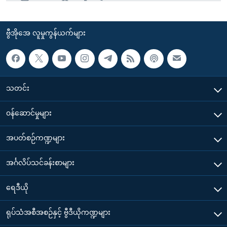
ဗွီအိုအေ လူမှုကွန်ယက်များ
သတင်း
၀န်ဆောင်မှုများ
အပတ်စဉ်ကဏ္ဍများ
အင်္ဂလိပ်သင်ခန်းစာများ
ရေဒီယို
ရုပ်သံအစီအစဉ်နှင့် ဗွီဒီယိုကဏ္ဍများ