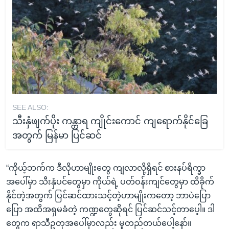
SEE ALSO:
သီးနှံဖျက်ပိုး ကန္တာရ ကျိုင်းကောင် ကျရောက်နိုင်ခြေ
အတွက် မြန်မာ ပြင်ဆင်
“ကိုယ့်ဘက်က ဒီလိုဟာမျိုးတွေ ကျလာလို့ရှိရင် စားနပ်ရိက္ခာ
အပေါ်မှာ သီးနှံပင်တွေမှာ ကိုယ်ရဲ့ ပတ်ဝန်းကျင်တွေမှာ ထိခိုက်
နိုင်တဲ့အတွက် ပြင်ဆင်ထားသင့်တဲ့ဟာမျိုးကတော့ ဘာပဲပြော
ပြော အထိအရှမခံတဲ့ ကဏ္ဍတွေဆိုရင် ပြင်ဆင်သင့်တာပေ့ါ။ ဒါ
တွေက ရာသီဥတုအပေါ်မှာလည်း မူတည်တယ်ပေါ့နော်။