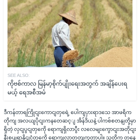
SEE ALSO:
ကိုဗစ်ကာလ မြန်မာ့စိုက်ပျိုးရေးအတွက် အချိန်ပေးရ
မယ့် ရေအစီအမံ
ဒီကန်တာရကြိုငျးကောငျတှရေဲ့ ပေါကျပှားရာဒသေ အာဖရိက
တိုကျ အလယျပိုငျးကနတေဆင့ျ အိန်ဒိယနဲ့ ပါကစ်စတနျတို့မှာ
ရှိတဲ့ လှငျပွငျတှကေို ရောကျရှိလာပွီး လလေမျးကွောငျးအတိုငျး
နီးစပျရာနိုငျငံတှကေို ရောကျလာတတျကွတာပါ။ သူတို့က တနေ့