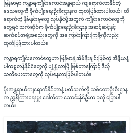
မြန်မာမှာ ကန္တာရကျိုင်းကောင်အန္တရာယ် ကျရောက်လာနိုင်တဲ့
ဒေသတွေကို စိုက်ပျိုးရေးဦးစီးဌာနက ထုတ်ပြန်ထားပါတယ်။ ထိ
ရောက်တဲ့ နှိမ်နှင်းမှုတွေ လုပ်နိုင်ဖို့အတွက် ကျိုင်းကောင်တွေကို
တွေ့ရင် သက်ဆိုင်ရာ စိုက်ပျိုးရေးဦးစီးဌာန အဆင့်ဆင့်နှင့်
ဆက်စပ်အဖွဲ့အစည်းတွေကို အကြောင်းကြားကြဖို့ကိုလည်း
ထုတ်ပြန်ထားပါတယ်။
ကန္တာရကျိုင်းကောင်တွေဟာ မြန်မာနဲ့ အိမ်နီးချင်းဖြစ်တဲ့ အိန္ဒိယနဲ့
ပါကစ္စတန်နိုင်ငံတွေကို ပျံ့နှံ့လာပြီ ဖြစ်တာကြောင့် ဒီလို
သတိပေးတာတွေကို လုပ်နေတာဖြစ်ပါတယ်။
ပိုးအန္တရာယ်ကျရောက်နိုင်တာနဲ့ ပတ်သက်လို့ သစ်တောဦးစီးဌာန
က ညွှန်ကြားရေးမှူး ဒေါက်တာ သောင်းနိုင်ဦးက ခုလို ပြောပါ
တယ်။