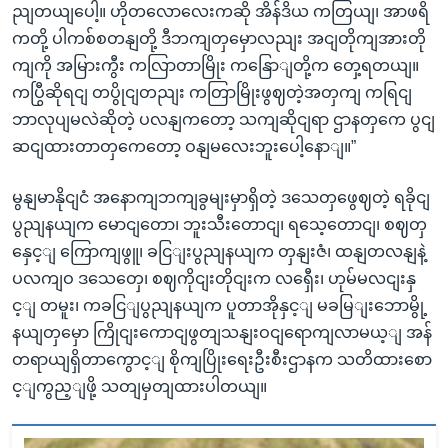
ညျတယျပေါ့။ ဟိုတလောလေးကဆို အိန်ဒိယ ကတြယျ၊ အာဖရိ
ကတို့ ပါကစ်စတနျတို့ ဒီဘကျတှမှောလညျး အငျတိုကျအားတို
ကျကို အမြားကွီး ကလြာတာမြိုး ကနြောျတို့က တှေ့ရတယျ။
ကပြွီဆိုရငျ တပွိုငျတညျး ကတြာမြိုးဖွဈတဲ့အတှကျ ကရြငျ
ဘာလုပျမလဲဆိုတဲ့ ပလနျကတော့ သကျဆိုငျရာ ဌာနတှကေ ပွငျ
ဆငျထားတာတှကေတော့ ဝနျမလေးဘူးပေါ့နောျ။”
မွနျမာနိုငျငံ အနောကျဘကျခွမျးမှာရှိတဲ့ ဒသေတှဖွေဈတဲ့ ရခိုငျ
ပွညျနယျက မောငျတော၊ ဘူးသီးတောငျ၊ ရသေ့တောငျ၊ စဈတှ
နှေင့ျ ကြောကျဖွူ၊ ခငြျးပွညျနယျက တှနျးဇံ၊ ထနျတလနျနဲ့
ပလကျဝ ဒသေတှေ၊ စဈကိုငျးတိုငျးက လရှေီး၊ ဟုမ်မလငျးနှ
င့ျ တမူး၊ ကခငြျပွညျနယျက ပူတာအိုနှင့ျ မခမြျးဘောမွို့
နယျတှမှော ကြိုငျးကောငျဖွတျသနျးဝငျရောကျလာမယ့ျ အန်
တရာယျရှိတာကွောင့ျ စိုကျပြိုးရေးဦးစီးဌာနက သတိထားစော
င့ျကွည့ျဖို့ သတျမှတျထားပါတယျ။