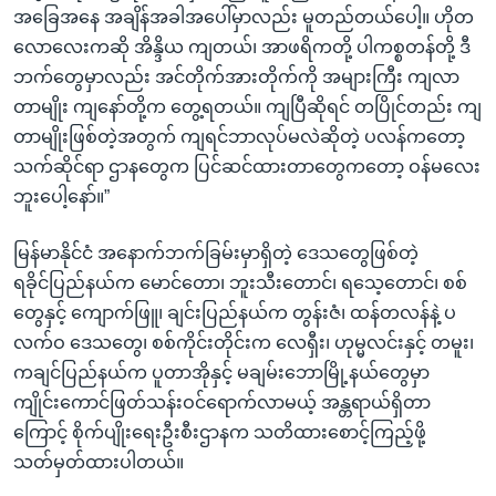
အခြေအနေ အချိန်အခါအပေါ်မှာလည်း မူတည်တယ်ပေါ့။ ဟိုတ
လောလေးကဆို အိန္ဒိယ ကျတယ်၊ အာဖရိကတို့ ပါကစ္စတန်တို့ ဒီ
ဘက်တွေမှာလည်း အင်တိုက်အားတိုက်ကို အများကြီး ကျလာ
တာမျိုး ကျနော်တို့က တွေ့ရတယ်။ ကျပြီဆိုရင် တပြိုင်တည်း ကျ
တာမျိုးဖြစ်တဲ့အတွက် ကျရင်ဘာလုပ်မလဲဆိုတဲ့ ပလန်ကတော့
သက်ဆိုင်ရာ ဌာနတွေက ပြင်ဆင်ထားတာတွေကတော့ ဝန်မလေး
ဘူးပေါ့နော်။”
မြန်မာနိုင်ငံ အနောက်ဘက်ခြမ်းမှာရှိတဲ့ ဒေသတွေဖြစ်တဲ့
ရခိုင်ပြည်နယ်က မောင်တော၊ ဘူးသီးတောင်၊ ရသေ့တောင်၊ စစ်
တွေနှင့် ကျောက်ဖြူ၊ ချင်းပြည်နယ်က တွန်းဇံ၊ ထန်တလန်နဲ့ ပ
လက်ဝ ဒေသတွေ၊ စစ်ကိုင်းတိုင်းက လေရှီး၊ ဟုမ္မလင်းနှင့် တမူး၊
ကချင်ပြည်နယ်က ပူတာအိုနှင့် မချမ်းဘောမြို့နယ်တွေမှာ
ကျိုင်းကောင်ဖြတ်သန်းဝင်ရောက်လာမယ့် အန္တရာယ်ရှိတာ
ကြောင့် စိုက်ပျိုးရေးဦးစီးဌာနက သတိထားစောင့်ကြည့်ဖို့
သတ်မှတ်ထားပါတယ်။