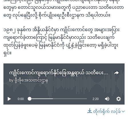
တွေမှာ တောင်သူလယ်သမားတွေကို ပညာပေးတာ သတိပေးတာ
တွေ လုပ်နေပြီးလို့ စိုက်ပျိုးရေးဦးစီးဌာနက သိရပါတယ်။
၁၉၈၂ ခုနှစ်က အိန္ဒိယနိုင်ငံမှာ ကျိုင်းကောင်တွေ အများအပြား
ကျရောက်ခဲ့တာကြောင့် မြန်မာနိုင်ငံမှာလည်း သတိပေးချက်
ထုတ်ပြန်ခဲ့ဖူးပေမဲ့ မြန်မာနိုင်ငံကို ပျံ့နှံ့ခဲ့ခြင်းတော့ မရှိခဲ့ပါဘူး
ရှင်။
ကျိုင်းကောင်ကျရောက်နိုင်ခြေအန္တရာယ် သတိပေးချက်ထုတ်ပြန်ထား
by
ဗွီအိုအေသတင်းဌာန
No media source currently available
0:00
2:20
တိုက်ရိုက် လင့်ခ်