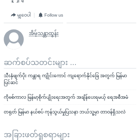
မျှဝေပါ
Follow us
အိမ့်သန္တာထွန်း
ဆက်စပ်သတင်းများ ...
သီးနှံဖျက်ပိုး ကန္တာရ ကျိုင်းကောင် ကျရောက်နိုင်ခြေ အတွက် မြန်မာ
ပြင်ဆင်
ကိုဗစ်ကာလ မြန်မာ့စိုက်ပျိုးရေးအတွက် အချိန်ပေးရမယ့် ရေအစီအမံ
တရုတ် မြန်မာ နယ်စပ် ကုန်သွယ်မှုပြသနာ ဘယ်သူ့မှာ တာဝန်ရှိသလဲ
အခြားဖတ်ရှုစရာများ