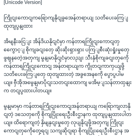
[Unicode Version]
ကြိုငျးကောငျကရြောကျနိုငျခွအေန်တရာယျ သတိပေးခကြျ
ထုတျပွနျထား
အိမျနီးခငြျး အိန်ဒိယနိုငျငံမှာ ကန်တာရကြိုငျးကောငျတှ
ကွေောင့ျ စိုကျခငျးတှေ ဆိုးဆိုးရှားရှား ပကြျစီးဆုံးရှုံးမှုတှေ
ဖွဈနတေဲ့အတှကျ မွနျမာနိုငျငံမှာလညျး သီးနှံစိုကျခငျးတှကေို
ကန်တာရကြိုငျးကောငျ အန်တရာယျက ကွိုတငျကာကှယျဖို့
သတိပေးခကြျတှေ ထုတျထားတဲ့ အခွအေနကေို ပွောပွပါမ
ယျ။ ဗှီအိုအမွေနျမာပိုငျးသတငျးထောကျ မအိမ့ျသန်တာထှနျး
က တငျပွထားပါတယျ။
မွနျမာမှာ ကန်တာရကြိုငျးကောငျအန်တရာယျ ကရြောကျလာနို
ငျတဲ့ ဒသေတှကေို စိုကျပြိုးရေးဦးစီးဌာနက ထုတျပွနျထားပါတ
ယျ။ ထိရောကျတဲ့ နှိမျနှငျးမှုတှေ လုပျနိုငျဖို့အတှကျ ကြိုငျး
ကောငျတှကေိုတှေ့ရငျ သကျဆိုငျရာ စိုကျပြိုးရေးဦးစီးဌာန အ