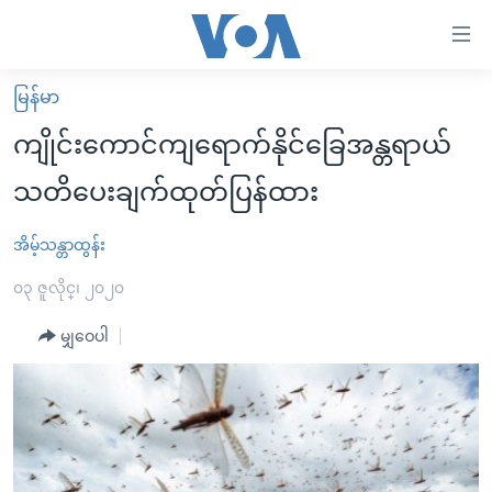
သုံး
ရ
လွယ်ကူ
မြန်မာ
မူလစာမျက်နှာ
စေ
ကျိုင်းကောင်ကျရောက်နိုင်ခြေအန္တရာယ်
မြန်မာ
သည့်
သတိပေးချက်ထုတ်ပြန်ထား
ကမ္ဘာ့သတင်းများ
Link
ဗွီဒီယို
နိုင်ငံတကာ
အိမ့်သန္တာထွန်း
များ
သတင်းလွတ်လပ်ခွင့်
အမေရိကန်
၀၃ ဇူလိုင္၊ ၂၀၂၀
ပင်မ
ရပ်ဝန်းတခု လမ်းတခု အလွန်
တရုတ်
အကြောင်းအရာ
မျှဝေပါ
သို့
အင်္ဂလိပ်စာလေ့လာမယ်
အစ္စရေး-ပါလက်စတိုင်း
ကျော်
အပတ်စဉ်ကဏ္ဍများ
အမေရိကန်သုံးအီဒီယံ
ကြည့်
ရေဒီယိုနှင့်ရုပ်သံ အချက်အလက်များ
မကြေးမုံရဲ့ အင်္ဂလိပ်စာ
ရေဒီယို
ရန်
ပင်မ
ရေဒီယို/တီဗွီအစီအစဉ်
ရုပ်ရှင်ထဲက အင်္ဂလိပ်စာ
တီဗွီ