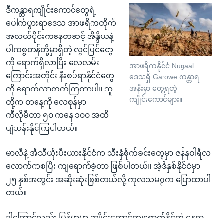
ဒီကန္တာရကျိုင်းကောင်တွေရဲ့
ပေါက်ပွားရာဒေသ အာဖရိကတိုက်
အလယ်ပိုင်းကနေတဆင့် အိန္ဒိယနဲ့
ပါကစ္စတန်တို့မှာရှိတဲ့ လွင်ပြင်တွေ
ကို ရောက်ရှိလာပြီး လေလမ်း
အာဖရိကနိုင်ငံ Nugaal
ကြောင်းအတိုင်း နီးစပ်ရာနိုင်ငံတွေ
ဒေသရှိ Garowe ကန္တာရ
အနီးမှာ တွေ့ရတဲ့
ကို ရောက်လာတတ်ကြတာပါ။ သူ
ကျိုင်းကောင်များ။
တို့က တနေ့ကို လေစုန်မှာ
ကီလိုမီတာ ၅၀ ကနေ ၁၀၀ အထိ
ပျံသန်းနိုင်ကြပါတယ်။
မာလီနဲ့ အီသီယိုးပီးယားနိုင်ငံက သီးနှံစိုက်ခင်းတွေမှာ ဇန်နဝါရီလ
လောက်ကစပြီး ကျရောက်ခဲ့တာ ဖြစ်ပါတယ်။ အဲ့ဒီနှစ်နိုင်ငံမှာ
၂၅ နှစ်အတွင်း အဆိုးဆုံးဖြစ်တယ်လို့ ကုလသမဂ္ဂက ပြောထာပါ
တယ်။
ဒါကြောင့်လည်း မြန်မာမှာ ကျိုင်းကောင်ကျရောက်နိုင်တဲ့ နေရာ