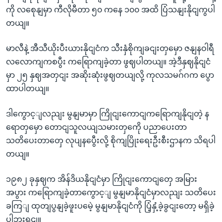
ကို လစေုနျမှာ ကီလိုမီတာ ၅၀ ကနေ ၁၀၀ အထိ ပြံသနျးနိုငျကွပါ
တယျ။
မာလီနဲ့ အီသီယိုးပီးယားနိုငျငံက သီးနှံစိုကျခငျးတှမှော ဇနျနဝါရီ
လလောကျကစပွီး ကရြောကျခဲ့တာ ဖွဈပါတယျ။ အဲ့ဒီနှဈနိုငျငံ
မှာ ၂၅ နှဈအတှငျး အဆိုးဆုံးဖွဈတယျလို့ ကုလသမဂ်ဂက ပွော
ထာပါတယျ။
ဒါကွောင့ျလညျး မွနျမာမှာ ကြိုငျးကောငျကရြောကျနိုငျတဲ့ န
ရောတှမှော တောငျသူလယျသမားတှကေို ပညာပေးတာ
သတိပေးတာတှေ လုပျနပွေီးလို့ စိုကျပြိုးရေးဦးစီးဌာနက သိရပါ
တယျ။
၁၉၈၂ ခုနှဈက အိန်ဒိယနိုငျငံမှာ ကြိုငျးကောငျတှေ အမြား
အပွား ကရြောကျခဲ့တာကွောင့ျ မွနျမာနိုငျငံမှာလညျး သတိပေး
ခကြျ ထုတျပွနျခဲ့ဖူးပမေဲ့ မွနျမာနိုငျငံကို ပြံ့နှံ့ခဲ့ခွငျးတော့ မရှိခဲ့
ပါဘူးရှငျ။