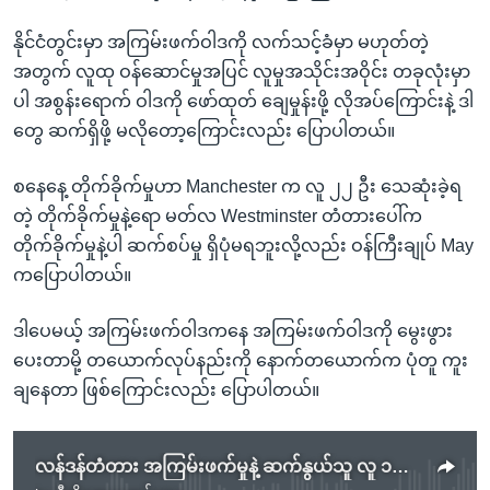
နိုင်ငံတွင်းမှာ အကြမ်းဖက်ဝါဒကို လက်သင့်ခံမှာ မဟုတ်တဲ့
အတွက် လူထု ဝန်ဆောင်မှုအပြင် လူမှုအသိုင်းအဝိုင်း တခုလုံးမှာ
ပါ အစွန်းရောက် ဝါဒကို ဖော်ထုတ် ချေမှုန်းဖို့ လိုအပ်ကြောင်းနဲ့ ဒါ
တွေ ဆက်ရှိဖို့ မလိုတော့ကြောင်းလည်း ပြောပါတယ်။
စနေနေ့ တိုက်ခိုက်မှုဟာ Manchester က လူ ၂၂ ဦး သေဆုံးခဲ့ရ
တဲ့ တိုက်ခိုက်မှုနဲ့ရော မတ်လ Westminster တံတားပေါ်က
တိုက်ခိုက်မှုနဲ့ပါ ဆက်စပ်မှု ရှိပုံမရဘူးလို့လည်း ဝန်ကြီးချုပ် May
ကပြောပါတယ်။
ဒါပေမယ့် အကြမ်းဖက်ဝါဒကနေ အကြမ်းဖက်ဝါဒကို မွေးဖွား
ပေးတာမို့ တယောက်လုပ်နည်းကို နောက်တယောက်က ပုံတူ ကူး
ချနေတာ ဖြစ်ကြောင်းလည်း ပြောပါတယ်။
လန်ဒန်တံတား အကြမ်းဖက်မှုနဲ့ ဆက်နွယ်သူ လူ ၁၂ ဦး ဖမ်းဆီး