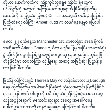
တို့ဟာ နောက်ကွယ်က ကြိုးကိုင်သူမရှိကြောင်း ရဲတွေက
ယုံကြည်တဲ့ အတွက် အကြမ်းဖက်အန္တရာယ် ခြိမ်းခြောက်မှု
အဆင့်ကို အမြင့်ဆုံး ဖြစ်တဲ့ Critical အဆင့်ကို မတိုးခဲ့ကြောင်း
ပြည်ထဲရေး ဝန်ကြီး Amber Rudd က တနင်္ဂနွေနေ့မှာ ပြောပါ
တယ်။
မေလ ၂၂ ရက်နေ့က Manchester အားကစားရုံမှာ အမေရိကန်
အဆိုတော် Ariana Grande ရဲ့ ဂီတ ဖျော်ဖြေမှု အပြီး အသေခံဗုံး
ခွဲ တိုက်ခိုက်မှုကြောင့် ရှာဖွေစုံစမ်းမှုတွေ လုပ်နေစဉ်အတွင်း ဗြိ
တိန်နိုင်ငံမှာ တပတ်ကြာ လုံခြုံရေး အဆင့် အမြင့်ဆုံး ပြဌာန်းခဲ့
တာ ဖြစ်ပါတယ်။
ဗြိတိန် ဝန်ကြီးချုပ် Theresa May က လန်ဒန်တံတားနဲ့ Borough
ဈေး တိုက်ခိုက်မှု အပါအဝင် ပြီးခဲ့တဲ့ သုံးလအတွင်း ဗြိတိန်နိုင်ငံ
မှာ အကြမ်းဖက် ဝါဒစွဲ တိုက်ခိုက်မှု သုံးကြိမ်ဖြစ်ခဲ့တာဟာ အစ္စ
လန်အစွန်းရောက် မကောင်းဆိုးရွား အတွေးအခေါ်ကနေ
ပေါက်ဖွားလာတာလို့ တနင်္ဂနွေနေ့မှာ ပြောကြားခဲ့ပါတယ်။