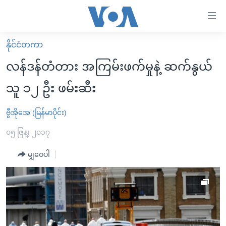
သုံး
ရ
လွယ်ကူ
နိုင်ငံတကာ
မူလစာမျက်နှာ
စေ
လန်ဒန်တံတား အကြမ်းဖက်မှုနဲ့ ဆက်နွယ်
မြန်မာ
သည့်
သူ ၁၂ ဦး ဖမ်းဆီး
ကမ္ဘာ့သတင်းများ
Link
ဗွီဒီယို
နိုင်ငံတကာ
ဗွီအိုအေ (မြန်မာပိုင်း)
များ
သတင်းလွတ်လပ်ခွင့်
အမေရိကန်
၀၅ ဇြန္၊ ၂၀၁၇
ပင်မ
ရပ်ဝန်းတခု လမ်းတခု အလွန်
တရုတ်
အကြောင်းအရာ
မျှဝေပါ
သို့
အင်္ဂလိပ်စာလေ့လာမယ်
အစ္စရေး-ပါလက်စတိုင်း
ကျော်
အပတ်စဉ်ကဏ္ဍများ
အမေရိကန်သုံးအီဒီယံ
ကြည့်
ရေဒီယိုနှင့်ရုပ်သံ အချက်အလက်များ
မကြေးမုံရဲ့ အင်္ဂလိပ်စာ
ရေဒီယို
ရန်
ပင်မ
ရေဒီယို/တီဗွီအစီအစဉ်
ရုပ်ရှင်ထဲက အင်္ဂလိပ်စာ
တီဗွီ