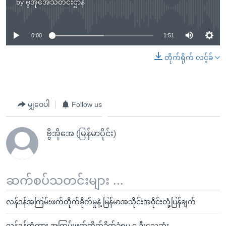
by
ဗွီအိုအေသတင်းဌာန
No media source currently available
0:00
1:51
တိုက်ရိုက် လင့်ခ်
မျှဝေပါ
Follow us
ဗွီအိုအေ (မြန်မာပိုင်း)
ဆက်စပ်သတင်းများ ...
လန်ဒန်အကြမ်းဖက်တိုက်ခိုက်မှုနဲ့ မြန်မာအသိုင်းအဝိုင်းတုံ့ပြန်ချက်
လန်ဒန်တံတား အကြမ်းဖက်တိုက်ခိုက်ခံရမှု ၇ ဦးသေဆုံး