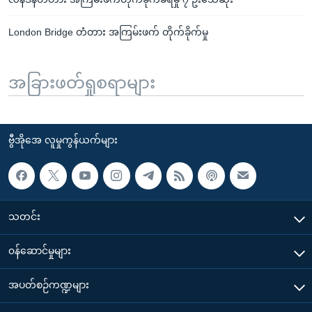
London Bridge တံတား အကြမ်းဖက် တိုက်ခိုက်မှု
အခြားဖတ်ရှုစရာများ
ဗွီအိုအေ လူမှုကွန်ယက်များ
သတင်း
၀န်ဆောင်မှုများ
အပတ်စဉ်ကဏ္ဍများ