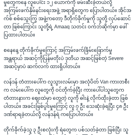
မှုတွေကနေ လူပေါင်း ၁၂ ယောက်ကို ဖမ်းဆီးခဲ့တယ်လို့
အကြမ်းဖက်နှိမ်နင်းရေးအဖွဲ့ အရာရှိတွေက ပြောပါတယ်။ အိုင်အ
က်စ် စစ်သွေးကြွ အဖွဲ့ကတော့ ဒီတိုက်ခိုက်မှုကို သူတို့ လုပ်ဆောင်
တာ ဖြစ်ကြောင်း သူတို့ရဲ့ Amaaq သတင်း ဝက်ဘ်ဆိုက်မှာ ဖေါ်
ပြထားပါတယ်။
စနေနေ့ တိုက်ခိုက်မှုကြောင့် အကြမ်းဖက်ခြိမ်းခြောက်မှု
အန္တရာယ် အဆင့်ကိုပြန်မတိုးပဲ ဒုတိယ အဆင့်ဖြစ်တဲ့ Severe
အဆင့်မှာပဲ ဆက်လက် ထားရှိပါတယ်။
လန်ဒန် တံတားပေါ်က လူသွားလမ်းမှာ အလုံပိတ် Van ကားတစီး
က လမ်းပေါ်က လူတွေကို ဝင်တိုက်ခဲ့ပြီး ကားပေါ်ပါသူတွေက
တံတားနားက ဈေးထဲမှာ တွေ့တဲ့ လူကို ဓါးနဲ့ လိုက်ထိုးခဲ့တာ ဖြစ်
ပါတယ်။ အခင်းဖြစ်ပွါးမှုကြောင့် လူ ၇ ဦး သေဆုံးခဲ့ရပြီး ၄၈ ဦး
ဒဏ်ရာရခဲ့တယ်လို့ လန်ဒန်ရဲ ကပြောပါတယ်။
တိုက်ခိုက်ခဲ့သူ ၃ ဦးစလုံးကို ရဲတွေက ပစ်သတ်ခဲ့တာ ဖြစ်ပြီး သူ