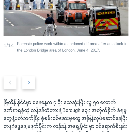
အ
သုတပဒေသာ အင်္ဂလိပ်စာ
ညွန်း
Learning English
စာမျက်နှာ
သို့
ဗွီအိုအေ လူမှုကွန်ယက်များ
ကျော်
ကြည့်
Forensic police work within a cordoned off area after an attack in
1/14
ရန်
the London Bridge area of London, June 4, 2017.
ဘာသာစကားများ
ရှာဖွေ
ရန်
နေရာ
Previous
Next
သို့
slide
slide
ကျော်
ရန်
ဗြိတိန် နိုင်ငံမှာ စနေနေ့က ၇ ဦး သေဆုံးပြီး လူ ၅၀ လောက်
ဒဏ်ရာရခဲ့တဲ့ လန်ဒန်တံတားနဲ့ Borough ဈေး အတိုက်ခိုက် ခံရမှု
တွေနဲ့ပတ်သက်ပြီး စုံစမ်းစစ်ဆေးမှုတွေ အမြန်လုပ်ဆောင်နေပြီး
တနင်္ဂနွေနေ့ မနက်ပိုင်းက လန်ဒန် အရှေ့ပိုင်း မှာ ဝင်ရောက်စီးနင်း