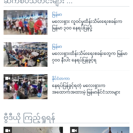
ဆက်စပ်သတင်းများ ...
မြန်မာ
မလေးရှား လူဝင်မှုထိန်းသိမ်းရေးစခန်းက
မြန်မာ ၃၀၀ နေရပ်ပြန်ပို့
မြန်မာ
မလေးရှားထိန်းသိမ်းရေးစခန်းတွေက မြန်မာ
၇၀၀ နီးပါး နေရပ်ပြန်ခွင့်ရ
နိုင်ငံတကာ
နေရပ်ပြန်ခွင့်ရတဲ့ မလေးရှားက
အထောက်အထားမဲ့ မြန်မာနိုင်ငံသားများ
ဗွီဒီယို ကြည့်ရှုရန်