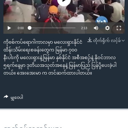
အ
သုတပဒေသာ အင်္ဂလိပ်စာ
ညွန်း
Learning English
စာမျက်နှာ
သို့
ဗွီအိုအေ လူမှုကွန်ယက်များ
0:00
2:13
ကျော်
ကြည့်
တိုက်ရိုက် လင့်ခ်
ကိုဗစ်ကပ်ရောဂါကာလမှာ မလေးရှားနိုင်ငံ
ရန်
ထိန်းသိမ်းရေးစခန်းတွေက မြန်မာ ၇၀၀
ဘာသာစကားများ
ရှာဖွေ
နီးပါးကို မလေးရှားနဲ့မြန်မာ နှစ်နိုင်ငံ အစီအစဉ်နဲ့ နိုဝင်ဘာလ
ရန်
၅ရက်နေ့မှာ ဒုတိယအသုတ်အနေနဲ့ မြန်မာပြည် ပြန်ပို့ပေးခဲ့ပါ
နေရာ
တယ်။ အေးအေးမာ က တင်ဆက်ထားပါတယ်။
သို့
ကျော်
ရန်
မျှဝေပါ