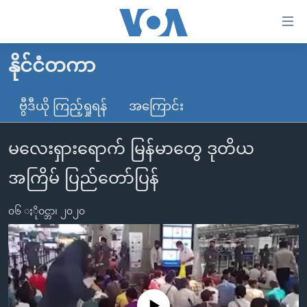
သုံး
ရ
လွယ်ကူ
နိုင်ငံတကာ
မူလစာမျက်နှာ
စေ
မြန်မာ
ဗွီဒီယို ကြည့်ရှုရန်
အကြောင်း
သည့်
ကမ္ဘာ့သတင်းများ
Link
မလေးရှားရောက် မြန်မာတွေ ဒုတိယ
ဗွီဒီယို
နိုင်ငံတကာ
များ
သတင်းလွတ်လပ်ခွင့်
အမေရိကန်
အကြိမ် ပြည်တော်ပြန်
ပင်မ
ရပ်ဝန်းတခု လမ်းတခု အလွန်
တရုတ်
အကြောင်းအရာ
၀၆ ႏိုဝင္ဘာ၊ ၂၀၂၀
သို့
အင်္ဂလိပ်စာလေ့လာမယ်
အစ္စရေး-ပါလက်စတိုင်း
ကျော်
အပတ်စဉ်ကဏ္ဍများ
အမေရိကန်သုံးအီဒီယံ
ကြည့်
ရေဒီယိုနှင့်ရုပ်သံ အချက်အလက်များ
မကြေးမုံရဲ့ အင်္ဂလိပ်စာ
ရေဒီယို
ရန်
ပင်မ
ရေဒီယို/တီဗွီအစီအစဉ်
ရုပ်ရှင်ထဲက အင်္ဂလိပ်စာ
တီဗွီ
No media source currently available