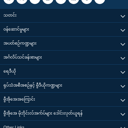
သတင်း
၀န်ဆောင်မှုများ
အပတ်စဉ်ကဏ္ဍများ
အင်္ဂလိပ်သင်ခန်းစာများ
ရေဒီယို
ရုပ်သံအစီအစဉ်နှင့် ဗွီဒီယိုကဏ္ဍများ
ဗွီအိုအေအကြောင်း
ဗွီအိုအေ မိုဘိုင်းလ်အက်ပ်များ ဒေါင်းလုတ်ယူရန်
Other Links