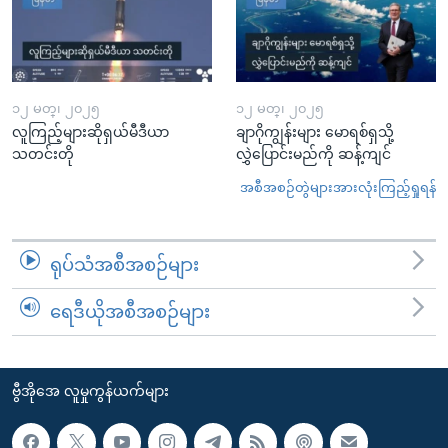
၁၂ မတ္၊ ၂၀၂၅
၁၂ မတ္၊ ၂၀၂၅
လူကြည့်များဆိုရှယ်မီဒီယာ
ချာဂိုကျွန်းများ မောရစ်ရှသို့
သတင်းတို
လွှဲပြောင်းမည်ကို ဆန့်ကျင်
အစီအစဉ်တွဲများအားလုံးကြည့်ရှုရန်
ရုပ်သံအစီအစဉ်များ
ရေဒီယိုအစီအစဉ်များ
ဗွီအိုအေ လူမှုကွန်ယက်များ