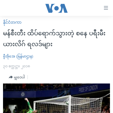
သုံး
ရ
လွယ်ကူ
နိုင်ငံတကာ
မူလစာမျက်နှာ
စေ
မန်စီးတီး ထိပ်ရောက်သွားတဲ့ စနေ ပရီးမီး
မြန်မာ
သည့်
ယားလိဂ် ရလဒ်များ
ကမ္ဘာ့သတင်းများ
Link
ဗွီဒီယို
နိုင်ငံတကာ
ဗွီအိုအေ (မြန်မာဌာန)
များ
သတင်းလွတ်လပ်ခွင့်
အမေရိကန်
၃၀ စက္တင္ဘာ၊ ၂၀၁၈
ပင်မ
ရပ်ဝန်းတခု လမ်းတခု အလွန်
တရုတ်
အကြောင်းအရာ
မျှဝေပါ
သို့
အင်္ဂလိပ်စာလေ့လာမယ်
အစ္စရေး-ပါလက်စတိုင်း
ကျော်
အပတ်စဉ်ကဏ္ဍများ
အမေရိကန်သုံးအီဒီယံ
ကြည့်
ရေဒီယိုနှင့်ရုပ်သံ အချက်အလက်များ
မကြေးမုံရဲ့ အင်္ဂလိပ်စာ
ရေဒီယို
ရန်
ပင်မ
ရေဒီယို/တီဗွီအစီအစဉ်
ရုပ်ရှင်ထဲက အင်္ဂလိပ်စာ
တီဗွီ