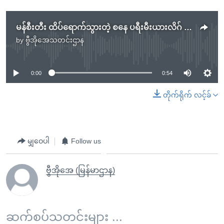
မန်စီးတီး ထိပ်ရောက်သွားတဲ့ စနေ ပရီးမီးယားလိဂ် ရလဒ်များ
by
ဗွီအိုအေသတင်းဌာန
No media source currently available
0:00
0:54
တိုက်ရိုက် လင့်ခ်
မျှဝေပါ
Follow us
ဗွီအိုအေ (မြန်မာဌာန)
ဆက်စပ်သတင်းများ ...