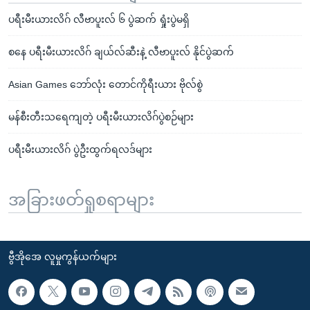
ပရီးမီးယားလိဂ် လီဗာပူးလ် ၆ ပွဲဆက် ရှုံးပွဲမရှိ
စနေ ပရီးမီးယားလိဂ် ချယ်လ်ဆီးနဲ့ လီဗာပူးလ် နိုင်ပွဲဆက်
Asian Games ဘော်လုံး တောင်ကိုရီးယား ဗိုလ်စွဲ
မန်စီးတီးသရေကျတဲ့ ပရီးမီးယားလိဂ်ပွဲစဉ်များ
ပရီးမီးယားလိဂ် ပွဲဦးထွက်ရလဒ်များ
အခြားဖတ်ရှုစရာများ
ဗွီအိုအေ လူမှုကွန်ယက်များ