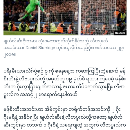
အ
သုတပဒေသာ အင်္ဂလိပ်စာ
ညွန်း
Learning English
စာမျက်နှာ
သို့
ဗွီအိုအေ လူမှုကွန်ယက်များ
ကျော်
ကြည့်
ချယ်လ်ဆီးဂိုးသမား လုံးဝမကာကွယ်လိုက်နိုင်သည့် လီဗာပူးလ်
အသင်းသား Daniel Sturridge သွင်းယူလိုက်သည့်ဂိုး။ စက်တင်ဘာ ၂၉၊
ရန်
ဘာသာစကားများ
၂၀၁၈။
ရှာဖွေ
ရန်
ပရီးမီးယားလိဂ်ပွဲစဉ် ၇ ကို စနေနေ့က ကစားကြပြီးတဲ့နောက် မန်
နေရာ
စီးတီးနဲ့ လီဗာပူးလ်တို့ အမှတ်တူ ၁၉ မှတ်စီ ရထားကြပေမဲ့ မန်စီး
သို့
တီးက ဂိုးကွာခြားချက်အသာနဲ့ ဇယား ထိပ်ရောက်သွားပြီး လီဗာ
ကျော်
ပူးလ်က အဆင့် ၂ မှာရောက်နေပါတယ်။
ရန်
မန်စီးတီးအသင်းဟာ အိမ်ကွင်းမှာ ဘရိုက်တန်အသင်းကို ၂ ဂိုး
ဂိုးမရှိနဲ့ အနိုင်ရပြီး ချယ်လ်ဆီးနဲ့ လီဗာပူးလ်တို့ကတော့ ချယ်လ်
ဆီးကွင်းမှာ တဘက် ၁ ဂိုးစီနဲ့ သရေကျတဲ့ အတွက် လီဗာပူးလ်က