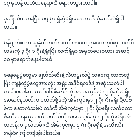
၁၇ မှတ်နဲ့ တတိယနေရာကို ရောက်သွားတာပါ။
ခုချိန်ထိကစားပြီးသမျှမှာ ရှုံးပွဲမရှိသေးတာ ဒီသုံးသင်းပဲရှိပါ
တယ်။
မန်ချက်စတာ ယူနိုက်တက်အသင်းကတော့ အဝေးကွင်းမှာ ဝက်စ်
ဟမ်းကို ၃ ဂိုး ၁ ဂိုးနဲ့ရှုံးပြီး လက်ရှိမှာ အမှတ်ပေးဇယား အဆင့်
၁၀ မှာရောက်နေပါတယ်။
စနေနေ့ပွဲတွေမှာ ချယ်လ်ဆီးနဲ့ လီဗာပူးလ်ပွဲ သရေကျတာကလွဲ
ပြီး ကျန်တဲ့ပွဲတွေအားလုံး အရှုံး အနိုင်ရလဒ်နဲ့ အဆုံးသတ်ပါ
တယ်။ စပါးက ဟတ်ဒါစ်ဖီးလ်ဒ်ကို အဝေးကွင်းမှာ ၂ ဂိုး ဂိုးမရှိ၊
အာဆင်နယ်လ်က ဝတ်တ်ဖို့ဒ်ကို အိမ်ကွင်းမှာ ၂ ဂိုး ဂိုးမရှိ၊ ဝို့လ်ဗ်
စ်က ဆောက်သမ်ပ် တန်ကို အိမ်ကွင်းမှာ ၂ ဂိုး ဂိုးမရှိ၊ လက်စတာ
စီးတီးက နယူးကက်ဆယ်လ်ကို အဝေးကွင်း မှာ ၂ ဂိုး ဂိုးမရှိ၊ အဲ
ဗာတန်က ဖူလ်ဟမ်းကို အိမ်ကွင်းမှာ ၃ ဂိုး ဂိုးမရှိနဲ့ အသီးသီး
အနိုင်ရကြ တာဖြစ်ပါတယ်။