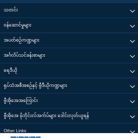
သတင်း
၀န်ဆောင်မှုများ
အပတ်စဉ်ကဏ္ဍများ
အင်္ဂလိပ်သင်ခန်းစာများ
ရေဒီယို
ရုပ်သံအစီအစဉ်နှင့် ဗွီဒီယိုကဏ္ဍများ
ဗွီအိုအေအကြောင်း
ဗွီအိုအေ မိုဘိုင်းလ်အက်ပ်များ ဒေါင်းလုတ်ယူရန်
Other Links