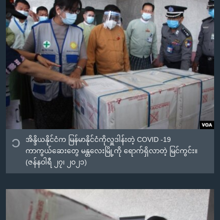
အ
သုတပဒေသာ အင်္ဂလိပ်စာ
ညွန်း
Learning English
စာမျက်နှာ
သို့
ဗွီအိုအေ လူမှုကွန်ယက်များ
ကျော်
ကြည့်
ရန်
ဘာသာစကားများ
ရှာဖွေ
ရန်
နေရာ
သို့
၁
အိန္ဒိယနိုင်ငံက မြန်မာနိုင်ငံကိုလှူဒါန်းတဲ့ COVID -19
ကျော်
ကာကွယ်ဆေးတွေ မန္တလေးမြို့ကို ရောက်ရှိလာတဲ့ မြင်ကွင်း။
ရန်
(ဇန်နဝါရီ ၂၇၊ ၂၀၂၁)