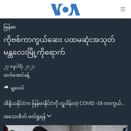
သုံး
ရ
လွယ်ကူ
မြန်မာ
မူလစာမျက်နှာ
စေ
ကိုဗစ်ကာကွယ်ဆေး ပထမဆုံးအသုတ်
မြန်မာ
သည့်
မန္တလေးမြို့ကိုရောက်
ကမ္ဘာ့သတင်းများ
Link
ဗွီဒီယို
နိုင်ငံတကာ
များ
၂၇ ဇန္နဝါရီ၊ ၂၀၂၁
သတင်းလွတ်လပ်ခွင့်
အမေရိကန်
ထက်အောင်ခန့်
ပင်မ
ရပ်ဝန်းတခု လမ်းတခု အလွန်
တရုတ်
အကြောင်းအရာ
မျှဝေပါ
သို့
အင်္ဂလိပ်စာလေ့လာမယ်
အစ္စရေး-ပါလက်စတိုင်း
ကျော်
အိန္ဒိယနိုင်ငံက မြန်မာနိုင်ငံကို လှူဒါန်းတဲ့ COVID -19 ကာကွယ်ဆေးတွေဟာ ဒီကနေ့ မနက်ပိုင်းမှာ မန္တလေးမြို့ကို ရောက်ရှိလာပြီဖြစ်ပါတယ်။ မန္တလေးတိုင်းအတွက် ရရှိတဲ့ ကာကွယ်ဆေးတွေကို မန္တလေးတိုင်းအတွင်း ကျန်းမာရေးဝန်ထမ်းတွေကို ဦးစားပေး စတင် ထိုးနှံပေးမှာဖြစ်ပါတယ်။ မန္တလေးတိုင်းအတွင်း ကျန်းမာရေး ဝန်ထမ်း စုစုပေါင်း ၁၅,၆၈၉ ဦးရှိတယ်လို့ တိုင်းကျန်းမာရေးက တာဝန်ရှိသူက ပြောပါတယ်။
အပတ်စဉ်ကဏ္ဍများ
အမေရိကန်သုံးအီဒီယံ
ကြည့်
ရေဒီယိုနှင့်ရုပ်သံ အချက်အလက်များ
မကြေးမုံရဲ့ အင်္ဂလိပ်စာ
ရေဒီယို
အသေးစိတ် ဖတ်ရှုရန်
ရန်
ပင်မ
ရေဒီယို/တီဗွီအစီအစဉ်
ရုပ်ရှင်ထဲက အင်္ဂလိပ်စာ
တီဗွီ