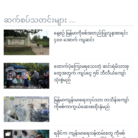
ဆက်စပ်သတင်းများ ...
နေ့စဉ် မြန်မာကိုဗစ်အတည်ပြုလူနာစာရင်း
၄၀၀ အောက် ကျဆင်း
ထောက်ပံ့ကြေးမရသေးတဲ့ ဆင်းရဲမိသားစု
တွေအတွက် ကျပ်ငွေ ၅၆ ဘီလီယံကျော်
သုံးစွဲမည်
မြန်မာကျန်းမာရေးလုပ်သား တသိန်းကျော်
ကိုဗစ်ကာကွယ်ဆေးစထိုးနှံမည်
ရခိုင်က ကျန်းမာရေးဝန်ထမ်းတွေ ကိုဗစ်