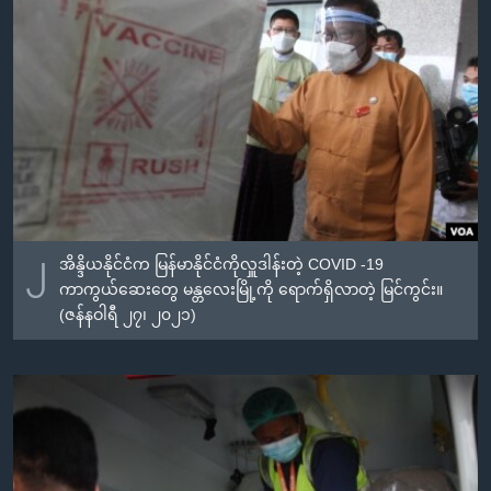
၂
အိန္ဒိယနိုင်ငံက မြန်မာနိုင်ငံကိုလှူဒါန်းတဲ့ COVID -19
ကာကွယ်ဆေးတွေ မန္တလေးမြို့ကို ရောက်ရှိလာတဲ့ မြင်ကွင်း။
(ဇန်နဝါရီ ၂၇၊ ၂၀၂၁)