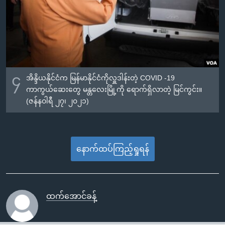
၄
အိန္ဒိယနိုင်ငံက မြန်မာနိုင်ငံကိုလှူဒါန်းတဲ့ COVID -19
ကာကွယ်ဆေးတွေ မန္တလေးမြို့ကို ရောက်ရှိလာတဲ့ မြင်ကွင်း။
(ဇန်နဝါရီ ၂၇၊ ၂၀၂၁)
နောက်ထပ်ကြည့်ရှုရန်
ထက်အောင်ခန့်