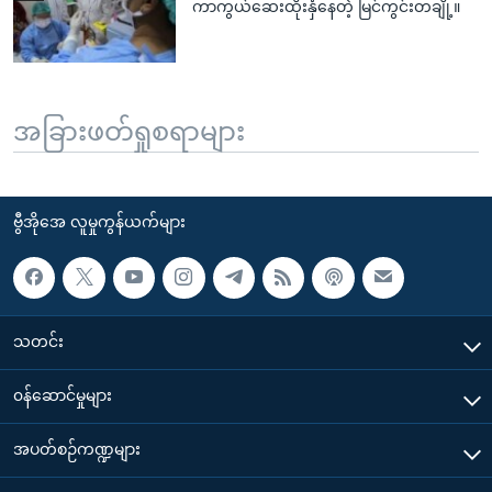
ကာကွယ်ဆေးထိုးနှံနေတဲ့ မြင်ကွင်းတချို့။
အခြားဖတ်ရှုစရာများ
ဗွီအိုအေ လူမှုကွန်ယက်များ
သတင်း
၀န်ဆောင်မှုများ
အပတ်စဉ်ကဏ္ဍများ