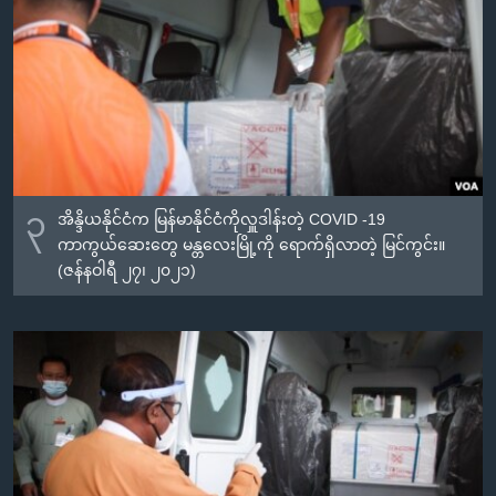
၃
အိန္ဒိယနိုင်ငံက မြန်မာနိုင်ငံကိုလှူဒါန်းတဲ့ COVID -19
ကာကွယ်ဆေးတွေ မန္တလေးမြို့ကို ရောက်ရှိလာတဲ့ မြင်ကွင်း။
(ဇန်နဝါရီ ၂၇၊ ၂၀၂၁)