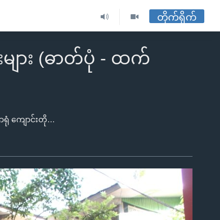
တိုက်ရိုက်
းများ (ဓာတ်ပုံ - ထက်
ာရောက်ကြည့်ရှုတာ မရှိတော့ပါဘူး။