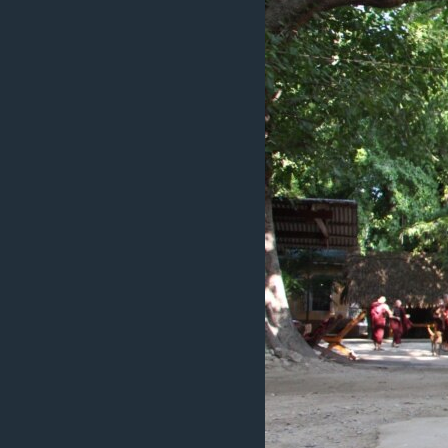
သုတပဒေသာ အင်္ဂလိပ်စာ
အ
ညွန်း
စာမျက်နှာ
သို့
ကျော်
ကြည့်
ရန်
ရှာဖွေ
ရန်
နေရာ
သို့
ကျော်
ရန်