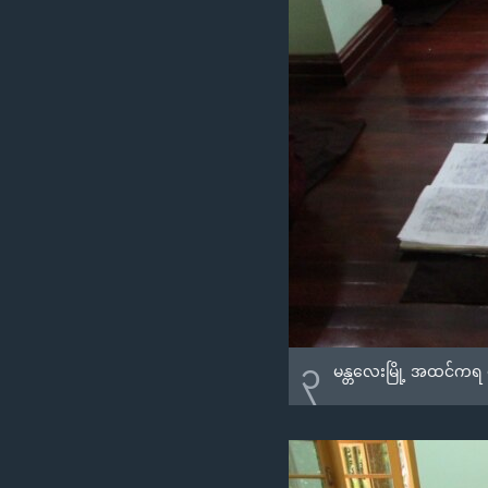
၃
မန္တလေးမြို့ အထင်ကရ မ