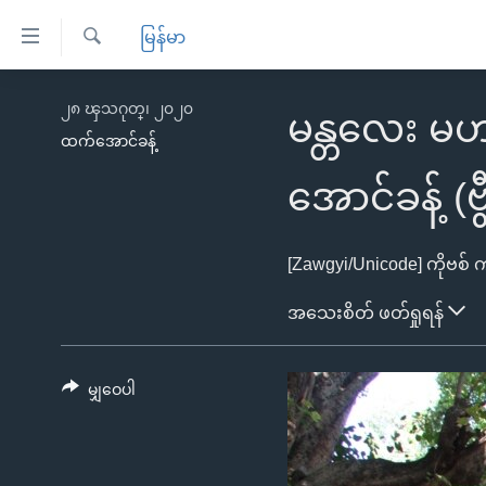
သုံး
မြန်မာ
ရ
ရှာဖွေ
လွယ်ကူ
မူလစာမျက်နှာ
၂၈ ၾသဂုတ္၊ ၂၀၂၀
ရ
မန္တလေး မဟာ
စေ
မြန်မာ
လာ
ထက်အောင်ခန့်
သည့်
ဒ်
ကမ္ဘာ့သတင်းများ
အောင်ခန့် (ဗ
Link
ဗွီဒီယို
နိုင်ငံတကာ
များ
သတင်းလွတ်လပ်ခွင့်
အမေရိကန်
[Zawgyi/Unicode]
ကိုဗစ် ကပ်ရောဂါ စ
ပင်မ
ရပ်ဝန်းတခု လမ်းတခု အလွန်
တရုတ်
အသေးစိတ် ဖတ်ရှုရန်
အကြောင်းအရာ
အင်္ဂလိပ်စာလေ့လာမယ်
အစ္စရေး-ပါလက်စတိုင်း
သို့
အပတ်စဉ်ကဏ္ဍများ
အမေရိကန်သုံးအီဒီယံ
ကျော်
မျှဝေပါ
ကြည့်
ရေဒီယိုနှင့်ရုပ်သံ အချက်အလက်များ
မကြေးမုံရဲ့ အင်္ဂလိပ်စာ
ရေဒီယို
ရန်
ရေဒီယို/တီဗွီအစီအစဉ်
ရုပ်ရှင်ထဲက အင်္ဂလိပ်စာ
တီဗွီ
ပင်မ