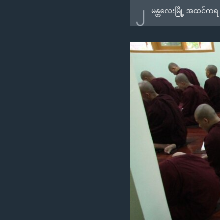
၂
မန္တလေးမြို့ အထင်ကရ မ