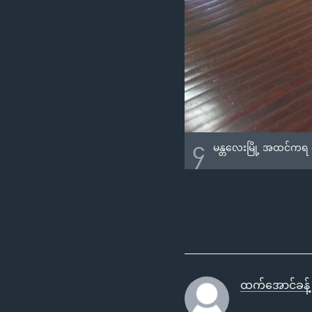
၄
မန္တလေးမြို့ အထင်ကရ မ
ထက်အောင်ခန့်