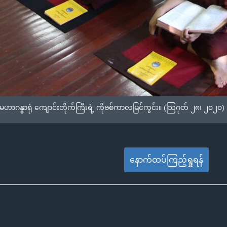
ဟာဂန္ဓာရုံ ကျောင်းတိုက်ကြီးရဲ့ ကိုဗစ်ကာလမြင်ကွင်း။ (သြဂုတ် ၂၈၊ ၂၀၂၀)
နောက်ထပ်ကြည့်ရှုရန်