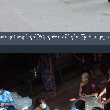
ဟာဂန္ဓာရုံ ကျောင်းတိုက်ကြီးရဲ့ ကိုဗစ်ကာလမြင်ကွင်း။ (သြဂုတ် ၂၈၊ ၂၀၂၀)