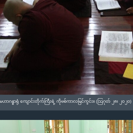
ဟာဂန္ဓာရုံ ကျောင်းတိုက်ကြီးရဲ့ ကိုဗစ်ကာလမြင်ကွင်း။ (သြဂုတ် ၂၈၊ ၂၀၂၀)