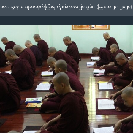
ဟာဂန္ဓာရုံ ကျောင်းတိုက်ကြီးရဲ့ ကိုဗစ်ကာလမြင်ကွင်း။ (သြဂုတ် ၂၈၊ ၂၀၂၀)