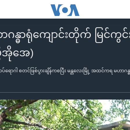
ဂန္ဓာရုံကျောင်းတိုက် မြင်ကွင်
ွီအိုအေ)
တင်ဖြစ်ပွားချိန်ကစပြီး မန္တလေးမြို့ အထင်ကရ မဟာဂန္ဓာရုံ ကျောင်းတိုက်ကြီးမှာ ကိုဗစ်ကာလ လူဝင်လူထွက်တွေကို ကန့်သတ်လိုက်ပြီး နိုင်ငံခြားသားတွေလည်း လ