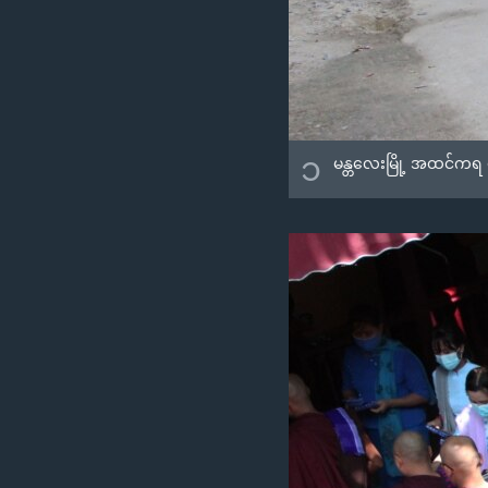
၁
မန္တလေးမြို့ အထင်ကရ မ