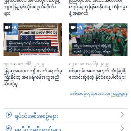
မြန်မာစစ်တပ်၊အဂတိလိုက်စားမှုနဲ့
ပြည်တွင်းစစ် အလားအလာပေါ်
ကျားဖြန့်အွန်လိုင်းငွေလိမ်ဂိုဏ်း
တည်နေတဲ့ မြန်မာနိုင်ငံရဲ့ ကံကြမ္မာ
များ
နဲ့ အနာဂတ်
၀၉ ေဖေဖာ္၀ါရီ၊ ၂၀၂၅
၀၂ ေဖေဖာ္၀ါရီ၊ ၂၀၂၅
မြန်မာ့အရေးအကျိုးသက်ရောက်မှု
စစ်မှုထမ်းအရေအတွက် တိုးမြှင့်ဖို့
ကြီးနိုင်တဲ့ အမေရိကန်အကူအညီ
တောင်းဆိုခဲ့တဲ့ နိုင်ငံရေးပါတီများ
ဆိုင်းငံ့မှု
အစီအစဉ်တွဲများအားလုံးကြည့်ရှုရန်
ရုပ်သံအစီအစဉ်များ
ရေဒီယိုအစီအစဉ်များ