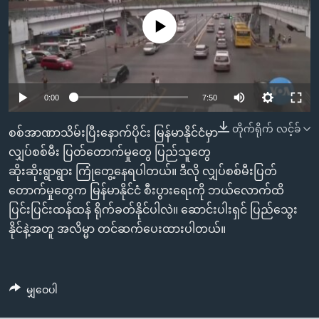
အ
သုတပဒေသာ အင်္ဂလိပ်စာ
ညွန်း
Learning English
No media source currently available
စာမျက်နှာ
သို့
ဗွီအိုအေ လူမှုကွန်ယက်များ
ကျော်
0:00
7:50
ကြည့်
ရန်
တိုက်ရိုက် လင့်ခ်
ဘာသာစကားများ
စစ်အာဏာသိမ်းပြီးနောက်ပိုင်း မြန်မာနိုင်ငံမှာ
ရှာဖွေ
လျှပ်စစ်မီး ပြတ်တောက်မှုတွေ ပြည်သူတွေ
ရန်
ဆိုးဆိုးရွာရွား ကြုံတွေ့နေရပါတယ်။ ဒီလို လျှပ်စစ်မီးပြတ်
နေရာ
တောက်မှုတွေက မြန်မာနိုင်ငံ စီးပွားရေးကို ဘယ်လောက်ထိ
သို့
ပြင်းပြင်းထန်ထန် ရိုက်ခတ်နိုင်ပါလဲ။ ဆောင်းပါးရှင် ပြည်သွေး
ကျော်
နိုင်နဲ့အတူ အလိမ္မာ တင်ဆက်ပေးထားပါတယ်။
ရန်
မျှဝေပါ