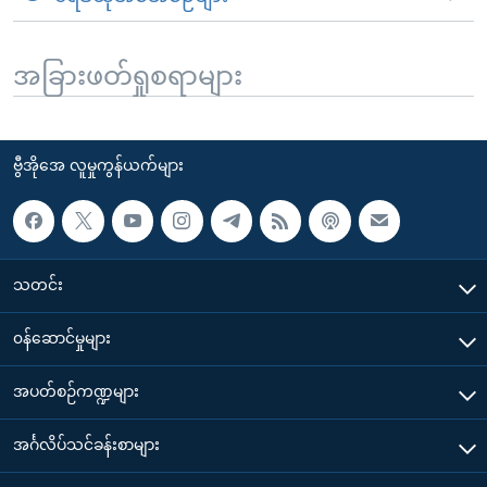
အခြားဖတ်ရှုစရာများ
ဗွီအိုအေ လူမှုကွန်ယက်များ
သတင်း
၀န်ဆောင်မှုများ
အပတ်စဉ်ကဏ္ဍများ
အင်္ဂလိပ်သင်ခန်းစာများ