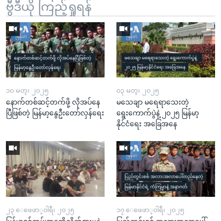
ဗွီဒီယို ကြည့်ရှုရန်
၁၀ မတ္၊ ၂၀၂၅
၀၃ မတ္၊ ၂၀၂၅
နောက်တစ်ဆင့်တက်ဖို့ လိုအပ်နေ
မသေချာ မရေရာသေးတဲ့
ပြီဖြစ်တဲ့ မြန်မာ့နွေဦးတော်လှန်ရေး
ရွေးကောက်ပွဲနဲ့ ၂၀၂၅ မြန်မာ့
နိုင်ငံရေး အခြေအနေ
၂၃ ေဖေဖာ္၀ါရီ၊ ၂၀၂၅
၁၇ ေဖေဖာ္၀ါရီ၊ ၂၀၂၅