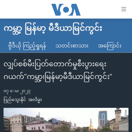
သုံး
ရ
လွယ်ကူ
ကမ္ဘာ့ မြန်မာ့ မီဒီယာမြင်ကွင်း
မူလစာမျက်နှာ
စေ
မြန်မာ
ဗွီဒီယို ကြည့်ရှုရန်
သတင်းစာသား
အကြောင်း
သည့်
ကမ္ဘာ့သတင်းများ
Link
လျှပ်စစ်မီးပြတ်တောက်မှုစီးပွားရေး
ဗွီဒီယို
နိုင်ငံတကာ
များ
သတင်းလွတ်လပ်ခွင့်
အမေရိကန်
ဂယက်"ကမ္ဘာ့၊မြန်မာ့မီဒီယာမြင်ကွင်း"
ပင်မ
ရပ်ဝန်းတခု လမ်းတခု အလွန်
တရုတ်
အကြောင်းအရာ
၀၇ ေမ၊ ၂၀၂၃
သို့
အင်္ဂလိပ်စာလေ့လာမယ်
အစ္စရေး-ပါလက်စတိုင်း
ပြည်သွေးနိုင်
အလိမ္မာ
ကျော်
အပတ်စဉ်ကဏ္ဍများ
အမေရိကန်သုံးအီဒီယံ
ကြည့်
ရေဒီယိုနှင့်ရုပ်သံ အချက်အလက်များ
မကြေးမုံရဲ့ အင်္ဂလိပ်စာ
ရေဒီယို
ရန်
ပင်မ
ရေဒီယို/တီဗွီအစီအစဉ်
ရုပ်ရှင်ထဲက အင်္ဂလိပ်စာ
တီဗွီ