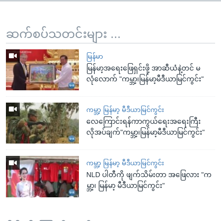
ဆက်စပ်သတင်းများ ...
မြန်မာ
မြန်မာ့အရေးဖြေရှင်းဖို့ အာဆီယံနဲ့တင် မ
လုံလောက် "ကမ္ဘာ့၊မြန်မာ့မီဒီယာမြင်ကွင်း"
ကမ္ဘာ့ မြန်မာ့ မီဒီယာမြင်ကွင်း
လေကြောင်းရန်ကာကွယ်ရေးအရေးကြီး
လိုအပ်ချက်"ကမ္ဘာ့၊မြန်မာ့မီဒီယာမြင်ကွင်း"
ကမ္ဘာ့ မြန်မာ့ မီဒီယာမြင်ကွင်း
NLD ပါတီကို ဖျက်သိမ်းတာ အဖြေလား "က
မ္ဘာ့၊ မြန်မာ့ မီဒီယာမြင်ကွင်း"