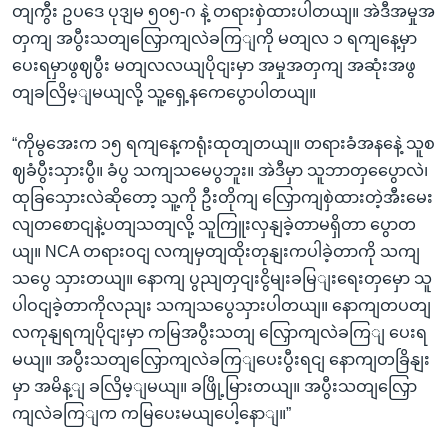
တျကွီး ဥပဒေ ပုဒျမ ၅၀၅-ဂ နဲ့ တရားစှဲထားပါတယျ။ အဲဒီအမှုအ
တှကျ အပွီးသတျလြှောကျလဲခကြျကို မတျလ ၁ ရကျနေ့မှာ
ပေးရမှာဖွဈပွီး မတျလလယျပိုငျးမှာ အမှုအတှကျ အဆုံးအဖွ
တျခလြိမ့ျမယျလို့ သူ့ရှေ့နကေပွောပါတယျ။
“ကိုမွအေးက ၁၅ ရကျနေ့ကရုံးထုတျတယျ။ တရားခံအနနေဲ့ သူစ
ဈခံပွီးသှားပွီ။ ခံပွ သကျသမေပွဘူး။ အဲဒီမှာ သူဘာတှပွေောလဲ၊
ထုခြသှေားလဲဆိုတော့ သူ့ကို ဦးတိုကျ လြှောကျစှဲထားတဲ့အီးမေး
လျတစောငျနဲ့ပတျသတျလို့ သူကြူးလှနျခဲ့တာမရှိတာ ပွောတ
ယျ။ NCA တရားဝငျ လကျမှတျထိုးတုနျးကပါခဲ့တာကို သကျ
သပွေ သှားတယျ။ နောကျ ပွညျတှငျးငွိမျးခမြျးရေးတှမှော သူ
ပါဝငျခဲ့တာကိုလညျး သကျသပွေသှားပါတယျ။ နောကျတပတျ
လကုနျရကျပိုငျးမှာ ကမြအပွီးသတျ လြှောကျလဲခကြျ ပေးရ
မယျ။ အပွီးသတျလြှောကျလဲခကြျပေးပွီးရငျ နောကျတခြိနျး
မှာ အမိန့ျ ခလြိမ့ျမယျ။ ခဖြို့မြားတယျ။ အပွီးသတျလြှော
ကျလဲခကြျက ကမြပေးမယျပေါ့နောျ။”