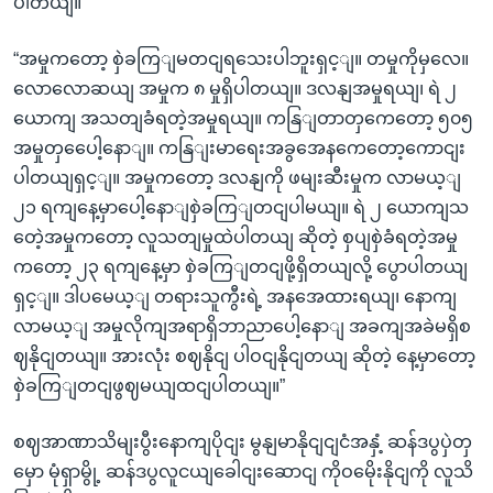
ပါတယျ။
“အမှုကတော့ စှဲခကြျမတငျရသေးပါဘူးရှင့ျ။ တမှုကိုမှလေ။
လောလောဆယျ အမှုက ၈ မှုရှိပါတယျ။ ဒလနျအမှုရယျ၊ ရဲ ၂
ယောကျ အသတျခံရတဲ့အမှုရယျ။ ကနြျတာတှကေတော့ ၅၀၅
အမှုတှပေေါ့နောျ။ ကနြျးမာရေးအခွအေနကေတော့ကောငျး
ပါတယျရှင့ျ။ အမှုကတော့ ဒလနျကို ဖမျးဆီးမှုက လာမယ့ျ
၂၁ ရကျနေ့မှာပေါ့နောျစှဲခကြျတငျပါမယျ။ ရဲ ၂ ယောကျသ
တေဲ့အမှုကတော့ လူသတျမှုထဲပါတယျ ဆိုတဲ့ စှပျစှဲခံရတဲ့အမှု
ကတော့ ၂၃ ရကျနေ့မှာ စှဲခကြျတငျဖို့ရှိတယျလို့ ပွောပါတယျ
ရှင့ျ။ ဒါပမေယ့ျ တရားသူကွီးရဲ့ အနအေထားရယျ၊ နောကျ
လာမယ့ျ အမှုလိုကျအရာရှိဘာညာပေါ့နောျ အခကျအခဲမရှိစ
ဈနိုငျတယျ။ အားလုံး စဈနိုငျ ပါဝငျနိုငျတယျ ဆိုတဲ့ နေ့မှာတော့
စှဲခကြျတငျဖွဈမယျထငျပါတယျ။”
စဈအာဏာသိမျးပွီးနောကျပိုငျး မွနျမာနိုငျငျငံအနှံ့ ဆန်ဒပွပှဲတှ
မှော မုံရှာမွို့ ဆန်ဒပွလူငယျခေါငျးဆောငျ ကိုဝမေိုးနိုငျကို လူသိ