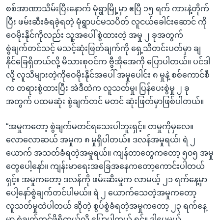
စစ်အာဏာသိမ်းပြီးနောက် မုံရွာမြို့မှာ ဧပြီ ၁၅ ရက် ကားနဲ့တိုက်
ပြီး ဖမ်းဆီးခံရခဲ့ရတဲ့ မုံရွာပင်မသပိတ် လူငယ်ခေါင်းဆောင် ကို
ဝေမိုးနိုင်ကိုလည်း သူ့အပေါ် စွဲထားတဲ့ အမှု ၂ ခုအတွက်
စွဲချက်တင်သင့် မသင့်ဆုံးဖြတ်ချက်ကို ရှေ့သီတင်းပတ်မှာ ချ
နိုင်ခြေရှိတယ်လို့ မိသားစုဝင်က ဗွီအိုအေကို ပြောပါတယ်။ ပင်ဒါ
လို့ လူသိများတဲ့ကိုဝေမိုးနိုင်အပေါ် အမှုပေါင်း ၈ မှုနဲ့ စစ်ကောင်စီ
က တရားစွဲထားပြီး အဲဒီထဲက လူသတ်မှု၊ ပြန်ပေးစွဲမှု ၂ ခု
အတွက် ပထမဆုံး စွဲချက်တင် မတင် ဆုံးဖြတ်မှာဖြစ်ပါတယ်။
“အမှုကတော့ စွဲချက်မတင်ရသေးပါဘူးရှင့်။ တမှုကိုမှလေ။
လောလောဆယ် အမှုက ၈ မှုရှိပါတယ်။ ဒလန်အမှုရယ်၊ ရဲ ၂
ယောက် အသတ်ခံရတဲ့အမှုရယ်။ ကျန်တာတွေကတော့ ၅၀၅ အမှု
တွေပေါ့နော်။ ကျန်းမာရေးအခြေအနေကတော့ကောင်းပါတယ်
ရှင့်။ အမှုကတော့ ဒလန်ကို ဖမ်းဆီးမှုက လာမယ့် ၂၁ ရက်နေ့မှာ
ပေါ့နော်စွဲချက်တင်ပါမယ်။ ရဲ ၂ ယောက်သေတဲ့အမှုကတော့
လူသတ်မှုထဲပါတယ် ဆိုတဲ့ စွပ်စွဲခံရတဲ့အမှုကတော့ ၂၃ ရက်နေ့
မှာ စွဲချက်တင်ဖို့ရှိတယ်လို့ ပြောပါတယ် ရှင့်။ ဒါပေမယ့်