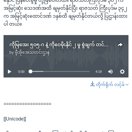
နှောင် ပြန်ပေးစွဲမှု တို့ဖြစ်ပါတယ်။ ရာဇသတ်ကြီးပုဒ်မ ၃၀၂ က
အမြင့်ဆုံး သေဒဏ်အထိ ချမှတ်နိုင်ပြီး ရာဇသတ် ကြီးပုဒ်မ ၃၄၂
က အမြင့်ဆုံးထောင်ဒဏ် ၁နှစ်ထိ ချမှတ်နိုင်တယ်လို့ ပြဌာန်းထား
ပါ တယ်။
ကိုမြအေး ၅၀၅-ဂ နဲ့ ကိုဝေမိုးနိုင် ၂ မှု စွဲချက် တင်သင့်မသင့် မကြာခင်ဆုံးဖြတ်ဖို့ရှိ
by
ဗွီအိုအေသတင်းဌာန
No media source currently available
0:00
4:19
တိုက်ရိုက် လင့်ခ်
==================
[[Unicode]]