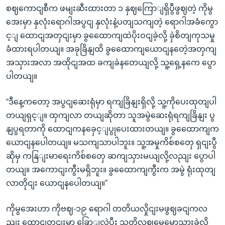
စဈကောငျစီက ဖမျးဆီးထားတာ ၁ နှဈကြောျရှိပွီဖွဈတဲ့ ကိုမွ
အေးမှာ နှလုံးရောဂါအပွငျ နှလုံးနဲ့ပတျသကျတဲ့ ရောဂါအခံကွော
င့ျ ထောငျအတှငျးမှာ ခွထေောကျထဲပိုးဝငျခဲ့လို့ ခှဲစိတျကုသမှု
ခံထားရပါတယျ။ အခုခြိနျထိ ခွထေောကျယောငျနတေဲ့အတှကျ
အသှားအလာ အထိုငျအထ ခကျခဲနတေယျလို့ သူ့ရှေ့နကေ ပွော
ပါတယျ။
“ဒီနေ့ကတော့ အပွငျဆေးရုံမှာ ရကျခြိနျးရှိလို့ သူ့ကိုပေးထုတျပါ
တယျရှင့ျ။ ထှကျလာ တယျဆိုတာ သူအမွဲဆေးရုံရကျခြိနျး ပွ
နျပွရတာကို ထောငျကနခှေင့ျပွုပေးထားတယျ။ ခွထေောကျက
ယောငျနပေါတယျ။ မသကျသာပါဘူး။ သူ့အမှုကိစ်စတှေ ရှငျးပွီ
ဆိုမှ ကနြျးမာရေးကိစ်စတှေ ဆကျသှားမယျလို့လညျး ပွောပါ
တယျ။ အကောငျးကွီးမရှိဘူး။ ခွထေောကျကွီးက အမွဲ ရုံးထုတျ
လာတိုငျး ယောငျနပေါတယျ။”
ကိုမွအေးဟာ ကိုဗဈ-၁၉ ရောဂါ တတိယလှိုငျးမဖွဈခငျကလ
ညျး ထောငျတှငျးမှာ ခြောျလဲပွီး သတိလဈမေ့မွောသှားခဲ့လို့