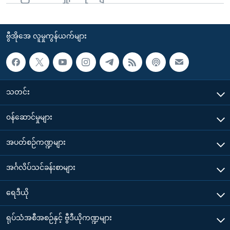
ဗွီအိုအေ လူမှုကွန်ယက်များ
သတင်း
၀န်ဆောင်မှုများ
အပတ်စဉ်ကဏ္ဍများ
အင်္ဂလိပ်သင်ခန်းစာများ
ရေဒီယို
ရုပ်သံအစီအစဉ်နှင့် ဗွီဒီယိုကဏ္ဍများ