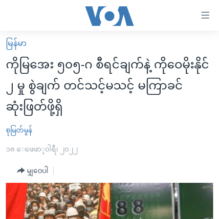
သုံး
ရ
လွယ်ကူ
မြန်မာ
မူလစာမျက်နှာ
စေ
ကိုမြအေး ၅၀၅-ဂ စီရင်ချက်နဲ့ ကိုဝေမိုးနိုင်
မြန်မာ
သည့်
၂ မှု စွဲချက် တင်သင့်မသင့် မကြာခင်
ကမ္ဘာ့သတင်းများ
Link
ဆုံးဖြတ်ဖို့ရှိ
ဗွီဒီယို
နိုင်ငံတကာ
များ
သတင်းလွတ်လပ်ခွင့်
အမေရိကန်
ပင်မ
စုမြတ်မွန်
ရပ်ဝန်းတခု လမ်းတခု အလွန်
တရုတ်
အကြောင်းအရာ
၁၈ ေဖေဖာ္၀ါရီ၊ ၂၀၂၂
သို့
အင်္ဂလိပ်စာလေ့လာမယ်
အစ္စရေး-ပါလက်စတိုင်း
ကျော်
မျှဝေပါ
အပတ်စဉ်ကဏ္ဍများ
အမေရိကန်သုံးအီဒီယံ
ကြည့်
ရေဒီယိုနှင့်ရုပ်သံ အချက်အလက်များ
မကြေးမုံရဲ့ အင်္ဂလိပ်စာ
ရေဒီယို
ရန်
ပင်မ
ရေဒီယို/တီဗွီအစီအစဉ်
ရုပ်ရှင်ထဲက အင်္ဂလိပ်စာ
တီဗွီ