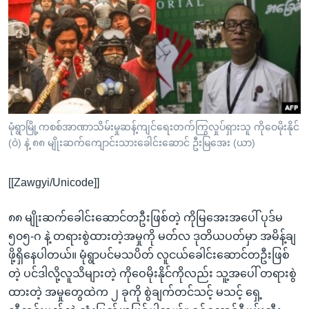
အ
သုတပဒေသာ အင်္ဂလိပ်စာ
ညွန်း
Learning English
စာမျက်နှာ
သို့
ဗွီအိုအေ လူမှုကွန်ယက်များ
ကျော်
ကြည့်
ရန်
ဘာသာစကားများ
မုံရွာမြို့ကစစ်အာဏာသိမ်းမှုဆန့်ကျင်ရေးတက်ကြွလှုပ်ရှားသူ ကိုဝေမိုးနိုင်
ရှာဖွေ
(ဝဲ) နဲ့ ၈၈ မျိုးဆက်ကျောင်းသားခေါင်းဆောင် ဦးမြအေး (ယာ)
ရန်
နေရာ
[[Zawgyi/Unicode]]
သို့
ကျော်
၈၈ မျိုးဆက်ခေါင်းဆောင်တဦးဖြစ်တဲ့ ကိုမြအေးအပေါ် ပုဒ်မ
ရန်
၅၀၅-ဂ နဲ့ တရားစွဲထားတဲ့အမှုကို မတ်လ ဒုတိယပတ်မှာ အမိန့်ချ
ဖို့ရှိနေပါတယ်။ မုံရွာပင်မသပိတ် လူငယ်ခေါင်းဆောင်တဦးဖြစ်
တဲ့ ပင်ဒါလို့လူသိများတဲ့ ကိုဝေမိုးနိုင်ကိုလည်း သူ့အပေါ် တရားစွဲ
ထားတဲ့ အမှုတွေထဲက ၂ ခုကို စွဲချက်တင်သင့် မသင့် ရှေ့