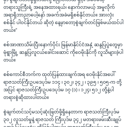
တရားသူကြီးရဲ့ အနေအထားရယ်၊ နောက်လာမယ့် အမှုလိုက်
အရာရှိဘာညာပေါ့နော် အခက်အခဲမရှိစစ်နိုင်တယ်။ အားလုံး
စစ်နိုင် ပါဝင်နိုင်တယ် ဆိုတဲ့ နေ့မှာတော့စွဲချက်တင်ဖြစ်မယ်ထင်ပါ
တယ်။”
စစ်အာဏာသိမ်းပြီးနောက်ပိုင်း မြန်မာနိုင်င်ငံအနှံ့ ဆန္ဒပြပွဲတွေမှာ
မုံရွာမြို့ ဆန္ဒပြလူငယ်ခေါင်းဆောင် ကိုဝေမိုးနိုင်ကို လူသိများခဲ့ပါ
တယ်။
စစ်ကောင်စီဘက်က ထုတ်ပြန်ထားချက်အရ ဝေမိုးနိုင်အပေါ်
ရာဇသတ်ကြီးဥပဒေပုဒ်မ ၁၁၄ ၊ ၃၀၂၊ ၃၄၂ ၊ ၃၉၅ ၊ ၅၀၅-က တို့
အပြင် ရာဇသတ်ကြီးဥပဒေပုဒ်မ ၁၇ (၁) ၊ ၁၂၄၊ ၅၁၂ တို့နဲ့ပါ
တရားစွဲဆိုထားပါတယ်။
စွဲချက်တင်သင့်မသင့်ဆုံးဖြတ်ဖို့ရှိနေတာက ရာဇသတ်ကြီးပုဒ်မ
၃၀၂ လူသတ်မှုနဲ့ ရာဇသတ် ကြီးပုဒ်မ ၃၄၂ မတရားဖမ်းဆီးချုပ်