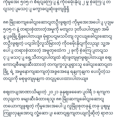
ကိုမွအေး ၅၀၅-ဂ စီရငျခကြျ နဲ့ ကိုဝမေိုးနိုငျ ၂ မှု စှဲခကြျ တ
ငျသင့ျမသင့ျ မကွာခငျဆုံးဖွတျဖို့ရှိ
၈၈ မြိုးဆကျခေါငျးဆောငျတဦးဖွဈတဲ့ ကိုမွအေးအပေါျ ပုဒျမ
၅၀၅-ဂ နဲ့ တရားစှဲထားတဲ့အမှုကို မတျလ ဒုတိယပါတျမှာ အမိ
န့ျခဖြို့ရှိနပေါတယျ။ မုံရှာပငျမသပိတျ လူငယျခေါငျးဆောငျ
တဦးဖွဈတဲ့ ပငျဒါလို့လူသိမြားတဲ့ ကိုဝမေိုးနိုငျကိုလညျး သူ့အ
ပေါျ တရားစှဲထားတဲ့ အမှုတှထေဲက ၂ ခုကို စှဲခကြျတငျသ
င့ျ မသင့ျ ရှေ့သီတငျးပါတျထဲ ဆုံးဖွတျမှာဖွဈပါတယျ။ စဈ
ကောငျစီဖမျးဆီးထားတဲ့ တကျကွှလှုပျရှားသူ ခေါငျးဆောငျတ
ခြို့ ရဲ့ အမှုနောကျဆကျတှဲအခွအေနေ ရနျကုနျက ပေးပို့တဲ့သ
တငျးကို မစုမွတျမှနျက တငျပွပေးထားပါတယျ။
စဈတပျအာဏာသိမျးတဲ့ ၂၀၂၁ ခုနှဈဖဖေောျဝါရီ ၁ ရကျက
တညျးက ဖမျးဆီးခံထားရသူ၊ ၈၈ မြိုးဆကျခေါငျးဆောငျ
တယောကျဖွဈတဲ့ ကိုမွအေးအပေါျ လူမြိုးစုတခုနဲ့ တခု ပွဈမှု
ကြူးလှနျအောငျ လှုံ့ဆောျ၊ ဆောငျရှကျတယျလို့ဆိုတဲ့ ရာဇသ