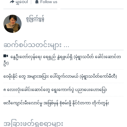
မျှဝေပါ
Follow us
စုမြတ်မွန်
ဆက်စပ်သတင်းများ ...
နွေဦးတော်လှန်ရေး ရေရှည် နွှဲရဖွယ်ရှိ (မုံရွာသပိတ် ခေါင်းဆောင်တ
ဦး)
ဝေမိုးနိုင် တွေ အများအပြား ပေါ်ထွက်လာမယ် (မုံရွာသပိတ်ကော်မီတီ)
၈ လေးလုံးခေါင်းဆောင်တွေ ရွေးကောက်ပွဲ ပညာပေးဟောပြော
ဗလီကျောင်းမီးလောင်မှု အဖြစ်မှန် စုံစမ်းဖို့ နိုင်ငံတကာ တိုက်တွန်း
အခြားဖတ်ရှုစရာများ