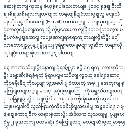
ဆေးရုံတကျ ကုသမှု ခံယူခဲ့ရပါသေးတယျ။ ၂၀၁၄ ခုနှဈ ဦးသိ
နျးစိနျအစိုးရလကျထကျက တရုတျနိုငျငံသားဖွဈသူ မငျးသိ
မျးဆိုသူနဲ့ အီးမေးလျ (E-mail) ကတဆင့ျ ဆကျသှယျပွောဆို
ခဲ့တာတှနေဲ့ပတျသကျလို့ ကိုမွအေးဟာ လူမြိုးတခုနဲ့တခုကွား ပ
ဋိပက်ခဖွဈအောငျ လုပျဆောငျရာရောကျတယျလို့ဆိုပွီး မငျ်
လာတောငျညှှန့ျမွို့နယျ ဒုရဲမှူးဇောျမငျး သူဆိုက တရားလို
လုပျပွီး တရားစှဲထားတာဖွဈပါတယျ။
စဈအာဏာသိမျးပွီးနောကျ မုံရှာမွို့မှာ ဧပွီ ၁၅ ရကျ ကားနဲ့တိုကျ
ပွီး ဖမျးဆီးခံရခဲ့ရတဲ့ မုံရှာပငျမသပိတျ လူငယျခေါငျးဆောငျ
ကိုဝမေိုးနိုငျကိုလညျး သူ့အပေါျ စှဲထားတဲ့ အမှု ၂ ခုအတှကျ စှဲ
ခကြျတငျသင့ျ မသင့ျဆုံးဖွတျခကြျကို ရှေ့သီတငျးပတျ
မှာ ခနြိုငျခွရှေိတယျလို့ မိသားစုဝငျက ဗှီအိုအကေို ပွောပါတ
ယျ။ ပငျဒါလို့ လူသိမြားတဲ့ကိုဝမေိုးနိုငျအပေါျ အမှုပေါငျး ၈ မှု
နဲ့ စဈကောငျစီက တရားစှဲထားပွီး အဲဒီထဲက လူသတျမှု၊ ပွနျပေး
စှဲမှု ၂ ခုအတှကျ ပထမဆုံး စှဲခကြျတငျ မတငျ ဆုံးဖွတျမှာဖွဈ