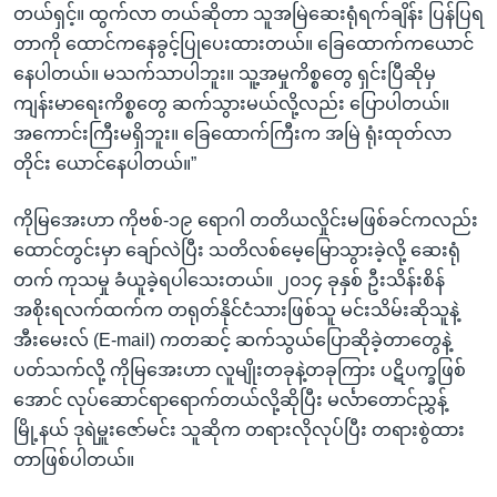
တယ်ရှင့်။ ထွက်လာ တယ်ဆိုတာ သူအမြဲဆေးရုံရက်ချိန်း ပြန်ပြရ
တာကို ထောင်ကနေခွင့်ပြုပေးထားတယ်။ ခြေထောက်ကယောင်
နေပါတယ်။ မသက်သာပါဘူး။ သူ့အမှုကိစ္စတွေ ရှင်းပြီဆိုမှ
ကျန်းမာရေးကိစ္စတွေ ဆက်သွားမယ်လို့လည်း ပြောပါတယ်။
အကောင်းကြီးမရှိဘူး။ ခြေထောက်ကြီးက အမြဲ ရုံးထုတ်လာ
တိုင်း ယောင်နေပါတယ်။”
ကိုမြအေးဟာ ကိုဗစ်-၁၉ ရောဂါ တတိယလှိုင်းမဖြစ်ခင်ကလည်း
ထောင်တွင်းမှာ ချော်လဲပြီး သတိလစ်မေ့မြောသွားခဲ့လို့ ဆေးရုံ
တက် ကုသမှု ခံယူခဲ့ရပါသေးတယ်။ ၂၀၁၄ ခုနှစ် ဦးသိန်းစိန်
အစိုးရလက်ထက်က တရုတ်နိုင်ငံသားဖြစ်သူ မင်းသိမ်းဆိုသူနဲ့
အီးမေးလ် (E-mail) ကတဆင့် ဆက်သွယ်ပြောဆိုခဲ့တာတွေနဲ့
ပတ်သက်လို့ ကိုမြအေးဟာ လူမျိုးတခုနဲ့တခုကြား ပဋိပက္ခဖြစ်
အောင် လုပ်ဆောင်ရာရောက်တယ်လို့ဆိုပြီး မင်္လာတောင်ညွှန့်
မြို့နယ် ဒုရဲမှူးဇော်မင်း သူဆိုက တရားလိုလုပ်ပြီး တရားစွဲထား
တာဖြစ်ပါတယ်။