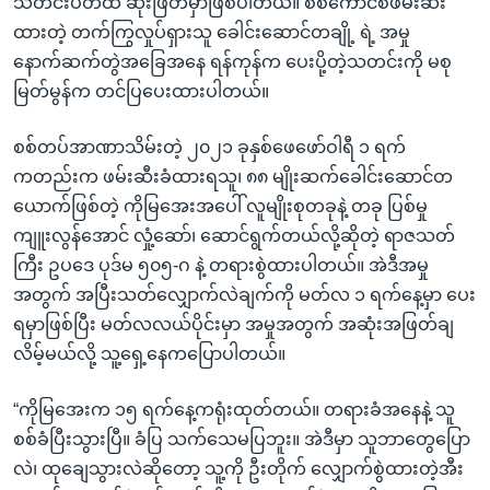
သီတင်းပတ်ထဲ ဆုံးဖြတ်မှာဖြစ်ပါတယ်။ စစ်ကောင်စီဖမ်းဆီး
ထားတဲ့ တက်ကြွလှုပ်ရှားသူ ခေါင်းဆောင်တချို့ ရဲ့ အမှု
နောက်ဆက်တွဲအခြေအနေ ရန်ကုန်က ပေးပို့တဲ့သတင်းကို မစု
မြတ်မွန်က တင်ပြပေးထားပါတယ်။
စစ်တပ်အာဏာသိမ်းတဲ့ ၂၀၂၁ ခုနှစ်ဖေဖော်ဝါရီ ၁ ရက်
ကတည်းက ဖမ်းဆီးခံထားရသူ၊ ၈၈ မျိုးဆက်ခေါင်းဆောင်တ
ယောက်ဖြစ်တဲ့ ကိုမြအေးအပေါ် လူမျိုးစုတခုနဲ့ တခု ပြစ်မှု
ကျူးလွန်အောင် လှုံ့ဆော်၊ ဆောင်ရွက်တယ်လို့ဆိုတဲ့ ရာဇသတ်
ကြီး ဥပဒေ ပုဒ်မ ၅၀၅-ဂ နဲ့ တရားစွဲထားပါတယ်။ အဲဒီအမှု
အတွက် အပြီးသတ်လျှောက်လဲချက်ကို မတ်လ ၁ ရက်နေ့မှာ ပေး
ရမှာဖြစ်ပြီး မတ်လလယ်ပိုင်းမှာ အမှုအတွက် အဆုံးအဖြတ်ချ
လိမ့်မယ်လို့ သူ့ရှေ့နေကပြောပါတယ်။
“ကိုမြအေးက ၁၅ ရက်နေ့ကရုံးထုတ်တယ်။ တရားခံအနေနဲ့ သူ
စစ်ခံပြီးသွားပြီ။ ခံပြ သက်သေမပြဘူး။ အဲဒီမှာ သူဘာတွေပြော
လဲ၊ ထုချေသွားလဲဆိုတော့ သူ့ကို ဦးတိုက် လျှောက်စွဲထားတဲ့အီး