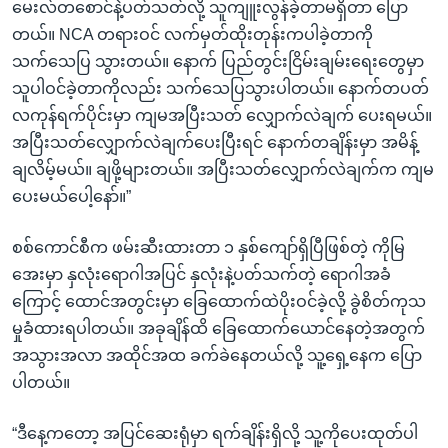
မေးလ်တစောင်နဲ့ပတ်သတ်လို့ သူကျူးလွန်ခဲ့တာမရှိတာ ပြော
တယ်။ NCA တရားဝင် လက်မှတ်ထိုးတုန်းကပါခဲ့တာကို
သက်သေပြ သွားတယ်။ နောက် ပြည်တွင်းငြိမ်းချမ်းရေးတွေမှာ
သူပါဝင်ခဲ့တာကိုလည်း သက်သေပြသွားပါတယ်။ နောက်တပတ်
လကုန်ရက်ပိုင်းမှာ ကျမအပြီးသတ် လျှောက်လဲချက် ပေးရမယ်။
အပြီးသတ်လျှောက်လဲချက်ပေးပြီးရင် နောက်တချိန်းမှာ အမိန့်
ချလိမ့်မယ်။ ချဖို့များတယ်။ အပြီးသတ်လျှောက်လဲချက်က ကျမ
ပေးမယ်ပေါ့နော်။”
စစ်ကောင်စီက ဖမ်းဆီးထားတာ ၁ နှစ်ကျော်ရှိပြီဖြစ်တဲ့ ကိုမြ
အေးမှာ နှလုံးရောဂါအပြင် နှလုံးနဲ့ပတ်သက်တဲ့ ရောဂါအခံ
ကြောင့် ထောင်အတွင်းမှာ ခြေထောက်ထဲပိုးဝင်ခဲ့လို့ ခွဲစိတ်ကုသ
မှုခံထားရပါတယ်။ အခုချိန်ထိ ခြေထောက်ယောင်နေတဲ့အတွက်
အသွားအလာ အထိုင်အထ ခက်ခဲနေတယ်လို့ သူ့ရှေ့နေက ပြော
ပါတယ်။
“ဒီနေ့ကတော့ အပြင်ဆေးရုံမှာ ရက်ချိန်းရှိလို့ သူ့ကိုပေးထုတ်ပါ