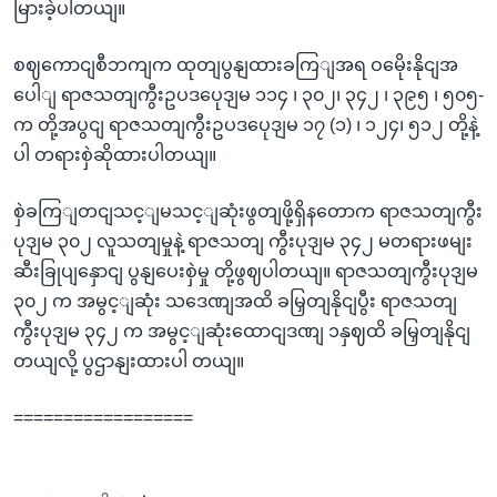
မြားခဲ့ပါတယျ။
စဈကောငျစီဘကျက ထုတျပွနျထားခကြျအရ ဝမေိုးနိုငျအ
ပေါျ ရာဇသတျကွီးဥပဒပေုဒျမ ၁၁၄ ၊ ၃၀၂၊ ၃၄၂ ၊ ၃၉၅ ၊ ၅၀၅-
က တို့အပွငျ ရာဇသတျကွီးဥပဒပေုဒျမ ၁၇ (၁) ၊ ၁၂၄၊ ၅၁၂ တို့နဲ့
ပါ တရားစှဲဆိုထားပါတယျ။
စှဲခကြျတငျသင့ျမသင့ျဆုံးဖွတျဖို့ရှိနတောက ရာဇသတျကွီး
ပုဒျမ ၃၀၂ လူသတျမှုနဲ့ ရာဇသတျ ကွီးပုဒျမ ၃၄၂ မတရားဖမျး
ဆီးခြုပျနှောငျ ပွနျပေးစှဲမှု တို့ဖွဈပါတယျ။ ရာဇသတျကွီးပုဒျမ
၃၀၂ က အမွင့ျဆုံး သဒေဏျအထိ ခမြှတျနိုငျပွီး ရာဇသတျ
ကွီးပုဒျမ ၃၄၂ က အမွင့ျဆုံးထောငျဒဏျ ၁နှဈထိ ခမြှတျနိုငျ
တယျလို့ ပွဌာနျးထားပါ တယျ။
==================