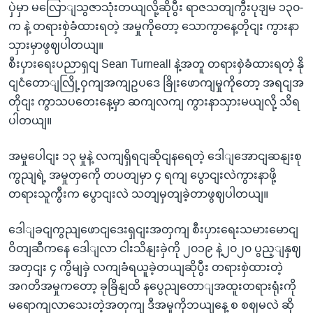
ပှဲမှာ မလြောျသွဇာသုံးတယျလို့ဆိုပွီး ရာဇသတျကွီးပုဒျမ ၁၃၀-
က နဲ့ တရားစှဲခံထားရတဲ့ အမှုကိုတော့ သောကွာနေ့တိုငျး ကွားနာ
သှားမှာဖွဈပါတယျ။
စီးပှားရေးပညာရှငျ Sean Turneall နဲ့အတူ တရားစှဲခံထားရတဲ့ နို
ငျငံတောျလြို့ဝှကျအကျဥပဒေ ခြိုးဖောကျမှုကိုတော့ အရငျအ
တိုငျး ကွာသပတေးနေ့မှာ ဆကျလကျ ကွားနာသှားမယျလို့ သိရ
ပါတယျ။
အမှုပေါငျး ၁၃ မှုနဲ့ လကျရှိရငျဆိုငျနရေတဲ့ ဒေါျအောငျဆနျးစု
ကွညျရဲ့ အမှုတှကေို တပတျမှာ ၄ ရကျ ပွောငျးလဲကွားနာဖို့
တရားသူကွီးက ပွောငျးလဲ သတျမှတျခဲ့တာဖွဈပါတယျ။
ဒေါျခငျကွညျဖောငျဒေးရှငျးအတှကျ စီးပှားရေးသမားမောငျ
ဝိတျဆီကနေ ဒေါျလာ ငါးသိနျးခှဲကို ၂၀၁၉ နဲ့၂၀၂၀ ပွည့ျနှဈ
အတှငျး ၄ ကွိမျခှဲ လကျခံရယူခဲ့တယျဆိုပွီး တရားစှဲထားတဲ့
အဂတိအမှုကတော့ ခုခြိနျထိ နပွေညျတောျအထူးတရားရုံးကို
မရောကျလာသေးတဲ့အတှကျ ဒီအမှုကိုဘယျနေ့ စ စဈမလဲ ဆို