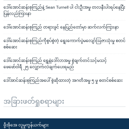
ဒေါ်အောင်ဆန်းစုကြည်နဲ့ Sean Turnell ပါ ငါးဦးအမှု တလနီးပါးရပ်နေပြီး
ပြန်လည်ကြားနာ
ဒေါ်အောင်ဆန်းစုကြည် တရားခွင် နေပြည်တော်မှာ ဆက်လက်ကြားနာ
ဒေါ်အောင်ဆန်းစုကြည်ကိုစွပ်စွဲတဲ့ ရွေးကောက်ပွဲမလျော်ဩဇာသုံးမှု စတင်
စစ်ဆေး
ဒေါ်အောင်ဆန်းစုကြည် ရွှေနဲ့ဒေါ်လာအမှု စွဲချက်တင်သင့်မသင့်
ဖေဖော်ဝါရီ ၂၅ လျှောက်လဲချက်ပေးရမည်
ဒေါ်အာင်ဆန်းစုကြည်အပေါ် စွဲဆိုထားတဲ့ အဂတိအမှု ၅ မှု စတင်စစ်ဆေး
အခြားဖတ်ရှုစရာများ
ဗွီအိုအေ လူမှုကွန်ယက်များ