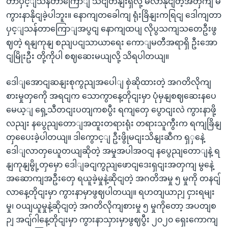
တာပှင့ျသန်တာကြောျ သငျတနျးရှိလို့ မလာနိုငျတဲ့အတှကျ မ
ကွားနာနိုငျခဲ့ပါဘူး။ နောကျတခေါကျ ရုံးခြိနျးကရြငျ ဒေါကျတာ
ပှင့ျသန်တာကြောျအပွငျ နောကျထပျ လိုပွသကျသတေဦးဖွ
ဈတဲ့ ရနျကုနျ စညျပငျသာယာရေး ကောျမတီအရာရှိ ဦးအော
ငျမြိုးဦး တို့ကိုပါ စဈဆေးမယျလို့ သိရပါတယျ။
ဒေါျအောငျဆနျးစုကွညျအပေါျ စှဲဆိုထားတဲ့ အဂတိလိုကျ
စားမှုတှကေို အရငျက သောကွာနေ့တိုငျးမှာ ပုံမှနျစဈဆေးနပေ
မေယ့ျ ရှေ့သီတငျးပတျကစပွီး ရကျတှေ ပွောငျးလဲ ကွားနာဖို့
လညျး နပွေညျတောျအထူးတရားရုံး တရားသူကွီးက ရကျခြိနျ
တှပေေးခဲ့ပါတယျ။ ဒါကွောင့ျ ဦးဖွိုမငျးသိနျးဆီက ရှှနေဲ့
ဒေါျလာတှယေူတယျဆိုတဲ့ အမှုအပါအဝငျ နပွေညျတောျနဲ့ ရ
နျကုနျမွို့တှမှော ဒေါျခငျကွညျဖောငျဒေးရှငျးအတှကျ မွနေဲ့
အဆောကျအဦးတှေ ရယူခဲ့မှုနဲ့ဆိုငျတဲ့ အဂတိအမှု ၅ မှုကို တနငျ်
လာနေ့တိုငျးမှာ ကွားနာမှာဖွဈပါတယျ။ ရဟတျယာဉျ ငှားရမျး
မှု၊ ဝယျယူမှုနဲ့ဆိုငျတဲ့ အဂတိလိုကျစားမှု ၅ မှုကိုတော့ အပတျစ
ဉျ အငျ်ဂါနေ့တိုငျးမှာ ကွားနာသှားမှာဖွဈပွီး ၂၀၂၀ ရှေးကောကျ