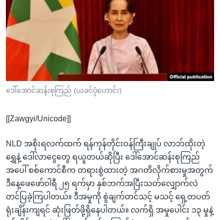
အ
သုတပဒေသာ အင်္ဂလိပ်စာ
ညွန်း
Learning English
စာမျက်နှာ
သို့
ဗွီအိုအေ လူမှုကွန်ယက်များ
ကျော်
ကြည့်
ရန်
ဘာသာစကားများ
ဒေါ်အောင်ဆန်းစုကြည် (ယခင်ပုံဟောင်း)
ရှာဖွေ
ရန်
[[Zawgyi/Unicode]]
နေရာ
သို့
NLD အစိုးရလက်ထက် ရန်ကုန်တိုင်းဝန်ကြီးချုပ် လာဘ်ထိုးတဲ့
ကျော်
ရွှေနဲ့ ဒေါ်လာငွေတွေ ရယူတယ်ဆိုပြီး ဒေါ်အောင်ဆန်းစုကြည်
ရန်
အပေါ် စစ်ကောင်စီက တရားစွဲထားတဲ့ အဂတိလိုက်စားမှုအတွက်
ဒီနေ့ဖေဖော်ဝါရီ ၂၅ ရက်မှာ နှစ်ဘက်အပြီးသတ်လျှောက်လဲ
တင်ပြခဲ့ကြပါတယ်။ ဒီအမှုကို စွဲချက်တင်သင့် မသင့် ရှေ့တပတ်
ရုံးချိန်းကျရင် ဆုံးဖြတ်ဖို့ရှိနေပါတယ်။ လက်ရှိ အမှုပေါင်း ၁၃ မှုနဲ့