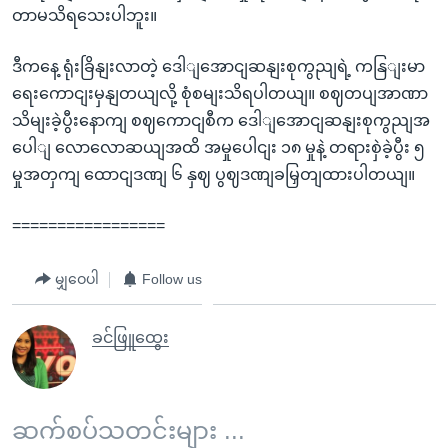
တာမသိရသေးပါဘူး။
ဒီကနေ့ ရုံးခြိနျးလာတဲ့ ဒေါျအောငျဆနျးစုကွညျရဲ့ ကနြျးမာ
ရေးကောငျးမှနျတယျလို့ စုံစမျးသိရပါတယျ။ စဈတပျအာဏာ
သိမျးခဲ့ပွီးနောကျ စဈကောငျစီက ဒေါျအောငျဆနျးစုကွညျအ
ပေါျ လောလောဆယျအထိ အမှုပေါငျး ၁၈ မှုနဲ့ တရားစှဲခဲ့ပွီး ၅
မှုအတှကျ ထောငျဒဏျ ၆ နှဈ ပွဈဒဏျခမြှတျထားပါတယျ။
=================
မျှဝေပါ
Follow us
ခင်ဖြူထွေး
ဆက်စပ်သတင်းများ ...