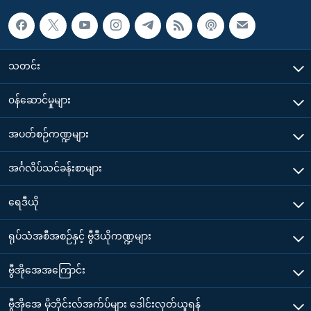
သတင်း
၀န်ဆောင်မှုများ
အပတ်စဉ်ကဏ္ဍများ
အင်္ဂလိပ်သင်ခန်းစာများ
ရေဒီယို
ရုပ်သံအစီအစဉ်နှင့် ဗွီဒီယိုကဏ္ဍများ
ဗွီအိုအေအကြောင်း
ဗွီအိုအေ မိုဘိုင်းလ်အက်ပ်များ ဒေါင်းလုတ်ယူရန်