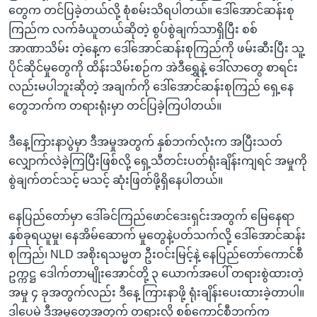
တွေက တင်ပြခဲ့တယ်လို့ စုံစမ်းသိရပါတယ်။ ဒေါ်အောင်ဆန်းစု
ကြည်က လက်ခံယူတယ်ဆိုတဲ့ စွပ်စွဲချက်သာရှိပြီး စစ်
အာဏာသိမ်း တဲ့နေ့က ဒေါ်အောင်ဆန်းစုကြည်ကို ဖမ်းဆီးပြီး သူ့
ပိုင်ဆိုင်မှုတွေကို ထိန်းသိမ်းစဉ်က အဲဒီရွှေနဲ့ ဒေါ်လာတွေ စာရင်း
လည်းမပါဘူးဆိုတဲ့ အချက်ကို ဒေါ်အောင်ဆန်းစုကြည် ရှေ့နေ
တွေဘက်က တရားရုံးမှာ တင်ပြခဲ့ကြပါတယ်။
ဒီနေ့ကြားနာပွဲမှာ ဒီအမှုအတွက် နှစ်ဘက်လုံးက အပြီးသတ်
လျှောက်လဲခဲ့ကြပြီးဖြစ်လို့ ရှေ့သီတင်းပတ်ရုံးချိန်းကျရင် အမှုကို
စွဲချက်တင်သင့် မသင့် ဆုံးဖြတ်ဖို့ရှိနေပါတယ်။
နေပြည်တော်မှာ ဒေါ်ခင်ကြည်ဖောင်ဒေးရှင်းအတွက် မြေနေရာ
နှစ်ခုရယူမှု၊ နေအိမ်ဆောက် မှုတွေနဲ့ပတ်သက်လို့ ဒေါ်အောင်ဆန်း
စုကြည်၊ NLD အစိုးရသမ္မတ ဦးဝင်းမြင့်နဲ့ နေပြည်တော်ကောင်စီ
ဥက္ကဋ္ဌ ဒေါက်တာမျိုးအောင်တို့ ၃ ယောက်အပေါ် တရားစွဲထားတဲ့
အမှု ၄ ခုအတွက်လည်း ဒီနေ့ ကြားနာဖို့ ရုံးချိန်းပေးထားခဲ့တာပါ။
ဒါပေမဲ့ ဒီအမှုတွေအတွက် တရားလို စစ်ကောင်စီဘက်က