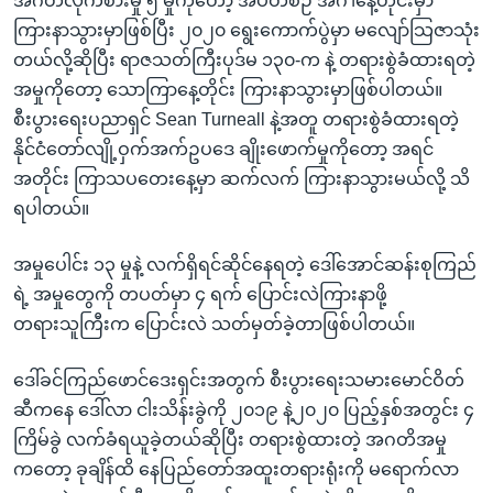
အဂတိလိုက်စားမှု ၅ မှုကိုတော့ အပတ်စဉ် အင်္ဂါနေ့တိုင်းမှာ
ကြားနာသွားမှာဖြစ်ပြီး ၂၀၂၀ ရွေးကောက်ပွဲမှာ မလျော်သြဇာသုံး
တယ်လို့ဆိုပြီး ရာဇသတ်ကြီးပုဒ်မ ၁၃၀-က နဲ့ တရားစွဲခံထားရတဲ့
အမှုကိုတော့ သောကြာနေ့တိုင်း ကြားနာသွားမှာဖြစ်ပါတယ်။
စီးပွားရေးပညာရှင် Sean Turneall နဲ့အတူ တရားစွဲခံထားရတဲ့
နိုင်ငံတော်လျို့ဝှက်အက်ဥပဒေ ချိုးဖောက်မှုကိုတော့ အရင်
အတိုင်း ကြာသပတေးနေ့မှာ ဆက်လက် ကြားနာသွားမယ်လို့ သိ
ရပါတယ်။
အမှုပေါင်း ၁၃ မှုနဲ့ လက်ရှိရင်ဆိုင်နေရတဲ့ ဒေါ်အောင်ဆန်းစုကြည်
ရဲ့ အမှုတွေကို တပတ်မှာ ၄ ရက် ပြောင်းလဲကြားနာဖို့
တရားသူကြီးက ပြောင်းလဲ သတ်မှတ်ခဲ့တာဖြစ်ပါတယ်။
ဒေါ်ခင်ကြည်ဖောင်ဒေးရှင်းအတွက် စီးပွားရေးသမားမောင်ဝိတ်
ဆီကနေ ဒေါ်လာ ငါးသိန်းခွဲကို ၂၀၁၉ နဲ့၂၀၂၀ ပြည့်နှစ်အတွင်း ၄
ကြိမ်ခွဲ လက်ခံရယူခဲ့တယ်ဆိုပြီး တရားစွဲထားတဲ့ အဂတိအမှု
ကတော့ ခုချိန်ထိ နေပြည်တော်အထူးတရားရုံးကို မရောက်လာ