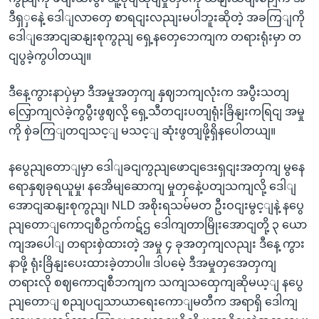
ဒီရှှနေဲ့ ဒေါျလာတှေ စာရငျးလညျးမပါဘူးဆိုတဲ့ အခကြျကို
ဒေါျအောငျဆနျးစုကွညျ ရှေ့နတှေဘေကျက တရားရုံးမှာ တ
ငျပွခဲ့ကွပါတယျ။
ဒီနေ့ကွားနာပှဲမှာ ဒီအမှုအတှကျ နှဈဘကျလုံးက အပွီးသတျ
လြှောကျလဲခဲ့ကွပွီးဖွဈလို့ ရှေ့သီတငျးပတျရုံးခြိနျးကရြငျ အမှု
ကို စှဲခကြျတငျသင့ျ မသင့ျ ဆုံးဖွတျဖို့ရှိနပေါတယျ။
နပွေညျတောျမှာ ဒေါျခငျကွညျဖောငျဒေးရှငျးအတှကျ မွနေ
ရောနှဈခုရယူမှု၊ နအေိမျဆောကျ မှုတှနေဲ့ပတျသကျလို့ ဒေါျ
အောငျဆနျးစုကွညျ၊ NLD အစိုးရသမ်မတ ဦးဝငျးမွင့ျနဲ့ နပွေ
ညျတောျကောငျစီဥက်ကဋ်ဌ ဒေါကျတာမြိုးအောငျတို့ ၃ ယော
ကျအပေါျ တရားစှဲထားတဲ့ အမှု ၄ ခုအတှကျလညျး ဒီနေ့ ကွား
နာဖို့ ရုံးခြိနျးပေးထားခဲ့တာပါ။ ဒါပမေဲ့ ဒီအမှုတှအေတှကျ
တရားလို စဈကောငျစီဘကျက သကျသထှေကျဆိုမယ့ျ နပွေ
ညျတောျ စညျပငျသာယာရေးကောျမတီက အရာရှိ ဒေါကျ