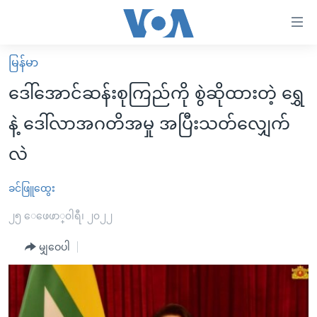
သုံး
ရ
လွယ်ကူ
မြန်မာ
မူလစာမျက်နှာ
စေ
ဒေါ်အောင်ဆန်းစုကြည်ကို စွဲဆိုထားတဲ့ ရွှေ
မြန်မာ
သည့်
နဲ့ ဒေါ်လာအဂတိအမှု အပြီးသတ်လျှေက်
ကမ္ဘာ့သတင်းများ
Link
လဲ
ဗွီဒီယို
နိုင်ငံတကာ
များ
သတင်းလွတ်လပ်ခွင့်
အမေရိကန်
ပင်မ
ခင်ဖြူထွေး
ရပ်ဝန်းတခု လမ်းတခု အလွန်
တရုတ်
အကြောင်းအရာ
၂၅ ေဖေဖာ္၀ါရီ၊ ၂၀၂၂
သို့
အင်္ဂလိပ်စာလေ့လာမယ်
အစ္စရေး-ပါလက်စတိုင်း
ကျော်
မျှဝေပါ
အပတ်စဉ်ကဏ္ဍများ
အမေရိကန်သုံးအီဒီယံ
ကြည့်
ရေဒီယိုနှင့်ရုပ်သံ အချက်အလက်များ
မကြေးမုံရဲ့ အင်္ဂလိပ်စာ
ရေဒီယို
ရန်
ပင်မ
ရေဒီယို/တီဗွီအစီအစဉ်
ရုပ်ရှင်ထဲက အင်္ဂလိပ်စာ
တီဗွီ