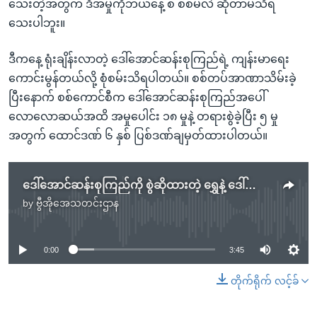
သေးတဲ့အတွက် ဒီအမှုကိုဘယ်နေ့ စ စစ်မလဲ ဆိုတာမသိရ
သေးပါဘူး။
ဒီကနေ့ ရုံးချိန်းလာတဲ့ ဒေါ်အောင်ဆန်းစုကြည်ရဲ့ ကျန်းမာရေး
ကောင်းမွန်တယ်လို့ စုံစမ်းသိရပါတယ်။ စစ်တပ်အာဏာသိမ်းခဲ့
ပြီးနောက် စစ်ကောင်စီက ဒေါ်အောင်ဆန်းစုကြည်အပေါ်
လောလောဆယ်အထိ အမှုပေါင်း ၁၈ မှုနဲ့ တရားစွဲခဲ့ပြီး ၅ မှု
အတွက် ထောင်ဒဏ် ၆ နှစ် ပြစ်ဒဏ်ချမှတ်ထားပါတယ်။
ဒေါ်အောင်ဆန်းစုကြည်ကို စွဲဆိုထားတဲ့ ရွှေနဲ့ ဒေါ်လာအဂတိအမှု အပြီးသတ်လျှေက်လဲ
by
ဗွီအိုအေသတင်းဌာန
No media source currently available
0:00
3:45
တိုက်ရိုက် လင့်ခ်