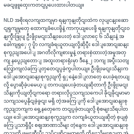
မခငျဖွူထှေးကတငျပွပေးထားပါတယျ။
NLD အစိုးရလကျထကျမှာ ရနျကုနျတိုငျးထဲက လုပျငနျးဆော
ငျရှကျမှုတှေ ထောကျခံပေးဖို့နဲ့ ကာကှယျပေးဖို့ ရနျကုနျတိုငျးဝ
နျကွီးခြုပျ ဦးဖွိုးမငျးသိနျးပေးတဲ့ ဒေါျလာငှေ ၆ သိနျးနဲ့ အ
ခေါကျရှှေ ၇ ပိူာ လကျခံရယူတယျလို့ဆိုပွီး ဒေါျအောငျဆနျး
စုကွညျအပေါျ အဂတိလိုကျစားမှုနဲ့ တရားစှဲထားတဲ့အမှုအတှ
ကျ နပွေညျတောျ အထူးတရားရုံးမှာ ဒီနေ့ ၂ ဘကျ အပွီးသတျ
လြှောကျလဲခကြျတှတေငျပွခဲ့ကွပါတယျ။ ဦးဖွိုးမငျးသိနျးက
ဒေါျအောငျဆနျးစုကွညျကို ရှှနေဲ့ဒေါျလာတှေ ပေးခဲ့ရတယျ
လို့ ပွောဆိုခဲ့ပမေယ့ျ တကယျပေးခဲ့တယျဆိုတာကို ဦးဖွိုးမငျး
သိနျးကိုယျတိုငျကရော တရားလိုပွသကျသကေပါ ခိုငျခိုငျမာမာ
သကျသပွေနိုငျခဲ့ခွငျး မရှိ တဲ့အခကြျကို ဒေါျအောငျဆနျးစု
ကွညျဘကျက ရှေ့နတှေကေ တငျပွခဲ့တယျလို့ စုံစမျးသိရပါတ
ယျ။ ဒေါျအောငျဆနျးစုကွညျက လကျခံယူတယျဆိုတဲ့ စှပျစှဲ
ခကြျသာရှိပွီး စဈအာဏာသိမျး တဲ့နေ့က ဒေါျအောငျဆနျးစု
ကွညျကို ဖမျးဆီးပွီး သူ့ပိုငျဆိုငျမှုတှကေို ထိနျးသိမျးစဉျက အဲ