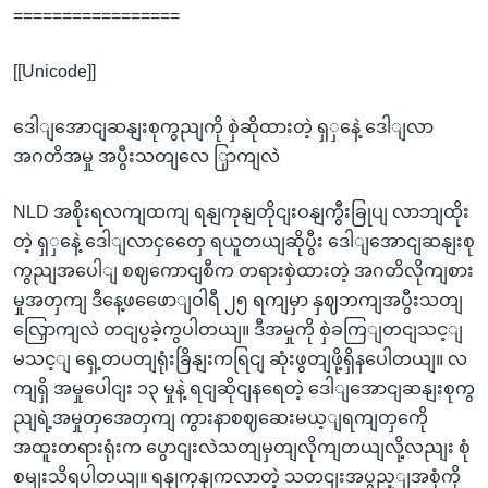
=================
[[Unicode]]
ဒေါျအောငျဆနျးစုကွညျကို စှဲဆိုထားတဲ့ ရှှနေဲ့ ဒေါျလာ
အဂတိအမှု အပွီးသတျလေ ြှာကျလဲ
NLD အစိုးရလကျထကျ ရနျကုနျတိုငျးဝနျကွီးခြုပျ လာဘျထိုး
တဲ့ ရှှနေဲ့ ဒေါျလာငှတှေေ ရယူတယျဆိုပွီး ဒေါျအောငျဆနျးစု
ကွညျအပေါျ စဈကောငျစီက တရားစှဲထားတဲ့ အဂတိလိုကျစား
မှုအတှကျ ဒီနေ့ဖဖေောျဝါရီ ၂၅ ရကျမှာ နှဈဘကျအပွီးသတျ
လြှောကျလဲ တငျပွခဲ့ကွပါတယျ။ ဒီအမှုကို စှဲခကြျတငျသင့ျ
မသင့ျ ရှေ့တပတျရုံးခြိနျးကရြငျ ဆုံးဖွတျဖို့ရှိနပေါတယျ။ လ
ကျရှိ အမှုပေါငျး ၁၃ မှုနဲ့ ရငျဆိုငျနရေတဲ့ ဒေါျအောငျဆနျးစုကွ
ညျရဲ့အမှုတှအေတှကျ ကွားနာစဈဆေးမယ့ျရကျတှကေို
အထူးတရားရုံးက ပွောငျးလဲသတျမှတျလိုကျတယျလို့လညျး စုံ
စမျးသိရပါတယျ။ ရနျကုနျကလာတဲ့ သတငျးအပွည့ျအစုံကို