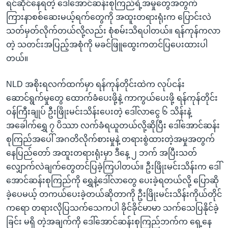
ရင်ဆိုင်နေရတဲ့ ဒေါ်အောင်ဆန်းစုကြည်ရဲ့အမှုတွေအတွက်
ကြားနာစစ်ဆေးမယ့်ရက်တွေကို အထူးတရားရုံးက ပြောင်းလဲ
သတ်မှတ်လိုက်တယ်လို့လည်း စုံစမ်းသိရပါတယ်။ ရန်ကုန်ကလာ
တဲ့ သတင်းအပြည့်အစုံကို မခင်ဖြူထွေးကတင်ပြပေးထားပါ
တယ်။
NLD အစိုးရလက်ထက်မှာ ရန်ကုန်တိုင်းထဲက လုပ်ငန်း
ဆောင်ရွက်မှုတွေ ထောက်ခံပေးဖို့နဲ့ ကာကွယ်ပေးဖို့ ရန်ကုန်တိုင်း
ဝန်ကြီးချုပ် ဦးဖြိုးမင်းသိန်းပေးတဲ့ ဒေါ်လာငွေ ၆ သိန်းနဲ့
အခေါက်ရွှေ ၇ ပိဿာ လက်ခံရယူတယ်လို့ဆိုပြီး ဒေါ်အောင်ဆန်း
စုကြည်အပေါ် အဂတိလိုက်စားမှုနဲ့ တရားစွဲထားတဲ့အမှုအတွက်
နေပြည်တော် အထူးတရားရုံးမှာ ဒီနေ့ ၂ ဘက် အပြီးသတ်
လျှောက်လဲချက်တွေတင်ပြခဲ့ကြပါတယ်။ ဦးဖြိုးမင်းသိန်းက ဒေါ်
အောင်ဆန်းစုကြည်ကို ရွှေနဲ့ဒေါ်လာတွေ ပေးခဲ့ရတယ်လို့ ပြောဆို
ခဲ့ပေမယ့် တကယ်ပေးခဲ့တယ်ဆိုတာကို ဦးဖြိုးမင်းသိန်းကိုယ်တိုင်
ကရော တရားလိုပြသက်သေကပါ ခိုင်ခိုင်မာမာ သက်သေပြနိုင်ခဲ့
ခြင်း မရှိ တဲ့အချက်ကို ဒေါ်အောင်ဆန်းစုကြည်ဘက်က ရှေ့နေ