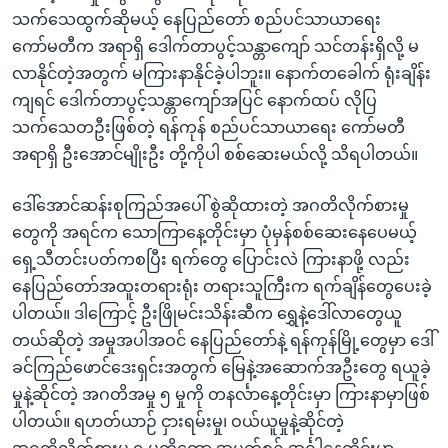
သက်သေထွက်ဆိုမယ့် နေပြည်တော် စည်ပင်သာယာရေး
ကော်မတီက အရာရှိ ဒေါက်တာပွင့်သန္တာကျော် သင်တန်းရှိလို့ မ
လာနိုင်တဲ့အတွက် မကြားနာနိုင်ခဲ့ပါဘူး။ နောက်တခေါက် ရုံးချိန်း
ကျရင် ဒေါက်တာပွင့်သန္တာကျော်အပြင် နောက်ထပ် လိုပြ
သက်သေတဦးဖြစ်တဲ့ ရန်ကုန် စည်ပင်သာယာရေး ကော်မတီ
အရာရှိ ဦးအောင်မျိုးဦး တို့ကိုပါ စစ်ဆေးမယ်လို့ သိရပါတယ်။
ဒေါ်အောင်ဆန်းစုကြည်အပေါ် စွဲဆိုထားတဲ့ အဂတိလိုက်စားမှု
တွေကို အရင်က သောကြာနေ့တိုင်းမှာ ပုံမှန်စစ်ဆေးနေပေမယ့်
ရှေ့သီတင်းပတ်ကစပြီး ရက်တွေ ပြောင်းလဲ ကြားနာဖို့ လည်း
နေပြည်တော်အထူးတရားရုံး တရားသူကြီးက ရက်ချိန်တွေပေးခဲ့
ပါတယ်။ ဒါကြောင့် ဦးဖြိုမင်းသိန်းဆီက ရွှေနဲ့ဒေါ်လာတွေယူ
တယ်ဆိုတဲ့ အမှုအပါအဝင် နေပြည်တော်နဲ့ ရန်ကုန်မြို့တွေမှာ ဒေါ်
ခင်ကြည်ဖောင်ဒေးရှင်းအတွက် မြေနဲ့အဆောက်အဦးတွေ ရယူခဲ့
မှုနဲ့ဆိုင်တဲ့ အဂတိအမှု ၅ မှုကို တနင်္လာနေ့တိုင်းမှာ ကြားနာမှာဖြစ်
ပါတယ်။ ရဟတ်ယာဉ် ငှားရမ်းမှု၊ ဝယ်ယူမှုနဲ့ဆိုင်တဲ့