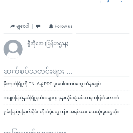
မျှဝေပါ
Follow us
ဗွီအိုအေ (မြန်မာဌာန)
ဆက်စပ်သတင်းများ ...
မိုးကုတ်မြို့ကို TNL‌A နဲ့ PDF ပူးပေါင်းတပ်တွေ ထိန်းချုပ်
ကချင်ပြည်နယ်မြို့နယ်အများစု ဖုန်းလိုင်းနဲ့အင်တာနက်ပြတ်တောက်
ရှမ်းပြည်မြောက်ပိုင်း တိုက်ပွဲတွေကြား အရပ်သား သေဆုံးမှုတွေတိုး