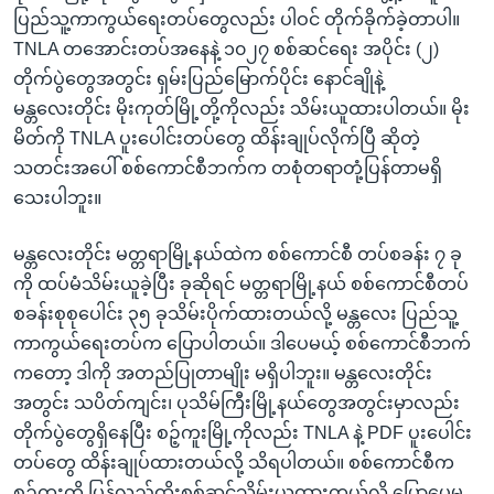
ပြည်သူ့ကာကွယ်ရေးတပ်တွေလည်း ပါဝင် တိုက်ခိုက်ခဲ့တာပါ။
TNLA တအောင်းတပ်အနေနဲ့ ၁၀၂၇ စစ်ဆင်ရေး အပိုင်း (၂)
တိုက်ပွဲတွေအတွင်း ရှမ်းပြည်မြောက်ပိုင်း နောင်ချိုနဲ့
မန္တလေးတိုင်း မိုးကုတ်မြို့တို့ကိုလည်း သိမ်းယူထားပါတယ်။ မိုး
မိတ်ကို TNLA ပူးပေါင်းတပ်တွေ ထိန်းချုပ်လိုက်ပြီ ဆိုတဲ့
သတင်းအပေါ် စစ်ကောင်စီဘက်က တစုံတရာတုံ့ပြန်တာမရှိ
သေးပါဘူး။
မန္တလေးတိုင်း မတ္တရာမြို့နယ်ထဲက စစ်ကောင်စီ တပ်စခန်း ၇ ခု
ကို ထပ်မံသိမ်းယူခဲ့ပြီး ခုဆိုရင် မတ္တရာမြို့နယ် စစ်ကောင်စီတပ်
စခန်းစုစုပေါင်း ၃၅ ခုသိမ်းပိုက်ထားတယ်လို့ မန္တလေး ပြည်သူ့
ကာကွယ်ရေးတပ်က ပြောပါတယ်။ ဒါပေမယ့် စစ်ကောင်စီဘက်
ကတော့ ဒါကို အတည်ပြုတာမျိုး မရှိပါဘူး။ မန္တလေးတိုင်း
အတွင်း သပိတ်ကျင်း၊ ပုသိမ်ကြီးမြို့နယ်တွေအတွင်းမှာလည်း
တိုက်ပွဲတွေရှိနေပြီး စဉ့်ကူးမြို့ကိုလည်း TNLA နဲ့ PDF ပူးပေါင်း
တပ်တွေ ထိန်းချုပ်ထားတယ်လို့ သိရပါတယ်။ စစ်ကောင်စီက
စဉ့်ကူးကို ပြန်လည်ထိုးစစ်ဆင်သိမ်းယူထားတယ်လို့ ပြောပေမ