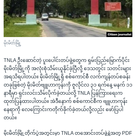
အ
သုတပဒေသာ အင်္ဂလိပ်စာ
ညွန်း
Learning English
စာမျက်နှာ
သို့
ဗွီအိုအေ လူမှုကွန်ယက်များ
ကျော်
ကြည့်
မိုးမိတ်မြို့
ရန်
ဘာသာစကားများ
ရှာဖွေ
TNLA ဦးဆောင်တဲ့ ပူးပေါင်းတပ်ဖွဲ့တွေက ရှမ်းပြည်မြောက်ပိုင်း
ရန်
မိုးမိတ်မြို့ကို အလုံးစုံသိမ်းယူနိုင်ခဲ့ပြီလို့ ဒေသတွင်း သတင်းများ
နေရာ
အရသိရပါတယ်။ မိုးမိတ်မြို့ရှိ စစ်ကောင်စီ လက်ကျန်တပ်စခန်း
သို့
တခုဖြစ်တဲ့ မိုးမိတ်ဗျူဟာကုန်းကို ဇူလိုင်လ ၃၁ ရက်နေ့ မနက် ၁၁
ကျော်
နာရီမှာ ရှင်းလင်းသိမ်းပိုက်ခဲ့တယ်လို့ TNLA ပြန်ကြားရေးက
ရန်
ထုတ်ပြန်ထားပါတယ်။ အဲဒီနောက် စစ်ကောင်စီက ဗျူဟာကုန်း
နေရာကို လေကြောင်းကတိုက်ခိုက်ခဲ့တယ်လို့လည်း ဖော်ပြပါ
တယ်။
မိုးမိတ်မြို့တိုက်ပွဲအတွင်းမှာ TNLA တအောင်းတပ်ဖွဲ့နဲ့အတူ PDF