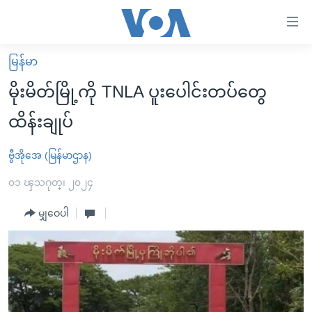
သုံး
ရ
လွယ်ကူ
မြန်မာ
မူလစာမျက်နှာ
စေ
မိုးမိတ်မြို့ကို TNLA ပူးပေါင်းတပ်တွေ
မြန်မာ
သည့်
ထိန်းချုပ်
ကမ္ဘာ့သတင်းများ
Link
ဗွီဒီယို
နိုင်ငံတကာ
ဗွီအိုအေ (မြန်မာဌာန)
များ
သတင်းလွတ်လပ်ခွင့်
အမေရိကန်
၀၁ ၾသဂုတ္၊ ၂၀၂၄
ပင်မ
ရပ်ဝန်းတခု လမ်းတခု အလွန်
တရုတ်
အကြောင်းအရာ
မျှဝေပါ
သို့
အင်္ဂလိပ်စာလေ့လာမယ်
အစ္စရေး-ပါလက်စတိုင်း
ကျော်
အပတ်စဉ်ကဏ္ဍများ
အမေရိကန်သုံးအီဒီယံ
ကြည့်
ရေဒီယိုနှင့်ရုပ်သံ အချက်အလက်များ
မကြေးမုံရဲ့ အင်္ဂလိပ်စာ
ရေဒီယို
ရန်
ပင်မ
ရေဒီယို/တီဗွီအစီအစဉ်
ရုပ်ရှင်ထဲက အင်္ဂလိပ်စာ
တီဗွီ