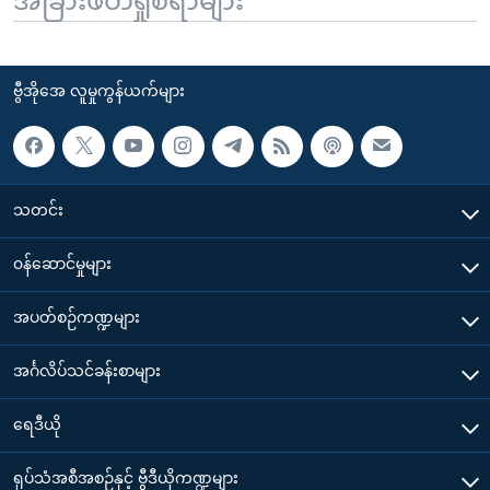
အခြားဖတ်ရှုစရာများ
ဗွီအိုအေ လူမှုကွန်ယက်များ
သတင်း
၀န်ဆောင်မှုများ
အပတ်စဉ်ကဏ္ဍများ
အင်္ဂလိပ်သင်ခန်းစာများ
ရေဒီယို
ရုပ်သံအစီအစဉ်နှင့် ဗွီဒီယိုကဏ္ဍများ