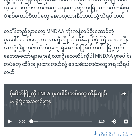
ယ့် ဒေသတွင်းသတင်းတွေအရတော့ စဉ်ကူးမြို့ တဘက်ကမ်းမှာ
ပဲ စစ်ကောင်စီတပ်တွေ နေရာယူထားနိုင်တယ်လို့ သိရပါတယ်။
တချိန်တည်းမှာတော့ MNDAA ကိုးကန့်တပ်ဦးဆောင်တဲ့
ပူးပေါင်းတပ်တွေဟာ လားရှိုးမြို့ကို ထိန်းချုပ်ဖို့ ကြိုးစားနေပြီး
လားရှိုးမြို့တွင်း တိုက်ပွဲတွေ ရှိနေတုန်းဖြစ်ပါတယ်။ မြို့တွင်း
နေရာအတော်များများနဲ့ လားရှိုးလေဆိပ်ကိုပါ MNDAA ပူးပေါင်း
တပ်တွေ ထိန်းချုပ်ထားတယ်လို့ ဒေသခံသတင်းတွေအရ သိရပါ
တယ်။
မိုးမိတ်မြို့ကို TNLA ပူးပေါင်းတပ်တွေ ထိန်းချုပ်
by
ဗွီအိုအေသတင်းဌာန
No media source currently available
0:00
1:15
တိုက်ရိုက် လင့်ခ်