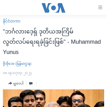
သုံး
ရ
လွယ်ကူ
နိုင်ငံတကာ
မူလစာမျက်နှာ
စေ
"ဘင်္ဂလားဒေ့ရှ် ဒုတိယအကြိမ်
မြန်မာ
သည့်
လွတ်လပ်ရေးရခဲ့ခြင်းဖြစ်" - Muhammad
ကမ္ဘာ့သတင်းများ
Link
Yunus
ဗွီဒီယို
နိုင်ငံတကာ
များ
သတင်းလွတ်လပ်ခွင့်
အမေရိကန်
ပင်မ
ဗွီအိုအေ (မြန်မာဌာန)
ရပ်ဝန်းတခု လမ်းတခု အလွန်
တရုတ်
အကြောင်းအရာ
၀၈ ၾသဂုတ္၊ ၂၀၂၄
သို့
အင်္ဂလိပ်စာလေ့လာမယ်
အစ္စရေး-ပါလက်စတိုင်း
ကျော်
မျှဝေပါ
အပတ်စဉ်ကဏ္ဍများ
အမေရိကန်သုံးအီဒီယံ
ကြည့်
ရေဒီယိုနှင့်ရုပ်သံ အချက်အလက်များ
မကြေးမုံရဲ့ အင်္ဂလိပ်စာ
ရေဒီယို
ရန်
ပင်မ
ရေဒီယို/တီဗွီအစီအစဉ်
ရုပ်ရှင်ထဲက အင်္ဂလိပ်စာ
တီဗွီ