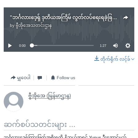
"ဘင်္ဂလားဒေ့ရှ် ဒုတိယအကြိမ် လွတ်လပ်ရေးရခဲ့ခြင်းဖြစ်" - Muhammad Yunus
by
ဗွီအိုအေသတင်းဌာန
No media source currently available
0:00
1:27
တိုက်ရိုက် လင့်ခ်
မျှဝေပါ
Follow us
ဗွီအိုအေ (မြန်မာဌာန)
ဆက်စပ်သတင်းများ ...
ဘင်္ဂလားဒေ့ရှ်ကြားဖြတ်အစိုးရကို နိုဘယ်ဆုရှင် Yunus ဦးဆောင်မည်