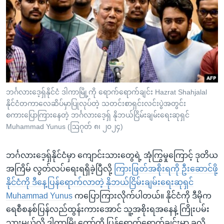
အ
သုတပဒေသာ အင်္ဂလိပ်စာ
ညွန်း
Learning English
စာမျက်နှာ
သို့
ဗွီအိုအေ လူမှုကွန်ယက်များ
ကျော်
ကြည့်
ရန်
ဘာသာစကားများ
ဘင်္ဂလားဒေ့ရှ်နိုင်ငံ ဒါကာမြို့ကို ရောက်ရောက်ချင်း Hazrat Shahjalal
ရှာဖွေ
နိုင်ငံတကာလေဆိပ်မှာပြုလုပ်တဲ့ သတင်းစာရှင်းလင်းပွဲအတွင်း
ရန်
စကားပြောကြားနေတဲ့ ဘင်္ဂလားဒေ့ရှ် နိုဘယ်ငြိမ်းချမ်းရေးဆုရှင်
နေရာ
Muhammad Yunus (ဩဂုတ် ၈၊ ၂၀၂၄)
သို့
ကျော်
ဘင်္ဂလားဒေ့ရှ်နိုင်ငံမှာ ကျောင်းသားတွေရဲ့ အုံကြွမှုကြောင့် ဒုတိယ
ရန်
အကြိမ် လွတ်လပ်ရေးရရှိခဲ့ပြီလို့
ကြားဖြတ်အစိုးရကို ဦးဆောင်ဖို့
နိုင်ငံကို ဒီနေ့ပြန်ရောက်လာတဲ့ နိုဘယ်ငြိမ်းချမ်းရေးဆုရှင်
Muhammad Yunus
ကပြောကြားလိုက်ပါတယ်။ နိုင်ငံကို ဒီမိုက
ရေစီစနစ်ပြန်လည်ထွန်းကားအောင် သူ့အစိုးရအနေနဲ့ ကြိုးပမ်း
သွားမယ်လို့ ဒါကာမြို့တော်ကို ပြန်ရောက်ရောက်ချင်းမှာ ခုလို