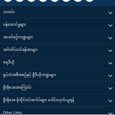
သတင်း
၀န်ဆောင်မှုများ
အပတ်စဉ်ကဏ္ဍများ
အင်္ဂလိပ်သင်ခန်းစာများ
ရေဒီယို
ရုပ်သံအစီအစဉ်နှင့် ဗွီဒီယိုကဏ္ဍများ
ဗွီအိုအေအကြောင်း
ဗွီအိုအေ မိုဘိုင်းလ်အက်ပ်များ ဒေါင်းလုတ်ယူရန်
Other Links