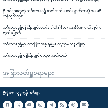
ရိုဟင်ဂျာတွေကို ဘင်္ဂလားဒေ့ရှ် ဆက်လက် စောင့်ရှောက်ထားဖို့ အမေရိ
ကန်တိုက်တွန်း
ဘင်္ဂလားဒေ့ရှ်ဝန်ကြီးချုပ်ဟောင်း ခါလီဒါဇီယာ နေအိမ်အကျယ်ချုပ်က
လွတ်မြောက်
ဘင်္ဂလားဒေ့ရှ်မှာ ကြားဖြတ်အစိုးရဖွဲ့ဖို့ကြေညာမှု ကန်ကြိုဆို
ဘင်္ဂလားဒေ့ရှ် ဝန်ကြီးချုပ် ရာထူးကနုတ်ထွက်
အခြားဖတ်ရှုစရာများ
ဗွီအိုအေ လူမှုကွန်ယက်များ