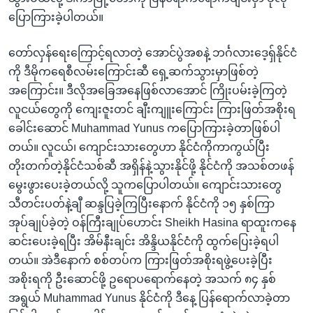
ပြောကြားခဲ့ပါတယ်။
တော်လှန်ရေးကြောင့်ရလာတဲ့ အောင်ပွဲအစနဲ့ ဘင်္ဂလားဒေ့ရှ်နိုင်ငံ
ကို ဒီမိုကရေစီလမ်းကြောင်းဆီ ရှေ့ဆက်သွားမှာဖြစ်တဲ့
အကြောင်း။ ဒီလိုအခြေအနေဖြစ်လာအောင် ကြိုးပမ်းခဲ့ကြတဲ့
လူငယ်တွေကို ကျေးဇူးတင် ချီးကျူးကြောင်း ကြားဖြတ်အစိုးရ
ခေါင်းဆောင် Muhammad Yunus ကပြောကြားခဲ့တာဖြစ်ပါ
တယ်။ လူငယ်၊ ကျောင်းသားတွေဟာ နိုင်ငံကိုကာကွယ်ပြီး
တိုးတက်တဲ့နိုင်ငံသစ်ဆီ အရှိန်နဲ့သွားနိုင်ဖို့ နိုင်ငံကို အသစ်တဖန်
မွေးဖွားပေးခဲ့တယ်လို့ သူကပြောပါတယ်။ ကျောင်းသားတွေ
သီတင်းပတ်နဲ့ချီ ဆန္ဒပြခဲ့ကြပြီးနောက် နိုင်ငံကို ၁၅ နှစ်ကြာ
အုပ်ချုပ်ခဲ့တဲ့ ဝန်ကြီးချုပ်ဟောင်း Sheikh Hasina ရာထူးကနေ
ဆင်းပေးခဲ့ရပြီး အိမ်နီးချင်း အိန္ဒိယနိုင်ငံကို ထွက်ပြေးခဲ့ရပါ
တယ်။ အဲဒီနောက် စစ်တပ်က ကြားဖြတ်အစိုးရဖွဲ့ပေးခဲ့ပြီး
အစိုးရကို ဦးဆောင်ဖို့ ဥရောပရောက်နေတဲ့ အသက် ၈၄ နှစ်
အရွယ် Muhammad Yunus နိုင်ငံကို ဒီနေ့ ပြန်ရောက်လာခဲ့တာ