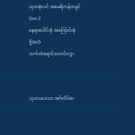
သုတစုံလင် အမေရိကန်တခွင်
Gen Z
နေရာပေါင်းစုံ အကြောင်းစုံ
ဒို့အသံ
သက်တံရောင်သတင်းလွှာ
သုတပဒေသာ အင်္ဂလိပ်စာ