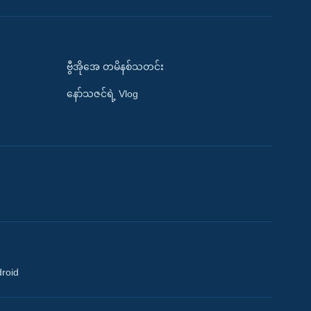
ဗွီအိုအေ တမိနစ်သတင်း
နော်သဇင်ရဲ့ Vlog
droid