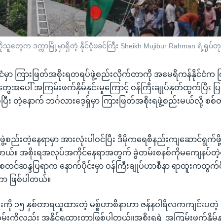
ုသူတွေက ဒက္ကာမြို့မှာရှိတဲ့ နိုင်ငံ့ဖခင်ကြီး Sheikh Mujibur Rahman ရဲ့ရုပ
ုင်ငံမှာ ကြားဖြတ်အစိုးရတရပ်ဖွဲ့စည်းလိုက်တာကို အမေရိကန်နိုင်ငံက က
ေအပေါ် အကြမ်းဖက်နှိမ်နှင်းမှုကြောင့် ဝန်ကြီးချုပ်နုတ်ထွက်ပြီး ပ
ခဲ့ပြီး တဲ့နောက် ဘင်္ဂလားဒေ့ရှ်မှာ ကြားဖြတ်အစိုးရဖွဲ့စည်းမယ်လို့
ွဲ့စည်းတဲ့နေရာမှာ အားလုံးပါဝင်ပြီး ဒီမိုကရေစီနည်းကျဆောင်ရွက်ဖို့
ါတယ်။ အစိုးရအလုပ်အကိုင်နေရာအတွက် ခွဲတမ်းစနစ်ကိုမကျေနပ်တဲ
ာ စတင်ဆန္ဒပြရာက နောက်ပိုင်းမှာ ဝန်ကြီးချုပ်ဟာစီနာ ရာထူးကထွက်ဖိ
ာ ဖြစ်ပါတယ်။
ူးကို ၁၅ နှစ်တာရယူထားတဲ့ မစ္စ်ဟာစီနာဟာ ဇန်နဝါရီလကကျင်းပတဲ့ 
်းကိုလည်း အနိုင်ရထားတာဖြစ်ပါတယ်။အစိုးရရဲ့ အကြမ်းဖက်နှိမ်နှင်