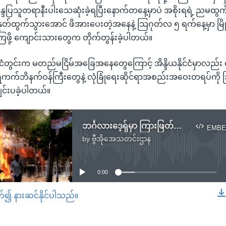
န္ဒပြသူတရာနီးပါးသေဆုံးခဲ့ရပြီးနောက်တနေ့မှာပဲ အစိုးရရဲ့ ညမထွက
ပ် နုတ်ထွက်သွားအောင် ဖိအားပေးတဲ့အနေနဲ့ သြဂုတ်လ ၅ ရက်နေ့မှာ မြ
်ကြဖို့ ကျောင်းသားတွေက တိုက်တွန်းခဲ့ပါတယ်။
ုင်ငံတွင်းက မတည်မငြိမ်အခြေအနေတွေကြောင့် အိန္ဒိယနိုင်ငံမှာလည်း ဝန
းရကက်ဘိနက်ဝန်ကြီးတွေနဲ့ လုံခြုံရေးဆိုင်ရာအစည်းအဝေးတရပ်ကို
ကျင်းပခဲ့ပါတယ်။
ဘင်္ဂလားဒေ့ရှ်မှာ ကြားဖြတ်အစိုးရဖွဲ့ဖို့ကြေညာမှု ကန်ကြိုဆို
EMBE
by
ဗွီအိုအေသတင်းဌာန
No media source currently available
0:00
တ်၍ နားဆင်နိုင်ပါသည်။
EMBED