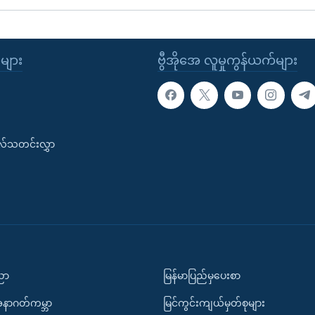
ုများ
ဗွီအိုအေ လူမှုကွန်ယက်များ
းလ်သတင်းလွှာ
ပညာ
မြန်မာပြည်မှပေးစာ
အနာဂတ်ကမ္ဘာ
မြင်ကွင်းကျယ်မှတ်စုများ