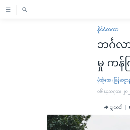
သုံး
ရ
ရှာဖွေ
လွယ်ကူ
မူလစာမျက်နှာ
နိုင်ငံတကာ
ရ
စေ
မြန်မာ
လာ
ဘင်္ဂလာ
သည့်
ဒ်
ကမ္ဘာ့သတင်းများ
Link
ဗွီဒီယို
နိုင်ငံတကာ
မှု ကန်က
များ
သတင်းလွတ်လပ်ခွင့်
အမေရိကန်
ပင်မ
ရပ်ဝန်းတခု လမ်းတခု အလွန်
တရုတ်
ဗွီအိုအေ (မြန်မာဌာ
အကြောင်းအရာ
အင်္ဂလိပ်စာလေ့လာမယ်
အစ္စရေး-ပါလက်စတိုင်း
၀၆ ၾသဂုတ္၊ ၂၀
သို့
အပတ်စဉ်ကဏ္ဍများ
အမေရိကန်သုံးအီဒီယံ
ကျော်
မျှဝေပါ
ကြည့်
ရေဒီယိုနှင့်ရုပ်သံ အချက်အလက်များ
မကြေးမုံရဲ့ အင်္ဂလိပ်စာ
ရေဒီယို
ရန်
ရေဒီယို/တီဗွီအစီအစဉ်
ရုပ်ရှင်ထဲက အင်္ဂလိပ်စာ
တီဗွီ
ပင်မ