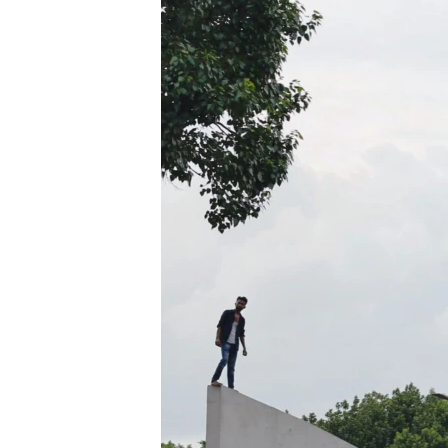
သုတပဒေသာ အင်္ဂလိပ်စာ
အ
ညွန်း
စာမျက်နှာ
သို့
ကျော်
ကြည့်
ရန်
ရှာဖွေ
ရန်
နေရာ
သို့
ကျော်
ရန်