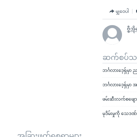
မျှဝေပါ
ဗွီအ
ဆက်စပ်သတင
ဘင်္ဂလားဒေ့ရှ်မှာ
ဘင်္ဂလားဒေ့ရှ်မှာ
ဖမ်းဆီးလက်စဖျောက်မ
မုဒိမ်းမှုကို သေဒဏ်
အခြားဖတ်ရှုစရာများ