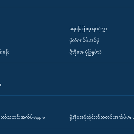
ရေမြေခြားမှ ရုပ်ပုံလွှာ
ပိုလီဂရပ်ဖ်.အင်ဖို
်းခန်း
ဗွီအိုအေ ပုံပြရုပ်သံ
း
ိုင်းလ်သတင်းအက်ပ်-Apple
ဗွီအိုအေမိုဘိုင်းလ်သတင်းအက်ပ်-An