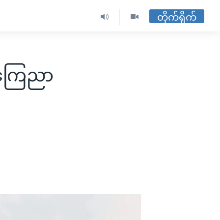
တိုက်ရိုက်
ို့ကြေညာ