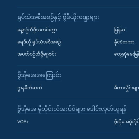
ရုပ်သံအစီအစဉ်နှင့် ဗွီဒီယိုကဏ္ဍများ
နေ့စဉ်တီဗွီသတင်းလွှာ
မြန်မာ
ရေဒီယို ရုပ်သံအစီအစဉ်
နိုင်ငံတကာ
အပတ်စဉ်တီဗွီမဂ္ဂဇင်း
တွေ့ဆုံမေးမြန
ဗွီအိုအေအကြောင်း
ဌာနမိတ်ဆက်
မီတာလှိုင်းမျာ
ဗွီအိုအေ မိုဘိုင်းလ်အက်ပ်များ ဒေါင်းလုတ်ယူရန်
Learning English
VOA+
ဗွီအိုအေမိုဘ
ဗွီအိုအေ လူမှုကွန်ယက်များ