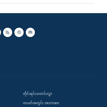
တိုင်းရင်းသတင်းလွှာ
တပတ်အတွင်း အားကစား