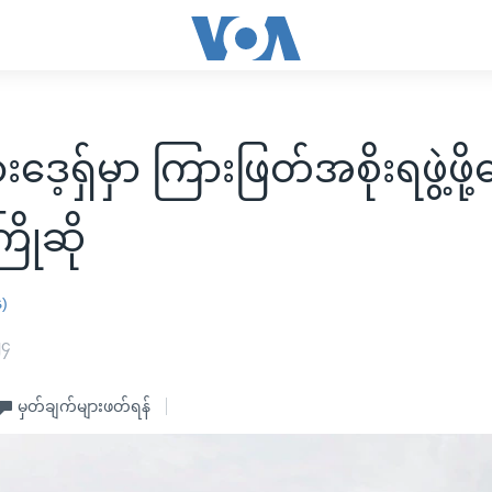
းဒေ့ရှ်မှာ ကြားဖြတ်အစိုးရဖွဲ့ဖ
ြိုဆို
န)
၂၄
မှတ်ချက်များဖတ်ရန်