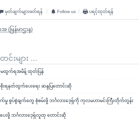
မှတ်ချက်များဖတ်ရန်
Follow us
ပရင့်ထုတ်ရန်
ိုအေ (မြန်မာဌာန)
်းများ ...
 ညမထွက်ရအမိန့် ထုတ်ပြန်
 အစိုးရနုတ်ထွက်ပေးရေး ဆန္ဒပြတောင်းဆို
ှု စွပ်စွဲချက်တွေ စုံစမ်းဖို့ ဘင်္ဂလားဒေ့ရှ်ကို ကုလမဟာမင်းကြီးတိုက်တွန်း
ပေးဖို့ ဘင်္ဂလားဒေ့ရှ်လူထု တောင်းဆို