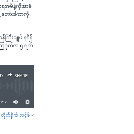
်ရအမိန့်ကိုအာခံ
ို့တော်ဒါကာကို
်ကြီးချုပ် နရိန်
 သြဂုတ်လ ၅ ရက်
D
SHARE
1:12
တိုက်ရိုက် လင့်ခ်
SHARE