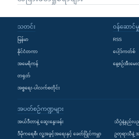
သတင်း
၀န်ဆောင်မှ
မြန်မာ
RSS
နိုင်ငံတကာ
ပေါ့ဒ်ကတ်စ်
အမေရိကန်
နေ့စဉ်အီးမေ
တရုတ်
အစ္စရေး-ပါလက်စတိုင်း
အပတ်စဉ်ကဏ္ဍများ
အယ်ဒီတာနဲ့ ဆွေးနွေးခန်း
သိပ္ပံနဲ့နည်း
ဒီမိုကရေစီ၊ လူ့အခွင့်အရေးနှင့် ခေတ်ပြိုင်ကမ္ဘာ
ဥတုရာသီနဲ့ 