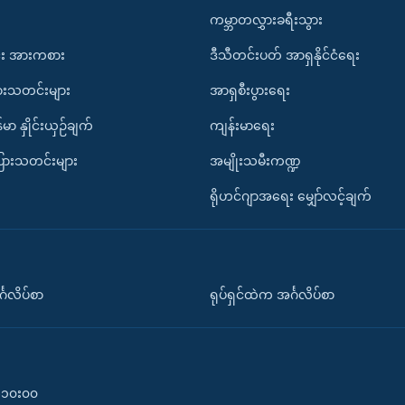
ကမ္ဘာတလွှားခရီးသွား
း အားကစား
ဒီသီတင်းပတ် အာရှနိုင်ငံရေး
ားသတင်းများ
အာရှစီးပွားရေး
်မာ နှိုင်းယှဉ်ချက်
ကျန်းမာရေး
ပြားသတင်းများ
အမျိုးသမီးကဏ္ဍ
ရိုဟင်ဂျာအရေး မျှော်လင့်ချက်
်္ဂလိပ်စာ
ရုပ်ရှင်ထဲက အင်္ဂလိပ်စာ
၀-၁၀း၀၀