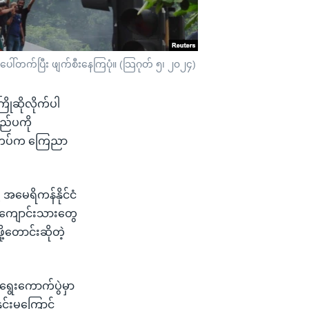
်တုပေါ်တက်ပြီး ဖျက်စီးနေကြပုံ။ (သြဂုတ် ၅၊ ၂၀၂၄)
ြိုဆိုလိုက်ပါ
ြည်ပကို
 စစ်တပ်က ကြေညာ
 အမေရိကန်နိုင်ငံ
့ကျောင်းသားတွေ
ု့တောင်းဆိုတဲ့
ရွေးကောက်ပွဲမှာ
းမှုကြောင့်