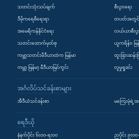
သတင်းသုံးသပ်ချက်
စီးပွားရေး
ဒီမိုကရေစီရေးရာ
တပတ်အတွင်
အမေရိကန်နိုင်ငံရေး
လယ်ယာစီးပွ
သတင်းထောက်မှတ်စု
ယူကရိန်း၊ မြန
ကမ္ဘာ့သတင်းမီဒီယာထဲက မြန်မာ
ထူးခြားဆန်း
ကမ္ဘာ့ မြန်မာ့ မီဒီယာမြင်ကွင်း
လူမှုရှုခင်း
အင်္ဂလိပ်သင်ခန်းစာများ
အီဒီယံသင်ခန်းစာ
မကြေးမုံရဲ့အင
ရေဒီယို
နံနက်ပိုင်း ၆း၀၀-ရး၀၀
ညပိုင်း ၉း၀