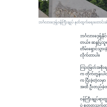
ဘင်္ဂလားဒေ့ရှ်ဝန်ကြီးချုပ် နုတ်ထွက်ရေးတောင်းဆိ
ဘင်္ဂလားဒေ့ရှ်နိ
တယ်။ ဆန္ဒပြသူတွ
တိမ်းရှောင်သွား
လိုက်တာပါ။
ကြားဖြတ်အစိုးရဖ
က တိုက်တွန်းပ
က ပြီးခဲ့တဲ့လမှ
အထိ ဦးတည်ခဲ့တ
ဝန်ကြီးချုပ်ရာထ
ပဲ​ စတုတ္ထသက်တမ