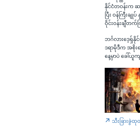
နိုင်ငံတဝန်းက ဆ
ပြီး ဝန်ကြီးချု
ဝိုင်းဝန်းချီတက
ဘင်္ဂလားဒေ့ရှ်နိ
ဒရာမိုဒီက အစို
နေ့မှာပဲ ခေါ်ယူ
သီးခြားခွဲထု