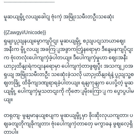
.........................................
မူဆယျမွို့လယျခေါငျ ဗုံးကှဲ အမြိုးသမီးတဦးသဆေုံး
{{Zawgyi/Unicode}}
ရှမျးပွညျနယျမွောကျပိုငျး မူဆယျမွို့ စညျပငျသာယာဈေး
အနီးက မွို့လယျ အခကြျအခွာကတြဲ့နရောမှာ ဒီနေ့မနကျပိုငျး
က ဗုံးတလုံးပေါကျကှဲခဲ့ပါတယျ။ ဒီပေါကျကှဲမှုဟာ ဈေးအနီး
ယာဉျထိနျးရဲကငျးနရောမှာ ပေါကျကှဲတာဖွဈပွီး အသကျ၂၀အ
ရှယျ အမြိုးသမီးတဦး သဆေုံးခဲ့သလို ယာဉျထိနျးရဲနဲ့ ပွညျသူ့စ
ဈတခြို့ ထိခိုကျဒဏျရာရခဲ့ပါတယျ။ ရနျကုနျက ပေးပို့တဲ့ မူဆ
ယျမွို့ ပေါကျကှဲမှုသတငျးကို ကိုဇောျမိုးကြောျ က ပွောပွပါမ
ယျ။
တရုတျ- မွနျမာနယျစပျက မူဆယျမွို့မှာ ခိုးဆိုးလုယကျတာ၊ ပ
ဈခတျတိုကျခိုကျတာ၊ ဗုံးပေါကျကှဲတာတှေ မကွာခန ဖွဈလေ့ရှိ
တာပါ။