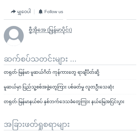
မျှဝေပါ
Follow us
ဗွီအိုအေ (မြန်မာပိုင်း)
ဆက်စပ်သတင်းများ ...
တရုတ်-မြန်မာ မူဆယ်ဂိတ် ကုန်ကားတွေ ရာချီပိတ်ဆို့
မူဆယ်မှာ ပြည်သူ့စစ်အဖွဲ့တွေကြား ပစ်ခတ်မှု လူတဦးသေဆုံး
တရုတ်-မြန်မာနယ်စပ် နှစ်ဘက်ဒေသခံတွေကြား နယ်မြေအငြင်းပွား
အခြားဖတ်ရှုစရာများ