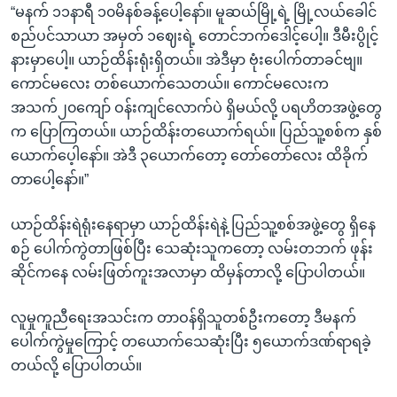
“မနက် ၁၁နာရီ ၁၀မိနစ်ခန့်ပေါ့နော်။ မူဆယ်မြို့ရဲ့ မြို့လယ်ခေါင်
စည်ပင်သာယာ အမှတ် ၁ဈေးရဲ့ တောင်ဘက်ဒေါင့်ပေါ့။ ဒီမီးပွိုင့်
နားမှာပေါ့။ ယာဉ်ထိန်းရုံးရှိတယ်။ အဲဒီမှာ ဗုံးပေါက်တာခင်ဗျ။
ကောင်မလေး တစ်ယောက်သေတယ်။ ကောင်မလေးက
အသက်၂၀ကျော် ဝန်းကျင်လောက်ပဲ ရှိမယ်လို့ ပရဟိတအဖွဲ့တွေ
က ပြောကြတယ်။ ယာဉ်ထိန်းတယောက်ရယ်။ ပြည်သူ့စစ်က နှစ်
ယောက်ပေ့ါနော်။ အဲဒီ ၃ယောက်တော့ တော်တော်လေး ထိခိုက်
တာပေါ့နော်။”
ယာဉ်ထိန်းရဲရုံးနေရာမှာ ယာဉ်ထိန်းရဲနဲ့ ပြည်သူ့စစ်အဖွဲ့တွေ ရှိနေ
စဉ် ပေါက်ကွဲတာဖြစ်ပြီး သေဆုံးသူကတော့ လမ်းတဘက် ဖုန်း
ဆိုင်ကနေ လမ်းဖြတ်ကူးအလာမှာ ထိမှန်တာလို့ ပြောပါတယ်။
လူမှုကူညီရေးအသင်းက တာဝန်ရှိသူတစ်ဦးကတော့ ဒီမနက်
ပေါက်ကွဲမှုကြောင့် တယောက်သေဆုံးပြီး ၅ယောက်ဒဏ်ရာရခဲ့
တယ်လို့ ပြောပါတယ်။