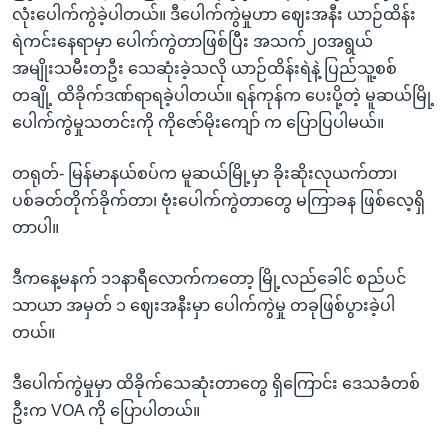
လုံးပေါက်ကွဲခဲ့ပါတယ်။ ဒီပေါက်ကွဲမှုဟာ ဈေးအနီး ယာဉ်ထိန်း
ရဲကင်းနေရာမှာ ပေါက်ကွဲတာဖြစ်ပြီး အသက်၂၀အရွယ်
အမျိုးသမီးတဦး သေဆုံးခဲ့သလို ယာဉ်ထိန်းရဲနဲ့ ပြည်သူ့စစ်
တချို့ ထိခိုက်ဒဏ်ရာရခဲ့ပါတယ်။ ရန်ကုန်က ပေးပို့တဲ့ မူဆယ်မြို့
ပေါက်ကွဲမှုသတင်းကို ကိုဇော်မိုးကျော် က ပြောပြပါမယ်။
တရုတ်- မြန်မာနယ်စပ်က မူဆယ်မြို့မှာ ခိုးဆိုးလုယက်တာ၊
ပစ်ခတ်တိုက်ခိုက်တာ၊ ဗုံးပေါက်ကွဲတာတွေ မကြာခန ဖြစ်လေ့ရှိ
တာပါ။
ဒီကနေ့မနက် ၁၁နာရီလောက်ကတော့ မြို့လည်ခေါင် စည်ပင်
သာယာ အမှတ် ၁ ဈေးအနီးမှာ ပေါက်ကွဲမှု တခုဖြစ်ပွားခဲ့ပါ
တယ်။
ဒီပေါက်ကွဲမှုမှာ ထိခိုက်သေဆုံးတာတွေ ရှိကြောင်း ဒေသခံတစ်
ဦးက VOA ကို ပြောပါတယ်။