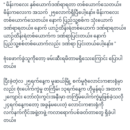
“ မိန်းကလေး နှစ်ယောက်ဒဏ်ရာရတာ တစ်ယောက်သေတယ်။
မိန်းကလေးက အသက် ၂၅လောက်ရှိပြီပေါ့နော်။ မိန်းကလေး
တစ်ယောက်သေတယ်။ နောက် ပြည်သူ့စစ်က သုံးယောက်
ဒဏ်ရာရတယ်။ နောက် ယာဉ်ထိန်းရဲတစ်ယောက် ဒဏ်ရာရတယ်။
ယာဉ်ထိန်းရဲတစ်ယောက်က ဒဏ်ရာပြင်းတယ်။ နောက်
ပြည်သူ့စစ်တစ်ယောက်လည်း ဒဏ်ရာ ပြင်းတယ်ပေါ့နော်။ ”
ဗုံးဖောက်ခွဲသူကိုတော့ ဖမ်းဆီးရမိတာမရှိသေးကြောင်း ပြောပါ
တယ်။
ပြီးခဲ့တဲ့လ ၂၅ရက်နေ့က မူဆယ်မြို့ စက်မှုဇုံလောင်းကစားရုံမှာ
လည်း ဗုံးပေါက်ကွဲမှု တကြိမ်၊ ၁၃ရက်နေ့က ဟိုမွန်ရပ် အထက
၂ကျောင်း ဘော်လုံးကွင်းအနီးမှာ တကြိမ်ပေါက်ကွဲမှုဖြစ်ခဲ့သလို
၂၄ရက်နေ့ကတော့ အခွန်မပေးတဲ့ လောင်းကစားရုံကို
လက်နက်ကိုင်အဖွဲ့တဖွဲ့ ကလာရောက်ပစ်ခတ်တာတွေ ရှိခဲ့ပါ
တယ်။