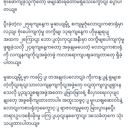
ဗုံးဖောကျခှဲသူကိုတော့ ဖမျးဆီးရမိတာမရှိသေးကွောငျး ပွောပါ
တယျ။
ပွီးခဲ့တဲ့လ ၂၅ရကျနေ့က မူဆယျမွို့ စကျမှုဇုံလောငျးကစားရုံမှာ
လညျး ဗုံးပေါကျကှဲမှု တကွိမျ၊ ၁၃ရကျနေ့က ဟိုမှနျရပျ
အထက ၂ကြောငျး ဘောျလုံးကှငျးအနီးမှာ တကွိမျပေါကျကှဲမှု
ဖွဈခဲ့သလို ၂၄ရကျနေ့ကတော့ အခှနျမပေးတဲ့ လောငျးကစားရုံ
ကို လကျနကျကိုငျအဖှဲ့တဖှဲ့ ကလာရောကျပဈခတျတာတှေ ရှိခဲ့
ပါတယျ။
မူဆယျမွို့မှာ ကခငြျ၊ တအနျး(ပလောငျ)၊ ကိုးကန့ျနဲ့ ရှမျးစ
တဲ့တိုငျးရငျးသားလကျနကျကိုငျအဖှဲ့တှေ ဝငျထှကျလှုပျရှားန
သေလို ပွညျသူ့စဈအဖှဲ့အတောျမြားမြားရဲ့ စီးပှားရေးလုပျင
နျးတှေ အခွစေိုကျထားတာပါ။ အထူးသဖွင့ျ မူးယဈဆေးဝါးနဲ့
လောငျးကစားရုံတှကွေောင့ျ ရာဇဝတျမှုတှေ မြားပွားနပွေီး
တရားဥပဒစေိုးမိုးမှု ပကြျယှငျးနကွေောငျး ဒသေခံတှကေ သုံး
သပျထားပါတယျ။