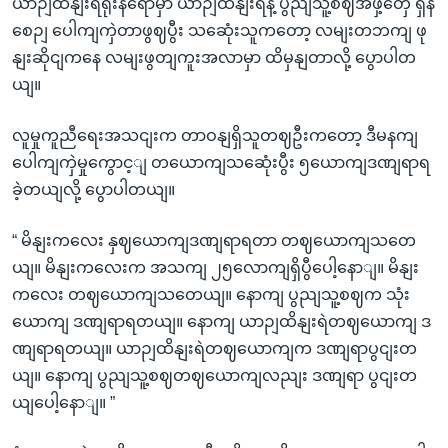
ယာဉျထိနျးရဲရုံးနရောမှာ ယာဉျထိနျးရဲနဲ့ ပွညျသူ့စဈအဖှဲ့တှေ ရှိန
စေဉျ ပေါကျကှဲတာဖွဈပွီး သဆေုံးသူကတော့ လမျးတဘကျ ဖု
နျးဆိုငျကနေ လမျးဖွတျကူးအလာမှာ ထိမှနျတာလို့ ပွောပါတ
ယျ။
လူမှုကူညီရေးအသငျးက တာဝနျရှိသူတဈဦးကတော့ ဒီမနကျ
ပေါကျကှဲမှုကွောင့ျ တယောကျသဆေုံးပွီး ၅ယောကျဒဏျရာရ
ခဲ့တယျလို့ ပွောပါတယျ။
“ မိနျးကလေး နှဈယောကျဒဏျရာရတာ တဈယောကျသတေ
ယျ။ မိနျးကလေးက အသကျ ၂၅လောကျရှိပွီပေါ့နောျ။ မိနျး
ကလေး တဈယောကျသတေယျ။ နောကျ ပွညျသူ့စဈက သုံး
ယောကျ ဒဏျရာရတယျ။ နောကျ ယာဉျထိနျးရဲတဈယောကျ ဒ
ဏျရာရတယျ။ ယာဉျထိနျးရဲတဈယောကျက ဒဏျရာပွငျးတ
ယျ။ နောကျ ပွညျသူ့စဈတဈယောကျလညျး ဒဏျရာ ပွငျးတ
ယျပေါ့နောျ။ ”