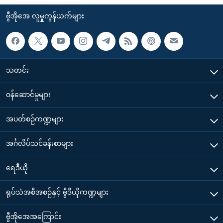
ဗွီအိုအေ လူမှုကွန်ယက်များ
သတင်း
၀န်ဆောင်မှုများ
အပတ်စဉ်ကဏ္ဍများ
အင်္ဂလိပ်သင်ခန်းစာများ
ရေဒီယို
ရုပ်သံအစီအစဉ်နှင့် ဗွီဒီယိုကဏ္ဍများ
ဗွီအိုအေအကြောင်း