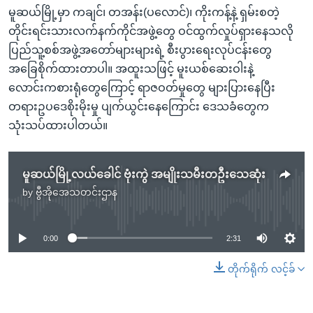
မူဆယ်မြို့မှာ ကချင်၊ တအန်း(ပလောင်)၊ ကိုးကန့်နဲ့ ရှမ်းစတဲ့
တိုင်းရင်းသားလက်နက်ကိုင်အဖွဲ့တွေ ဝင်ထွက်လှုပ်ရှားနေသလို
ပြည်သူ့စစ်အဖွဲ့အတော်များများရဲ့ စီးပွားရေးလုပ်ငန်းတွေ
အခြေစိုက်ထားတာပါ။ အထူးသဖြင့် မူးယစ်ဆေးဝါးနဲ့
လောင်းကစားရုံတွေကြောင့် ရာဇဝတ်မှုတွေ များပြားနေပြီး
တရားဥပဒေစိုးမိုးမှု ပျက်ယွင်းနေကြောင်း ဒေသခံတွေက
သုံးသပ်ထားပါတယ်။
မူဆယ်မြို့လယ်ခေါင် ဗုံးကွဲ အမျိုးသမီးတဦးသေဆုံး
by
ဗွီအိုအေသတင်းဌာန
No media source currently available
0:00
2:31
တိုက်ရိုက် လင့်ခ်