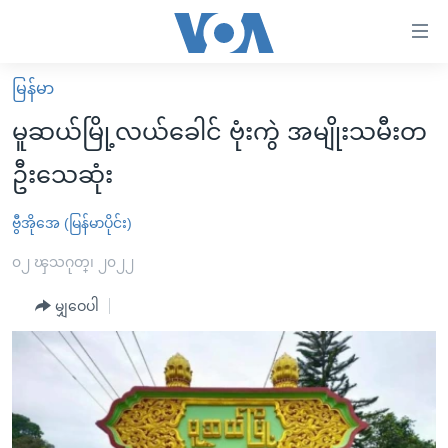
သုံး
ရ
လွယ်ကူ
မြန်မာ
မူလစာမျက်နှာ
စေ
မူဆယ်မြို့လယ်ခေါင် ဗုံးကွဲ အမျိုးသမီးတ
မြန်မာ
သည့်
ဦးသေဆုံး
ကမ္ဘာ့သတင်းများ
Link
ဗွီဒီယို
နိုင်ငံတကာ
ဗွီအိုအေ (မြန်မာပိုင်း)
များ
သတင်းလွတ်လပ်ခွင့်
အမေရိကန်
၀၂ ၾသဂုတ္၊ ၂၀၂၂
ပင်မ
ရပ်ဝန်းတခု လမ်းတခု အလွန်
တရုတ်
အကြောင်းအရာ
မျှဝေပါ
သို့
အင်္ဂလိပ်စာလေ့လာမယ်
အစ္စရေး-ပါလက်စတိုင်း
ကျော်
အပတ်စဉ်ကဏ္ဍများ
အမေရိကန်သုံးအီဒီယံ
ကြည့်
ရေဒီယိုနှင့်ရုပ်သံ အချက်အလက်များ
မကြေးမုံရဲ့ အင်္ဂလိပ်စာ
ရေဒီယို
ရန်
ပင်မ
ရေဒီယို/တီဗွီအစီအစဉ်
ရုပ်ရှင်ထဲက အင်္ဂလိပ်စာ
တီဗွီ