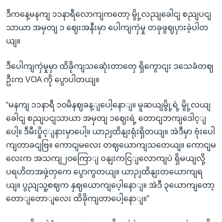
ဒီကနေ့မနကျ ၁၁နာရီလောကျကတော့ မွို့လညျခေါငျ စညျပငျ
သာယာ အမှတျ ၁ ဈေးအနီးမှာ ပေါကျကှဲမှု တခုဖွဈပှားခဲ့ပါတ
ယျ။
ဒီပေါကျကှဲမှုမှာ ထိခိုကျသဆေုံးတာတှေ ရှိကွောငျး ဒသေခံတဈ
ဦးက VOA ကို ပွောပါတယျ။
“မနကျ ၁၁နာရီ ၁၀မိနဈခန့ျပေါ့နောျ။ မူဆယျမွို့ရဲ့ မွို့လယျ
ခေါငျ စညျပငျသာယာ အမှတျ ၁ဈေးရဲ့ တောငျဘကျဒေါင့ျ
ပေါ့။ ဒီမီးပှိုင့ျနားမှာပေါ့။ ယာဉျထိနျးရုံးရှိတယျ။ အဲဒီမှာ ဗုံးပေါ
ကျတာခငျဗြ။ ကောငျမလေး တဈယောကျသတေယျ။ ကောငျမ
လေးက အသကျ၂၀ကြောျ ဝနျးကငြျလောကျပဲ ရှိမယျလို့
ပရဟိတအဖှဲ့တှကေ ပွောကွတယျ။ ယာဉျထိနျးတယောကျရ
ယျ။ ပွညျသူ့စဈက နှဈယောကျပေ့ါနောျ။ အဲဒီ ၃ယောကျတော့
တောျတောျလေး ထိခိုကျတာပေါ့နောျ။”