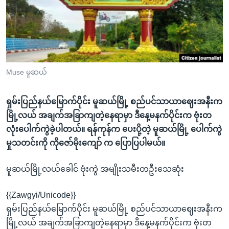
အ
သုတပဒေသာ အင်္ဂလိပ်စာ
ညွန်း
Learning English
စာမျက်နှာ
သို့
ဗွီအိုအေ လူမှုကွန်ယက်များ
ကျော်
ကြည့်
Muse မူဆယ်
ရန်
ဘာသာစကားများ
ရှာဖွေ
ရှမ်းပြည်နယ်မြောက်ပိုင်း မူဆယ်မြို့ စည်ပင်သာယာဈေးအနီးက
ရန်
မြို့လယ် အချက်အခြာကျတဲ့နေရာမှာ ဒီနေ့မနက်ပိုင်းက ဗုံးတ
နေရာ
လုံးပေါက်ကွဲခဲ့ပါတယ်။ ရန်ကုန်က ပေးပို့တဲ့ မူဆယ်မြို့ ပေါက်ကွဲ
သို့
မှုသတင်းကို ကိုဇော်မိုးကျော် က ပြောပြပါမယ်။
ကျော်
ရန်
မူဆယ်မြို့လယ်ခေါင် ဗုံးကွဲ အမျိုးသမီးတဦးသေဆုံး
{{Zawgyi/Unicode}}
ရှမ်းပြည်နယ်မြောက်ပိုင်း မူဆယ်မြို့ စည်ပင်သာယာဈေးအနီးက
မြို့လယ် အချက်အခြာကျတဲ့နေရာမှာ ဒီနေ့မနက်ပိုင်းက ဗုံးတ