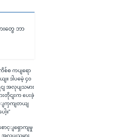
မားတွေ ဘာ
ကိစ်စ ကပျရော
ယျ။ ဒါပမေဲ့ ၄၀
ရငျ အလုပျသမား
တိုငျးက ပေးခဲ့
 ပကြျကှကျတယျ
ေါ့။”
ောင့ျရှောကျမှု
ယျ။ အလုပျသမား