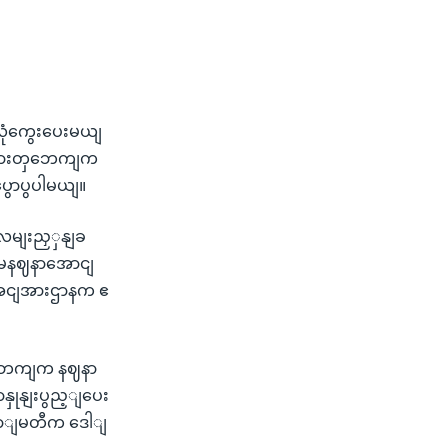
ုံကွေးပေးမယျ
ျသမားတှဘေကျက
ွောပွပါမယျ။
 လမျးညှှနျခ
ေ မနဈနာအောငျ
သူ့အငျအားဌာနက ဧ
ငျဘကျက နဈနာ
ာနှုနျးပွည့ျပေး
ကောျမတီက ဒေါျ