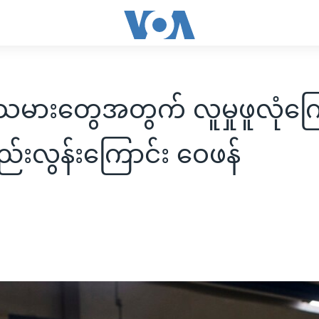
မားတွေအတွက် လူမှုဖူလုံကြ
်းလွန်းကြောင်း ဝေဖန်