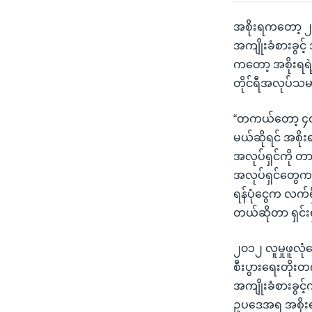
အစိုးရကတော့ ၂၀
အကျိုးခံစားခွင့
ကတော့ အစိုးရရဲ့
တိုင်ရီအလုပ်သမာ
“တကယ်တော့ ၄၀ ရာ
မယ်ဆိုရင် အစိုးရ
အလုပ်ရှင်ကို တာ
အလုပ်ရှင်တွေကလည
ရန်ပုံငွေက လက်ရှ
တယ်ဆိုတာ ရှင်း
၂၀၁၂ လူမှုဖူလုံ
စီးပွားရေးတိုး
အကျိုးခံစားခွင့
ဥပဒေအရ အစိုးရရ