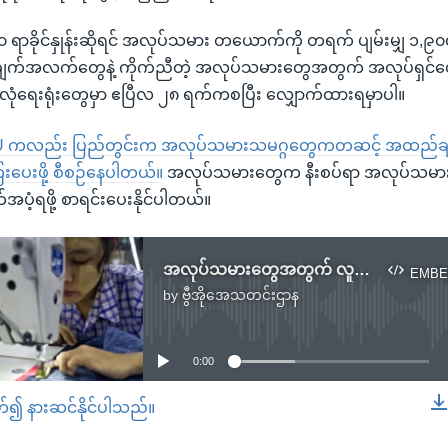
၄၀ ရာခိုင်နှုန်းဆိုရင် အလုပ်သမား တယောက်ကို တရက် ပျမ်းမျှ ၁,၉၀၀
ျက်အလက်တွေနဲ့ ကိုက်ညီတဲ့ အလုပ်သမားတွေအတွက် အလုပ်ရှင်တ
ှုဖူလုံရေးရုံးတွေမှာ ဧပြီလ ၂၈ ရက်ကစပြီး လျှောက်ထားရမှာပါ။
U ကလည်း ပြည်တွင်းက အလုပ်သမားသမဂ္ဂတွေကတဆင့် အထည်ချု
းပေးဖို့ စီစဉ်နေပါတယ်။
အလုပ်သမားတွေက နီးစပ်ရာ အလုပ်သမား 
ပံ့ရဖို့ စာရင်းပေးနိုင်ပါတယ်။
အလုပ်သမားတွေအတွက် လူမှုဖူလုံကြေး ၄၀% နည်းလွန်းကြောင်း ဝေဖန်
EMBE
by
ဗွီအိုအေသတင်းဌာန
No media source currently available
0:00
တ်၍ နားဆင်နိုင်ပါသည်။
EMBED