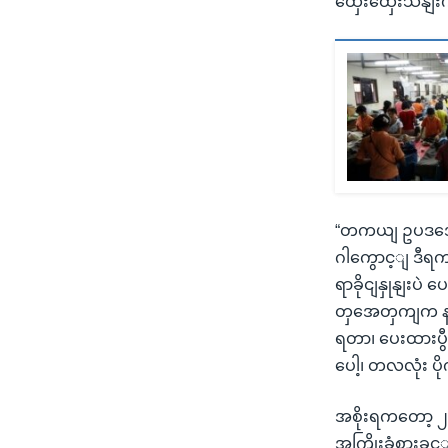
ထှေးထှေးသိနျ
“တကယျ ဥပဒအေရ 
ဂါကွောင့ျ ဒီရက
ရာခိုငျနှုနျး
တှအေတှကျက နဈန
ရတာ၊ ပေးထားပွ
ပေါ့၊ တလလုံး ပ
အစိုးရကတော့ ၂၀
အကြိုးခံစားခှင