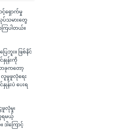
်ရှောက်မှု
 အလုပ်သမားတွေ
တ်လာကြပါတယ်။
ြေဘူး။ ဖြစ်နိင်
နှုန်းကို
ိယ တခုကတော့
ူမှုဖူလုံရေး
်နှုန်းပဲ ပေးရ
လုံမှု၊
ေရမယ့်
။ ဒါကြောင့်