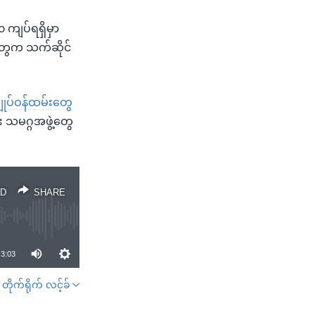
 ကျပ်ရရှိမှာ
ွေက သက်ဆိုင်
ပ်ဝန်ထမ်းတွေ
သမဂ္ဂအဖွဲ့တွေ
D
SHARE
3:03
တိုက်ရိုက် လင့်ခ်
SHARE