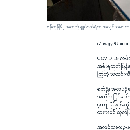
ရန်ကုန်မြို့ အထည်ချုပ်စက်ရုံက အလုပ်သမားတချိ
(Zawgyi/Unicod
COVID-19 ကပ်ရ
အစိုးရထုတ်ပြန
ကြတဲ့ သတင်းကို
စက်ရုံ၊ အလုပ်ရု
အတိုင်း ပြင်ဆင်
၄၀ ရာခိုင်နှုန်
တရားဝင် ထုတ်ပ
အလုပ်သမားဥပဒေ