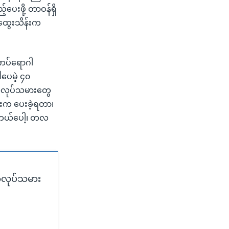
ပေးဖို့ တာဝန်ရှိ
းထွေးသိန်းက
 ကပ်ရောဂါ
ါပေမဲ့ ၄၀
 အလုပ်သမားတွေ
်းက ပေးခဲ့ရတာ၊
က်တယ်ပေါ့၊ တလ
 အလုပ်သမား