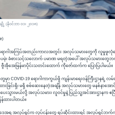
ု့ (နိုဝင်ဘာ ၀၁၊ ၂၀၁၈)
e)
ောဂါအကြပ်အတည်းကာလအတွင်း အလုပ်သမားတွေကို လူမှုဖူလုံက
်ပေမဲ့၊ ခံစားသင့်သလောက် ပမာဏ မရတဲ့အပေါ် အလုပ်သမားတွေ
 ဗွီအိုအေမြန်မာပိုင်းသတင်းထောက် ကိုဇော်ထက်က ပြောပြပါမယ်။
ံတွေမှာ COVID-19 ရောဂါကာကွယ်ဖို့ ကျန်းမာရေးဝန်ကြီးဌာနရဲ့ လမ်
ထားခြင်းရှိ၊ မရှိ စစ်ဆေးနေတဲ့အချိန် အလုပ်သမားတွေ မနစ်နာအောင် 
းကို ပေးသွားမယ်လို့ အလုပ်သမား၊ လူဝင်မှုနဲ့ ပြည်သူ့အင်အားဌာနက
ြန်ထားပါတယ်။
အရ အလုပ်ရှင်က လုပ်ငန်းတွေ ရပ်ဆိုင်းထားရင် အလုပ်ရှင်ဘက်