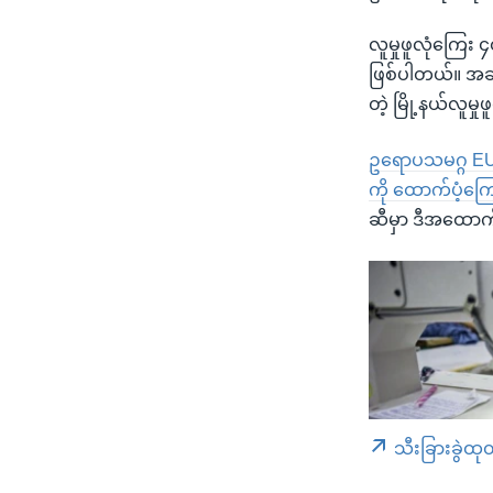
လူမှုဖူလုံကြေး 
ဖြစ်ပါတယ်။ အခ
တဲ့ မြို့နယ်လူမ
ဥရောပသမဂ္ဂ E
ကို ထောက်ပံ့ကြေ
ဆီမှာ ဒီအထောက်အ
သီးခြားခွဲထု