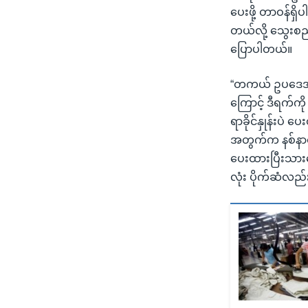
ပေးဖို့ တာဝန်ရှိ
တယ်လို့ သွေးစည
ပြောပါတယ်။
“တကယ် ဥပဒေအရ ပ
ကြောင့် ဒီရက်ကိ
ရာခိုင်နှုန်း
အတွက်က နစ်နာတာ
ပေးထားပြီးသားင
လုံး ပိုက်ဆံလည်