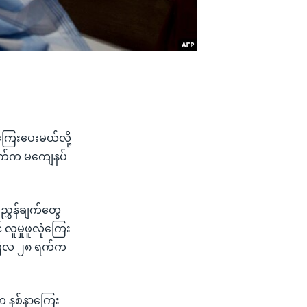
ြေးပေးမယ်လို့
ဘက်က မကျေနပ်
းညွှန်ချက်တွေ
လူမှုဖူလုံကြေး
 ဧပြီလ ၂၈ ရက်က
က နစ်နာကြေး