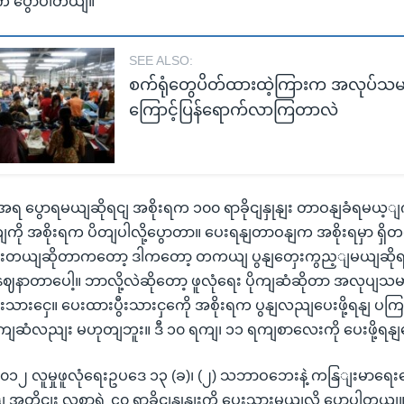
းက ပွောပါတယျ။
SEE ALSO:
စက်ရုံတွေပိတ်ထားထဲ့ကြားက အလုပ်သ
ကြောင့်ပြန်ရောက်လာကြတာလဲ
ပွောရမယျဆိုရငျ အစိုးရက ၁၀၀ ရာခိုငျနှုနျး တာဝနျခံရမယ့ျ
ျကို အစိုးရက ပိတျပါလို့ပွောတာ။ ပေးရနျတာဝနျက အစိုးရမှာ ရှိတ
ပဲ ပေးတယျဆိုတာကတော့ ဒါကတော့ တကယျ ပွနျတှေးကွည့ျမယျဆို
ာတာပေါ့။ ဘာလို့လဲဆိုတော့ ဖူလုံရေး ပိုကျဆံဆိုတာ အလုပျသမား
ီးသားငှေ။ ပေးထားပွီးသားငှကေို အစိုးရက ပွနျလညျပေးဖို့ရနျ
ိုကျဆံလညျး မဟုတျဘူး။ ဒီ ၁၀ ရကျ၊ ၁၁ ရကျစာလေးကို ပေးဖို့ရနျပ
၁၂ လူမှုဖူလုံရေးဥပဒေ ၁၃ (ခ)၊ (၂) သဘာဝဘေးနဲ့ ကနြျးမာရေးစ
့ျ အတိုငျး လစာရဲ့ ၄၀ ရာခိုငျနှုနျးကို ပေးသှားမယျလို့ ပွောပါတ