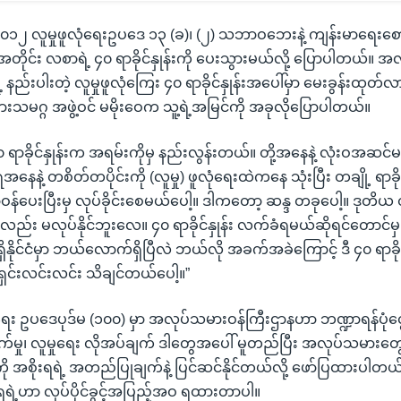
၁၂ လူမှုဖူလုံရေးဥပဒေ ၁၃ (ခ)၊ (၂) သဘာဝဘေးနဲ့ ကျန်းမာရေးစောင့
် အတိုင်း လစာရဲ့ ၄၀ ရာခိုင်နှုန်းကို ပေးသွားမယ်လို့ ပြောပါတယ်။
 နည်းပါးတဲ့ လူမှုဖူလုံကြေး ၄၀ ရာခိုင်နှုန်းအပေါ်မှာ မေးခွန်းထု
းသမဂ္ဂ အဖွဲ့ဝင် မမိုးဝေက သူ့ရဲ့အမြင်ကို အခုလိုပြောပါတယ်။
ခိုင်နှုန်းက အရမ်းကိုမှ နည်းလွန်းတယ်။ တို့အနေနဲ့ လုံးဝအဆင်မပ
အနေနဲ့ တစိတ်တပိုင်းကို (လူမှု) ဖူလုံရေးထဲကနေ သုံးပြီး တချို့ ရာခိုင်
ဝန်ပေးပြီးမှ လုပ်ခိုင်းစေမယ်ပေါ့။ ဒါကတော့ ဆန္ဒ တခုပေါ့။ ဒုတ
်း မလုပ်နိုင်ဘူးလေ။ ၄၀ ရာခိုင်နှုန်း လက်ခံရမယ်ဆိုရင်တောင်မှ လ
ိနိုင်ငံမှာ ဘယ်လောက်ရှိပြီလဲ ဘယ်လို အခက်အခဲကြောင့် ဒီ ၄၀ ရာခိုင
ရှင်းလင်းလင်း သိချင်တယ်ပေါ့။”
ရေး ဥပဒေပုဒ်မ (၁၀၀) မှာ အလုပ်သမားဝန်ကြီးဌာနဟာ ဘဏ္ဍာရန်ပုံငွေဖူ
တက်မှု၊ လူမှုရေး လိုအပ်ချက် ဒါတွေအပေါ် မူတည်ပြီး အလုပ်သမားတွ
်ကို အစိုးရရဲ့ အတည်ပြုချက်နဲ့ ပြင်ဆင်နိုင်တယ်လို့ ဖော်ပြထားပါတယ်
ဲ့ဟာ လုပ်ပိုင်ခွင့်အပြည့်အဝ ရထားတာပါ။