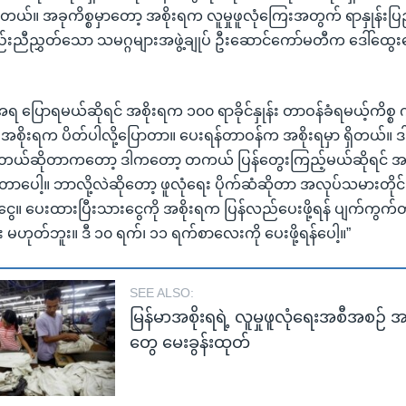
ပါတယ်။ အခုကိစ္စမှာတော့ အစိုးရက လူမှုဖူလုံကြေးအတွက် ရာနှုန်းပြည့်
်းညီညွှတ်သော သမဂ္ဂများအဖွဲ့ချုပ် ဦးဆောင်ကော်မတီက ဒေါ်ထွေ
ြောရမယ်ဆိုရင် အစိုးရက ၁၀၀ ရာခိုင်နှုန်း တာဝန်ခံရမယ့်ကိစ္စ
ု အစိုးရက ပိတ်ပါလို့ပြောတာ။ ပေးရန်တာဝန်က အစိုးရမှာ ရှိတယ်။ ဒ
ပဲ ပေးတယ်ဆိုတာကတော့ ဒါကတော့ တကယ် ပြန်တွေးကြည့်မယ်ဆိုရင်
ပေါ့။ ဘာလို့လဲဆိုတော့ ဖူလုံရေး ပိုက်ဆံဆိုတာ အလုပ်သမားတိုင
ွေ။ ပေးထားပြီးသားငွေကို အစိုးရက ပြန်လည်ပေးဖို့ရန် ပျက်ကွ
း မဟုတ်ဘူး။ ဒီ ၁၀ ရက်၊ ၁၁ ရက်စာလေးကို ပေးဖို့ရန်ပေါ့။”
SEE ALSO:
မြန်မာအစိုးရရဲ့ လူမှုဖူလုံရေးအစီအစဉ်
တွေ မေးခွန်းထုတ်