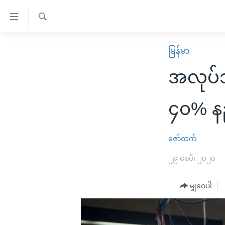
သုံး
ရ
ရှာဖွေ
လွယ်ကူ
မူလစာမျက်နှာ
မြန်မာ
ရ
စေ
မြန်မာ
လာ
အလုပ်သ
သည့်
ဒ်
ကမ္ဘာ့သတင်းများ
Link
ဗွီဒီယို
နိုင်ငံတကာ
၄၀% နည
များ
သတင်းလွတ်လပ်ခွင့်
အမေရိကန်
ပင်မ
ရပ်ဝန်းတခု လမ်းတခု အလွန်
တရုတ်
ဇော်ထက်
အကြောင်းအရာ
အင်္ဂလိပ်စာလေ့လာမယ်
အစ္စရေး-ပါလက်စတိုင်း
၂၉ ဧၿပီ၊ ၂၀၂၀
သို့
အပတ်စဉ်ကဏ္ဍများ
အမေရိကန်သုံးအီဒီယံ
ကျော်
မျှဝေပါ
ကြည့်
ရေဒီယိုနှင့်ရုပ်သံ အချက်အလက်များ
မကြေးမုံရဲ့ အင်္ဂလိပ်စာ
ရေဒီယို
ရန်
ရေဒီယို/တီဗွီအစီအစဉ်
ရုပ်ရှင်ထဲက အင်္ဂလိပ်စာ
တီဗွီ
ပင်မ