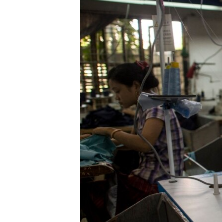
သုတပဒေသာ အင်္ဂလိပ်စာ
အ
ညွန်း
စာမျက်နှာ
သို့
ကျော်
ကြည့်
ရန်
ရှာဖွေ
ရန်
နေရာ
သို့
ကျော်
ရန်