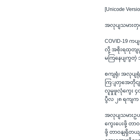
[Unicode Versio
အလုပျသမားတှအေ
COVID-19 ကပျ
လို့ အစိုးရထ
မကြနေပျကွတဲ့ 
စကျရုံ၊ အလုပျရ
ကြျတှအေတိုငျး
လူမှုဖူလုံကွေး 
ပွီလ ၂၈ ရကျက
အလုပျသမားဥပဒ
ကွေးပေးဖို့ တာ
ဖို့ တာဝနျရှိ