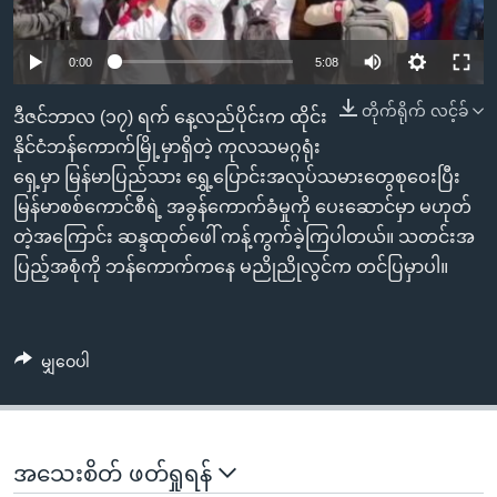
အ
သုတပဒေသာ အင်္ဂလိပ်စာ
ညွန်း
Learning English
0:00
5:08
စာမျက်နှာ
သို့
ဗွီအိုအေ လူမှုကွန်ယက်များ
တိုက်ရိုက် လင့်ခ်
ဒီဇင်ဘာလ (၁၇) ရက် နေ့လည်ပိုင်းက ထိုင်း
ကျော်
နိုင်ငံဘန်ကောက်မြို့မှာရှိတဲ့ ကုလသမဂ္ဂရုံး
ကြည့်
ရှေ့မှာ မြန်မာပြည်သား ရွှေ့ပြောင်းအလုပ်သမားတွေစုဝေးပြီး
ရန်
ဘာသာစကားများ
မြန်မာစစ်ကောင်စီရဲ့ အခွန်ကောက်ခံမှုကို ပေးဆောင်မှာ မဟုတ်
ရှာဖွေ
တဲ့အကြောင်း ဆန္ဒထုတ်ဖေါ် ကန့်ကွက်ခဲ့ကြပါတယ်။ သတင်းအ
ရန်
ပြည့်အစုံကို ဘန်ကောက်ကနေ မညိုညိုလွင်က တင်ပြမှာပါ။
နေရာ
သို့
ကျော်
မျှဝေပါ
ရန်
အသေးစိတ် ဖတ်ရှုရန်