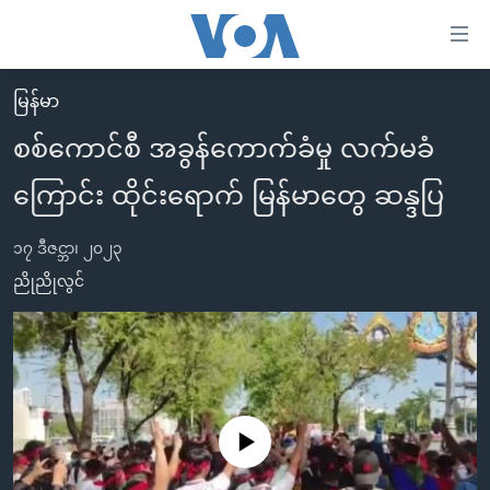
သုံး
ရ
လွယ်ကူ
မြန်မာ
မူလစာမျက်နှာ
စေ
စစ်ကောင်စီ အခွန်ကောက်ခံမှု လက်မခံ
မြန်မာ
သည့်
ကြောင်း ထိုင်းရောက် မြန်မာတွေ ဆန္ဒပြ
ကမ္ဘာ့သတင်းများ
Link
ဗွီဒီယို
နိုင်ငံတကာ
များ
၁၇ ဒီဇင္ဘာ၊ ၂၀၂၃
သတင်းလွတ်လပ်ခွင့်
အမေရိကန်
ညိုညိုလွင်
ပင်မ
ရပ်ဝန်းတခု လမ်းတခု အလွန်
တရုတ်
အကြောင်းအရာ
သို့
အင်္ဂလိပ်စာလေ့လာမယ်
အစ္စရေး-ပါလက်စတိုင်း
ကျော်
အပတ်စဉ်ကဏ္ဍများ
အမေရိကန်သုံးအီဒီယံ
ကြည့်
ရေဒီယိုနှင့်ရုပ်သံ အချက်အလက်များ
မကြေးမုံရဲ့ အင်္ဂလိပ်စာ
ရေဒီယို
ရန်
No media source currently available
ပင်မ
ရေဒီယို/တီဗွီအစီအစဉ်
ရုပ်ရှင်ထဲက အင်္ဂလိပ်စာ
တီဗွီ