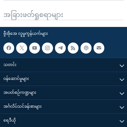
အခြားဖတ်ရှုစရာများ
ဗွီအိုအေ လူမှုကွန်ယက်များ
သတင်း
၀န်ဆောင်မှုများ
အပတ်စဉ်ကဏ္ဍများ
အင်္ဂလိပ်သင်ခန်းစာများ
ရေဒီယို