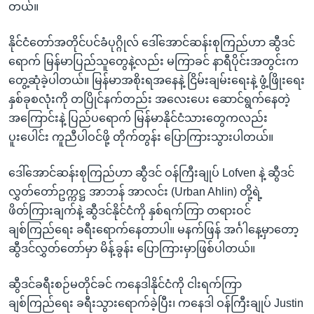
တယ်။
နိုင်ငံတော်အတိုင်ပင်ခံပုဂ္ဂိုလ် ဒေါ်အောင်ဆန်းစုကြည်ဟာ ဆွီဒင်
ရောက် မြန်မာပြည်သူတွေနဲ့လည်း မကြာခင် နာရီပိုင်းအတွင်းက
တွေ့ဆုံခဲ့ပါတယ်။ မြန်မာအစိုးရအနေနဲ့ ငြိမ်းချမ်းရေးနဲ့ ဖွံ့ဖြိုးရေး
နှစ်ခုစလုံးကို တပြိုင်နက်တည်း အလေးပေး ဆောင်ရွက်နေတဲ့
အကြောင်းနဲ့ ပြည်ပရောက် မြန်မာနိုင်ငံသားတွေကလည်း
ပူးပေါင်း ကူညီပါဝင်ဖို့ တိုက်တွန်း ပြောကြားသွားပါတယ်။
ဒေါ်အောင်ဆန်းစုကြည်ဟာ ဆွီဒင် ဝန်ကြီးချုပ် Lofven နဲ့ ဆွီဒင်
လွှတ်တော်ဥက္ကဋ္ဌ အာဘန် အာလင်း (Urban Ahlin) တို့ရဲ့
ဖိတ်ကြားချက်နဲ့ ဆွီဒင်နိုင်ငံကို နှစ်ရက်ကြာ တရားဝင်
ချစ်ကြည်ရေး ခရီးရောက်နေတာပါ။ မနက်ဖြန် အင်္ဂါနေ့မှာတော့
ဆွီဒင်လွှတ်တော်မှာ မိန့်ခွန်း ပြောကြားမှာဖြစ်ပါတယ်။
ဆွီဒင်ခရီးစဉ်မတိုင်ခင် ကနေဒါနိုင်ငံကို ငါးရက်ကြာ
ချစ်ကြည်ရေး ခရီးသွားရောက်ခဲ့ပြီး၊ ကနေဒါ ဝန်ကြီးချုပ် Justin