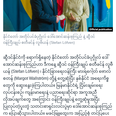
အ
သုတပဒေသာ အင်္ဂလိပ်စာ
ညွန်း
Learning English
စာမျက်နှာ
သို့
ဗွီအိုအေ လူမှုကွန်ယက်များ
ကျော်
ကြည့်
နိုင်ငံတော် အတိုင်ပင်ခံပုဂ္ဂိုလ် ဒေါ်အောင်ဆန်းစုကြည် နဲ့ ဆွီဒင်
ဝန်ကြီးချုပ် စတီဖင်န် လူဗီယန် (Stefan Löfven)
ရန်
ဘာသာစကားများ
ရှာဖွေ
ဆွီဒင်နိုင်ငံကို ရောက်ရှိနေတဲ့ နိုင်ငံတော် အတိုင်ပင်ခံပုဂ္ဂိုလ် ဒေါ်
ရန်
အောင်ဆန်းစုကြည်ဟာ ဒီကနေ့ ဆွီဒင် ဝန်ကြီးချုပ် စတီဖင်န် လူဗီ
နေရာ
ယန် (Stefan Löfven) ၊ နိုင်ငံခြားရေးဝန်ကြီး မားရ်ဂေါ့တ် ဗောလ်
သို့
စတန် (Margot Wallström) တို့နဲ့ တွေ့ဆုံပြီး နှစ်နိုင်ငံ အရေးကိစ္စ
ကျော်
တွေကို ဆွေးနွေးခဲ့ကြပါတယ်။ မြန်မာနိုင်ငံရဲ့ ငြိမ်းချမ်းရေး
ရန်
လုပ်ငန်းစဉ်၊ ကျန်းမာရေးနဲ့ ပညာရေးဆိုင်ရာ အကူအညီ
လိုအပ်ချက်တွေ အကြောင်း ဝန်ကြီးချုပ်နဲ့ တွေ့ဆုံမှုအပြီး
ပြုလုပ်တဲ့ပူးတွဲ သတင်းစာရှင်းလင်းပွဲမှာ ဒေါ်အောင်ဆန်းစုကြည်
က ပြောဆိုသွားပါတယ်။ မခင်ဖြူထွေးက အပြည့်စုံ တင်ပြပေး