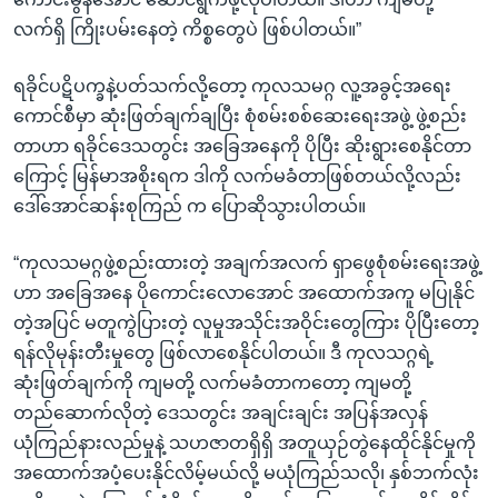
လက်ရှိ ကြိုးပမ်းနေတဲ့ ကိစ္စတွေပဲ ဖြစ်ပါတယ်။”
ရခိုင်ပဋိပက္ခနဲ့ပတ်သက်လို့တော့ ကုလသမဂ္ဂ လူ့အခွင့်အရေး
ကောင်စီမှာ ဆုံးဖြတ်ချက်ချပြီး စုံစမ်းစစ်ဆေးရေးအဖွဲ့ ဖွဲ့စည်း
တာဟာ ရခိုင်ဒေသတွင်း အခြေအနေကို ပိုပြီး ဆိုးရွားစေနိုင်တာ
ကြောင့် မြန်မာအစိုးရက ဒါကို လက်မခံတာဖြစ်တယ်လို့လည်း
ဒေါ်အောင်ဆန်းစုကြည် က ပြောဆိုသွားပါတယ်။
“ကုလသမဂ္ဂဖွဲ့စည်းထားတဲ့ အချက်အလက် ရှာဖွေစုံစမ်းရေးအဖွဲ့
ဟာ အခြေအနေ ပိုကောင်းလောအောင် အထောက်အကူ မပြုနိုင်
တဲ့အပြင် မတူကွဲပြားတဲ့ လူမှုအသိုင်းအဝိုင်းတွေကြား ပိုပြီးတော့
ရန်လိုမုန်းတီးမှုတွေ ဖြစ်လာစေနိုင်ပါတယ်။ ဒီ ကုလသဂ္ဂရဲ့
ဆုံးဖြတ်ချက်ကို ကျမတို့ လက်မခံတာကတော့ ကျမတို့
တည်ဆောက်လိုတဲ့ ဒေသတွင်း အချင်းချင်း အပြန်အလှန်
ယုံကြည်နားလည်မှုနဲ့ သဟဇာတရှိရှိ အတူယှဉ်တွဲနေထိုင်နိုင်မှုကို
အထောက်အပံ့ပေးနိုင်လိမ့်မယ်လို့ မယုံကြည်သလို၊ နှစ်ဘက်လုံး