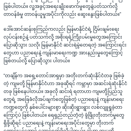
ဖြစ်ပါတယ်။ လူ့အခွင့်အရေးချိုးဖောက်မှုတွေနဲ့ပတ်သက်လို့
တာဝန်ခံမှု တာဝန်ယူမှုအပိုင်းကိုလည်း ဆွေးနွေးဖြစ်ပါတယ်။”
ဒေါ်အောင်ဆန်းစုကြည်ကလည်း မြန်မာနိုင်ငံရဲ့ ငြိမ်းချမ်းရေး
လုပ်ငန်းစဉ်နဲ့ ပတ်သက်လို့ အစိုးရရဲ့ကြိုးပမ်းမှုတွေအကြောင်း
ပြောဆိုသွား သလို၊ မြန်မာနိုင်ငံ ဆင်းရဲမွဲတေရတဲ့ အကြောင်းရင်း
တွေဟာ ပညာရေးနဲ့ ကျန်းမာရေးကဏ္ဍ အားနည်းမှုတွေကြောင့်
ဖြစ်တယ်လို့ ပြောဆိုသွား ပါတယ်။
“တချိန်က အရှေ့တောင်အာရှမှာ အတိုးတက်ဆုံးနိုင်ငံတခု ဖြစ်ခဲ့
တဲ့ ကျမတို့ မြန်မာနိုင်ငံဟာ အခုဆိုရင် ကမ္ဘာမှာ အဆင်းရဲဆုံးနိုင်ငံ
တခု ဖြစ်နေပါတယ်။ အခုလို ဆင်းရဲ ရတာဟာ ကျမတို့ပြည်သူ
တွေရဲ့ အခြေခံလိုအပ်ချက်တွေဖြစ်တဲ့ ပညာရေးနဲ့ ကျန်းမာရေး
ကဏ္ဍတွေကို နှစ်ပေါင်းများစွာ ဆိုးဆိုးရွားရွား လစ်လျူရှုခဲ့တာ
ကြောင့်ပဲ ဖြစ်ပါတယ်။ ရေရှည်တည်တံ့တဲ့ ဖွံဖြိုးတိုးတက်မှုတွေ
ရှိဖို့ဆိုရင် ပညာရေးနဲ့ ကျန်းမာရေးအပိုင်းတွေမှာ တိုးတက်
ကောင်းမွန်အောင် ဆောင်ရွက်ဖို့လိုပါတယ်။ ဒါဟာ ကျမတို့