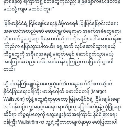
မှာရှိနေတဲ့ ကြောက်ရွံ့စိတ်တွေကိုလည်း ဖြေဖျောက်ပေးနိုင်လိမ့်
မယ်လို့ ကျမ မထင်ပါဘူး။”
မြန်မာနိုင်ငံရဲ့ ငြိမ်းချမ်းရေးနဲ့ ဒီမိုကရေစီ ပြုပြင်ပြောင်းလဲရေး
အကောင်အထည်ဖော် ဆောင်ရွက်နေရာမှာ အခက်အခဲတွေရော၊
တိုးတက်မှုတွေရော ရှိနေတယ်ဆိုတာကိုလည်း ဒေါ်အောင်ဆန်းစု
ကြည်က ပြောသွားပါတယ်။ ရှေ့ဆက် လုပ်ဆောင်သွားရမယ့်
ကိစ္စတွေကို အစိုးရအနေနဲ့ မဆုတ်မနစ် ဆောင်ရွက်သွားမယ့်
အကြောင်းလည်း ဒေါ်အောင်ဆန်းစုကြည်က ပြောဆိုသွားပါ
တယ်။
ဆွီဒင်ဝန်ကြီးချုပ်နဲ့ မတွေ့ဆုံခင် ဒီကနေ့မနက်ပိုင်းက ဆွီဒင်
နိုင်ငံခြားရေးဝန်ကြီး မားရ်ဂေါ့တ် ဗောလ်စတန် (Margot
Wallström) တို့နဲ့ တွေ့ဆုံရာမှာတော့ မြန်မာနိုင်ငံရဲ့ ငြိမ်းချမ်းရေး
လုပ်ငန်းစဉ်၊ လူ့အခွင့်အရေး၊ ရာသီဥတု ပြောင်းလဲမှုနဲ့ လုံခြုံရေး
ဆိုင်ရာ ကိစ္စရပ်တွေကို ဆွေးနွေးခဲ့တဲ့အကြောင်း နိုင်ငံခြားရေး
ဝန်ကြီး Wallström က သူ့ရဲ့တွီတာစာမျက်နှာမှာ ဖော်ပြထားပါ