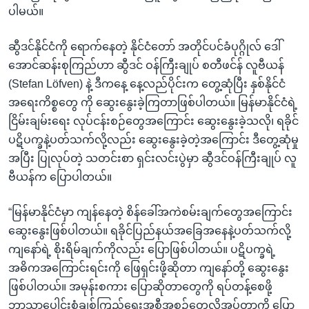
ပါမယ်။
ဆွီဒင်နိုင်ငံကို ရောက်နေတဲ့ နိုင်ငံတော် အတိုင်ပင်ခံပုဂ္ဂိုလ် ဒေါ်
အောင်ဆန်းစုကြည်ဟာ ဆွီဒင် ဝန်ကြီးချုပ် စတီဖင်န် လူဗီယန်
(Stefan Löfven) နဲ့ ဒီကနေ့ နေ့လည်ပိုင်းက တွေ့ဆုံပြီး နှစ်နိုင်ငံ
အရေးကိစ္စတွေ ကို ဆွေးနွေးခဲ့ကြတာဖြစ်ပါတယ်။ မြန်မာနိုင်ငံရဲ့
ငြိမ်းချမ်းရေး လုပ်ငန်းစဉ်တွေအကြောင်း ဆွေးနွေးခဲ့သလို၊ ရခိုင်
ပဋိပက္ခနဲ့ပတ်သက်လို့လည်း ဆွေးနွေးခဲ့တဲ့အကြောင်း ဒီတွေ့ဆုံမှု
အပြီး ပြုလုပ်တဲ့ သတင်းစာ ရှင်းလင်းပွဲမှာ ဆွီဒင်ဝန်ကြီးချုပ် လူ
ဗီယန်က ပြောပါတယ်။
“မြန်မာနိုင်ငံမှာ ကျန်နေတဲ့ စိန်ခေါ်အကဲစမ်းချက်တွေအကြောင်း
ဆွေးနွေးဖြစ်ပါတယ်။ ရခိုင်ပြည်နယ်အခြေအနေနဲ့ပတ်သက်လို့
ကျနော်ရဲ့ စိုးရိမ်ချက်ကိုလည်း ပြောဖြစ်ပါတယ်။ ပဋိပက္ခရဲ့
အဓိကအကြောင်းရင်းကို ဖြေရှင်းဖို့ဆိုတာ ကျနော်တို့ ဆွေးနွေး
ဖြစ်ပါတယ်။ အမုန်းစကား ပြောဆိုတာတွေကို ရပ်တန့်စေဖို့
ဘာသာပေါင်းစုံချစ်ကြည်ရေးအစီအစဉ်တွေလိုအပ်တာကို ပြော