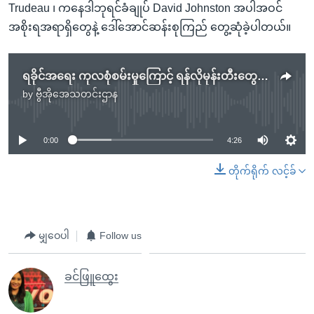
Trudeau ၊ ကနေဒါဘုရင်ခံချုပ် David Johnston အပါအဝင်
အစိုးရအရာရှိတွေနဲ့ ဒေါ်အောင်ဆန်းစုကြည် တွေ့ဆုံခဲ့ပါတယ်။
ရခိုင်အရေး ကုလစုံစမ်းမှုကြောင့် ရန်လိုမုန်းတီးတွေ ပိုတိုးလာနိုင်ဟု ဒေါ်စုပြောဆို
by
ဗွီအိုအေသတင်းဌာန
No media source currently available
0:00
4:26
တိုက်ရိုက် လင့်ခ်
မျှဝေပါ
Follow us
ခင်ဖြူထွေး