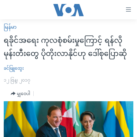
သုံး
ရ
လွယ်ကူ
မြန်မာ
မူလစာမျက်နှာ
စေ
ရခိုင်အရေး ကုလစုံစမ်းမှုကြောင့် ရန်လို
မြန်မာ
သည့်
မုန်းတီးတွေ ပိုတိုးလာနိုင်ဟု ဒေါ်စုပြောဆို
ကမ္ဘာ့သတင်းများ
Link
ဗွီဒီယို
နိုင်ငံတကာ
ခင်ဖြူထွေး
များ
သတင်းလွတ်လပ်ခွင့်
အမေရိကန်
၁၂ ဇြန္၊ ၂၀၁၇
ပင်မ
ရပ်ဝန်းတခု လမ်းတခု အလွန်
တရုတ်
အကြောင်းအရာ
မျှဝေပါ
သို့
အင်္ဂလိပ်စာလေ့လာမယ်
အစ္စရေး-ပါလက်စတိုင်း
ကျော်
အပတ်စဉ်ကဏ္ဍများ
အမေရိကန်သုံးအီဒီယံ
ကြည့်
ရေဒီယိုနှင့်ရုပ်သံ အချက်အလက်များ
မကြေးမုံရဲ့ အင်္ဂလိပ်စာ
ရေဒီယို
ရန်
ပင်မ
ရေဒီယို/တီဗွီအစီအစဉ်
ရုပ်ရှင်ထဲက အင်္ဂလိပ်စာ
တီဗွီ