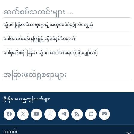
ဆက်စပ်သတင်းများ ...
ဆွီဒင် မြန်မာမိသားစုများနဲ့ အတိုင်ပင်ခံပုဂ္ဂိုလ်တွေ့ဆုံ
ဒေါ်အောင်ဆန်းစုကြည် ဆွီဒင်နိုင်ငံရောက်
ဒေါ်စုခရီးစဉ် မြန်မာ-ဆွီဒင် ဆက်ဆံရေးတိုးဖို့ မျှော်လင့်
အခြားဖတ်ရှုစရာများ
ဗွီအိုအေ လူမှုကွန်ယက်များ
သတင်း