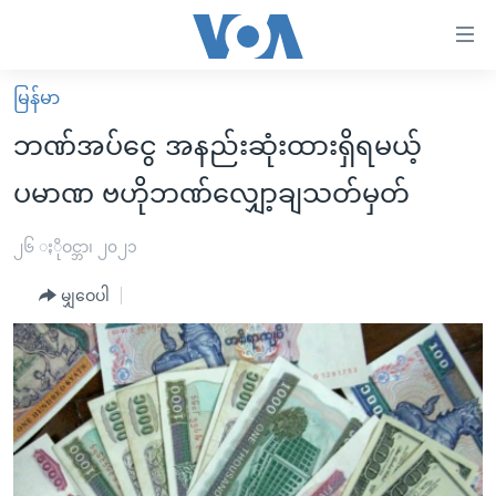
သုံး
ရ
လွယ်ကူ
မြန်မာ
မူလစာမျက်နှာ
စေ
ဘဏ်အပ်ငွေ အနည်းဆုံးထားရှိရမယ့်
မြန်မာ
သည့်
ပမာဏ ဗဟိုဘဏ်လျှော့ချသတ်မှတ်
ကမ္ဘာ့သတင်းများ
Link
ဗွီဒီယို
နိုင်ငံတကာ
၂၆ ႏိုဝင္ဘာ၊ ၂၀၂၁
များ
သတင်းလွတ်လပ်ခွင့်
အမေရိကန်
ပင်မ
မျှဝေပါ
ရပ်ဝန်းတခု လမ်းတခု အလွန်
တရုတ်
အကြောင်းအရာ
သို့
အင်္ဂလိပ်စာလေ့လာမယ်
အစ္စရေး-ပါလက်စတိုင်း
ကျော်
အပတ်စဉ်ကဏ္ဍများ
အမေရိကန်သုံးအီဒီယံ
ကြည့်
ရေဒီယိုနှင့်ရုပ်သံ အချက်အလက်များ
မကြေးမုံရဲ့ အင်္ဂလိပ်စာ
ရေဒီယို
ရန်
ပင်မ
ရေဒီယို/တီဗွီအစီအစဉ်
ရုပ်ရှင်ထဲက အင်္ဂလိပ်စာ
တီဗွီ