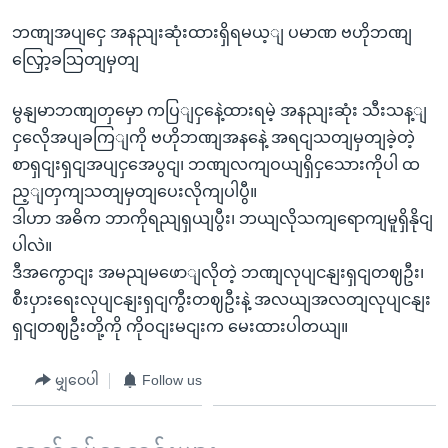
ဘဏျအပျငှေ အနညျးဆုံးထားရှိရမယ့ျ ပမာဏ ဗဟိုဘဏျ
လြှော့ခသြတျမှတျ
မွနျမာဘဏျတှမှော ကပြျငှနေဲ့ထားရမဲ့ အနညျးဆုံး သီးသန့ျ
ငှလေိုအပျခကြျကို ဗဟိုဘဏျအနနေဲ့ အရငျသတျမှတျခဲ့တဲ့
စာရှငျးရှငျအပျငှအေပွငျ၊ ဘဏျလကျဝယျရှိငှသေားကိုပါ ထ
ည့ျတှကျသတျမှတျပေးလိုကျပါပွီ။
ဒါဟာ အဓိက ဘာကိုရညျရှယျပွီး၊ ဘယျလိုသကျရောကျမူရှိနိုငျ
ပါလဲ။
ဒီအကွောငျး အမညျမဖောျလိုတဲ့ ဘဏျလုပျငနျးရှငျတဈဦး၊
စီးပှားရေးလုပျငနျးရှငျကွီးတဈဦးနဲ့ အလယျအလတျလုပျငနျး
ရှငျတဈဦးတို့ကို ကိုဝငျးမငျးက မေးထားပါတယျ။
မျှဝေပါ
Follow us