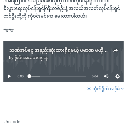
ဒီအကြောင်း အမည်မဖော်လိုတဲ့ ဘဏ်လုပ်ငန်းရှင်တစ်ဦး၊
စီးပွားရေးလုပ်ငန်းရှင်ကြီးတစ်ဦးနဲ့ အလယ်အလတ်လုပ်ငန်းရှင်
တစ်ဦးတို့ကို ကိုဝင်းမင်းက မေးထားပါတယ်။
####
ဘဏ်အပ်ငွေ အနည်းဆုံးထားရှိရမယ့် ပမာဏ ဗဟိုဘဏ်လျှော့ချသတ်မှတ်
by
ဗွီအိုအေသတင်းဌာန
No media source currently available
0:00
5:04
တိုက်ရိုက် လင့်ခ်
Unicode