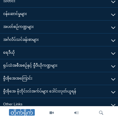
သတင်း
၀န်ဆောင်မှုများ
အပတ်စဉ်ကဏ္ဍများ
အင်္ဂလိပ်သင်ခန်းစာများ
ရေဒီယို
ရုပ်သံအစီအစဉ်နှင့် ဗွီဒီယိုကဏ္ဍများ
ဗွီအိုအေအကြောင်း
ဗွီအိုအေ မိုဘိုင်းလ်အက်ပ်များ ဒေါင်းလုတ်ယူရန်
Other Links
တိုက်ရိုက်