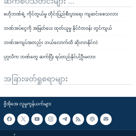
ဆက်စပ်သတင်းများ ...
ဗဟိုဘဏ်ရဲ့ ကိုင်တွယ်မှု တိုင်းပြည်စီးပွားရေး ကျဆင်းစေသလား
ဘဏ်အပ်ငွေကို အမြတ်ပေး ထုတ်ယူမှု နိုင်ငံတဝန်း တွင်ကျယ်
ဘဏ်အကျပ်အတည်း ဘယ်လောက်ထိ ဆိုးလာနိုင်လဲ
ပုဂ္ဂလိက ဘဏ်တွေ ဆက်ပြီး ရပ်တည်နိုင်ပါ့ဦးမလား
အခြားဖတ်ရှုစရာများ
ဗွီအိုအေ လူမှုကွန်ယက်များ