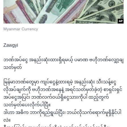
အ
သုတပဒေသာ အင်္ဂလိပ်စာ
ညွန်း
Learning English
စာမျက်နှာ
သို့
ဗွီအိုအေ လူမှုကွန်ယက်များ
Myanmar Currency
ကျော်
ကြည့်
Zawgyi
ရန်
ဘာသာစကားများ
ရှာဖွေ
ဘဏ်အပ်ငွေ အနည်းဆုံးထားရှိရမယ့် ပမာဏ ဗဟိုဘဏ်လျှော့ချ
ရန်
သတ်မှတ်
နေရာ
သို့
မြန်မာဘဏ်တွေမှာ ကျပ်ငွေနဲ့ထားရမဲ့ အနည်းဆုံး သီးသန့်ငွေ
ကျော်
လိုအပ်ချက်ကို ဗဟိုဘဏ်အနေနဲ့ အရင်သတ်မှတ်ခဲ့တဲ့ စာရှင်းရှင်
ရန်
အပ်ငွေအပြင်၊ ဘဏ်လက်ဝယ်ရှိငွေသားကိုပါ ထည့်တွက်
သတ်မှတ်ပေးလိုက်ပါပြီ။
ဒါဟာ အဓိက ဘာကိုရည်ရွယ်ပြီး၊ ဘယ်လိုသက်ရောက်မူရှိနိုင်ပါ
လဲ။