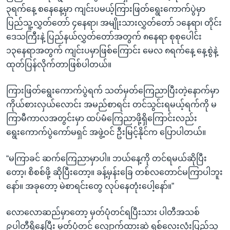
၃ရက်နေ့ စနေနေ့မှာ ကျင်းပမယ့်ကြားဖြတ်ရွေးကောက်ပွဲမှာ
ပြည်သူ့လွှတ်တော် ၄နေရာ၊ အမျိုးသားလွှတ်တော် ၁နေရာ၊ တိုင်း
ဒေသကြီးနဲ့ ပြည်နယ်လွှတ်တော်အတွက် ၈နေရာ စုစုပေါင်း
၁၃နေရာအတွက် ကျင်းပမှာဖြစ်ကြောင်း မေလ ၈ရက်နေ့ နေ့စွဲနဲ့
ထုတ်ပြန်လိုက်တာဖြစ်ပါတယ်။
ကြားဖြတ်ရွေးကောက်ပွဲရက် သတ်မှတ်ကြေညာပြီးတဲ့နောက်မှာ
ကိုယ်စားလှယ်လောင်း အမည်စာရင်း တင်သွင်းရမယ့်ရက်ကို မ
ကြာမီကာလအတွင်းမှာ ထပ်မံကြေညာဖို့ရှိကြောင်းလည်း
ရွေးကောက်ပွဲကော်မရှင် အဖွဲ့ဝင် ဦးမြင့်နိုင်က ပြောပါတယ်။
“မကြာခင် ဆက်ကြေညာမှာပါ။ ဘယ်နေ့ကို တင်ရမယ်ဆိုပြီး
တော့၊ စိစစ်ဖို့ ဆိုပြီးတော့။ ခန့်မှန်းခြေ တစ်လတောင်မကြာပါဘူး
နော်။ အခုတော့ မဲစာရင်းတွေ လုပ်နေတုံးပေါ့နော်။”
လောလောဆည်မှာတော့ မှတ်ပုံတင်ရပြီးသား ပါတီအသစ်
၉ပါတီရှိနေပြီး မှတ်ပုံတင် လျှောက်ထားဆဲ ရှစ်လေးလုံးပြည်သူ့