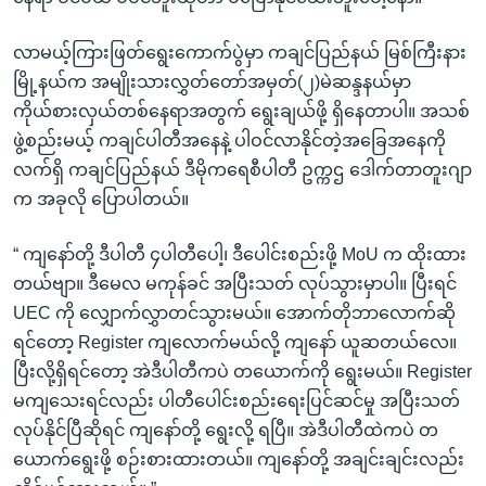
လာမယ့်ကြားဖြတ်ရွေးကောက်ပွဲမှာ ကချင်ပြည်နယ် မြစ်ကြီးနား
မြို့နယ်က အမျိုးသားလွှတ်တော်အမှတ်(၂)မဲဆန္ဒနယ်မှာ
ကိုယ်စားလှယ်တစ်နေရာအတွက် ရွေးချယ်ဖို့ ရှိနေတာပါ။ အသစ်
ဖွဲ့စည်းမယ့် ကချင်ပါတီအနေနဲ့ ပါဝင်လာနိုင်တဲ့အခြေအနေကို
လက်ရှိ ကချင်ပြည်နယ် ဒီမိုကရေစီပါတီ ဥက္ကဌ ဒေါက်တာတူးဂျာ
က အခုလို ပြောပါတယ်။
“ ကျနော်တို့ ဒီပါတီ ၄ပါတီပေါ့၊ ဒီပေါင်းစည်းဖို့ MoU က ထိုးထား
တယ်ဗျာ။ ဒီမေလ မကုန်ခင် အပြီးသတ် လုပ်သွားမှာပါ။ ပြီးရင်
UEC ကို လျှောက်လွှာတင်သွားမယ်။ အောက်တိုဘာလောက်ဆို
ရင်တော့ Register ကျလောက်မယ်လို့ ကျနော် ယူဆတယ်လေ။
ပြီးလို့ရှိရင်တော့ အဲဒီပါတီကပဲ တယောက်ကို ရွေးမယ်။ Register
မကျသေးရင်လည်း ပါတီပေါင်းစည်းရေးပြင်ဆင်မှု အပြီးသတ်
လုပ်နိုင်ပြီဆိုရင် ကျနော်တို့ ရွေးလို့ ရပြီ။ အဲဒီပါတီထဲကပဲ တ
ယောက်ရွေးဖို့ စဉ်းစားထားတယ်။ ကျနော်တို့ အချင်းချင်းလည်း