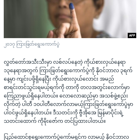
အ
သုတပဒေသာ အင်္ဂလိပ်စာ
ညွန်း
Learning English
စာမျက်နှာ
သို့
ဗွီအိုအေ လူမှုကွန်ယက်များ
ကျော်
ကြည့်
၂၀၁၇ ကြားဖြတ်ရွေးကောက်ပွဲ
ရန်
ဘာသာစကားများ
ရှာဖွေ
လွှတ်တော်အသီးသီးမှာ လစ်လပ်နေတဲ့ ကိုယ်စားလှယ်နေရာ
ရန်
၁၃နေရာအတွက် ကြားဖြတ်ရွေးကောက်ပွဲကို နိုဝင်ဘာလ ၃ရက်
နေရာ
နေ့မှာ ကျင်းပဖို့ရှိနေပြီး ကိုယ်စားလှယ်လောင်း အမည်
သို့
စာရင်းတင်သွင်းရမယ့်ရက်ကို တာကို တလအတွင်းလောက်မှာ
ကျော်
ကြေညာဖွယ်ရှိနေပါတယ်။ လောလောဆည်မှာ အသစ်ဖွဲ့စည်း
ရန်
လိုက်တဲ့ ပါတီ ၁၀ပါတီလောက်လာမယ့်ကြားဖြတ်ရွေးကော်ပွဲမှာ
ပါဝင်ဖွယ်ရှိနေပါတယ်။ ဒီသတင်းကို ဗွီအိုအေ မြန်မာပိုင်းရဲ့
သတင်းထောက် ကိုမိုးဇော်က တင်ပြထားပါတယ်။
ပြည်ထောင်စုရွေးကောက်ပွဲကော်မရှင်က လာမယ့် နိုဝင်ဘာလ