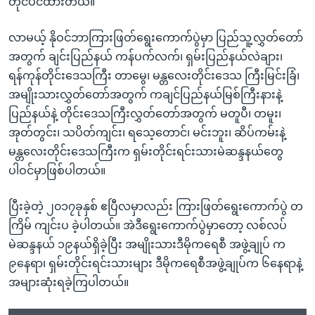
တိုင်ပင်ထားတယ်။ ”
လာမယ့် နိုဝင်ဘာကြားဖြတ်ရွေးကောက်ပွဲမှာ ပြည်သူ့လွှတ်တော်
အတွက် ချင်းပြည်နယ် ကန်ပက်လက်၊ ရှမ်းပြည်နယ်လဲချား၊
ရန်ကုန်တိုင်းဒေသကြီး တာမွေ၊ မန္တလေးတိုင်းဒေသ ကြီးမြင်းခြံ၊
အမျိုးသားလွှတ်တော်အတွက် ကချင်ပြည်နယ်မြစ်ကြီးနားနဲ့
ပြည်နယ်နဲ့ တိုင်းဒေသကြီးလွှတ်တော်အတွက် မတူပီ၊ တမူး၊
အုတ်တွင်း၊ သပိတ်ကျင်း၊ ရသေ့တောင်၊ မင်းဘူး၊ ဆိပ်ကမ်းနဲ့
မန္တလေးတိုင်းဒေသကြီးက ရှမ်းတိုင်းရင်းသားမဲဆန္ဒနယ်တွေ
ပါဝင်မှာဖြစ်ပါတယ်။
ပြီးခဲ့တဲ့ ၂၀၁၇ခုနှစ် ဧပြီလမှာလည်း ကြားဖြတ်ရွေးကောက်ပွဲ တ
ကြိမ် ကျင်းပ ခဲ့ပါတယ်။ အဲဒီရွေးကောက်ပွဲမှာတော့ လစ်လပ်
မဲဆန္ဒနယ် ၁၉နယ်ရှိခဲ့ပြီး အမျိုးသားဒီမိုကရေစီ အဖွဲ့ချုပ် က
၉နေရာ၊ ရှမ်းတိုင်းရင်းသားများ ဒီမိုကရေစီအဖွဲ့ချုပ်က ၆နေရာနဲ့
အများဆုံးရခဲ့ကြပါတယ်။