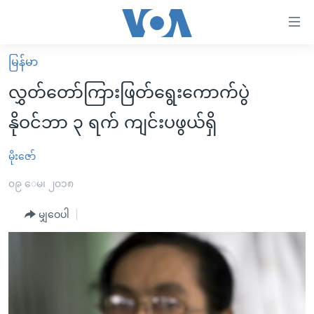
သုံး
ရ
လွယ်ကူ
မြန်မာ
မူလစာမျက်နှာ
စေ
လွှတ်တော်ကြားဖြတ်ရွေးကောက်ပွဲ
မြန်မာ
သည့်
နိုဝင်ဘာ ၃ ရက် ကျင်းပဖွယ်ရှိ
ကမ္ဘာ့သတင်းများ
Link
ဗွီဒီယို
နိုင်ငံတကာ
မိုးဇော်
များ
သတင်းလွတ်လပ်ခွင့်
အမေရိကန်
၀၉ ေမ၊ ၂၀၁၈
ပင်မ
ရပ်ဝန်းတခု လမ်းတခု အလွန်
တရုတ်
အကြောင်းအရာ
မျှဝေပါ
သို့
အင်္ဂလိပ်စာလေ့လာမယ်
အစ္စရေး-ပါလက်စတိုင်း
ကျော်
အပတ်စဉ်ကဏ္ဍများ
အမေရိကန်သုံးအီဒီယံ
ကြည့်
ရေဒီယိုနှင့်ရုပ်သံ အချက်အလက်များ
မကြေးမုံရဲ့ အင်္ဂလိပ်စာ
ရေဒီယို
ရန်
ပင်မ
ရေဒီယို/တီဗွီအစီအစဉ်
ရုပ်ရှင်ထဲက အင်္ဂလိပ်စာ
တီဗွီ