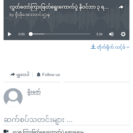
လွှတ်တော်ကြားဖြတ်ရွေးကောက်ပွဲ နိုဝင်ဘာ ၃ ရက် ကျင်းပဖွယ်ရှိ
by
ဗွီအိုအေသတင်းဌာန
No media source currently available
0:00
3:34
တိုက်ရိုက် လင့်ခ်
မျှဝေပါ
Follow us
မိုးဇော်
ဆက်စပ်သတင်းများ ...
၂၀၁၈ ကြားဖြတ်ရွေးကောက်ပွဲ ဆွေးနွေးမှု