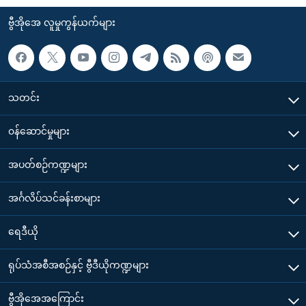
ဗွီအိုအေ လူမှုကွန်ယက်များ
သတင်း
၀န်ဆောင်မှုများ
အပတ်စဉ်ကဏ္ဍများ
အင်္ဂလိပ်သင်ခန်းစာများ
ရေဒီယို
ရုပ်သံအစီအစဉ်နှင့် ဗွီဒီယိုကဏ္ဍများ
ဗွီအိုအေအကြောင်း