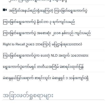
အကြိတ်အနယ်စည်းရုံးနေကြတဲ့ ကြားဖြတ်ရွေးကောက်ပွဲ
ကြားဖြတ်ရွေးကောက်ပွဲ နိုဝင်ဘာ ၃ ရက်ကျင်းပမည်
ကြားဖြတ်ရွေးကောက်ပွဲ အစောဆုံး ၂၀၁၈ နှစ်လည် ကျင်းပမည်
Right to Recall ဥပဒေ ဘာကြောင့် မပြဌာန်းရသေးတာလဲ
ကြားဖြတ်ရွေးကောက်ပွဲက ပေးတဲ့ NLD အတွက် သဘောထား
ရွေးကောက်ပွဲကော်မရှင် တတိယအကြိမ် မဲစာရင်းထုတ်ပြန်
မဲဆန္ဒနယ်ပြင်ပရောက် စာရင်းသွင်း မဲဆန္ဒရှင် ၁ သန်းကျော်ပဲရှိ
အခြားဖတ်ရှုစရာများ