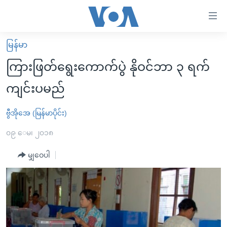
သုံး
ရ
လွယ်ကူ
မြန်မာ
မူလစာမျက်နှာ
စေ
ကြားဖြတ်ရွေးကောက်ပွဲ နိုဝင်ဘာ ၃ ရက်
မြန်မာ
သည့်
ကျင်းပမည်
ကမ္ဘာ့သတင်းများ
Link
ဗွီဒီယို
နိုင်ငံတကာ
ဗွီအိုအေ (မြန်မာပိုင်း)
များ
သတင်းလွတ်လပ်ခွင့်
အမေရိကန်
၀၉ ေမ၊ ၂၀၁၈
ပင်မ
ရပ်ဝန်းတခု လမ်းတခု အလွန်
တရုတ်
အကြောင်းအရာ
မျှဝေပါ
သို့
အင်္ဂလိပ်စာလေ့လာမယ်
အစ္စရေး-ပါလက်စတိုင်း
ကျော်
အပတ်စဉ်ကဏ္ဍများ
အမေရိကန်သုံးအီဒီယံ
ကြည့်
ရေဒီယိုနှင့်ရုပ်သံ အချက်အလက်များ
မကြေးမုံရဲ့ အင်္ဂလိပ်စာ
ရေဒီယို
ရန်
ပင်မ
ရေဒီယို/တီဗွီအစီအစဉ်
ရုပ်ရှင်ထဲက အင်္ဂလိပ်စာ
တီဗွီ