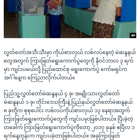
အ
သုတပဒေသာ အင်္ဂလိပ်စာ
ညွန်း
Learning English
စာမျက်နှာ
သို့
ဗွီအိုအေ လူမှုကွန်ယက်များ
ကျော်
ကြည့်
လွှတ်တော်အသီးသီးမှာ ကိုယ်စားလှယ် လစ်လပ်နေတဲ့ မဲဆန္ဒနယ်
ရန်
ဘာသာစကားများ
တွေအတွက် ကြားဖြတ်ရွေးကောက်ပွဲတွေကို နိုဝင်ဘာလ ၃ ရက်
ရှာဖွေ
မှာ ကျင်းပမယ်လို့ ပြည်ထောင်စု ရွေးကောက်ပွဲ ကော်မရှင်က
ရန်
အင်္ဂါနေ့က ကြေညာလိုက်ပါတယ်။
နေရာ
သို့
ပြည်သူ့လွှတ်တော်မဲဆန္ဒနယ် ၄ ခု၊ အမျိုးသားလွှတ်တော်
ကျော်
မဲဆန္ဒနယ် ၁ ခု၊ တိုင်းဒေသကြီးနဲ့ ပြည်နယ်လွှတ်တော်မဲဆန္ဒနယ်
ရန်
၈ ခုတို့က စုစုပေါင်း လစ်လပ်ကိုယ်စားလှယ် ၁၃ နေရာအတွက်
ကြားဖြတ်ရွေးကောက်ပွဲတွေကို ကျင်းပမှာဖြစ်ပါတယ်။ ပြီးခဲ့တဲ့
တခေါက် ကြားဖြတ်ရွေးကောက်ပွဲကိုတော့ ၂၀၁၇ ခုနှစ် ဧပြီလ ၁
ရက်နေ့တုန်းက ကျင်းပခဲ့တာဖြစ်ပါတယ်။ အခုကြားဖြတ်