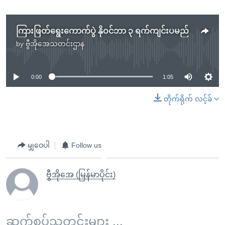
ကြားဖြတ်ရွေးကောက်ပွဲ နိုဝင်ဘာ ၃ ရက်ကျင်းပမည်
by
ဗွီအိုအေသတင်းဌာန
No media source currently available
0:00
1:05
တိုက်ရိုက် လင့်ခ်
မျှဝေပါ
Follow us
ဗွီအိုအေ (မြန်မာပိုင်း)
ဆက်စပ်သတင်းများ ...