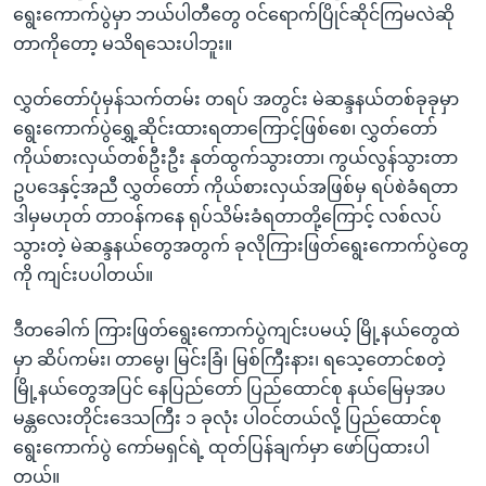
ရွေးကောက်ပွဲမှာ ဘယ်ပါတီတွေ ဝင်ရောက်ပြိုင်ဆိုင်ကြမလဲဆို
တာကိုတော့ မသိရသေးပါဘူး။
လွှတ်တော်ပုံမှန်သက်တမ်း တရပ် အတွင်း မဲဆန္ဒနယ်တစ်ခုခုမှာ
ရွေးကောက်ပွဲရွှေ့ဆိုင်းထားရတာကြောင့်ဖြစ်စေ၊ လွှတ်တော်
ကိုယ်စားလှယ်တစ်ဦးဦး နုတ်ထွက်သွားတာ၊ ကွယ်လွန်သွားတာ
ဥပဒေနှင့်အညီ လွှတ်တော် ကိုယ်စားလှယ်အဖြစ်မှ ရပ်စဲခံရတာ
ဒါမှမဟုတ် တာဝန်ကနေ ရုပ်သိမ်းခံရတာတို့ကြောင့် လစ်လပ်
သွားတဲ့ မဲဆန္ဒနယ်တွေအတွက် ခုလိုကြားဖြတ်ရွေးကောက်ပွဲတွေ
ကို ကျင်းပပါတယ်။
ဒီတခေါက် ကြားဖြတ်ရွေးကောက်ပွဲကျင်းပမယ့် မြို့နယ်တွေထဲ
မှာ ဆိပ်ကမ်း၊ တာမွေ၊ မြင်းခြံ၊ မြစ်ကြီးနား၊ ရသေ့တောင်စတဲ့
မြို့နယ်တွေအပြင် နေပြည်တော် ပြည်ထောင်စု နယ်မြေမှအပ
မန္တလေးတိုင်းဒေသကြီး ၁ ခုလုံး ပါဝင်တယ်လို့ ပြည်ထောင်စု
ရွေးကောက်ပွဲ ကော်မရှင်ရဲ့ ထုတ်ပြန်ချက်မှာ ဖော်ပြထားပါ
တယ်။