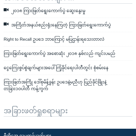
၂၀၁၈ ကြားဖြတ်ရွေးကောက်ပွဲ ဆွေးနွေးမှု
အကြိတ်အနယ်စည်းရုံးနေကြတဲ့ ကြားဖြတ်ရွေးကောက်ပွဲ
Right to Recall ဥပဒေ ဘာကြောင့် မပြဌာန်းရသေးတာလဲ
ကြားဖြတ်ရွေးကောက်ပွဲ အစောဆုံး ၂၀၁၈ နှစ်လည် ကျင်းပမည်
ငွေကြေးစွပ်စွဲချက်များအပေါ် ကြံ့ခိုင်ရေးပါတီတွင်း စုံစမ်းနေ
ကြားဖြတ်အကြို ဒေါ်စုမိန့်ခွန်း ဥပဒေနဲ့မညီဟု ပြည်ခိုင်ဖြိုးနဲ့
တခြား၁၀ပါတီ ကန့်ကွက်
အခြားဖတ်ရှုစရာများ
ဗွီအိုအေ လူမှုကွန်ယက်များ