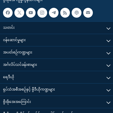
သတင်း
၀န်ဆောင်မှုများ
အပတ်စဉ်ကဏ္ဍများ
အင်္ဂလိပ်သင်ခန်းစာများ
ရေဒီယို
ရုပ်သံအစီအစဉ်နှင့် ဗွီဒီယိုကဏ္ဍများ
ဗွီအိုအေအကြောင်း