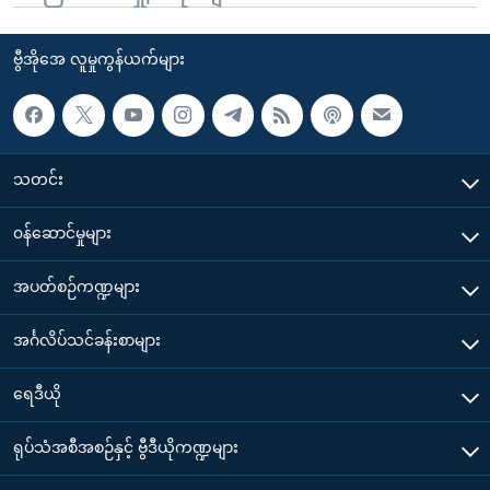
ဗွီအိုအေ လူမှုကွန်ယက်များ
သတင်း
၀န်ဆောင်မှုများ
အပတ်စဉ်ကဏ္ဍများ
အင်္ဂလိပ်သင်ခန်းစာများ
ရေဒီယို
ရုပ်သံအစီအစဉ်နှင့် ဗွီဒီယိုကဏ္ဍများ