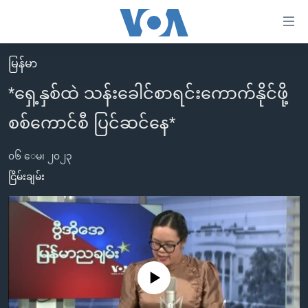
သုံး
ရ
လွယ်ကူ
မြန်မာ
မူလစာမျက်နှာ
စေ
*ရှေ့နှစ်ထဲ သန်းခေါင်စာရင်းကောက်နိုင်ဖို့
မြန်မာ
သည့်
စစ်ကောင်စီ ပြင်ဆင်နေ*
ကမ္ဘာ့သတင်းများ
Link
ဗွီဒီယို
နိုင်ငံတကာ
များ
၀၆ ေမ၊ ၂၀၂၃
သတင်းလွတ်လပ်ခွင့်
အမေရိကန်
ငြိမ်းချမ်း
ပင်မ
ရပ်ဝန်းတခု လမ်းတခု အလွန်
တရုတ်
အကြောင်းအရာ
သို့
အင်္ဂလိပ်စာလေ့လာမယ်
အစ္စရေး-ပါလက်စတိုင်း
ကျော်
အပတ်စဉ်ကဏ္ဍများ
အမေရိကန်သုံးအီဒီယံ
ကြည့်
ရေဒီယိုနှင့်ရုပ်သံ အချက်အလက်များ
မကြေးမုံရဲ့ အင်္ဂလိပ်စာ
ရေဒီယို
ရန်
No media source currently available
ပင်မ
ရေဒီယို/တီဗွီအစီအစဉ်
ရုပ်ရှင်ထဲက အင်္ဂလိပ်စာ
တီဗွီ