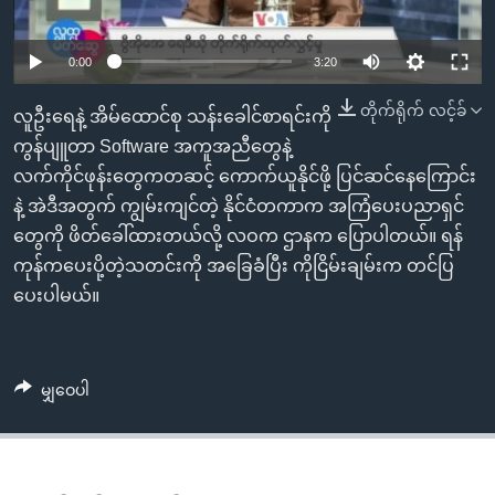
အ
သုတပဒေသာ အင်္ဂလိပ်စာ
ညွန်း
Learning English
0:00
3:20
စာမျက်နှာ
သို့
ဗွီအိုအေ လူမှုကွန်ယက်များ
တိုက်ရိုက် လင့်ခ်
လူဦးရေနဲ့ အိမ်ထောင်စု သန်းခေါင်စာရင်းကို
ကျော်
ကွန်ပျူတာ Software အကူအညီတွေနဲ့
ကြည့်
လက်ကိုင်ဖုန်းတွေကတဆင့် ကောက်ယူနိုင်ဖို့ ပြင်ဆင်နေကြောင်း
ရန်
ဘာသာစကားများ
နဲ့ အဲဒီအတွက် ကျွမ်းကျင်တဲ့ နိုင်ငံတကာက အကြံပေးပညာရှင်
ရှာဖွေ
တွေကို ဖိတ်ခေါ်ထားတယ်လို့ လဝက ဌာနက ပြောပါတယ်။ ရန်
ရန်
ကုန်ကပေးပို့တဲ့သတင်းကို အခြေခံပြီး ကိုငြိမ်းချမ်းက တင်ပြ
နေရာ
ပေးပါမယ်။
သို့
ကျော်
ရန်
မျှဝေပါ