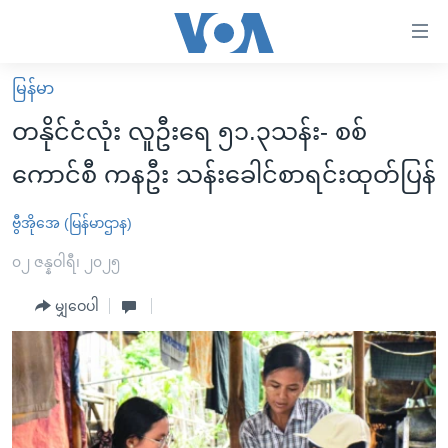
သုံး
ရ
လွယ်ကူ
မြန်မာ
မူလစာမျက်နှာ
စေ
တနိုင်ငံလုံး လူဦးရေ ၅၁.၃သန်း- စစ်
မြန်မာ
သည့်
ကောင်စီ ကနဦး သန်းခေါင်စာရင်းထုတ်ပြန်
ကမ္ဘာ့သတင်းများ
Link
ဗွီဒီယို
နိုင်ငံတကာ
ဗွီအိုအေ (မြန်မာဌာန)
များ
သတင်းလွတ်လပ်ခွင့်
အမေရိကန်
၀၂ ဇန္နဝါရီ၊ ၂၀၂၅
ပင်မ
ရပ်ဝန်းတခု လမ်းတခု အလွန်
တရုတ်
အကြောင်းအရာ
မျှဝေပါ
သို့
အင်္ဂလိပ်စာလေ့လာမယ်
အစ္စရေး-ပါလက်စတိုင်း
ကျော်
အပတ်စဉ်ကဏ္ဍများ
အမေရိကန်သုံးအီဒီယံ
ကြည့်
ရေဒီယိုနှင့်ရုပ်သံ အချက်အလက်များ
မကြေးမုံရဲ့ အင်္ဂလိပ်စာ
ရေဒီယို
ရန်
ပင်မ
ရေဒီယို/တီဗွီအစီအစဉ်
ရုပ်ရှင်ထဲက အင်္ဂလိပ်စာ
တီဗွီ