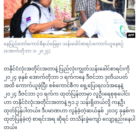
အ
သုတပဒေသာ အင်္ဂလိပ်စာ
ညွန်း
Learning English
စာမျက်နှာ
သို့
ဗွီအိုအေ လူမှုကွန်ယက်များ
ကျော်
ကြည့်
နေပြည်တော်ကောင်စီနယ်မြေမှာ သန်းခေါင်စာရင်းကောက်ယူနေစဉ်
(အောက်တိုဘာ ၁၊ ၂၀၂၄)
ရန်
ဘာသာစကားများ
ရှာဖွေ
တနိုင်ငံလုံးအတိုင်းအတာနဲ့ ပြည်လုံးကျွတ်သန်းခေါင်စာရင်းကို
ရန်
၂၀၂၄ ခုနှစ် အောက်တိုဘာ ၁ ရက်ကနေ ဒီဇင်ဘာ ဒုတိယပတ်
နေရာ
အထိ ကောက်ယူခဲ့ပြီး စစ်ကောင်စီက ရှေ့ပြေးရလဒ်အနေနဲ့
သို့
၂၀၂၄ ဒီဇင်ဘာ ၃၁ ရက်က ထုတ်ပြန်တာမှာ လူဦးရေစုစုပေါင်း
ကျော်
ဟာ တနိုင်ငံလုံးအတိုင်းအတာနဲ့ ၅၁.၃ သန်းရှိတယ်လို့ ကနဦး
ရန်
ထုတ်ပြန်ပါတယ်။ ဒီပမာဏဟာ လွန်ခဲ့တဲ့ဆယ်နှစ် ၂၀၁၄ ခုနှစ်က
ထုတ်ပြန်ခဲ့တဲ့ စာရင်းအရ ဆိုရင် တသိန်းခွဲကျော် လျော့နည်းနေပါ
တယ်။