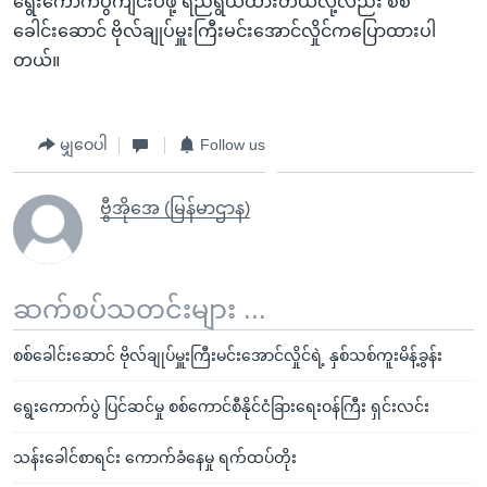
ရွေးကောက်ပွဲကျင်းပဖို့ ရည်ရွယ်ထားတယ်လို့လည်း စစ်
ခေါင်းဆောင် ဗိုလ်ချုပ်မှူးကြီးမင်းအောင်လှိုင်ကပြောထားပါ
တယ်။
မျှဝေပါ
Follow us
ဗွီအိုအေ (မြန်မာဌာန)
ဆက်စပ်သတင်းများ ...
စစ်ခေါင်းဆောင် ဗိုလ်ချုပ်မှူးကြီးမင်းအောင်လှိုင်ရဲ့ နှစ်သစ်ကူးမိန့်ခွန်း
ရွေးကောက်ပွဲ ပြင်ဆင်မှု စစ်ကောင်စီနိုင်ငံခြားရေးဝန်ကြီး ရှင်းလင်း
သန်းခေါင်စာရင်း ကောက်ခံနေမှု ရက်ထပ်တိုး