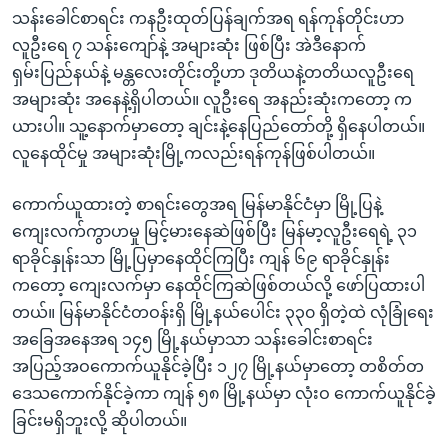
သန်းခေါင်စာရင်း ကနဦးထုတ်ပြန်ချက်အရ ရန်ကုန်တိုင်းဟာ
လူဦးရေ ၇ သန်းကျော်နဲ့ အများဆုံး ဖြစ်ပြီး အဲဒီနောက်
ရှမ်းပြည်နယ်နဲ့ မန္တလေးတိုင်းတို့ဟာ ဒုတိယနဲ့တတိယလူဦးရေ
အများဆုံး အနေနဲ့ရှိပါတယ်။ လူဦးရေ အနည်းဆုံးကတော့ က
ယားပါ။ သူ့နောက်မှာတော့ ချင်းနဲ့နေပြည်တော်တို့ ရှိနေပါတယ်။
လူနေထိုင်မှု အများဆုံးမြို့ကလည်းရန်ကုန်ဖြစ်ပါတယ်။
ကောက်ယူထားတဲ့ စာရင်းတွေအရ မြန်မာနိုင်ငံမှာ မြို့ပြနဲ့
ကျေးလက်ကွာဟမှု မြင့်မားနေဆဲဖြစ်ပြီး မြန်မာ့လူဦးရေရဲ့ ၃၁
ရာခိုင်နှုန်းသာ မြို့ပြမှာနေထိုင်ကြပြီး ကျန် ၆၉ ရာခိုင်နှုန်း
ကတော့ ကျေးလက်မှာ နေထိုင်ကြဆဲဖြစ်တယ်လို့ ဖော်ပြထားပါ
တယ်။ မြန်မာနိုင်ငံတဝန်းရှိ မြို့နယ်ပေါင်း ၃၃၀ ရှိတဲ့ထဲ လုံခြုံရေး
အခြေအနေအရ ၁၄၅ မြို့နယ်မှာသာ သန်းခေါင်းစာရင်း
အပြည့်အဝကောက်ယူနိုင်ခဲ့ပြီး ၁၂၇ မြို့နယ်မှာတော့ တစိတ်တ
ဒေသကောက်နိုင်ခဲ့ကာ ကျန် ၅၈ မြို့နယ်မှာ လုံးဝ ကောက်ယူနိုင်ခဲ့
ခြင်းမရှိဘူးလို့ ဆိုပါတယ်။