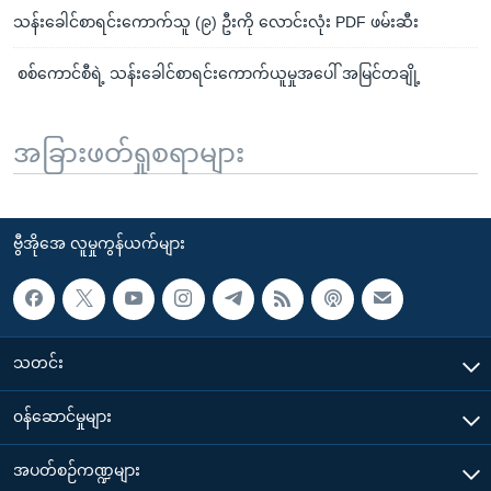
သန်းခေါင်စာရင်းကောက်သူ (၉) ဦးကို လောင်းလုံး PDF ဖမ်းဆီး​​​​​​​
စစ်ကောင်စီရဲ့ သန်းခေါင်စာရင်းကောက်ယူမှုအပေါ် အမြင်တချို့
အခြားဖတ်ရှုစရာများ
ဗွီအိုအေ လူမှုကွန်ယက်များ
သတင်း
၀န်ဆောင်မှုများ
အပတ်စဉ်ကဏ္ဍများ