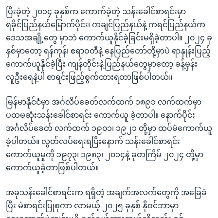
ပြီးခဲ့တဲ့ ၂၀၁၄ ခုနှစ်က ကောက်ခဲ့တဲ့ သန်းခေါင်စာရင်းမှာ
ရခိုင်ပြည်နယ်မြောက်ပိုင်း၊ ကချင်ပြည်နယ်နဲ့ ကရင်ပြည်နယ်က
ဒေသအချို့တွေ မှာဘဲ ကောက်ယူနိုင်ခဲ့ခြင်းမရှိခဲ့တာပါ။ ၂၀၂၄ ခု
နှစ်မှာတော့ ရန်ကုန်၊ ဧရာဝတီနဲ့ နေပြည်တော်တို့မှာပဲ ရာနှုန်းပြည့်
ကောက်ယူနိုင်ခဲ့ပြီး ကျန်တိုင်းနဲ့ပြည်နယ်တွေမှာတော့ ခန့်မှန်း
လူဦးရေနဲ့ပါ စာရင်းဖြည့်စွက်ထားရတာဖြစ်ပါတယ်။
မြန်မာနိုင်ငံမှာ အင်္ဂလိပ်ခေတ်လက်ထက် ၁၈၉၁ လက်ထက်မှာ
ပထမဆုံးသန်းခေါင်စာရင်း ကောက်ယူ ခဲ့တာပါ။ နောက်ပိုင်း
အင်္ဂလိပ်ခေတ် လက်ထက် ၁၉၀၁၊ ၁၉၂၁ တို့မှာ ထပ်မံကောက်ယူ
ခဲ့ပါတယ်။ လွတ်လပ်ရေးရပြီးနောက် သန်းခေါင်စာရင်း
ကောက်ယူမှုကို ၁၉၇၃၊ ၁၉၈၃၊ ၂၀၁၄နဲ့ ခုတကြိမ် ၂၀၂၄ တို့မှာ
ကောက်ယူခဲ့တာဖြစ်ပါတယ်။
အခုသန်းခေါင်စာရင်းက ရရှိတဲ့ အချက်အလက်တွေကို အခြေခံ
ပြီး မဲစာရင်းပြုစုကာ လာမယ့် ၂၀၂၅ ခုနှစ် နိုဝင်ဘာမှာ