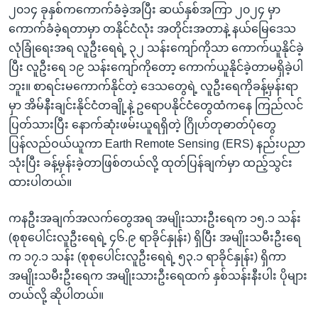
၂၀၁၄ ခုနှစ်ကကောက်ခံခဲ့အပြီး ဆယ်နှစ်အကြာ ၂၀၂၄ မှာ
ကောက်ခံခဲ့ရတာမှာ တနိုင်ငံလုံး အတိုင်းအတာနဲ့ နယ်မြေဒေသ
လုံခြုံရေးအရ လူဦးရေရဲ့ ၃၂ သန်း‌ကျော်ကိုသာ ကောက်ယူနိုင်ခဲ့
ပြီး လူဦးရေ ၁၉ သန်းကျော်ကိုတော့ ကောက်ယူနိုင်ခဲ့တာမရှိခဲ့ပါ
ဘူး။ စာရင်းမကောက်နိုင်တဲ့ ဒေသတွေရဲ့ လူဦးရေကိုခန့်မှန်းရာ
မှာ အိမ်နီးချင်းနိုင်ငံတချို့နဲ့ ဥရောပနိုင်ငံတွေထံကနေ ကြည်လင်
ပြတ်သားပြီး နောက်ဆုံးဖမ်းယူရရှိတဲ့ ဂြိုဟ်တုဓာတ်ပုံတွေ
ပြန်လည်ဝယ်ယူကာ Earth Remote Sensing (ERS) နည်းပညာ
သုံးပြီး ခန့်မှန်းခဲ့တာဖြစ်တယ်လို့ ထုတ်ပြန်ချက်မှာ ထည့်သွင်း
ထားပါတယ်။
ကနဦးအချက်အလက်တွေအရ အမျိုးသားဦးရေက ၁၅.၁ သန်း
(စုစုပေါင်းလူဦးရေရဲ့ ၄၆.၉ ရာခိုင်နှုန်း) ရှိပြီး အမျိုးသမီးဦးရေ
က ၁၇.၁ သန်း (စုစုပေါင်းလူဦးရေရဲ့ ၅၃.၁ ရာခိုင်နှုန်း) ရှိကာ
အမျိုးသမီးဦးရေက အမျိုးသားဦးရေထက် နှစ်သန်းနီးပါး ပိုများ
တယ်လို့ ဆိုပါတယ်။