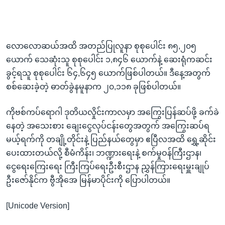
လောလောဆယ်အထိ အတည်ပြုလူနာ စုစုပေါင်း ၈၅,၂၀၅
ယောက် သေဆုံးသူ စုစုပေါင်း ၁,၈၄၆ ယောက်နဲ့ ဆေးရုံကဆင်း
ခွင့်ရသူ စုစုပေါင်း ၆၄,၆၄၅ ယောက်ဖြစ်ပါတယ်။ ဒီနေ့အတွက်
စစ်ဆေးခဲ့တဲ့ ဓာတ်ခွဲနမူနာက ၂၀,၁၁၈ ခုဖြစ်ပါတယ်။
ကိုဗစ်ကပ်ရောဂါ ဒုတိယလှိုင်းကာလမှာ အကြွေးပြန်ဆပ်ဖို့ ခက်ခဲ
နေတဲ့ အသေးစား ချေးငွေလုပ်ငန်းတွေအတွက် အကြွေးဆပ်ရ
မယ့်ရက်ကို တချို့တိုင်းနဲ့ ပြည်နယ်တွေမှာ ဧပြီလအထိ ရွှေ့ဆိုင်း
ပေးထားတယ်လို့ စီမံကိန်း၊ ဘဏ္ဍားရေးနဲ့ စက်မှုဝန်ကြီးဌာန၊
ငွေရေးကြေးရေး ကြီးကြပ်ရေးဦးစီးဌာန ညွှန်ကြားရေးမှူးချုပ်
ဦးဇော်နိုင်က ဗွီအိုအေ မြန်မာပိုင်းကို ပြောပါတယ်။
[Unicode Version]