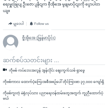
ရေးမှူးခြုပျ ဦးဇောျနိုငျက ဗှီအိုအေ မွနျမာပိုငျးကို ပွောပါတ
ယျ။
မျှဝေပါ
Follow us
ဗွီအိုအေ (မြန်မာပိုင်း)
ဆက်စပ်သတင်းများ ...
ကိုဗစ် ကပ်ဘေးအလွန် အွန်လိုင်း ဈေးကွက်သစ် ရှာဖွေ
ကိုဗစ်ကာလ ထောက်ပံ့ကြေးအစီအစဉ်ပေါ် တိုင်ကြားစာ ၃၇,၀၀၀ ကျော်ရှိ
ကိုဗစ်ကူးတဲ့ မဲရုံလုပ်သား ပညာရေးဝန်ထမ်းတွေအတွက် ကူညီထောက်ပံ့
မယ်