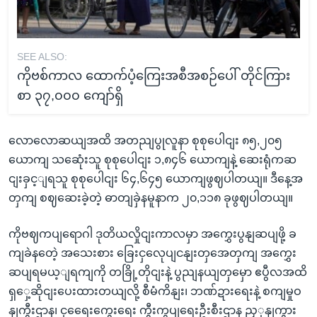
SEE ALSO:
ကိုဗစ်ကာလ ထောက်ပံ့ကြေးအစီအစဉ်ပေါ် တိုင်ကြား
စာ ၃၇,၀၀၀ ကျော်ရှိ
လောလောဆယျအထိ အတညျပွုလူနာ စုစုပေါငျး ၈၅,၂၀၅
ယောကျ သဆေုံးသူ စုစုပေါငျး ၁,၈၄၆ ယောကျနဲ့ ဆေးရုံကဆ
ငျးခှင့ျရသူ စုစုပေါငျး ၆၄,၆၄၅ ယောကျဖွဈပါတယျ။ ဒီနေ့အ
တှကျ စဈဆေးခဲ့တဲ့ ဓာတျခှဲနမူနာက ၂၀,၁၁၈ ခုဖွဈပါတယျ။
ကိုဗဈကပျရောဂါ ဒုတိယလှိုငျးကာလမှာ အကွှေးပွနျဆပျဖို့ ခ
ကျခဲနတေဲ့ အသေးစား ခြေးငှလေုပျငနျးတှအေတှကျ အကွှေး
ဆပျရမယ့ျရကျကို တခြို့တိုငျးနဲ့ ပွညျနယျတှမှော ဧပွီလအထိ
ရှှေ့ဆိုငျးပေးထားတယျလို့ စီမံကိနျး၊ ဘဏ်ဍားရေးနဲ့ စကျမှုဝ
နျကွီးဌာန၊ ငှရေေးကွေးရေး ကွီးကွပျရေးဦးစီးဌာန ညှှနျကွား