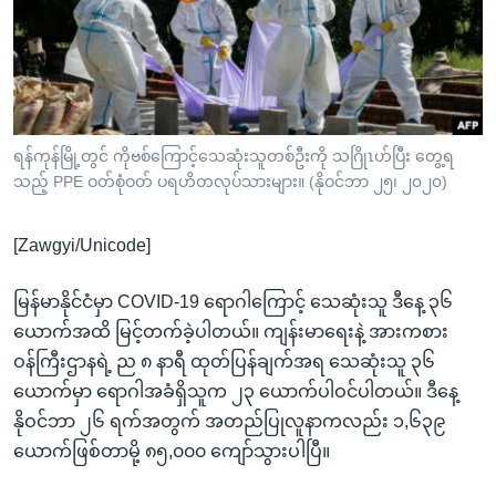
အ
သုတပဒေသာ အင်္ဂလိပ်စာ
ညွန်း
Learning English
စာမျက်နှာ
သို့
ဗွီအိုအေ လူမှုကွန်ယက်များ
ကျော်
ကြည့်
ရန်ကုန်မြို့တွင် ကိုဗစ်ကြောင့်သေဆုံးသူတစ်ဦးကို သဂြိုၤဟ်ပြီး တွေ့ရ
သည့် PPE ဝတ်စုံဝတ် ပရဟိတလုပ်သားများ။ (နိုဝင်ဘာ ၂၅၊ ၂၀၂၀)
ရန်
ဘာသာစကားများ
ရှာဖွေ
[Zawgyi/Unicode]
ရန်
နေရာ
မြန်မာနိုင်ငံမှာ COVID-19 ရောဂါကြောင့် သေဆုံးသူ ဒီနေ့ ၃၆
သို့
ယောက်အထိ မြင့်တက်ခဲ့ပါတယ်။ ကျန်းမာရေးနဲ့ အားကစား
ကျော်
ဝန်ကြီးဌာနရဲ့ ည ၈ နာရီ ထုတ်ပြန်ချက်အရ သေဆုံးသူ ၃၆
ရန်
ယောက်မှာ ရောဂါအခံရှိသူက ၂၃ ယောက်ပါဝင်ပါတယ်။ ဒီနေ့
နိုဝင်ဘာ ၂၆ ရက်အတွက် အတည်ပြုလူနာကလည်း ၁,၆၃၉
ယောက်ဖြစ်တာမို့ ၈၅,၀၀၀ ကျော်သွားပါပြီ။