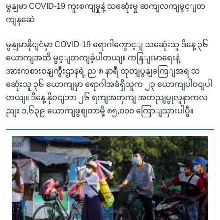
မွနျမာ COVID-19 ကူးစကျမှုနဲ့ သဆေုံးမှု ဆကျလကျမွင့ျတ
ကျနဆေဲ
မွနျမာနိုငျငံမှာ COVID-19 ရောဂါကွောင့ျ သဆေုံးသူ ဒီနေ့ ၃၆
ယောကျအထိ မွင့ျတကျခဲ့ပါတယျ။ ကနြျးမာရေးနဲ့
အားကစားဝနျကွီးဌာနရဲ့ ည ၈ နာရီ ထုတျပွနျခကြျအရ သ
ဆေုံးသူ ၃၆ ယောကျမှာ ရောဂါအခံရှိသူက ၂၃ ယောကျပါဝငျပါ
တယျ။ ဒီနေ့ နိုဝငျဘာ ၂၆ ရကျအတှကျ အတညျပွုလူနာကလ
ညျး ၁,၆၃၉ ယောကျဖွဈတာမို့ ၈၅,၀၀၀ ကြောျသှားပါပွီ။