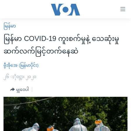
သုံး
ရ
လွယ်ကူ
မြန်မာ
မူလစာမျက်နှာ
စေ
မြန်မာ COVID-19 ကူးစက်မှုနဲ့ သေဆုံးမှု
မြန်မာ
သည့်
ဆက်လက်မြင့်တက်နေဆဲ
ကမ္ဘာ့သတင်းများ
Link
ဗွီဒီယို
နိုင်ငံတကာ
ဗွီအိုအေ (မြန်မာပိုင်း)
များ
သတင်းလွတ်လပ်ခွင့်
အမေရိကန်
၂၆ ႏိုဝင္ဘာ၊ ၂၀၂၀
ပင်မ
ရပ်ဝန်းတခု လမ်းတခု အလွန်
တရုတ်
အကြောင်းအရာ
မျှဝေပါ
သို့
အင်္ဂလိပ်စာလေ့လာမယ်
အစ္စရေး-ပါလက်စတိုင်း
ကျော်
အပတ်စဉ်ကဏ္ဍများ
အမေရိကန်သုံးအီဒီယံ
ကြည့်
ရေဒီယိုနှင့်ရုပ်သံ အချက်အလက်များ
မကြေးမုံရဲ့ အင်္ဂလိပ်စာ
ရေဒီယို
ရန်
ပင်မ
ရေဒီယို/တီဗွီအစီအစဉ်
ရုပ်ရှင်ထဲက အင်္ဂလိပ်စာ
တီဗွီ