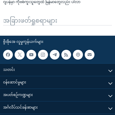
ဂျပန်မှာ ကိုဗစ်ကူးသူတွေထဲ မြန်မာတွေလည်း ပါလာ
အခြားဖတ်ရှုစရာများ
ဗွီအိုအေ လူမှုကွန်ယက်များ
သတင်း
၀န်ဆောင်မှုများ
အပတ်စဉ်ကဏ္ဍများ
အင်္ဂလိပ်သင်ခန်းစာများ