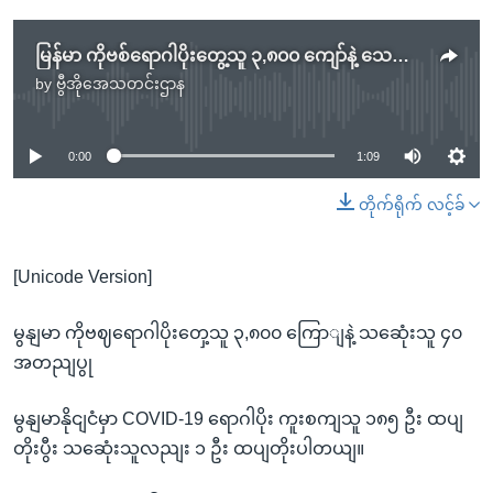
မြန်မာ ကိုဗစ်ရောဂါပိုးတွေ့သူ ၃,၈၀၀ ကျော်နဲ့ သေဆုံးသူ ၄၀ အတည်ပြု
by
ဗွီအိုအေသတင်းဌာန
No media source currently available
0:00
1:09
တိုက်ရိုက် လင့်ခ်
[Unicode Version]
မွနျမာ ကိုဗဈရောဂါပိုးတှေ့သူ ၃,၈၀၀ ကြောျနဲ့ သဆေုံးသူ ၄၀
အတညျပွု
မွနျမာနိုငျငံမှာ COVID-19 ရောဂါပိုး ကူးစကျသူ ၁၈၅ ဦး ထပျ
တိုးပွီး သဆေုံးသူလညျး ၁ ဦး ထပျတိုးပါတယျ။