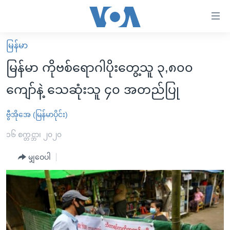
သုံး
ရ
လွယ်ကူ
မြန်မာ
မူလစာမျက်နှာ
စေ
မြန်မာ ကိုဗစ်ရောဂါပိုးတွေ့သူ ၃,၈၀၀
မြန်မာ
သည့်
ကျော်နဲ့ သေဆုံးသူ ၄၀ အတည်ပြု
ကမ္ဘာ့သတင်းများ
Link
ဗွီဒီယို
နိုင်ငံတကာ
ဗွီအိုအေ (မြန်မာပိုင်း)
များ
သတင်းလွတ်လပ်ခွင့်
အမေရိကန်
၁၆ စက္တင္ဘာ၊ ၂၀၂၀
ပင်မ
ရပ်ဝန်းတခု လမ်းတခု အလွန်
တရုတ်
အကြောင်းအရာ
မျှဝေပါ
သို့
အင်္ဂလိပ်စာလေ့လာမယ်
အစ္စရေး-ပါလက်စတိုင်း
ကျော်
အပတ်စဉ်ကဏ္ဍများ
အမေရိကန်သုံးအီဒီယံ
ကြည့်
ရေဒီယိုနှင့်ရုပ်သံ အချက်အလက်များ
မကြေးမုံရဲ့ အင်္ဂလိပ်စာ
ရေဒီယို
ရန်
ပင်မ
ရေဒီယို/တီဗွီအစီအစဉ်
ရုပ်ရှင်ထဲက အင်္ဂလိပ်စာ
တီဗွီ