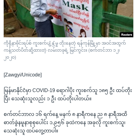
အ
သုတပဒေသာ အင်္ဂလိပ်စာ
ညွန်း
Learning English
စာမျက်နှာ
သို့
ဗွီအိုအေ လူမှုကွန်ယက်များ
ကျော်
ကြည့်
ကိုရိုနာဗိုင်းရပ်စ် ကူးစက်ပျံ့နှံ့မှု တိုးနေတဲ့ ရန်ကုန်မြို့မှာ အဝင်အထွက်
ကန့်သတ်ပိတ်ဆို့ထားတဲ့ လမ်းတခုရဲ့ မြင်ကွင်း။ (စက်တင်ဘာ ၁၂၊
ရန်
ဘာသာစကားများ
၂၀၂၀)
ရှာဖွေ
ရန်
[Zawgyi/Unicode]
နေရာ
သို့
မြန်မာနိုင်ငံမှာ COVID-19 ရောဂါပိုး ကူးစက်သူ ၁၈၅ ဦး ထပ်တိုး
ကျော်
ပြီး သေဆုံးသူလည်း ၁ ဦး ထပ်တိုးပါတယ်။
ရန်
စက်တင်ဘာလ ၁၆ ရက်နေ့ မနက် ၈ နာရီကနေ ည ၈ နာရီအထိ
ဓာတ်ခွဲနမူနာစုစုပေါင်း ၁,၉၅၆ ခုထဲကနေ အခုလို ကူးစက်သူ၊
သေဆုံးသူ ထပ်တွေ့တာပါ။