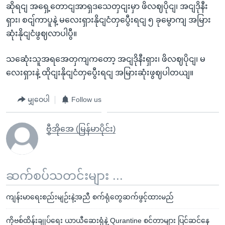
ဆိုရငျ အရှေ့တောငျအာရှဒသေတှငျးမှာ ဖိလဈပိုငျ၊ အငျဒိုနီး
ရှား၊ စငျ်ကာပူနဲ့ မလေးရှားနိုငျငံတှပွေီးရငျ ၅ ခုမွောကျ အမြား
ဆုံးနိုငျငံဖွဈလာပါပွီ။
သဆေုံးသူအရအေတှကျကတော့ အငျဒိုနီးရှား၊ ဖိလဈပိုငျ၊ မ
လေးရှားနဲ့ ထိုငျးနိုငျငံတှပွေီးရငျ အမြားဆုံးဖွဈပါတယျ။
မျှဝေပါ
Follow us
ဗွီအိုအေ (မြန်မာပိုင်း)
ဆက်စပ်သတင်းများ ...
ကျန်းမာရေးစည်းမျဉ်းနဲ့အညီ စက်ရုံတွေဆက်ဖွင့်ထားမည်
ကိုဗစ်ထိန်းချုပ်ရေး ယာယီဆေးရုံနဲ့ Qurantine စင်တာများ ပြင်ဆင်နေ