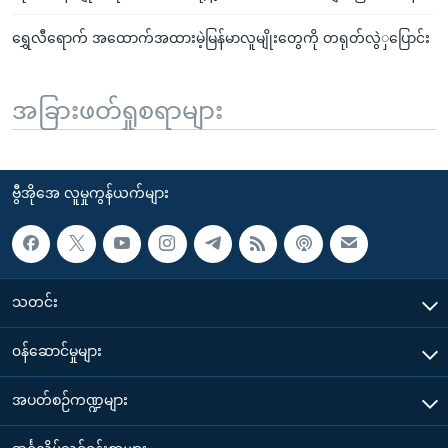
ရွှေလီရောက် အထောက်အထားမဲ့မြန်မာလူမျိုးတွေကို တရုတ်လွဲှပြောင်း
အခြားဖတ်ရှုစရာများ
ဗွီအိုအေ လူမှုကွန်ယက်များ
သတင်း
၀န်ဆောင်မှုများ
အပတ်စဉ်ကဏ္ဍများ