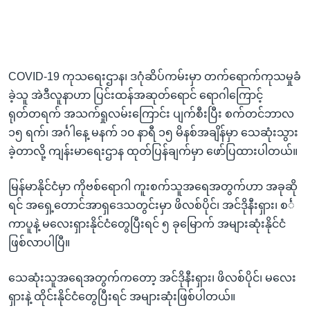
COVID-19 ကုသရေးဌာန၊ ဒဂုံဆိပ်ကမ်းမှာ တက်ရောက်ကုသမှုခံ
ခဲ့သူ အဲဒီလူနာဟာ ပြင်းထန်အဆုတ်ရောင် ရောဂါကြောင့်
ရုတ်တရက် အသက်ရှုလမ်းကြောင်း ပျက်စီးပြီး စက်တင်ဘာလ
၁၅ ရက်၊ အင်္ဂါနေ့ မနက် ၁၀ နာရီ ၁၅ မိနစ်အချိန်မှာ သေဆုံးသွား
ခဲ့တာလို့ ကျန်းမာရေးဌာန ထုတ်ပြန်ချက်မှာ ဖော်ပြထားပါတယ်။
မြန်မာနိုင်ငံမှာ ကိုဗစ်ရောဂါ ကူးစက်သူအရေအတွက်ဟာ အခုဆို
ရင် အရှေ့တောင်အာရှဒေသတွင်းမှာ ဖိလစ်ပိုင်၊ အင်ဒိုနီးရှား၊ စင်္
ကာပူနဲ့ မလေးရှားနိုင်ငံတွေပြီးရင် ၅ ခုမြောက် အများဆုံးနိုင်ငံ
ဖြစ်လာပါပြီ။
သေဆုံးသူအရေအတွက်ကတော့ အင်ဒိုနီးရှား၊ ဖိလစ်ပိုင်၊ မလေး
ရှားနဲ့ ထိုင်းနိုင်ငံတွေပြီးရင် အများဆုံးဖြစ်ပါတယ်။