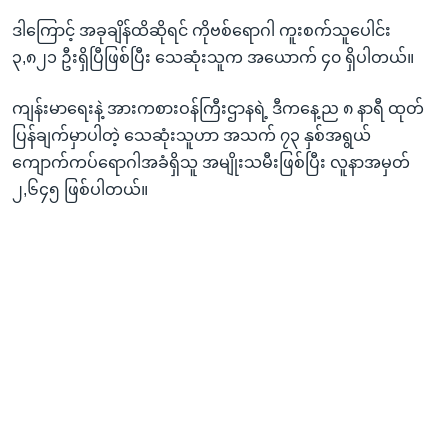
ဒါကြောင့် အခုချိန်ထိဆိုရင် ကိုဗစ်ရောဂါ ကူးစက်သူပေါင်း
၃,၈၂၁ ဦးရှိပြီဖြစ်ပြီး သေဆုံးသူက အယောက် ၄၀ ရှိပါတယ်။
ကျန်းမာရေးနဲ့ အားကစားဝန်ကြီးဌာနရဲ့ ဒီကနေ့ည ၈ နာရီ ထုတ်
ပြန်ချက်မှာပါတဲ့ သေဆုံးသူဟာ အသက် ၇၃ နှစ်အရွယ်
ကျောက်ကပ်ရောဂါအခံရှိသူ အမျိုးသမီးဖြစ်ပြီး လူနာအမှတ်
၂,၆၄၅ ဖြစ်ပါတယ်။