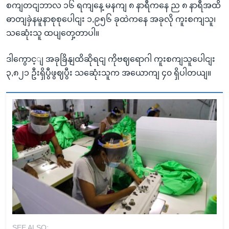
စကျတငျဘာလ ၁၆ ရကျနေ့ မနကျ ၈ နာရီကနေ ည ၈ နာရီအထိ
ဓာတျခှဲနမူနာစုစုပေါငျး ၁,၉၅၆ ခုထဲကနေ အခုလို ကူးစကျသူ၊
သဆေုံးသူ ထပျတှေ့တာပါ။
ဒါကွောင့ျ အခုခြိနျထိဆိုရငျ ကိုဗဈရောဂါ ကူးစကျသူပေါငျး
၃,၈၂၁ ဦးရှိပွီဖွဈပွီး သဆေုံးသူက အယောကျ ၄၀ ရှိပါတယျ။
SEE ALSO: