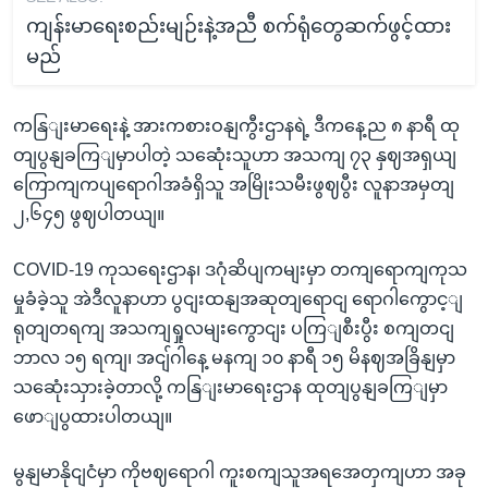
ကျန်းမာရေးစည်းမျဉ်းနဲ့အညီ စက်ရုံတွေဆက်ဖွင့်ထား
မည်
ကနြျးမာရေးနဲ့ အားကစားဝနျကွီးဌာနရဲ့ ဒီကနေ့ည ၈ နာရီ ထု
တျပွနျခကြျမှာပါတဲ့ သဆေုံးသူဟာ အသကျ ၇၃ နှဈအရှယျ
ကြောကျကပျရောဂါအခံရှိသူ အမြိုးသမီးဖွဈပွီး လူနာအမှတျ
၂,၆၄၅ ဖွဈပါတယျ။
COVID-19 ကုသရေးဌာန၊ ဒဂုံဆိပျကမျးမှာ တကျရောကျကုသ
မှုခံခဲ့သူ အဲဒီလူနာဟာ ပွငျးထနျအဆုတျရောငျ ရောဂါကွောင့ျ
ရုတျတရကျ အသကျရှုလမျးကွောငျး ပကြျစီးပွီး စကျတငျ
ဘာလ ၁၅ ရကျ၊ အငျ်ဂါနေ့ မနကျ ၁၀ နာရီ ၁၅ မိနဈအခြိနျမှာ
သဆေုံးသှားခဲ့တာလို့ ကနြျးမာရေးဌာန ထုတျပွနျခကြျမှာ
ဖောျပွထားပါတယျ။
မွနျမာနိုငျငံမှာ ကိုဗဈရောဂါ ကူးစကျသူအရအေတှကျဟာ အခု