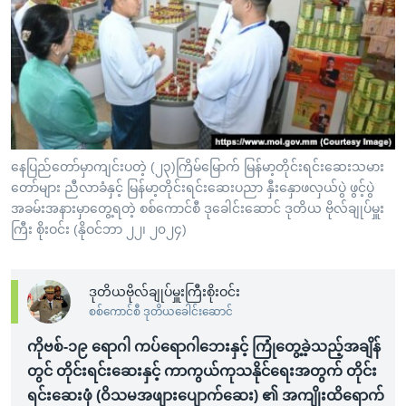
အ
သုတပဒေသာ အင်္ဂလိပ်စာ
ညွန်း
Learning English
စာမျက်နှာ
သို့
ဗွီအိုအေ လူမှုကွန်ယက်များ
ကျော်
ကြည့်
ရန်
ဘာသာစကားများ
နေပြည်တော်မှာကျင်းပတဲ့ (၂၃)ကြိမ်မြောက် မြန်မာ့တိုင်းရင်းဆေးသမား
ရှာဖွေ
တော်များ ညီလာခံနှင့် မြန်မာ့တိုင်းရင်းဆေးပညာ နှီးနှောဖလှယ်ပွဲ ဖွင့်ပွဲ
ရန်
အခမ်းအနားမှာတွေ့ရတဲ့ စစ်ကောင်စီ ဒုခေါင်းဆောင် ဒုတိယ ဗိုလ်ချုပ်မှူး
နေရာ
ကြီး စိုးဝင်း (နိုဝင်ဘာ ၂၂၊ ၂၀၂၄)
သို့
ကျော်
ဒုတိယဗိုလ်ချုပ်မှူးကြီးစိုးဝင်း
ရန်
စစ်ကောင်စီ ဒုတိယခေါင်းဆောင်
ကိုဗစ်-၁၉ ရောဂါ ကပ်ရောဂါဘေးနှင့် ကြုံတွေ့ခဲ့သည့်အချိန်
တွင် တိုင်းရင်းဆေးနှင့် ကာကွယ်ကုသနိုင်ရေးအတွက် တိုင်း
ရင်းဆေးဖုံ (ဝိသမအဖျားပျောက်ဆေး) ၏ အကျိုးထိရောက်