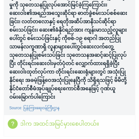
မှုကို သုတေသနပြုလုပ်အောင်မြင်ခဲ့ကြကြောင်း၊
ဆေးဝါး၏အရည်အသွေးဆိုင်ရာ ဓာတ်ခွဲစမ်းသပ်စစ်ဆေး
ခြင်း၊ လတ်တလောနှင့် ရေတိုအဆိပ်အာနိသင်ဆိုင်ရာ
စမ်းသပ်ခြင်း၊ ဆေး၏ခံနိုင်ရည်အား ကျန်းမာသည့်လူများ
ပေါ်တွင် စမ်းသပ်ခြင်းနှင့် ကိုဗစ်-၁၉ ရောဂါ အတည်ပြု
သာမန်လက္ခဏာရှိ လူနာများပေါ်တွင်ဆေးလက်တွေ့
သုတေသနပြုစမ်းသပ်ခြင်း သုတေသနအဆင့်ဆင့်ပြုလုပ်
ပြီး တိုင်းရင်းဆေးဝါးမှတ်ပုံတင် လျှောက်ထားရရှိခဲ့ပြီး
ဆေးဝါးထုတ်လုပ်ကာ တိုင်းရင်းဆေးရုံများတွင် အသုံးပြု
နိုင်ရေး အခမဲ့ဖြန့်ဝေအသုံးပြုနေပြီကို သိရှိရသဖြင့် မိမိတို့
နိုင်ငံတော်စီမံအုပ်ချုပ်ရေးကောင်စီအနေဖြင့် ဂုဏ်ယူ
ဝမ်းမြောက်ပါကြောင်း
Source: ပြန်ကြားရေးဝန်ကြီးဌာန
ဒါက အထင်အမြင်မှားစေပါတယ်။