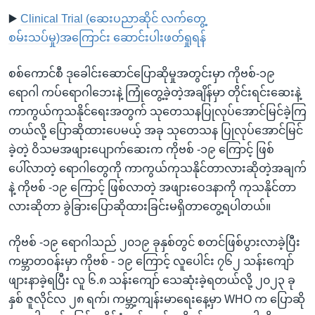
▶️
Clinical Trial (ဆေးပညာဆိုင် လက်တွေ့
စမ်းသပ်မှု)အကြောင်း ဆောင်းပါးဖတ်ရှုရန်
စစ်ကောင်စီ ဒုခေါင်းဆောင်ပြောဆိုမှုအတွင်းမှာ ကိုဗစ်-၁၉
ရောဂါ ကပ်ရောဂါဘေးနဲ့ ကြုံတွေ့ခဲ့တဲ့အချိန်မှာ တိုင်းရင်းဆေးနဲ့
ကာကွယ်ကုသနိုင်ရေးအတွက် သုတေသနပြုလုပ်အောင်မြင်ခဲ့ကြ
တယ်လို့ ပြောဆိုထားပေမယ့် အခု သုတေသန ပြုလုပ်အောင်မြင်
ခဲ့တဲ့ ဝိသမအဖျားပျောက်ဆေးက ကိုဗစ် -၁၉ ကြောင့် ဖြစ်
ပေါ်လာတဲ့ ရောဂါတွေကို ကာကွယ်ကုသနိုင်တာလားဆိုတဲ့အချက်
နဲ့ ကိုဗစ် -၁၉ ကြောင့် ဖြစ်လာတဲ့ အဖျားဝေဒနာကို ကုသနိုင်တာ
လားဆိုတာ ခွဲခြားပြောဆိုထားခြင်းမရှိတာတွေ့ရပါတယ်။
ကိုဗစ် -၁၉ ရောဂါသည် ၂၀၁၉ ခုနှစ်တွင် စတင်ဖြစ်ပွားလာခဲ့ပြီး
ကမ္ဘာတဝန်းမှာ ကိုဗစ် - ၁၉ ကြောင့် လူပေါင်း ၇၆၂ သန်းကျော်
ဖျားနာခဲ့ရပြီး လူ ၆.၈ သန်းကျော် သေဆုံးခဲ့ရတယ်လို့ ၂၀၂၃ ခု
နှစ် ဇူလိုင်လ ၂၈ ရက်၊ ကမ္ဘာ့ကျန်းမာရေးနေ့မှာ WHO က ပြောဆို