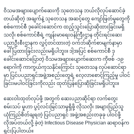
ဝိသမအဖျားပျောက်ဆေးကို သုတေသန ဘယ်လိုလုပ်ဆောင်ခဲ့
တယ်ဆိုတဲ့ အချက်နဲ့ သုတေသန အဆင့်တွေ ကျော်ဖြတ်မှုတွေကို
စစ်ကောင်စီ ဒုခေါင်းဆောင်က ထည့်သွင်းပြောဆိုထားခြင်းမရှိ
သလို၊ စစ်ကောင်စီရဲ့ ကျန်းမာရေးဝန်ကြီးဌာန တိုင်းရင်းဆေး
ပညာဦးစီးဌာနက လွှင့်တင်ထားတဲ့ ဝက်ဘ်ဆိုက်စာမျက်နာမှာ
ဖေါ်ပြထားခြင်းလည်းမရှိပါဘူး။ ဒါ့အပြင် စစ်ကောင်စီ ဒု
ခေါင်းဆောင်ပြောတဲ့ ဝိသမအဖျားပျောက်ဆေးက ကိုဗစ် -၁၉
ရောဂါကို ကာကွယ်ကုသနိုင်ကြောင်း သုတေသန လုပ်ဆောင်ရာ
မှာ ပြင်ပပညာရှင်အဖွဲ့အစည်းတွေရဲ့ လေ့လာစောင့်ကြည့်မှု ပါဝင်
ခြင်း၊မပါဝင်ခြင်းကိုလည်း ထုတ်ပြန်ပြောဆိုခြင်းမရှိပါဘူး။
ဆေးဝါးထုတ်လုပ်ဖို့ အတွက် ဆေးပညာဆိုင်ရာ လက်တွေး
စမ်းသပ် မှုဟာ ပွင့်လင်းမြင်သာမှုရှိဖို့ လိုသလို၊ အများပြည်သူ
ယုံကြည်စိတ်ချရတဲ့ ပြင်ပညာရှင် အဖွဲ့အစည်းတခုခု ပါဝင်ဖို့
လိုအပ်တယ်လို့ ခဲ့တဲ့ Infectious Disease Physician ဆရာဝန်က
ရှင်းပြပါတယ်။