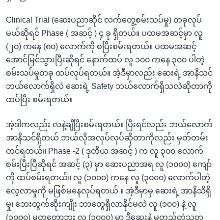
Clinical Trial (ဆေးပညာဆိုင် လက်တွေ့စမ်းသပ်မှု) တခုလုပ်
မယ်ဆိုရင် Phase ( အဆင့် ) ၄ ခု ရှိတယ်။ ပထမအဆင့်မှာ လူ
(၂၀) ကနေ (၈၀) လောက်ကို စပြီးစမ်းရတယ်။ ပထမအဆင့်
အောင်မြင်သွားပြီးဆိုရင် နောက်ထပ် လူ ၁၀၀ ကနေ ၃၀၀ ပါတဲ့
စမ်းသပ်မှုတခု ထပ်လုပ်ရတယ်။ အဲ့ဒီမှာလည်း ဆေးရဲ့ အာနိသင်
ဘယ်လောက်ရှိလဲ ဆေးရဲ့ Safety ဘယ်လောက်ရှိသလဲဆိုတာကို
ထပ်ပြီး စမ်းရတယ်။
အဲ့ဒါကလည်း လနဲ့ချီပြီးစမ်းရတယ်။ ပြီးရင်လည်း ဘယ်လောက်
အာနိသင်ရှိတယ် ဘယ်လိုအလုပ်လုပ်ဆိုတာကိုလည်း မှတ်တမ်း
တင်ရတယ်။ Phase -2 ( ဒုတိယ အဆင့် ) က လူ ၃၀၀ လောက်
စမ်းပြီးပြီဆိုရင် အဆင့် (၃) မှာ ဆေးပညာအရ လူ (၁၀၀၀) ကျော်
ကို ထပ်စမ်းရတယ်။ လူ (၁၀၀၀) ကနေ လူ (၃၀၀၀) လောက်ပါတဲ့
လေ့လာမှုကို မဖြစ်မနေလုပ်ရတယ် ။ အဲ့ဒီမှာမှ ဆေးရဲ့ အာနိသိရှိ
မှု၊ ဘေးထွက်ဆိုးကျိုး ဘာတွေရှိလာနိုင်မလဲ လူ (၁၀၀) နဲ့ လူ
(၁၀၀၀) မတူတော့ဘူး လူ (၁၀၀၀) မှာ ဒီဆေးနဲ့ မတည့်တဲ့သူတ