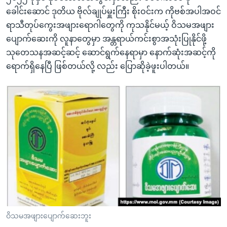
ခေါင်းဆောင် ဒုတိယ ဗိုလ်ချုပ်မှူးကြီး စိုးဝင်းက ကိုဗစ်အပါအဝင်
ရာသီတုပ်ကွေးအဖျားရောဂါတွေကို ကုသနိုင်မယ့် ဝိသမအဖျား
ပျောက်ဆေးကို လူနာတွေမှာ အန္တရာယ်ကင်းစွာအသုံးပြုနိုင်ဖို့
သုတေသနအဆင့်ဆင့် ဆောင်ရွက်နေရာမှာ နောက်ဆုံးအဆင့်ကို
ရောက်ရှိနေပြီ ဖြစ်တယ်လို့ လည်း ပြောဆိုခဲ့ဖူးပါတယ်။
ဝိသမအဖျားပျောက်ဆေးဘူး