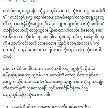
ဒေါက်တာစုစုဒွေးပြောဆိုမှုအတွင်းမှာတော့ ကိုဗစ် - ၁၉ ရောဂါလို
မျိုး ရာသီတုပ်ကွေးရောဂါတွေနဲ့ သာမန်ရောဂါလက္ခဏာရှိသူတွေ
ကို ကုသပေးနိုင်ဖို့အတွက် ဝိသမအဖျားပျောက်ဆေးကို ဖေါ်စပ်ခဲ့
တာဖြစ်တယ်လို့ ထည့်သွင်းပြောဆိုထားပါတယ်။ ဒီဆေးရဲ့ ဆေး
အာနိသင်ဟာ ကိုဗစ် -၁၉ ရောဂါလက္ခဏာနဲ့ ဆင်တူတဲ့ရောဂါတွေ
ကို ပျောက်ကင်းသက်သာစေတာကြောင့် ဝိသမအဖျားပျောက်
ဆေးလို့ အမည်ပေးထားတာဖြစ်တယ်လို့လည်း ပြောဆိုထားပါ
တယ်။
စစ်ကောင်စီ ဒုခေါင်းဆောင် ဒုတိယ ဗိုလ်ချုပ်မှူးကြီး စိုးဝင်း
ပြောဆိုမှုမှာတော့ ကိုဗစ် -၁၉ ရောဂါကို ကာကွယ်ကုသနိုင်ရေး
အတွက် တိုင်းရင်းဆေးဖုံ (ဝိသမအဖျားပျောက်ဆေး) ရဲ့ အကျိုး
ထိရောက်မှုကို သုတေသနပြုလုပ်အောင်မြင်ခဲ့တယ်လို့
ထည့်သွင်းပြောဆိုထားတာပါ။
၂၀၂၂ ခုနှစ် နိုဝင်ဘာလအတွင်းမှာလည်း စစ်ကောင်စီ ဒု