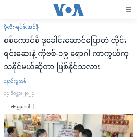
သုံး
ရ
လွယ်ကူ
ပိုလီဂရပ်ဖ်.အင်ဖို
မူလစာမျက်နှာ
စေ
စစ်ကောင်စီ ဒုခေါင်းဆောင်ပြောတဲ့ တိုင်း
မြန်မာ
သည့်
ရင်းဆေးနဲ့ ကိုဗစ်-၁၉ ရောဂါ ကာကွယ်ကု
ကမ္ဘာ့သတင်းများ
Link
သနိုင်မယ်ဆိုတာ ဖြစ်နိုင်သလား
ဗွီဒီယို
နိုင်ငံတကာ
များ
သတင်းလွတ်လပ်ခွင့်
အမေရိကန်
ပင်မ
နောင်လူသစ်
ရပ်ဝန်းတခု လမ်းတခု အလွန်
တရုတ်
အကြောင်းအရာ
၀၄ ဒီဇင္ဘာ၊ ၂၀၂၄
သို့
အင်္ဂလိပ်စာလေ့လာမယ်
အစ္စရေး-ပါလက်စတိုင်း
ကျော်
မျှဝေပါ
အပတ်စဉ်ကဏ္ဍများ
အမေရိကန်သုံးအီဒီယံ
ကြည့်
ရေဒီယိုနှင့်ရုပ်သံ အချက်အလက်များ
မကြေးမုံရဲ့ အင်္ဂလိပ်စာ
ရေဒီယို
ရန်
ပင်မ
ရေဒီယို/တီဗွီအစီအစဉ်
ရုပ်ရှင်ထဲက အင်္ဂလိပ်စာ
တီဗွီ