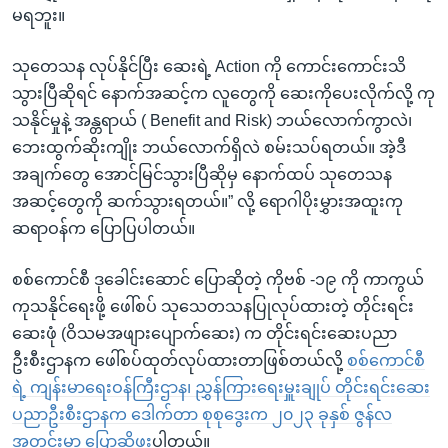
မရဘူး။
သုတေသန လုပ်နိုင်ပြီး ဆေးရဲ့ Action ကို ကောင်းကောင်းသိ
သွားပြီဆိုရင် နောက်အဆင့်က လူတွေကို ဆေးကိုပေးလိုက်လို့ ကု
သနိုင်မှုနဲ့ အန္တရာယ် ( Benefit and Risk) ဘယ်လောက်ကွာလဲ၊
ဘေးထွက်ဆိုးကျိုး ဘယ်လောက်ရှိလဲ စမ်းသပ်ရတယ်။ အဲ့ဒီ
အချက်တွေ အောင်မြင်သွားပြီဆိုမှ နောက်ထပ် သုတေသန
အဆင့်တွေကို ဆက်သွားရတယ်။” လို့ ရောဂါပိုးမွှားအထူးကု
ဆရာဝန်က ပြောပြပါတယ်။
စစ်ကောင်စီ ဒုခေါင်းဆောင် ပြောဆိုတဲ့ ကိုဗစ် -၁၉ ကို ကာကွယ်
ကုသနိုင်ရေးဖို့ ဖေါ်စပ် သုသေတသနပြုလုပ်ထားတဲ့ တိုင်းရင်း
ဆေးဖုံ (ဝိသမအဖျားပျောက်ဆေး) က တိုင်းရင်းဆေးပညာ
ဦးစီးဌာနက ဖေါ်စပ်ထုတ်လုပ်ထားတာဖြစ်တယ်လို့
စစ်ကောင်စီ
ရဲ့ ကျန်းမာရေးဝန်ကြီးဌာန၊ ညွှန်ကြားရေးမှူးချုပ် တိုင်းရင်းဆေး
ပညာဦးစီးဌာနက ဒေါက်တာ စုစုဒွေးက ၂၀၂၃ ခုနှစ် ဇွန်လ
အတွင်းမှာ ပြောဆိုဖူး
ပါတယ်။