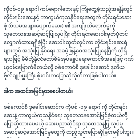
ကိုဗစ်-၁၉ ရောဂါ ကပ်ရောဂါဘေးနှင့် ကြုံတွေ့ခဲ့သည့်အချိန်တွင်
တိုင်းရင်းဆေးနှင့် ကာကွယ်ကုသနိုင်ရေးအတွက် တိုင်းရင်းဆေး
ဖုံ (ဝိသမအဖျားပျောက်ဆေး) ၏ အကျိုးထိရောက်မှုကို
သုတေသနအဆင့်ဆင့်ပြုလုပ်ပြီး တိုင်းရင်းဆေးဝါးမှတ်ပုံတင်
လျှောက်ထားရရှိခဲ့ပြီး ဆေးဝါးထုတ်လုပ်ကာ တိုင်းရင်းဆေးရုံ
များတွင် အသုံးပြုနိုင်ရေး အခမဲ့ဖြန့်ဝေအသုံးပြုနေပြီကို သိရှိ
ရသဖြင့် မိမိတို့နိုင်ငံတော်စီမံအုပ်ချုပ်ရေးကောင်စီအနေဖြင့် ဂုဏ်
ယူဝမ်းမြောက်မိတယ်လို့ စစ်ကောင်စီ ဒုခေါင်းဆောင် ဒုတိယ
ဗိုလ်ချုပ်မှူးကြီး စိုးဝင်းကပြောဆိုလိုက်တာဖြစ်ပါတယ်။
ဒါက
အထင်အမြင်မှားစေပါတယ်။
စစ်ကောင်စီ ဒုခေါင်းဆောင်က ကိုဗစ် -၁၉ ရောဂါကို တိုင်းရင်း
ဆေးနဲ့ ကာကွယ်ကုသနိုင်ရေး သုတေသနအောင်မြင်ခဲ့တယ်လို့
ပြောဆိုထားပေမယ့် ဆေးပညာဆိုင်ရာ သုတေသနပြုလုပ်မှု
အဆင့်ဆင့်အောင်မြင်မှုတွေကို ထည့်သွင်းပြောဆိုခြင်းမရှိပါဘူး။