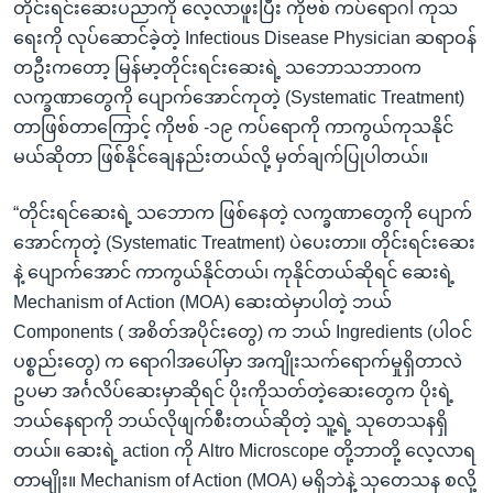
တိုင်းရင်းဆေးပညာကို လေ့လာဖူးပြီး ကိုဗစ် ကပ်ရောဂါ ကုသ
ရေးကို လုပ်ဆောင်ခဲ့တဲ့ Infectious Disease Physician ဆရာဝန်
တဦးကတော့ မြန်မာ့တိုင်းရင်းဆေးရဲ့ သဘောသဘာ၀က
လက္ခဏာတွေကို ပျောက်အောင်ကုတဲ့ (Systematic Treatment)
တာဖြစ်တာကြောင့် ကိုဗစ် -၁၉ ကပ်ရောကို ကာကွယ်ကုသနိုင်
မယ်ဆိုတာ ဖြစ်နိုင်ချေနည်းတယ်လို့ မှတ်ချက်ပြုပါတယ်။
“တိုင်းရင်ဆေးရဲ့ သဘောက ဖြစ်နေတဲ့ လက္ခဏာတွေကို ပျောက်
အောင်ကုတဲ့ (Systematic Treatment) ပဲပေးတာ။ တိုင်းရင်းဆေး
နဲ့ ပျောက်အောင် ကာကွယ်နိုင်တယ်၊ ကုနိုင်တယ်ဆိုရင် ဆေးရဲ့
Mechanism of Action (MOA) ဆေးထဲမှာပါတဲ့ ဘယ်
Components ( အစိတ်အပိုင်းတွေ) က ဘယ် Ingredients (ပါဝင်
ပစ္စည်းတွေ) က ရောဂါအပေါ်မှာ အကျိုးသက်ရောက်မှုရှိတာလဲ
ဥပမာ အင်္ဂလိပ်ဆေးမှာဆိုရင် ပိုးကိုသတ်တဲ့ဆေးတွေက ပိုးရဲ့
ဘယ်နေရာကို ဘယ်လိုဖျက်စီးတယ်ဆိုတဲ့ သူ့ရဲ့ သုတေသနရှိ
တယ်။ ဆေးရဲ့ action ကို Altro Microscope တို့ဘာတို့ လေ့လာရ
တာမျိုး။ Mechanism of Action (MOA) မရှိဘဲနဲ့ သုတေသန စလို့