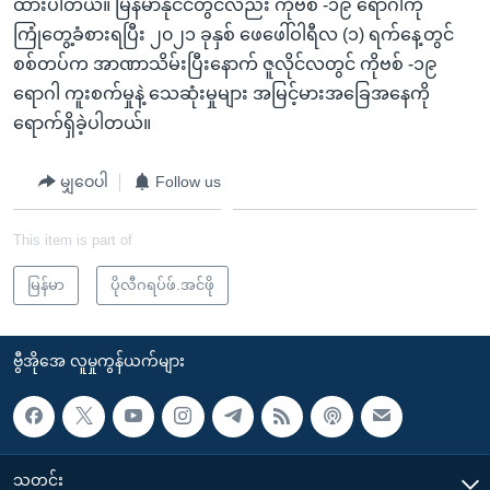
ထားပါတယ်။ မြန်မာနိုင်ငံတွင်လည်း ကိုဗစ် -၁၉ ရောဂါကို
ကြုံတွေ့ခံစားရပြီး ၂၀၂၁ ခုနှစ် ဖေဖေါ်ဝါရီလ (၁) ရက်နေ့တွင်
စစ်တပ်က အာဏာသိမ်းပြီးနောက် ဇူလိုင်လတွင် ကိုဗစ် -၁၉
ရောဂါ ကူးစက်မှုနဲ့ သေဆုံးမှုများ အမြင့်မားအခြေအနေကို
ရောက်ရှိခဲ့ပါတယ်။
မျှဝေပါ
Follow us
This item is part of
မြန်မာ
ပိုလီဂရပ်ဖ်.အင်ဖို
ဗွီအိုအေ လူမှုကွန်ယက်များ
သတင်း