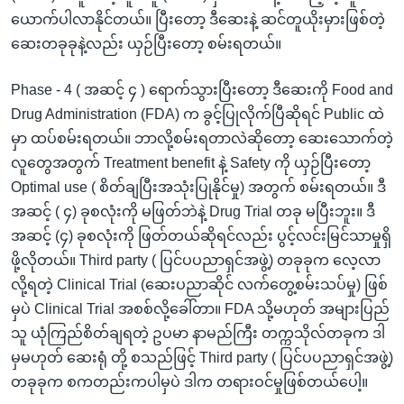
ယောက်ပါလာနိုင်တယ်။ ပြီးတော့ ဒီဆေးနဲ့ ဆင်တူယိုးမှားဖြစ်တဲ့
ဆေးတခုခုနဲ့လည်း ယှဉ်ပြီးတော့ စမ်းရတယ်။
Phase - 4 ( အဆင့် ၄ ) ရောက်သွားပြီးတော့ ဒီဆေးကို Food and
Drug Administration (FDA) က ခွင့်ပြုလိုက်ပြီဆိုရင် Public ထဲ
မှာ ထပ်စမ်းရတယ်။ ဘာလို့စမ်းရတာလဲဆိုတော့ ဆေးသောက်တဲ့
လူတွေအတွက် Treatment benefit နဲ့ Safety ကို ယှဉ်ပြီးတော့
Optimal use ( စိတ်ချပြီးအသုံးပြုနိုင်မှု) အတွက် စမ်းရတယ်။ ဒီ
အဆင့် ( ၄) ခုစလုံးကို မဖြတ်ဘဲနဲ့ Drug Trial တခု မပြီးဘူး။ ဒီ
အဆင့် (၄) ခုစလုံးကို ဖြတ်တယ်ဆိုရင်လည်း ပွင့်လင်းမြင်သာမှုရှိ
ဖို့လိုတယ်။ Third party ( ပြင်ပပညာရှင်အဖွဲ့) တခုခုက လေ့လာ
လို့ရတဲ့ Clinical Trial (ဆေးပညာဆိုင် လက်တွေ့စမ်းသပ်မှု) ဖြစ်
မှပဲ Clinical Trial အစစ်လို့ခေါ်တာ။ FDA သို့မဟုတ် အများပြည်
သူ ယုံကြည်စိတ်ချရတဲ့ ဥပမာ နာမည်ကြီး တက္ကသိုလ်တခုက ဒါ
မှမဟုတ် ဆေးရုံ တို့ စသည်ဖြင့် Third party ( ပြင်ပပညာရှင်အဖွဲ့)
တခုခုက စကတည်းကပါမှပဲ ဒါက တရားဝင်မှုဖြစ်တယ်ပေါ့။