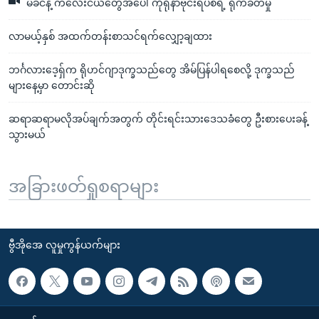
မိခင်နဲ့ ကလေးငယ်တွေအပေါ် ကိုရိုနာဗိုင်းရပ်စ်ရဲ့ ရိုက်ခတ်မှု
လာမယ့်နှစ် အထက်တန်းစာသင်ရက်လျှော့ချထား
ဘင်္ဂလားဒေ့ရှ်က ရိုဟင်ဂျာဒုက္ခသည်တွေ အိမ်ပြန်ပါရစေလို့ ဒုက္ခသည်
များနေ့မှာ တောင်းဆို
ဆရာဆရာမလိုအပ်ချက်အတွက် တိုင်းရင်းသားဒေသခံတွေ ဦးစားပေးခန့်
သွားမယ်
အခြားဖတ်ရှုစရာများ
ဗွီအိုအေ လူမှုကွန်ယက်များ