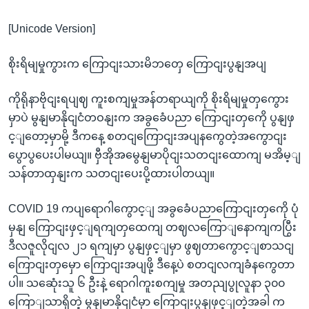
[Unicode Version]
စိုးရိမျမှုကွားက ကြောငျးသားမိဘတှေ ကြောငျးပွနျအပျ
ကိုရိုနာဗိုငျးရပျဈ ကူးစကျမှုအန်တရာယျကို စိုးရိမျမှုတှကွေား
မှာပဲ မွနျမာနိုငျငံတဝနျးက အခွခေံပညာ ကြောငျးတှကေို ပွနျဖှ
င့ျတော့မှာမို့ ဒီကနေ့ စတငျကြောငျးအပျနကွေတဲ့အကွောငျး
ပွောပွပေးပါမယျ။ ဗှီအိုအမွေနျမာပိုငျးသတငျးထောကျ မအိမ့ျ
သန်တာထှနျးက သတငျးပေးပို့ထားပါတယျ။
COVID 19 ကပျရောဂါကွောင့ျ အခွခေံပညာကြောငျးတှကေို ပုံ
မှနျ ကြောငျးဖှင့ျရကျတှထေကျ တဈလကြောျနောကျကပြွီး
ဒီလဇူလိုငျလ ၂၁ ရကျမှာ ပွနျဖှင့ျမှာ ဖွဈတာကွောင့ျစာသငျ
ကြောငျးတှမှော ကြောငျးအပျဖို့ ဒီနေ့ပဲ စတငျလကျခံနကွေတာ
ပါ။ သဆေုံးသူ ၆ ဦးနဲ့ ရောဂါကူးစကျမှု အတညျပွုလူနာ ၃၀၀
ကြောျသာရှိတဲ့ မွနျမာနိုငျငံမှာ ကြောငျးပွနျဖှင့ျတဲ့အခါ က