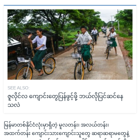
SEE ALSO:
ဇူလိုင်လ ကျောင်းတွေပြန်ဖွင့်ဖို့ ဘယ်လိုပြင်ဆင်နေ
သလဲ
မြန်မာတစ်နိုင်ငံလုံးမှာရှိတဲ့ မူလတန်း၊ အလယ်တန်း၊
အထက်တန်း ကျောင်းသားကျောင်းသူတွေ ဆရာဆရာမတွေနဲ့