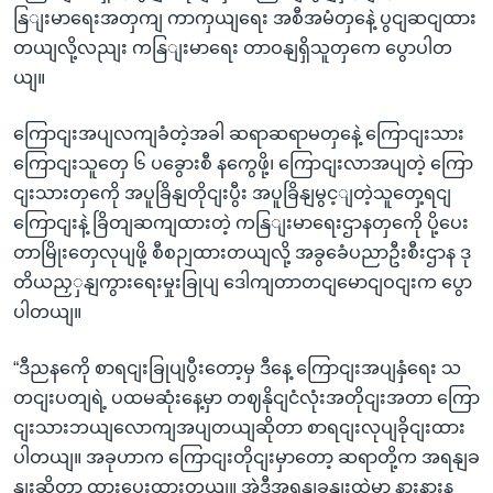
နြျးမာရေးအတှကျ ကာကှယျရေး အစီအမံတှနေဲ့ ပွငျဆငျထား
တယျလို့လညျး ကနြျးမာရေး တာဝနျရှိသူတှကေ ပွောပါတ
ယျ။
ကြောငျးအပျလကျခံတဲ့အခါ ဆရာဆရာမတှနေဲ့ ကြောငျးသား
ကြောငျးသူတှေ ၆ ပခွေားစီ နကွေဖို့၊ ကြောငျးလာအပျတဲ့ ကြော
ငျးသားတှကေို အပူခြိနျတိုငျးပွီး အပူခြိနျမွင့ျတဲ့သူတှေ့ရငျ
ကြောငျးနဲ့ ခြိတျဆကျထားတဲ့ ကနြျးမာရေးဌာနတှကေို ပို့ပေး
တာမြိုးတှေ‌လုပျဖို့ စီစဉျထားတယျလို့ အခွခေံပညာဦးစီးဌာန ဒု
တိယညှှနျကွားရေးမှုးခြုပျ ‌ဒေါကျတာတငျမောငျဝငျးက ပွော
ပါတယျ။
“ဒီညနကေို စာရငျးခြုပျပွီးတော့မှ ဒီနေ့ ကြောငျးအပျနှံရေး သ
တငျးပတျရဲ့ ပထမဆုံးနေ့မှာ တဈနိုငျငံလုံးအတိုငျးအတာ ကြော
ငျးသားဘယျလောကျအပျတယျဆိုတာ စာရငျးလုပျခိုငျးထား
ပါတယျ။ အခုဟာက ကြောငျးတိုငျးမှာတော့ ဆရာတို့က အရနျခ
နျးဆိုတာ ထားပေးထားတယျ။ အဲ့ဒီအရနျခနျးထဲမှာ နားနားန