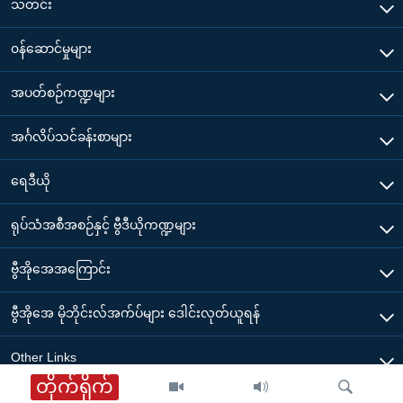
သတင်း
၀န်ဆောင်မှုများ
အပတ်စဉ်ကဏ္ဍများ
အင်္ဂလိပ်သင်ခန်းစာများ
ရေဒီယို
ရုပ်သံအစီအစဉ်နှင့် ဗွီဒီယိုကဏ္ဍများ
ဗွီအိုအေအကြောင်း
ဗွီအိုအေ မိုဘိုင်းလ်အက်ပ်များ ဒေါင်းလုတ်ယူရန်
Other Links
တိုက်ရိုက်
ဗွီအိုအေ မြန်မာနံနက်ခင်း