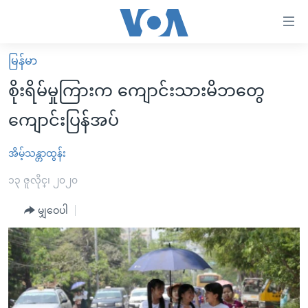
သုံး
ရ
လွယ်ကူ
မြန်မာ
မူလစာမျက်နှာ
စေ
စိုးရိမ်မှုကြားက ကျောင်းသားမိဘတွေ
မြန်မာ
သည့်
ကျောင်းပြန်အပ်
ကမ္ဘာ့သတင်းများ
Link
ဗွီဒီယို
နိုင်ငံတကာ
အိမ့်သန္တာထွန်း
များ
သတင်းလွတ်လပ်ခွင့်
အမေရိကန်
၁၃ ဇူလိုင္၊ ၂၀၂၀
ပင်မ
ရပ်ဝန်းတခု လမ်းတခု အလွန်
တရုတ်
အကြောင်းအရာ
မျှဝေပါ
သို့
အင်္ဂလိပ်စာလေ့လာမယ်
အစ္စရေး-ပါလက်စတိုင်း
ကျော်
အပတ်စဉ်ကဏ္ဍများ
အမေရိကန်သုံးအီဒီယံ
ကြည့်
ရေဒီယိုနှင့်ရုပ်သံ အချက်အလက်များ
မကြေးမုံရဲ့ အင်္ဂလိပ်စာ
ရေဒီယို
ရန်
ပင်မ
ရေဒီယို/တီဗွီအစီအစဉ်
ရုပ်ရှင်ထဲက အင်္ဂလိပ်စာ
တီဗွီ