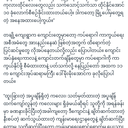
ကုလားထိုင်လေးတွေလည်း သက်သောင့်သက်သာ ထိုင်နိုင်အောင်
၁၀ ခုံလောက်စီစဉ်ခိုင်းထားတယ်ပေါ့။ ဒါကတော့ မြို့ပေါ်မှတွေ့ရ
တဲ့ အနေအထားပေါ့ကွယ်။”
တချို့ကျေးရွာက ကျောင်းတွေမှာတော့ ကပ်ရောဂါ ကာကွယ်ရေး
အစီအမံတွေ‌ အားနည်းနေဆဲ ဖြစ်တဲ့အတွက် ထိရောက်တဲ့
ပြင်ဆင်မှုတွေ လိုအပ်နေတယ်လို့လည်း ပြောပါတယ်။ ကျောင်း
အပ်နှံရေးကာလနဲ့ ကျောင်းတက်ချိန်တွေမှာ ကပ်ရောဂါကို ကာ
ကွယ်နိုင်ဖို့ စီမံထားတာနဲ့ ပတ်သက်လို့ နေပြည်တော် အထက ၁၁
က ကျောင်းအုပ်ဆရာမကြီး ဒေါ်မိုးမိုးအောင်က ခုလိုပြောပါ
တယ်။
“ထူးခြားတဲ့ အပူချိန်ရှိတဲ့ ကလေး၊ သတ်မှတ်ထားတဲ့ အပူချိန်
ထက်ကျော်လွန်တဲ့ ကလေးများ ရှိခဲ့မယ်ဆိုရင် သူတို့ကို အရန်ခန်း
မှာ ခဏနားခိုင်ပြီးတဲ့အခါကျတော့ ဒီကျောင်းနဲ့ ချိတ်ဆက်ထားတဲ့
နီးစပ်တဲ့ ဆက်သွယ်ထားတဲ့ ကျန်းမာရေးဌာနတွေနဲ့ ချိတ်ဆက်ပြီး
တော့မှ သူကိုဆက်ပြီးတော့ ကျန်းမာရေးစောင့်ရှောက်မှု ပေးသွား