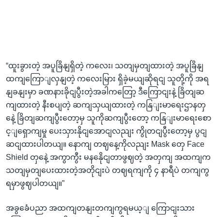
“ထူးခွားတဲ့ အပူခြိနျရှိတဲ့ ကလေး၊ သတျမှတျထားတဲ့ အပူခြိနျ
ထကျကြောျလှနျတဲ့ ကလေးမြား ရှိခဲ့မယျဆိုရငျ သူတို့ကို အရ
နျခနျးမှာ ခဏနားခိုငျပွီးတဲ့အခါကတြော့ ဒီကြောငျးနဲ့ ခြိတျဆ
ကျထားတဲ့ နီးစပျတဲ့ ဆကျသှယျထားတဲ့ ကနြျးမာရေးဌာနတှ
နေဲ့ ခြိတျဆကျပွီးတော့မှ သူကိုဆကျပွီးတော့ ကနြျးမာရေးစော
င့ျရှောကျမှု ပေးသှားနိုငျအောငျလညျး ကွိုတငျပွီးတော့မှ ပွငျ
ဆငျထားပါတယျ။ နောကျ တဈ‌နေ့ကိုလညျး Mask တှေ Face
Shield တှနေဲ့ အကွာကွီး မနနေိုငျတာဖွဈတဲ့ အတှကျ အထကျက
သတျမှတျပေးထားတဲ့အတိုငျးပဲ တဈရကျကို ၄ နာရီပဲ တကျကွ
ရမှာဖွဈပါတယျ။”
အခွခေံပညာ အထကျတနျးတကျကွရမယ့ျ ကြောငျးသား