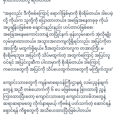
မှာထားတယ်လို့ ဆိုပါတယ်။
“အခုလည်း ဒီကိုဗစ်ကြောင့် ရောဂါဖြစ်မှာကို စိုးရိမ်တယ်။ ဒါပေမဲ့
လို့ ကိုယ်က သူတို့ကို ပြောထားတယ်။ အခြေအနေတခုခု ကိုယ်
အပူချိန်ပဲဖြစ်စေ ချောင်းနည်းနည်း ဟပ်တာပဲဖြစ်စေ၊
အခြေအနေမကောင်းတာနဲ့ တပြိုင်နက် ဖုန်းလှမ်းဆက် အဲ့လိုမျိုး
လှမ်းမှာထားတယ်။ အသွားအလာကျလို့ရှိရင်လည်း အပြင်ကိုတ
အားကြီး မထွက်ဖို့ရယ်။ ဒီအတွင်းထဲကလူက တအားကြီး မ
စိုးရိမ်ရဘူး။ အပြင်ကို သိပ်မထွက်တဲ့ အတွက်ကြောင့် အပြင်လူ
ဝင်ရင် အပြင်လူဆီက ပါလာမှာကို စိုးရိမ်တယ်။ ဒါကြောင့်
ကလေးတွေကို အပြင်ကို သိပ်ပေးထွက်တာတွေကို မကြိုက်ဘူး။”
ကျောင်းသားတွေကို ကျန်းမာရေးဝန်ကြီးဌာနရဲ့ လမ်းညွန်ချက်
တွေနဲ့ အညီ တစ်ယောက်ကို ၆ ပေ မဖြစ်မနေ ခြားထားဖို့ ညွှန်
ကြားထားပြီးတော့ ကျောင်းသားတွေ ကျောင်းသားမိဘတွေနဲ့
ဆရာဆရာမတွေ လိုက်နာရမယ့် ကိုဗစ်နဲ့ ပတ်သက်တဲ့ ဆောင်ရန်
ရှောင်ရန် ကိစ္စတွေကို အသိပေးထားပြီးဖြစ်ပါတယ်။