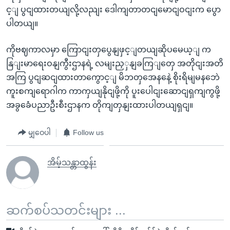
င့ျ ပွငျထားတယျလို့လညျး ဒေါကျတာတငျမောငျဝငျးက ပွော
ပါတယျ။
ကိုဗဈကာလမှာ ကြောငျးတှပွေနျဖှင့ျတယျဆိုပမေယ့ျ က
နြျးမာရေးဝနျကွီးဌာနရဲ့ လမျးညှှနျခကြျတှေ အတိုငျးအတိ
အကြ ပွငျဆငျထားတာကွောင့ျ မိဘတှအေနနေဲ့ စိုးရိမျမနဘေဲ
ကူးစကျရောဂါက ကာကှယျနိုငျဖို့ကို ပူးပေါငျးဆောငျရှကျကွဖို့
အခွခေံပညာဦးစီးဌာနက တိုကျတှနျးထားပါတယျရှငျ။
မျှဝေပါ
Follow us
အိမ့်သန္တာထွန်း
ဆက်စပ်သတင်းများ ...