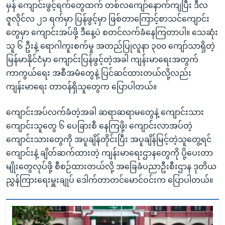
မှန် ကျောင်းဖွင့်ရက်တွေထက် တစ်လကျော်နောက်ကျပြီး ဒီလ
ဇူလိုင်လ ၂၁ ရက်မှာ ပြန်ဖွင့်မှာ ဖြစ်တာကြောင့်စာသင်ကျောင်း
တွေမှာ ကျောင်းအပ်ဖို့ ဒီနေ့ပဲ စတင်လက်ခံနေကြတာပါ။ သေဆုံး
သူ ၆ ဦးနဲ့ ရောဂါကူးစက်မှု အတည်ပြုလူနာ ၃၀၀ ကျော်သာရှိတဲ့
မြန်မာနိုင်ငံမှာ ကျောင်းပြန်ဖွင့်တဲ့အခါ ကျန်းမာရေးအတွက်
ကာကွယ်ရေး အစီအမံတွေနဲ့ ပြင်ဆင်ထားတယ်လို့လည်း
ကျန်းမာရေး တာဝန်ရှိသူတွေက ပြောပါတယ်။
ကျောင်းအပ်လက်ခံတဲ့အခါ ဆရာဆရာမတွေနဲ့ ကျောင်းသား
ကျောင်းသူတွေ ၆ ပေခြားစီ နေကြဖို့၊ ကျောင်းလာအပ်တဲ့
ကျောင်းသားတွေကို အပူချိန်တိုင်းပြီး အပူချိန်မြင့်တဲ့သူတွေ့ရင်
ကျောင်းနဲ့ ချိတ်ဆက်ထားတဲ့ ကျန်းမာရေးဌာနတွေကို ပို့ပေးတာ
မျိုးတွေ‌လုပ်ဖို့ စီစဉ်ထားတယ်လို့ အခြေခံပညာဦးစီးဌာန ဒုတိယ
ညွှန်ကြားရေးမှူးချုပ် ‌ဒေါက်တာတင်မောင်ဝင်းက ပြောပါတယ်။