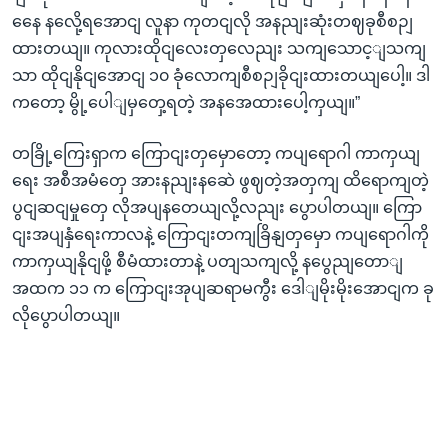
နေေ နလေို့ရအောငျ လူနာ ကုတငျလို အနညျးဆုံးတဈခုစီစဉျ
ထားတယျ။ ကုလားထိုငျလေးတှလေညျး သကျသောင့ျသကျ
သာ ထိုငျနိုငျအောငျ ၁၀ ခုံလောကျစီစဉျခိုငျးထားတယျပေါ့။ ဒါ
ကတော့ မွို့ပေါျမှတှေ့ရတဲ့ အနအေထားပေါ့ကှယျ။”
တခြို့ကြေးရှာက ကြောငျးတှမှောတော့ ကပျရောဂါ ကာကှယျ
ရေး အစီအမံတှေ‌ အားနညျးနဆေဲ ဖွဈတဲ့အတှကျ ထိရောကျတဲ့
ပွငျဆငျမှုတှေ လိုအပျနတေယျလို့လညျး ပွောပါတယျ။ ကြော
ငျးအပျနှံရေးကာလနဲ့ ကြောငျးတကျခြိနျတှမှော ကပျရောဂါကို
ကာကှယျနိုငျဖို့ စီမံထားတာနဲ့ ပတျသကျလို့ နပွေညျတောျ
အထက ၁၁ က ကြောငျးအုပျဆရာမကွီး ဒေါျမိုးမိုးအောငျက ခု
လိုပွောပါတယျ။