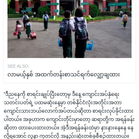
SEE ALSO:
လာမယ့်နှစ် အထက်တန်းစာသင်ရက်လျှော့ချထား
“ဒီညနေကို စာရင်းချုပ်ပြီးတော့မှ ဒီနေ့ ကျောင်းအပ်နှံရေး
သတင်းပတ်ရဲ့ ပထမဆုံးနေ့မှာ တစ်နိုင်ငံလုံးအတိုင်းအတာ
ကျောင်းသားဘယ်လောက်အပ်တယ်ဆိုတာ စာရင်းလုပ်ခိုင်းထား
ပါတယ်။ အခုဟာက ကျောင်းတိုင်းမှာတော့ ဆရာတို့က အရန်ခန်း
ဆိုတာ ထားပေးထားတယ်။ အဲ့ဒီအရန်ခန်းထဲမှာ နားနားနေနေ နေ
လို့ရအောင် လူနာ ကုတင်လို အနည်းဆုံးတစ်ခုစီစဉ်ထားတယ်။