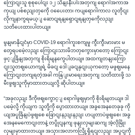
ကြောငျးသူ စုစုပေါငျး ၁၂ သိနျးနီးပါးအတှကျ ရောဂါအကာအ
ကှယျ ပစ်စညျးတှကေို ဝပေေးတာ၊ ကပျရောဂါကာလ လူတိုငျး
လိုကျနာကွရမယ့ျ ‌ဆောငျရနျရှောငျရနျတှကေိုလညျး
သတိပေးထားပါတယျ။
မွနျမာနိုငျငံမှာ COVID-19 ရောဂါကူးစကျမှု ကွီးကွီးမားမား မ
တှေ့ရပမေဲ့လညျး ကြောငျးသားမိဘတှကွေားမှာတော့ ကြောငျး
ဖှင့ျခြိနျအတှကျ စိုးရိမျနကွေပါတယျ။ အထကျတနျးကြော
ငျးသူတဈယောကျရဲ့ မိခငျ ဒေါျခငျနှငျးယုကတော့ မဖွဈမနေ
ကြောငျးတကျရတဲ့အခါ ကနြျးမာရေးအတှကျ သတိထားဖို့ သ
မီးဖွဈသူကိုမှာထားတယျလို့ ဆိုပါတယျ။
“အခုလညျး ဒီကိုဗဈကွောင့ျ ရောဂါဖွဈမှာကို စိုးရိမျတယျ။ ဒါ
ပမေဲ့လို့ ကိုယျက သူတို့ကို ပွောထားတယျ။ အခွအေနတေခုခု ကို
ယျအပူခြိနျပဲဖွဈစေ ခြောငျးနညျးနညျး ဟပျတာပဲဖွဈစေ၊ အခွ
အေနမေကောငျးတာနဲ့ တပွိုငျနကျ ဖုနျးလှမျးဆကျ အဲ့လိုမြိုး
လှမျးမှာထားတယျ။ အသှားအလာကလြို့ရှိရငျလညျး အပွငျကို