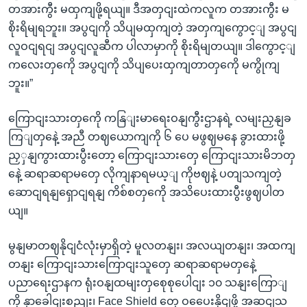
တအားကွီး မထှကျဖို့ရယျ။ ဒီအတှငျးထဲကလူက တအားကွီး မ
စိုးရိမျရဘူး။ အပွငျကို သိပျမထှကျတဲ့ အတှကျကွောင့ျ အပွငျ
လူဝငျရငျ အပွငျလူဆီက ပါလာမှာကို စိုးရိမျတယျ။ ဒါကွောင့ျ
ကလေးတှကေို အပွငျကို သိပျပေးထှကျတာတှကေို မကွိုကျ
ဘူး။”
ကြောငျးသားတှကေို ကနြျးမာရေးဝနျကွီးဌာနရဲ့ လမျးညှနျခ
ကြျတှနေဲ့ အညီ တဈယောကျကို ၆ ပေ မဖွဈမနေ ခွားထားဖို့
ညှှနျကွားထားပွီးတော့ ကြောငျးသားတှေ ကြောငျးသားမိဘတှ
နေဲ့ ဆရာဆရာမတှေ လိုကျနာရမယ့ျ ကိုဗဈနဲ့ ပတျသကျတဲ့
ဆောငျရနျရှောငျရနျ ကိစ်စတှကေို အသိပေးထားပွီးဖွဈပါတ
ယျ။
မွနျမာတဈနိုငျငံလုံးမှာရှိတဲ့ မူလတနျး၊ အလယျတနျး၊ အထကျ
တနျး ကြောငျးသားကြောငျးသူတှေ ဆရာဆရာမတှနေဲ့
ပညာရေးဌာနက ရုံးဝနျထမျးတှစေုစုပေါငျး ၁၀ သနျးကြောျ
ကို နှာခေါငျးစညျး၊ Face Shield တှေ ဝပေေးနိုငျဖို့ အဆငျသ