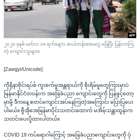
အ
သုတပဒေသာ အင်္ဂလိပ်စာ
ညွန်း
Learning English
စာမျက်နှာ
သို့
ဗွီအိုအေ လူမှုကွန်ယက်များ
ကျော်
ကြည့်
၂၀၂၀ ခုနှစ် မတ်လ ၁၈ ရက်နေ့က ဆယ်တန်းစာမေးပွဲ ဖြေပြီး ပြန်လာကြ
တဲ့ ကျောင်းသူများ။
ရန်
ဘာသာစကားများ
ရှာဖွေ
[Zawgyi/Unicode]
ရန်
နေရာ
ကိုရိုနာဗိုင်းရပ်စ် ကူးစက်မှုအန္တရာယ်ကို စိုးရိမ်မှုတွေကြားမှာပဲ
သို့
မြန်မာနိုင်ငံတဝန်းက အခြေခံပညာ ကျောင်းတွေကို ပြန်ဖွင့်တော့
ကျော်
မှာမို့ ဒီကနေ့ စတင်ကျောင်းအပ်နေကြတဲ့အကြောင်း ပြောပြပေး
ရန်
ပါမယ်။ ဗွီအိုအေမြန်မာပိုင်းသတင်းထောက် မအိမ့်သန္တာထွန်းက
သတင်းပေးပို့ထားပါတယ်။
COVID 19 ကပ်ရောဂါကြောင့် အခြေခံပညာကျောင်းတွေကို ပုံ