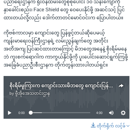
ပညာရေးဌာနက ရုံးဝန်ထမ်းတွေစုစုပေါင်း ၁၀ သန်းကျော်ကို
နှာခေါင်းစည်း၊ Face Shield တွေ ဝေပေးနိုင်ဖို့ အဆင်သင့် ပြင်
ထားတယ်လို့လည်း ဒေါက်တာတင်မောင်ဝင်းက ပြောပါတယ်။
ကိုဗစ်ကာလမှာ ကျောင်းတွေ ပြန်ဖွင့်တယ်ဆိုပေမယ့်
ကျန်းမာရေးဝန်ကြီးဌာနရဲ့ လမ်းညွှန်ချက်တွေ အတိုင်း
အတိအကျ ပြင်ဆင်ထားတာကြောင့် မိဘတွေအနေနဲ့ စိုးရိမ်မနေ
ဘဲ ကူးစက်ရောဂါက ကာကွယ်နိုင်ဖို့ကို ပူးပေါင်းဆောင်ရွက်ကြဖို့
အခြေခံပညာဦးစီးဌာနက တိုက်တွန်းထားပါတယ်ရှင်။
စိုးရိမ်မှုကြားက ကျောင်းသားမိဘတွေ ကျောင်းပြန်အပ်
by
ဗွီအိုအေသတင်းဌာန
No media source currently available
0:00
4:00
တိုက်ရိုက် လင့်ခ်