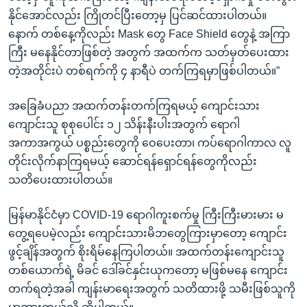
နိုင်အောင်လည်း ကြိုတင်ပြီးတော့မှ ပြင်ဆင်ထားပါတယ်။
နောက် တစ်‌နေ့ကိုလည်း Mask တွေ Face Shield တွေနဲ့ အကြာ
ကြီး မနေနိုင်တာဖြစ်တဲ့ အတွက် အထက်က သတ်မှတ်ပေးထား
တဲ့အတိုင်းပဲ တစ်ရက်ကို ၄ နာရီပဲ တက်ကြရမှာဖြစ်ပါတယ်။”
အခြေခံပညာ အထက်တန်းတက်ကြရမယ့် ကျောင်းသား
ကျောင်းသူ စုစုပေါင်း ၁၂ သိန်းနီးပါးအတွက် ရောဂါ
အကာအကွယ် ပစ္စည်းတွေကို ဝေပေးတာ၊ ကပ်ရောဂါကာလ လူ
တိုင်းလိုက်နာကြရမယ့် ‌ဆောင်ရန်ရှောင်ရန်တွေကိုလည်း
သတိပေးထားပါတယ်။
မြန်မာနိုင်ငံမှာ COVID-19 ရောဂါကူးစက်မှု ကြီးကြီးမားမား မ
တွေ့ရပေမဲ့လည်း ကျောင်းသားမိဘတွေကြားမှာတော့ ကျောင်း
ဖွင့်ချိန်အတွက် စိုးရိမ်နေကြပါတယ်။ အထက်တန်းကျောင်းသူ
တစ်ယောက်ရဲ့ မိခင် ဒေါ်ခင်နှင်းယုကတော့ မဖြစ်မနေ ကျောင်း
တက်ရတဲ့အခါ ကျန်းမာရေးအတွက် သတိထားဖို့ သမီးဖြစ်သူကို