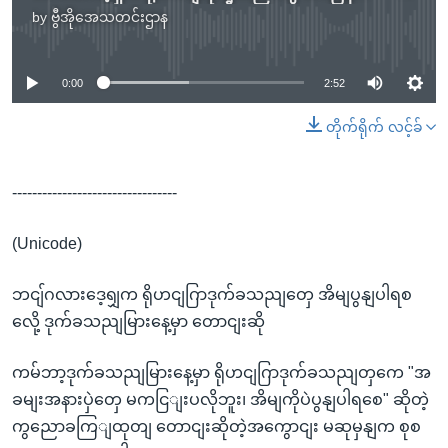
by
ဗွီအိုအေသတင်းဌာန
No media source currently available
0:00
2:52
တိုက်ရိုက် လင့်ခ်
---------------------------------
(Unicode)
ဘငျ်ဂလားဒေ့ရျှက ရိုဟငျဂြာဒုက်ခသညျတှေ အိမျပွနျပါရစ
လေို့ ဒုက်ခသညျမြားနေ့မှာ တောငျးဆို
ကမ်ဘာ့ဒုက်ခသညျမြားနေ့မှာ ရိုဟငျဂြာဒုက်ခသညျတှကေ "အ
ခမျးအနားပှဲတှေ မကငြျးပလိုဘူး၊ အိမျကိုပဲပွနျပါရစေ" ဆိုတဲ့
ကွညောခကြျထုတျ တောငျးဆိုတဲ့အကွောငျး မဆုမှနျက စုစ