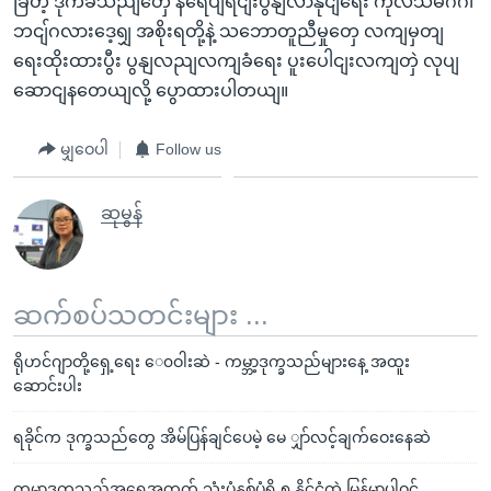
ခြီတဲ့ ဒုက်ခသညျတှေ နရေပျရငျးပွနျလာနိုငျရေး ကုလသမဂ်ဂ၊
ဘငျ်ဂလားဒေ့ရျှ အစိုးရတို့နဲ့ သဘောတူညီမှုတှေ လကျမှတျ
ရေးထိုးထားပွီး ပွနျလညျလကျခံရေး ပူးပေါငျးလကျတှဲ လုပျ
ဆောငျနတေယျလို့ ပွောထားပါတယျ။
မျှဝေပါ
Follow us
ဆုမွန်
ဆက်စပ်သတင်းများ ...
ရိုဟင်ဂျာတို့ရှေ့ရေး ေ၀ဝါးဆဲ - ကမ္ဘာ့ဒုက္ခသည်များနေ့ အထူး
ဆောင်းပါး
ရခိုင်က ဒုက္ခသည်တွေ အိမ်ပြန်ချင်ပေမဲ့ မေ ျှာ်လင့်ချက်ဝေးနေဆဲ
ကမ္ဘာ့ဒုက္ခသည်အရေအတွက် သုံးပုံနှစ်ပုံရှိ ၅ နိုင်ငံထဲ မြန်မာပါဝင်