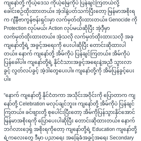
ကျနော်တို့ ကိုယ့်ဒေသ ကိုယ့်မြေကိုပဲ ပြန်ချင်ကြတယ်လို့
ခေါင်းစဉ်ထိုးထားတယ်။ အဲ့ဒါနဲ့ပတ်သက်ပြီးတော့ မြန်မာအစိုးရ
က ဂျီနီဗာကွန်ဗန်းရှင်းမှာ လက်မှတ်ထိုးထားတယ်။ Genocide ကို
Protection လုပ်မယ်၊ Action လုပ်မယ်ဆိုပြီး အဲ့ဒီ့မှာ
လက်မှတ်ထိုးထားတယ်။ အဲ့သလို လက်မှတ်ထိုးထားသလို အခု
ကျနော်တို့ရဲ့ အခွင့်အရေးကို ပေးပါဆိုပြီး တောင်းဆိုထားပါ
တယ်။ နောက် ကျနော်တို့ အိမ်ကိုပဲ ပြန်ချင်ကြတယ်။ အိမ်ကိုပဲ
ပြန်ခေါ်ပါ။ ကျနော်တို့ရဲ့ နိုင်ငံသားအခွင့်အရေးနဲ့အညီ သွားလာ
ခွင့် လွတ်လပ်ခွင့် အဲ့ဒါတွေပေးပါ။ ကျနော်တို့ကို အိမ်ပြန်ခွင့်ပေး
ပါ။
“နောက် ကျနော်တို့ နိုင်ငံတကာ အသိုင်းအဝိုင်းကို ပြောတာက ကျ
နော်တို့ Celebration မလုပ်ချင်ဘူး။ ကျနော်တို့ အိမ်ကိုပဲ ပြန်ချင်
ကြတယ်။ ခင်ဗျားတို့ စုပေါင်းပြီးတော့ အိမ်ကိုပြန်သွားနိုင်အောင်
မြန်မာအစိုးရကို ပြောပေးပါဆိုပြီး တောင်းဆိုထားတယ်။ နောက်
ဘင်္ဂလားဒေ့ရှ် အစိုးရကိုတော့ ကျနော်တို့ရဲ့ Education ကျနော်တို့
ရဲ့ကလေးတွေ ဒီမှာ ပညာရေး အခြေခံအခွင့်အရေး Secondary