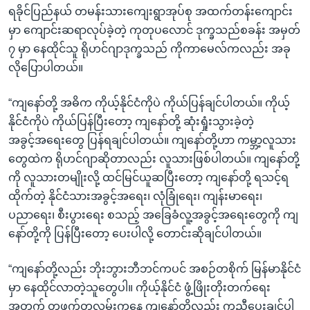
ရခိုင်ပြည်နယ် တမန်းသားကျေးရွာအုပ်စု အထက်တန်းကျောင်း
မှာ ကျောင်းဆရာလုပ်ခဲ့တဲ့ ကုတုပလောင် ဒုက္ခသည်စခန်း အမှတ်
၇ မှာ နေထိုင်သူ ရိုဟင်ဂျာဒုက္ခသည် ကိုကာမေလ်ကလည်း အခု
လိုပြောပါတယ်။
“ကျနော်တို့ အဓိက ကိုယ့်နိုင်ငံကိုပဲ ကိုယ်ပြန်ချင်ပါတယ်။ ကိုယ့်
နိုင်ငံကိုပဲ ကိုယ်ပြန်ပြီးတော့ ကျနော်တို့ ဆုံးရှုံးသွားခဲ့တဲ့
အခွင့်အရေးတွေ ပြန်ရချင်ပါတယ်။ ကျနော်တို့ဟာ ကမ္ဘာ့လူသား
တွေထဲက ရိုဟင်ဂျာဆိုတာလည်း လူသားဖြစ်ပါတယ်။ ကျနော်တို့
ကို လူသားတမျိုးလို့ ထင်မြင်ယူဆပြီးတော့ ကျနော်တို့ ရသင့်ရ
ထိုက်တဲ့ နိုင်ငံသားအခွင့်အရေး၊ လုံခြုံရေး၊ ကျန်းမာရေး၊
ပညာရေး၊ စီးပွားရေး စသည့် အခြေခံလူ့အခွင့်အရေးတွေကို ကျ
နော်တို့ကို ပြန်ပြီးတော့ ပေးပါလို့ တောင်းဆိုချင်ပါတယ်။
“ကျနော်တို့လည်း ဘိုးဘွားဘီဘင်ကပင် အစဉ်တစိုက် မြန်မာနိုင်ငံ
မှာ နေထိုင်လာတဲ့သူတွေပါ။ ကိုယ့်နိုင်ငံ ဖွံ့ဖြိုးတိုးတက်ရေး
အတွက် တဖက်တလမ်းကနေ ကျနော်တို့လည်း ကူညီပေးချင်ပါ