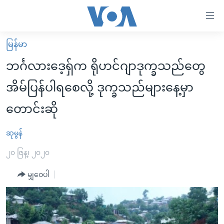
သုံး
ရ
လွယ်ကူ
မြန်မာ
မူလစာမျက်နှာ
စေ
ဘင်္ဂလားဒေ့ရှ်က ရိုဟင်ဂျာဒုက္ခသည်တွေ
မြန်မာ
သည့်
အိမ်ပြန်ပါရစေလို့ ဒုက္ခသည်များနေ့မှာ
ကမ္ဘာ့သတင်းများ
Link
တောင်းဆို
ဗွီဒီယို
နိုင်ငံတကာ
များ
သတင်းလွတ်လပ်ခွင့်
အမေရိကန်
ပင်မ
ဆုမွန်
ရပ်ဝန်းတခု လမ်းတခု အလွန်
တရုတ်
အကြောင်းအရာ
၂၀ ဇြန္၊ ၂၀၂၀
သို့
အင်္ဂလိပ်စာလေ့လာမယ်
အစ္စရေး-ပါလက်စတိုင်း
ကျော်
မျှဝေပါ
အပတ်စဉ်ကဏ္ဍများ
အမေရိကန်သုံးအီဒီယံ
ကြည့်
ရေဒီယိုနှင့်ရုပ်သံ အချက်အလက်များ
မကြေးမုံရဲ့ အင်္ဂလိပ်စာ
ရေဒီယို
ရန်
ပင်မ
ရေဒီယို/တီဗွီအစီအစဉ်
ရုပ်ရှင်ထဲက အင်္ဂလိပ်စာ
တီဗွီ