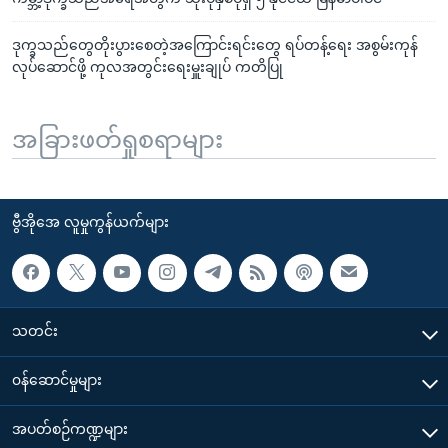
ဒုက္ခသည်တွေတိုးပွားစေတဲ့အကြောင်းရင်းတွေ ရပ်တန့်ရေး အစွမ်းကုန်
လုပ်ဆောင်ဖို့ ကုလအတွင်းရေးမှူးချုပ် ကတိပြု
အခြားဖတ်ရှုစရာများ
ဗွီအိုအေ လူမှုကွန်ယက်များ
သတင်း
၀န်ဆောင်မှုများ
အပတ်စဉ်ကဏ္ဍများ