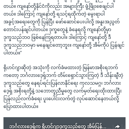
တယ်။ ကျနော်တို့နိုင်ငံကိုလည်း အများကြီး ဖွံ့ဖြိုးစေချင်ပါ
တယ်။ ဒါကြောင့် ကျနော်တို့ ရသင့်ရထိုက်တဲ့ မွေးရာပါ
အခွင့်အရေးတွေကို ပြန်ပြီး ဖော်ဆောင်ပေးပါလို့ အနူးအညွတ်
တောင်းပန်ချင်ပါတယ်။ ဒုက္ခတွေနဲ့ ခံနေရလို့ ကျနော်တို့မှာ
ဒုက္ခသည်ဘဝ ဖြစ်နေကြရတာပါ။ ဒါကြောင့် ကျနော်တို့ ဒီ
ဒုက္ခသည်ဘဝမှာ မနေချင်တော့ဘူး။ ကျနော်တို့ အိမ်ကိုပဲ ပြန်ချင်
ပါတယ်။”
ရိုဟင်ဂျာဆိုတဲ့ အသုံးကို လက်ခံမထားတဲ့ မြန်မာအစိုးရဘက်
ကတော့ ဘင်္ဂလားဒေ့ရှ်ဘက် တိမ်းရှောင်သွားကြတဲ့ ဒီ သိန်းချီတဲ့
ဒုက္ခသည်တွေ နေရပ်ရင်းပြန်လာနိုင်ရေး ကုလသမဂ္ဂ၊ ဘင်္ဂလား
ဒေ့ရှ် အစိုးရတို့နဲ့ သဘောတူညီမှုတွေ လက်မှတ်ရေးထိုးထားပြီး
ပြန်လည်လက်ခံရေး ပူးပေါင်းလက်တွဲ လုပ်ဆောင်နေတယ်လို့
ပြောထားပါတယ်။
ဘင်္ဂလားဒေ့ရှ်က ရိုဟင်ဂျာဒုက္ခသည်တွေ အိမ်ပြန်ပါရစေလို့ ဒုက္ခသည်များနေ့မှာ တောင်းဆို