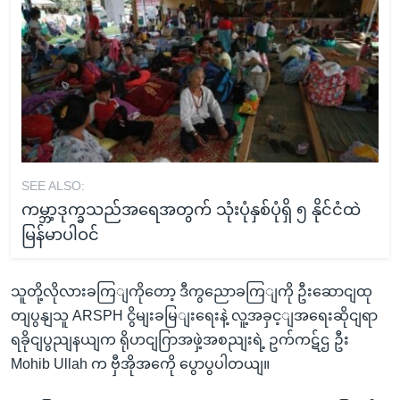
SEE ALSO:
ကမ္ဘာ့ဒုက္ခသည်အရေအတွက် သုံးပုံနှစ်ပုံရှိ ၅ နိုင်ငံထဲ
မြန်မာပါဝင်
သူတို့လိုလားခကြျကိုတော့ ဒီကွညောခကြျကို ဦးဆောငျထု
တျပွနျသူ ARSPH ငွိမျးခမြျးရေးနဲ့ လူ့အခှင့ျအရေးဆိုငျရာ
ရခိုငျပွညျနယျက ရိုဟငျဂြာအဖှဲ့အစညျးရဲ့ ဥက်ကဋ်ဌ ဦး
Mohib Ullah က ဗှီအိုအကေို ပွောပွပါတယျ။