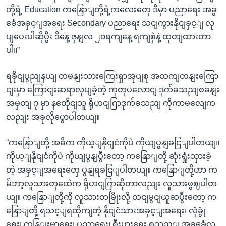
တို့ရဲ့ Education ကနြောျတို့ရဲ့ကလေးတှေ ဒီမှာ ပညာရေး အခွ
ခေံအခှင့ျအရေး Secondary ပညာရေး သငျကွားနိုငျခှင့ျ လု
ပျပေးပါဆိုပွီး ဒီနေ့ ဇှနျလ ၂၀ရကျနေ့ ရကျစှဲနဲ့ ထုတျထားတာ
ပါ။”
ရခိုငျပွညျနယျ တမနျးသားကြေးရှာအုပျစု အထကျတနျးကြော
ငျးမှာ ကြောငျးဆရာလုပျခဲ့တဲ့ ကုတုပလောငျ ဒုက်ခသညျစခနျး
အမှတျ ၇ မှာ နထေိုငျသူ ရိုဟငျဂြာဒုက်ခသညျ ကိုကာမလျေက
လညျး အခုလိုပွောပါတယျ။
“ကနြောျတို့ အဓိက ကိုယ့ျနိုငျငံကိုပဲ ကိုယျပွနျခငြျပါတယျ။
ကိုယ့ျနိုငျငံကိုပဲ ကိုယျပွနျပွီးတော့ ကနြောျတို့ ဆုံးရှုံးသှားခဲ့
တဲ့ အခှင့ျအရေးတှေ ပွနျရခငြျပါတယျ။ ကနြောျတို့ဟာ က
မ်ဘာ့လူသားတှထေဲက ရိုဟငျဂြာဆိုတာလညျး လူသားဖွဈပါတ
ယျ။ ကနြောျတို့ကို လူသားတမြိုးလို့ ထငျမွငျယူဆပွီးတော့ က
နြောျတို့ ရသင့ျရထိုကျတဲ့ နိုငျငံသားအခှင့ျအရေး၊ လုံခွုံ
ရေး၊ ကနြျးမာရေး၊ ပညာရေး၊ စီးပှားရေး စသည့ျ အခွခေံလူ့