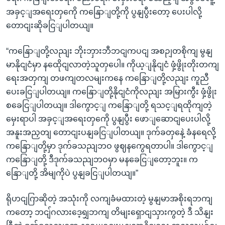
အခှင့ျအရေးတှကေို ကနြောျတို့ကို ပွနျပွီးတော့ ပေးပါလို့
တောငျးဆိုခငြျပါတယျ။
“ကနြောျတို့လညျး ဘိုးဘှားဘီဘငျကပငျ အစဉျတစိုကျ မွနျ
မာနိုငျငံမှာ နထေိုငျလာတဲ့သူတှပေါ။ ကိုယ့ျနိုငျငံ ဖှံ့ဖွိုးတိုးတကျ
ရေးအတှကျ တဖကျတလမျးကနေ ကနြောျတို့လညျး ကူညီ
ပေးခငြျပါတယျ။ ကနြောျတို့နိုငျငံကိုလညျး အမြားကွီး ဖှံ့ဖွိုး
စခေငြျပါတယျ။ ဒါကွောင့ျ ကနြောျတို့ ရသင့ျရထိုကျတဲ့
မှေးရာပါ အခှင့ျအရေးတှကေို ပွနျပွီး ဖောျဆောငျပေးပါလို့
အနူးအညှတျ တောငျးပနျခငြျပါတယျ။ ဒုက်ခတှနေဲ့ ခံနရေလို့
ကနြောျတို့မှာ ဒုက်ခသညျဘဝ ဖွဈနကွေရတာပါ။ ဒါကွောင့ျ
ကနြောျတို့ ဒီဒုက်ခသညျဘဝမှာ မနခေငြျတော့ဘူး။ က
နြောျတို့ အိမျကိုပဲ ပွနျခငြျပါတယျ။”
ရိုဟငျဂြာဆိုတဲ့ အသုံးကို လကျခံမထားတဲ့ မွနျမာအစိုးရဘကျ
ကတော့ ဘငျ်ဂလားဒေ့ရျှဘကျ တိမျးရှောငျသှားကွတဲ့ ဒီ သိနျး