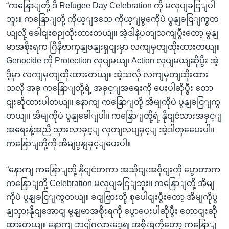
“ကနြောျတို့ ဒီ Refugee Day Celebration ကို မလုပျခငြျပါ
ဘူး။ ကနြောျတို့ ကိုယ့ျဒသေ ကိုယ့ျမွကေိုပဲ ပွနျခငြျကွတ
ယျလို့ ခေါငျးစဉျထိုးထားတယျ။ အဲ့ဒါနဲ့ပတျသကျပွီးတော့ မွနျ
မာအစိုးရက ဂြီနီဗာကှနျဗနျးရှငျးမှာ လကျမှတျထိုးထားတယျ။
Genocide ကို Protection လုပျမယျ၊ Action လုပျမယျဆိုပွီး အဲ့
ဒီ့မှာ လကျမှတျထိုးထားတယျ။ အဲ့သလို လကျမှတျထိုးထား
သလို အခု ကနြောျတို့ရဲ့ အခှင့ျအရေးကို ပေးပါဆိုပွီး တော
ငျးဆိုထားပါတယျ။ နောကျ ကနြောျတို့ အိမျကိုပဲ ပွနျခငြျကွ
တယျ။ အိမျကိုပဲ ပွနျခေါျပါ။ ကနြောျတို့ရဲ့ နိုငျငံသားအခှင့ျ
အရေးနဲ့အညီ သှားလာခှင့ျ လှတျလပျခှင့ျ အဲ့ဒါတှပေေးပါ။
ကနြောျတို့ကို အိမျပွနျခှင့ျပေးပါ။
“နောကျ ကနြောျတို့ နိုငျငံတကာ အသိုငျးအဝိုငျးကို ပွောတာက
ကနြောျတို့ Celebration မလုပျခငြျဘူး။ ကနြောျတို့ အိမျ
ကိုပဲ ပွနျခငြျကွတယျ။ ခငျဗြားတို့ စုပေါငျးပွီးတော့ အိမျကိုပွ
နျသှားနိုငျအောငျ မွနျမာအစိုးရကို ပွောပေးပါဆိုပွီး တောငျးဆို
ထားတယျ။ နောကျ ဘငျ်ဂလားဒေ့ရျှ အစိုးရကိုတော့ ကနြောျ