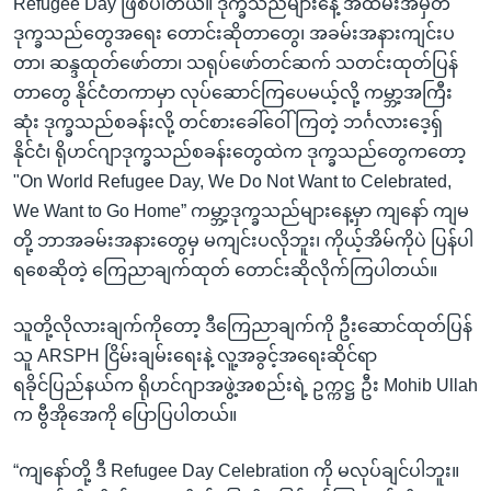
Refugee Day ဖြစ်ပါတယ်။ ဒုက္ခသည်များနေ့ အထိမ်းအမှတ်
ဒုက္ခသည်တွေအရေး တောင်းဆိုတာတွေ၊ အခမ်းအနားကျင်းပ
တာ၊ ဆန္ဒထုတ်ဖော်တာ၊ သရုပ်ဖော်တင်ဆက် သတင်းထုတ်ပြန်
တာတွေ နိုင်ငံတကာမှာ လုပ်ဆောင်ကြပေမယ့်လို့ ကမ္ဘာ့အကြီး
ဆုံး ဒုက္ခသည်စခန်းလို့ တင်စားခေါ်ဝေါ်ကြတဲ့ ဘင်္ဂလားဒေ့ရှ်
နိုင်ငံ၊ ရိုဟင်ဂျာဒုက္ခသည်စခန်းတွေထဲက ဒုက္ခသည်တွေကတော့
"On World Refugee Day, We Do Not Want to Celebrated,
We Want to Go Home” ကမ္ဘာ့ဒုက္ခသည်များနေ့မှာ ကျနော် ကျမ
တို့ ဘာအခမ်းအနားတွေမှ မကျင်းပလိုဘူး၊ ကိုယ့်အိမ်ကိုပဲ ပြန်ပါ
ရစေဆိုတဲ့ ကြေညာချက်ထုတ် တောင်းဆိုလိုက်ကြပါတယ်။
သူတို့လိုလားချက်ကိုတော့ ဒီကြေညာချက်ကို ဦးဆောင်ထုတ်ပြန်
သူ ARSPH ငြိမ်းချမ်းရေးနဲ့ လူ့အခွင့်အရေးဆိုင်ရာ
ရခိုင်ပြည်နယ်က ရိုဟင်ဂျာအဖွဲ့အစည်းရဲ့ ဥက္ကဋ္ဌ ဦး Mohib Ullah
က ဗွီအိုအေကို ပြောပြပါတယ်။
“ကျနော်တို့ ဒီ Refugee Day Celebration ကို မလုပ်ချင်ပါဘူး။