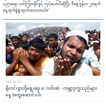
ပညာရေး သင်ကြားနိုင်ခွင့် လုပ်ပေးပါဆိုပြီး ဒီနေ့ ဇွန်လ ၂၀ရက်
နေ့ ရက်စွဲနဲ့ ထုတ်ထားတာပါ။”
SEE ALSO:
ရိုဟင်ဂျာတို့ရှေ့ရေး ေ၀ဝါးဆဲ - ကမ္ဘာ့ဒုက္ခသည်များ
နေ့ အထူးဆောင်းပါး