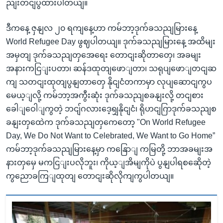
ညျးတငျပွထားပါတယျ။
ဒီကနေ့ ဇှနျလ ၂၀ ရကျနေ့ဟာ ကမ်ဘာ့ဒုက်ခသညျမြားနေ့
World Refugee Day ဖွဈပါတယျ။ ဒုက်ခသညျမြားနေ့ အထိမျး
အမှတျ ဒုက်ခသညျတှအေရေး တောငျးဆိုတာတှေ၊ အခမျး
အနားကငြျးပတာ၊ ဆန်ဒထုတျဖောျတာ၊ သရုပျဖောျတငျဆ
ကျ သတငျးထုတျပွနျတာတှေ နိုငျငံတကာမှာ လုပျဆောငျကွပ
မေယ့ျလို့ ကမ်ဘာ့အကွီးဆုံး ဒုက်ခသညျစခနျးလို့ တငျစား
ခေါျဝေါျကွတဲ့ ဘငျ်ဂလားဒေ့ရျှနိုငျငံ၊ ရိုဟငျဂြာဒုက်ခသညျစ
ခနျးတှထေဲက ဒုက်ခသညျတှကေတော့ "On World Refugee
Day, We Do Not Want to Celebrated, We Want to Go Home”
ကမ်ဘာ့ဒုက်ခသညျမြားနေ့မှာ ကနြောျ ကမြတို့ ဘာအခမျးအ
နားတှမှေ မကငြျးပလိုဘူး၊ ကိုယ့ျအိမျကိုပဲ ပွနျပါရစဆေိုတဲ့
ကွညောခကြျထုတျ တောငျးဆိုလိုကျကွပါတယျ။