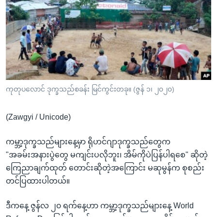
အ
သုတပဒေသာ အင်္ဂလိပ်စာ
ညွန်း
Learning English
စာမျက်နှာ
သို့
ဗွီအိုအေ လူမှုကွန်ယက်များ
ကျော်
ကြည့်
ရန်
ဘာသာစကားများ
ကုတုပလောင် ဒုက္ခသည်စခန်း မြင်ကွင်းတခု။ (ဇွန် ၁၊ ၂၀၂၀)
ရှာဖွေ
ရန်
(Zawgyi / Unicode)
နေရာ
သို့
ကမ္ဘာ့ဒုက္ခသည်များနေ့မှာ ရိုဟင်ဂျာဒုက္ခသည်တွေက
ကျော်
"အခမ်းအနားပွဲတွေ မကျင်းပလိုဘူး၊ အိမ်ကိုပဲပြန်ပါရစေ" ဆိုတဲ့
ရန်
ကြေညာချက်ထုတ် တောင်းဆိုတဲ့အကြောင်း မဆုမွန်က စုစည်း
တင်ပြထားပါတယ်။
ဒီကနေ့ ဇွန်လ ၂၀ ရက်နေ့ဟာ ကမ္ဘာ့ဒုက္ခသည်များနေ့ World