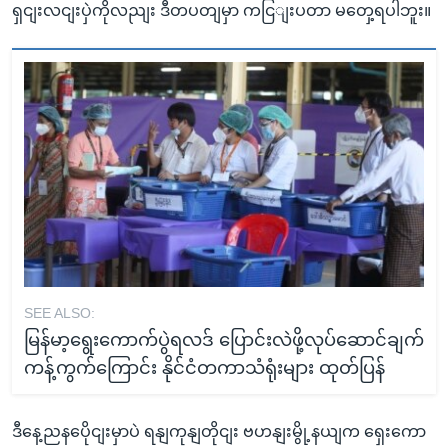
ရှငျးလငျးပှဲကိုလညျး ဒီတပတျမှာ ကငြျးပတာ မတှေ့ရပါဘူး။
SEE ALSO:
မြန်မာ့ရွေးကောက်ပွဲရလဒ် ပြောင်းလဲဖို့လုပ်ဆောင်ချက်
ကန့်ကွက်ကြောင်း နိုင်ငံတကာသံရုံးများ ထုတ်ပြန်
ဒီနေ့ညနပေိုငျးမှာပဲ ရနျကုနျတိုငျး ဗဟနျးမွို့နယျက ရှေးကော