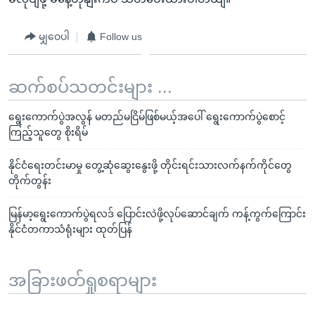
မျှဝေပါ
Follow us
ဆက်စပ်သတင်းများ ...
ရွေးကောက်ပွဲအလွန် မတည်မငြိမ်ဖြစ်မယ့်အပေါ် ရွေးကောက်ပွဲစောင့်
ကြည့်သူတွေ စိုးရိမ်
နိုင်ငံရေးတင်းမာမှု တွေ့ဆုံဆွေးနွေးဖို့ တိုင်းရင်းသားလက်နက်ကိုင်တွေ
တိုက်တွန်း
မြန်မာ့ရွေးကောက်ပွဲရလဒ် ပြောင်းလဲဖို့လုပ်ဆောင်ချက် ကန့်ကွက်ကြောင်း
နိုင်ငံတကာသံရုံးများ ထုတ်ပြန်
အခြားဖတ်ရှုစရာများ