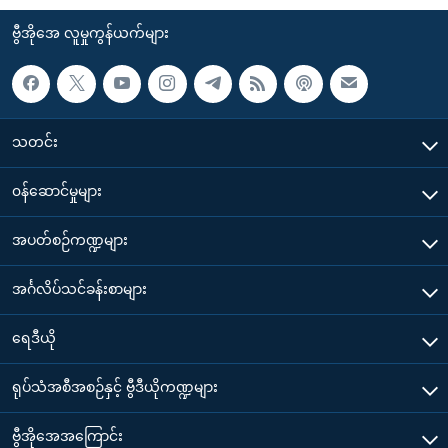
ဗွီအိုအေ လူမှုကွန်ယက်များ
သတင်း
၀န်ဆောင်မှုများ
အပတ်စဉ်ကဏ္ဍများ
အင်္ဂလိပ်သင်ခန်းစာများ
ရေဒီယို
ရုပ်သံအစီအစဉ်နှင့် ဗွီဒီယိုကဏ္ဍများ
ဗွီအိုအေအကြောင်း