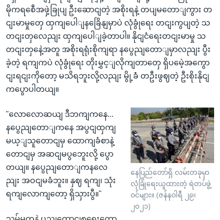
မိုကရစေီအဖှဲ့ခြုပျ ဦးဆောငျတဲ့ အစိုးရနဲ့ တပျမတောျကွား တ
ငျးမာမှုတှေ ထှကျပေါျနခြေိနျမှာပဲ လုံခွုံရေး တငျးကွပျတဲ့ သ
တငျးတှလေညျး ထှကျပေါျခဲ့တာပါ။ နိုငျငံရေးတငျးမာမှု သ
တငျးတှနေဲ့အတူ အစိုးရရုံးစိုကျရာ နပွေညျတောျမှာလညျး ပွီး
ခဲ့တဲ့ ရကျကပဲ လုံခွုံရေး တိုးမွှင့ျလိုကျတာတှေ ရှိပမေဲ့အကွော
ငျးရငျးကိုတော့ မသိရဘူးလို့လညျး မွို့ခံံ တဦးဖွဈတဲ့ ဦးစိုးနိုငျ
ကပွောပါတယျ။
"လောလောဆယျ ဒီဘကျကနေ...
နပွေညျတောျကနေ အပွငျထှကျ
မယ့ျသူတောငျမှ ထောကျခံစာနဲ့
တောငျမှ အဆငျမပွဘေူးလို့ ပွော
တယျ။ နပွေညျတောျကနလေ
နေပြည်တော်ရှိ လမ်းတခုမှာ
ညျး အဝငျမခံဘူး။ နှဈ ရကျ၊ သုံး
လုံခြုံရေးယူထားတဲ့ ရဲတပ်ဖွဲ့
ရကျလောကျတော့ ရှိသှားပွီ။"
ဝင်များ။ (ဇန်နဝါရီ ၂၉၊
၂၀၂၁)
သမ်မတနဲ့ ပွညျထောငျစုရှေးကော