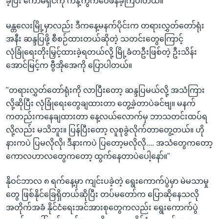
ခဲ့ပြီး ကော်မရှင်ကို ကန့်ကွက်ဝေဖန်ခဲ့ကြပါတယ်။
မန္တလေးမြို့မှာလည်း ဒီကနေ့မနက်ပိုင်းက တရားလွှတ်တော်ရုံး
အနီး ဆန္ဒပြဖို့ စီစဉ်ထားတယ်ဆိုတဲ့ သတင်းတွေကြောင့်
လုံခြုံရေးတိုးမြှင့်ထားခဲ့ရတယ်လို့ မြို့ခံတဦးဖြစ်တဲ့ ဦးသိန်း
အောင်မြင့်က ဗွီအိုအေကို ပြောပါတယ်။
"တရားလွှတ်တော်ရုံးကို လာပြီးတော့ ဆန္ဒပြမယ်လို့ အသံကြား
လို့ဆိုပြီး လုံခြုံရေးတွေချထားတာ တွေ့ခဲ့တာပဲခင်ဗျ။ မနက်
ကတည်းကနေချထားတာ နေ့လယ်လောက်မှ ဘာသတင်းထပ်ရ
လို့လည်း မသိဘူး။ ပြန်ပြီးတော့ လူစုခွဲလိုက်တာတွေ့တယ်။ ဟို
နားကပဲ ပြမလိုလို၊ ဒီနားကပဲ ပြတော့မလိုလို.... အသံတွေကတော့
ကောလဟာလတွေကတော့ ထွက်နေတာပဲပေါ့နော်။"
နိုဝင်ဘာလ ၈ ရက်နေ့မှာ ကျင်းပခဲ့တဲ့ ရွေးကောက်ပွဲမှာ မဲမသာမှု
တွေ ဖြစ်နိုင်ခြေရှိတယ်ဆိုပြီး တပ်မတော်က ပြောဆိုနေသလို
အတိုက်အခံ နိုင်ငံရေးအင်အားစုတွေကလည်း ရွေးကောက်ပွဲ