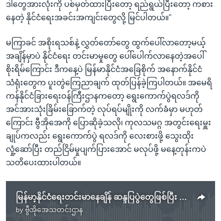
ဒါတွေအားလုံးကို ပစ်မှတ်ထားပြီးတော့ ရည်ရွယ်ပြီးတော့ ကစား
နေတဲ့ နိုင်ငံရေးအခင်းအကျင်းတွေလို့ မြင်ပါတယ်။"
မကြာခင် အစိုးရသစ်နဲ့ လွှတ်တော်တွေ ထွက်ပေါ်လာတော့မယ့်
အချိန်မှာပဲ နိုင်ငံရေး တင်းမာမှုတွေ ပေါ်ပေါက်လာနေတဲ့အပေါ်
စိုးရိမ်ကြောင်း ဒီကနေ့ပဲ မြန်မာနိုင်ငံအခြေစိုက် အနောက်နိုင်ငံ
သံရုံးတွေက ပူးတွဲကြေညာချက် ထုတ်ပြန်ခဲ့ကြပါတယ်။ အမေရိ
ကန်နိုင်ငံခြားရေးဝန်ကြီးဌာနကတော့ ရွေးကောက်ပွဲရလဒ်ကို
အင်အားသုံးခြိမ်းခြောက်တဲ့ လုပ်ရပ်မျိုးကို လက်ခံမှာ မဟုတ်
ကြောင်း ဗွီအိုအေကို ပြောဆိုခဲ့သလို၊ ကုလသမဂ္ဂ အတွင်းရေးမှူး
ချုပ်ကလည်း ရွေးကောက်ပွဲ ရလဒ်ကို လေးစားဖို့ သွေးထိုး
လှုံ့ဆော်ပြီး တည်ငြိမ်မှုပျက်ပြားအောင် မလုပ်ဖို့ မနေ့တုန်းကပဲ
သတိပေးထားပါတယ်။
မြန်မာ့နိုင်ငံရေးတင်းမာနေချိန် ဆန္ဒပြပွဲတွေဖြစ်ပြီး စစ်ကားတွေလည်း တွေ့လာနေရ
by
ဗွီအိုအေသတင်းဌာန
No media source currently available