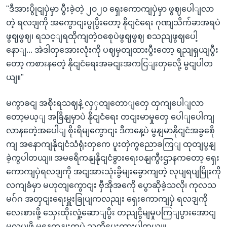
"ဒီအားပွိုငျပှဲမှာ ပွီးခဲ့တဲ့ ၂၀၂၀ ရှေးကောကျပှဲမှာ ဖွဈပေါျလာ
တဲ့ ရလဒျကို အကွောငျးပွုပွီးတော့ နိုငျငံရေး ဂုဏျသိက်ခာအရပဲ
ဖွဈဖွဈ၊ ရသင့ျရထိုကျတဲ့ဝစေုပဲဖွဈဖွဈ စသညျဖွဈပေါ့
နောျ... အဲဒါတှအေားလုံးကို ပဈမှတျထားပွီးတော့ ရညျရှယျပွီး
တော့ ကစားနတေဲ့ နိုငျငံရေးအခငျးအကငြျးတှလေို့ မွငျပါတ
ယျ။"
မကွာခငျ အစိုးရသဈနဲ့ လှှတျတောျတှေ ထှကျပေါျလာ
တော့မယ့ျ အခြိနျမှာပဲ နိုငျငံရေး တငျးမာမှုတှေ ပေါျပေါကျ
လာနတေဲ့အပေါျ စိုးရိမျကွောငျး ဒီကနေ့ပဲ မွနျမာနိုငျငံအခွစေို
ကျ အနောကျနိုငျငံသံရုံးတှကေ ပူးတှဲကွညောခကြျ ထုတျပွနျ
ခဲ့ကွပါတယျ။ အမရေိကနျနိုငျငံခွားရေးဝနျကွီးဌာနကတော့ ရှေး
ကောကျပှဲရလဒျကို အငျအားသုံးခွိမျးခွောကျတဲ့ လုပျရပျမြိုးကို
လကျခံမှာ မဟုတျကွောငျး ဗှီအိုအကေို ပွောဆိုခဲ့သလို၊ ကုလသ
မဂ်ဂ အတှငျးရေးမှူးခြုပျကလညျး ရှေးကောကျပှဲ ရလဒျကို
လေးစားဖို့ သှေးထိုးလှုံ့ဆောျပွီး တညျငွိမျမှုပကြျပွားအောငျ
မလုပျဖို့ မနေ့တုနျးကပဲ သတိပေးထားပါတယျ။