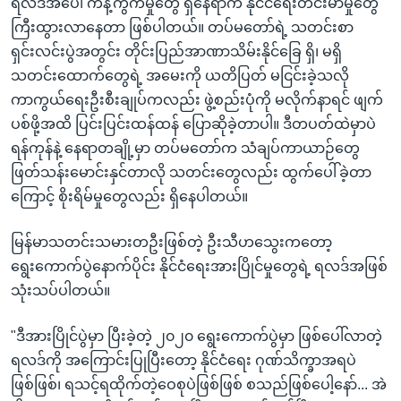
ရလဒ်အပေါ် ကန့်ကွက်မှုတွေ ရှိနေရာက နိုင်ငံရေးတင်းမာမှုတွေ
ကြီးထွားလာနေတာ ဖြစ်ပါတယ်။ တပ်မတော်ရဲ့ သတင်းစာ
ရှင်းလင်းပွဲအတွင်း တိုင်းပြည်အာဏာသိမ်းနိုင်ခြေ ရှိ၊ မရှိ
သတင်းထောက်တွေရဲ့ အမေးကို ယတိပြတ် မငြင်းခဲ့သလို
ကာကွယ်ရေးဦးစီးချုပ်ကလည်း ဖွဲ့စည်းပုံကို မလိုက်နာရင် ဖျက်
ပစ်ဖို့အထိ ပြင်းပြင်းထန်ထန် ပြောဆိုခဲ့တာပါ။ ဒီတပတ်ထဲမှာပဲ
ရန်ကုန်နဲ့ နေရာတချို့မှာ တပ်မတော်က သံချပ်ကာယာဉ်တွေ
ဖြတ်သန်းမောင်းနှင်တာလို သတင်းတွေလည်း ထွက်ပေါ်ခဲ့တာ
ကြောင့် စိုးရိမ်မှုတွေလည်း ရှိနေပါတယ်။
မြန်မာသတင်းသမားတဦးဖြစ်တဲ့ ဦးသီဟသွေးကတော့
ရွေးကောက်ပွဲနောက်ပိုင်း နိုင်ငံရေးအားပြိုင်မှုတွေရဲ့ ရလဒ်အဖြစ်
သုံးသပ်ပါတယ်။
"ဒီအားပြိုင်ပွဲမှာ ပြီးခဲ့တဲ့ ၂၀၂၀ ရွေးကောက်ပွဲမှာ ဖြစ်ပေါ်လာတဲ့
ရလဒ်ကို အကြောင်းပြုပြီးတော့ နိုင်ငံရေး ဂုဏ်သိက္ခာအရပဲ
ဖြစ်ဖြစ်၊ ရသင့်ရထိုက်တဲ့ဝေစုပဲဖြစ်ဖြစ် စသည်ဖြစ်ပေါ့နော်... အဲ