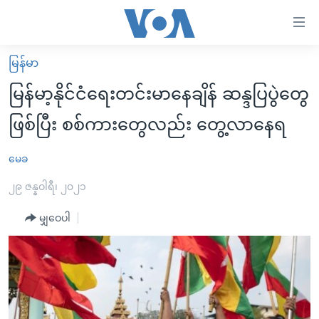
သုံး
ရ
လွယ်ကူ
မြန်မာ
မူလစာမျက်နှာ
စေ
မြန်မာ့နိုင်ငံရေးတင်းမာနေချိန် ဆန္ဒပြပွဲတွေ
မြန်မာ
သည့်
ဖြစ်ပြီး စစ်ကားတွေလည်း တွေ့လာနေရ
ကမ္ဘာ့သတင်းများ
Link
ဗွီဒီယို
နိုင်ငံတကာ
မေခ
များ
သတင်းလွတ်လပ်ခွင့်
အမေရိကန်
၂၉ ဇန္နဝါရီ၊ ၂၀၂၁
ပင်မ
ရပ်ဝန်းတခု လမ်းတခု အလွန်
တရုတ်
အကြောင်းအရာ
မျှဝေပါ
သို့
အင်္ဂလိပ်စာလေ့လာမယ်
အစ္စရေး-ပါလက်စတိုင်း
ကျော်
အပတ်စဉ်ကဏ္ဍများ
အမေရိကန်သုံးအီဒီယံ
ကြည့်
ရေဒီယိုနှင့်ရုပ်သံ အချက်အလက်များ
မကြေးမုံရဲ့ အင်္ဂလိပ်စာ
ရေဒီယို
ရန်
ပင်မ
ရေဒီယို/တီဗွီအစီအစဉ်
ရုပ်ရှင်ထဲက အင်္ဂလိပ်စာ
တီဗွီ