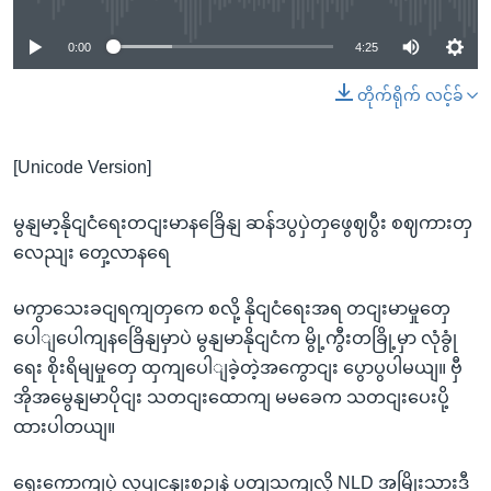
0:00
4:25
တိုက်ရိုက် လင့်ခ်
[Unicode Version]
မွနျမာ့နိုငျငံရေးတငျးမာနခြေိနျ ဆန်ဒပွပှဲတှဖွေဈပွီး စဈကားတှ
လေညျး တှေ့လာနရေ
မကွာသေးခငျရကျတှကေ စလို့ နိုငျငံရေးအရ တငျးမာမှုတှေ
ပေါျပေါကျနခြေိနျမှာပဲ မွနျမာနိုငျငံက မွို့ကွီးတခြို့မှာ လုံခွုံ
ရေး စိုးရိမျမှုတှေ ထှကျပေါျခဲ့တဲ့အကွောငျး ပွောပွပါမယျ။ ဗှီ
အိုအမွေနျမာပိုငျး သတငျးထောကျ မမခေက သတငျးပေးပို့
ထားပါတယျ။
ရှေးကောကျပှဲ လုပျငနျးစဉျနဲ့ ပတျသကျလို့ NLD အမြိုးသားဒီ