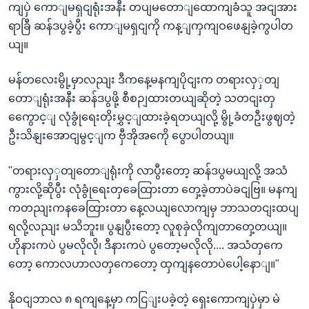
ကျပှဲ ကောျမရှငျရုံးအနီး တပျမတောျထောကျခံသူ အငျအား
ရာခြီ ဆန်ဒပွခဲ့ပွီး ကောျမရှငျကို ကန့ျကှကျဝဖေနျခဲ့ကွပါတ
ယျ။
မန်တလေးမွို့မှာလညျး ဒီကနေ့မနကျပိုငျးက တရားလှှတျ
တောျရုံးအနီး ဆန်ဒပွဖို့ စီစဉျထားတယျဆိုတဲ့ သတငျးတှ
ကွေောင့ျ လုံခွုံရေးတိုးမွှင့ျထားခဲ့ရတယျလို့ မွို့ခံတဦးဖွဈတဲ့
ဦးသိနျးအောငျမွင့ျက ဗှီအိုအကေို ပွောပါတယျ။
"တရားလှှတျတောျရုံးကို လာပွီးတော့ ဆန်ဒပွမယျလို့ အသံ
ကွားလို့ဆိုပွီး လုံခွုံရေးတှခေထြားတာ တှေ့ခဲ့တာပဲခငျဗြ။ မနကျ
ကတညျးကနခေထြားတာ နေ့လယျလောကျမှ ဘာသတငျးထပျ
ရလို့လညျး မသိဘူး။ ပွနျပွီးတော့ လူစုခှဲလိုကျတာတှေ့တယျ။
ဟိုနားကပဲ ပွမလိုလို၊ ဒီနားကပဲ ပွတော့မလိုလို.... အသံတှကေ
တော့ ကောလဟာလတှကေတော့ ထှကျနတောပဲပေါ့နောျ။"
နိုဝငျဘာလ ၈ ရကျနေ့မှာ ကငြျးပခဲ့တဲ့ ရှေးကောကျပှဲမှာ မဲ