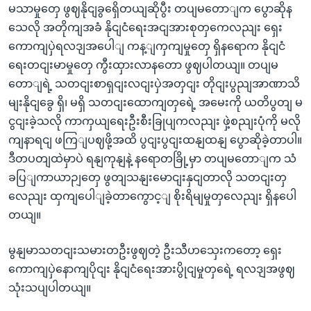
မသာမှုတှေ ဖွဈနိုငျခွရှေိတယျဆိုပွီး တပျမတောျက ပွောဆိုန
သေလို အတိုကျအခံ နိုငျငံရေးအငျအားစုတှကေလညျး ရှေး
ကောကျပှဲရလဒျအပေါျ ကန့ျကှကျမှုတှေ ရှိနရောက နိုငျငံ
ရေးတငျးမာမှုတှေ ကွီးထှားလာနတော ဖွဈပါတယျ။ တပျမ
တောျရဲ့ သတငျးစာရှငျးလငျးပှဲအတှငျး တိုငျးပွညျအာဏာသိ
မျးနိုငျခွေ ရှိ၊ မရှိ သတငျးထောကျတှရေဲ့ အမေးကို ယတိပွတျ မ
ငွငျးခဲ့သလို ကာကှယျရေးဦးစီးခြုပျကလညျး ဖှဲ့စညျးပုံကို မလို
ကျနာရငျ ဖကြျပဈဖို့အထိ ပွငျးပွငျးထနျထနျ ပွောဆိုခဲ့တာပါ။
ဒီတပတျထဲမှာပဲ ရနျကုနျနဲ့ နရောတခြို့မှာ တပျမတောျက သံ
ခပြျကာယာဉျတှေ ဖွတျသနျးမောငျးနှငျတာလို သတငျးတှ
လေညျး ထှကျပေါျခဲ့တာကွောင့ျ စိုးရိမျမှုတှလေညျး ရှိနပေါ
တယျ။
မွနျမာသတငျးသမားတဦးဖွဈတဲ့ ဦးသီဟသှေးကတော့ ရှေး
ကောကျပှဲနောကျပိုငျး နိုငျငံရေးအားပွိုငျမှုတှရေဲ့ ရလဒျအဖွဈ
သုံးသပျပါတယျ။