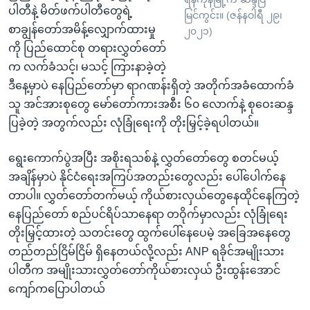
ပါတီနဲ့ မိတ်ဖက်ပါတီတွေရဲ့
မြင်ကွင်း။ (ဇန်နဝါရီ ၂၉၊
စာချွန်တော်အမိန့်လျှောက်ထားမှု
၂၀၂၁)
ကို ပြည်ထောင်စု တရားလွှတ်တော်
က လက်ခံသင့်၊ မသင့် ကြားနာခဲ့တဲ့
ဒီနေ့မှာပဲ နေပြည်တော်မှာ ရာဂဏန်းရှိတဲ့ အတိုက်အခံထောက်ခံ
သူ အင်အားစုတွေ မော်တော်ကားအစီး ၆၀ လောက်နဲ့ စုဝေးဆန္ဒ
ပြခဲ့တဲ့ အတွက်လည်း လုံခြုံရေးကို တိုးမြှင့်ခဲ့ရပါတယ်။
ရွေးကောက်ပွဲအပြီး အစိုးရသစ်နဲ့ လွှတ်တော်တွေ စတင်မယ့်
အချိန်မှာပဲ နိုင်ငံရေးအကြပ်အတည်းတွေလည်း ပေါ်ပေါက်နေ
တာပါ။ လွှတ်တော်တက်မယ့် ကိုယ်စားလှယ်တွေနေထိုင်နေကြတဲ့
နေပြည်တော် စည်ပင်ရိပ်သာနေရာ တဝိုက်မှာလည်း လုံခြုံရေး
တိုးမြှင့်ထားတဲ့ သတင်းတွေ ထွက်ပေါ်နေပေမဲ့ အခြေအနေတွေ
တည်တည်ငြိမ်ငြိမ် ရှိနေတယ်လို့လည်း ANP ရခိုင်အမျိုးသား
ပါတီက အမျိုးသားလွှတ်တော်ကိုယ်စားလှယ် ဦးထွန်းအောင်
ကျော်ကပြောပါတယ်