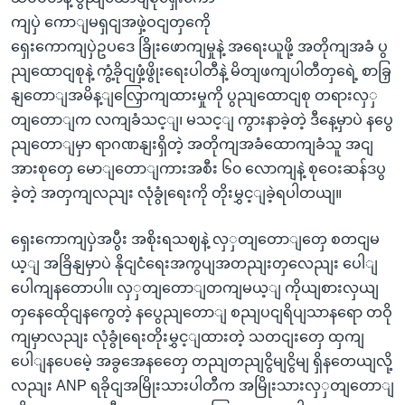
ကျပှဲ ကောျမရှငျအဖှဲ့ဝငျတှကေို
ရှေးကောကျပှဲဥပဒေ ခြိုးဖောကျမှုနဲ့ အရေးယူဖို့ အတိုကျအခံ ပွ
ညျထောငျစုနဲ့ ကွံ့ခိုငျဖှံ့ဖွိုးရေးပါတီနဲ့ မိတျဖကျပါတီတှရေဲ့ စာခြှ
နျတောျအမိန့ျလြှောကျထားမှုကို ပွညျထောငျစု တရားလှှ
တျတောျက လကျခံသင့ျ၊ မသင့ျ ကွားနာခဲ့တဲ့ ဒီနေ့မှာပဲ နပွေ
ညျတောျမှာ ရာဂဏနျးရှိတဲ့ အတိုကျအခံထောကျခံသူ အငျ
အားစုတှေ မောျတောျကားအစီး ၆၀ လောကျနဲ့ စုဝေးဆန်ဒပွ
ခဲ့တဲ့ အတှကျလညျး လုံခွုံရေးကို တိုးမွှင့ျခဲ့ရပါတယျ။
ရှေးကောကျပှဲအပွီး အစိုးရသဈနဲ့ လှှတျတောျတှေ စတငျမ
ယ့ျ အခြိနျမှာပဲ နိုငျငံရေးအကွပျအတညျးတှလေညျး ပေါျ
ပေါကျနတောပါ။ လှှတျတောျတကျမယ့ျ ကိုယျစားလှယျ
တှနေထေိုငျနကွေတဲ့ နပွေညျတောျ စညျပငျရိပျသာနရော တဝို
ကျမှာလညျး လုံခွုံရေးတိုးမွှင့ျထားတဲ့ သတငျးတှေ ထှကျ
ပေါျနပေမေဲ့ အခွအေနတှေေ တညျတညျငွိမျငွိမျ ရှိနတေယျလို့
လညျး ANP ရခိုငျအမြိုးသားပါတီက အမြိုးသားလှှတျတောျ