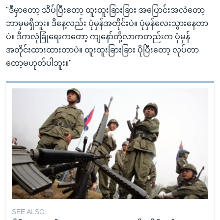
"ဒီမှာတော့ သိပ်ပြီးတော့ ထူးထူးခြားခြား အပြောင်းအလဲတော့
ဘာမှမရှိဘူး။ ဒီနေ့လည်း ပုံမှန်အတိုင်းပဲ။ ပုံမှန်လေးသွားနေတာ
ပဲ။ ဒီကလုံခြုံရေးကတော့ ကျနော်တို့လာကတည်းက ပုံမှန်
အတိုင်းထားထားတာပဲ။ ထူးထူးခြားခြား ပိုပြီးတော့ လုပ်တာ
တော့မဟုတ်ပါဘူး။"
SEE ALSO: