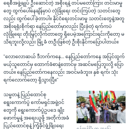
ရေစီအဖွဲ့ချုပ် ဦးဆောင်တဲ့ အစိုးရနဲ့ တပ်မတော်ကြား တင်းမာမှု
တွေ ထွက်ပေါ်နေချိန်မှာပဲ လုံခြုံရေး တင်းကြပ်တဲ့ သတင်းတွေ
လည်း ထွက်ပေါ်ခဲ့တာပါ။ နိုင်ငံရေးတင်းမာမှု သတင်းတွေနဲ့အတူ
အစိုးရရုံးစိုက်ရာ နေပြည်တော်မှာလည်း ပြီးခဲ့တဲ့ ရက်ကပဲ
လုံခြုံရေး တိုးမြှင့်လိုက်တာတွေ ရှိပေမဲ့အကြောင်းရင်းကိုတော့ မ
သိရဘူးလို့လည်း မြို့ခံံ တဦးဖြစ်တဲ့ ဦးစိုးနိုင်ကပြောပါတယ်။
"လောလောဆယ် ဒီဘက်ကနေ... နေပြည်တော်ကနေ အပြင်ထွက်
မယ့်သူတောင်မှ ထောက်ခံစာနဲ့တောင်မှ အဆင်မပြေဘူးလို့ ပြော
တယ်။ နေပြည်တော်ကနေလည်း အဝင်မခံဘူး။ နှစ် ရက်၊ သုံး
ရက်လောက်တော့ ရှိသွားပြီ။"
သမ္မတနဲ့ ပြည်ထောင်စု
ရွေးကောက်ပွဲ ကော်မရှင်အဖွဲ့ဝင်
တွေကို ရွေးကောက်ပွဲဥပဒေ ချိုး
ဖောက်မှုနဲ့ အရေးယူဖို့ အတိုက်အခံ
ပြည်ထောင်စုနဲ့ ကြံ့ခိုင်ဖွံ့ဖြိုးရေး
ရန်ကုန်မြို့က ဆန္ဒပြ