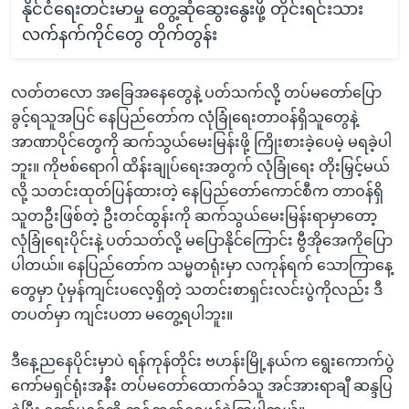
နိုင်ငံရေးတင်းမာမှု တွေ့ဆုံဆွေးနွေးဖို့ တိုင်းရင်းသား
လက်နက်ကိုင်တွေ တိုက်တွန်း
လတ်တလော အခြေအနေတွေနဲ့ ပတ်သက်လို့ တပ်မတော်ပြော
ခွင့်ရသူအပြင် နေပြည်တော်က လုံခြုံရေးတာဝန်ရှိသူတွေနဲ့
အာဏာပိုင်တွေကို ဆက်သွယ်မေးမြန်းဖို့ ကြိုးစားခဲ့ပေမဲ့ မရခဲ့ပါ
ဘူး။ ကိုဗစ်ရောဂါ ထိန်းချုပ်ရေးအတွက် လုံခြုံရေး တိုးမြှင့်မယ်
လို့ သတင်းထုတ်ပြန်ထားတဲ့ နေပြည်တော်ကောင်စီက တာဝန်ရှိ
သူတဦးဖြစ်တဲ့ ဦးတင်ထွန်းကို ဆက်သွယ်မေးမြန်းရာမှာတော့
လုံခြုံရေးပိုင်းနဲ့ ပတ်သတ်လို့ မပြောနိုင်ကြောင်း ဗွီအိုအေကိုပြော
ပါတယ်။ နေပြည်တော်က သမ္မတရုံးမှာ လကုန်ရက် သောကြာနေ့
တွေမှာ ပုံမှန်ကျင်းပလေ့ရှိတဲ့ သတင်းစာရှင်းလင်းပွဲကိုလည်း ဒီ
တပတ်မှာ ကျင်းပတာ မတွေ့ရပါဘူး။
ဒီနေ့ညနေပိုင်းမှာပဲ ရန်ကုန်တိုင်း ဗဟန်းမြို့နယ်က ရွေးကောက်ပွဲ
ကော်မရှင်ရုံးအနီး တပ်မတော်ထောက်ခံသူ အင်အားရာချီ ဆန္ဒပြ