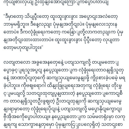
ကိုယျစားလှယျ ဦးထှနျးအောငျကြောျကပွောပါတယျ
"ဒီမှာတော့ သိပျပွီးတော့ ထူးထူးခွားခွား အပွောငျးအလဲတော့
ဘာမှမရှိဘူး။ ဒီနေ့လညျး ပုံမှနျအတိုငျးပဲ။ ပုံမှနျလေးသှားန
တောပဲ။ ဒီကလုံခွုံရေးကတော့ ကနြောျတို့လာကတညျးက ပုံမှ
နျအတိုငျးထားထားတာပဲ။ ထူးထူးခွားခွား ပိုပွီးတော့ လုပျတာ
တော့မဟုတျပါဘူး။"
လတျတလော အခွအေနတှေနေဲ့ ပတျသကျလို့ တပျမတောျ
ပွောခှင့ျရသူအပွငျ နပွေညျတောျက လုံခွုံရေးတာဝနျရှိသူတှ
နေဲ့ အာဏာပိုငျတှကေို ဆကျသှယျမေးမွနျးဖို့ ကွိုးစားခဲ့ပမေဲ့ မရ
ခဲ့ပါဘူး။ ကိုဗဈရောဂါ ထိနျးခြုပျရေးအတှကျ လုံခွုံရေး တိုးမွှ
င့ျမယျလို့ သတငျးထုတျပွနျထားတဲ့ နပွေညျတောျကောငျစီ
က တာဝနျရှိသူတဦးဖွဈတဲ့ ဦးတငျထှနျးကို ဆကျသှယျမေးမွ
နျးရာမှာတော့ လုံခွုံရေးပိုငျးနဲ့ ပတျသတျလို့ မပွောနိုငျကွောငျး
ဗှီအိုအကေိုပွောပါတယျ။ နပွေညျတောျက သမ်မတရုံးမှာ လကု
နျရကျ သောကွာနေ့တှမှော ပုံမှနျကငြျးပလေ့ရှိတဲ့ သတငျးစာ