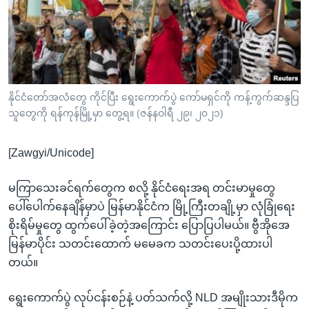
အ
သုတပဒေသာ အင်္ဂလိပ်စာ
ညွန်း
Learning English
စာမျက်နှာ
သို့
ဗွီအိုအေ လူမှုကွန်ယက်များ
ကျော်
ကြည့်
နိုင်ငံတော်အလံတွေ ကိုင်ပြီး ရွေးကောက်ပွဲ ကော်မရှင်ကို ကန့်ကွက်ဆန္ဒပြ
သူတွေကို ရန်ကုန်မြို့မှာ တွေ့ရ။ (ဇန်နဝါရီ ၂၉၊ ၂၀၂၁)
ရန်
ဘာသာစကားများ
ရှာဖွေ
[Zawgyi/Unicode]
ရန်
နေရာ
မကြာသေးခင်ရက်တွေက စလို့ နိုင်ငံရေးအရ တင်းမာမှုတွေ
သို့
ပေါ်ပေါက်နေချိန်မှာပဲ မြန်မာနိုင်ငံက မြို့ကြီးတချို့မှာ လုံခြုံရေး
ကျော်
စိုးရိမ်မှုတွေ ထွက်ပေါ်ခဲ့တဲ့အကြောင်း ပြောပြပါမယ်။ ဗွီအိုအေ
ရန်
မြန်မာပိုင်း သတင်းထောက် မမေခက သတင်းပေးပို့ထားပါ
တယ်။
ရွေးကောက်ပွဲ လုပ်ငန်းစဉ်နဲ့ ပတ်သက်လို့ NLD အမျိုးသားဒီမိုက