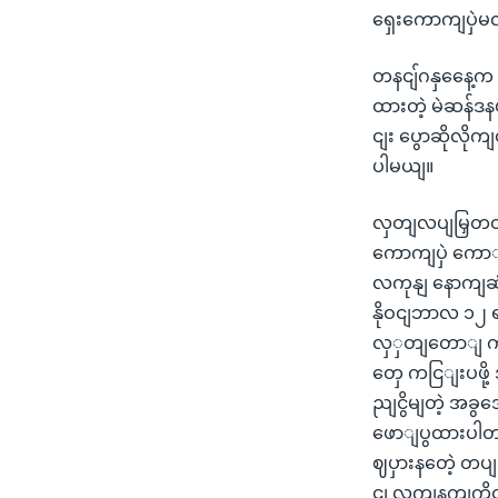
ရှေးကောကျပှဲမ
တနငျ်ဂနှနေေ့က 
ထားတဲ့ မဲဆန်ဒ
ငျး ပွောဆိုလို
ပါမယျ။
လှတျလပျမြှတတဲ့
ကောကျပှဲ ကောျမ
လကုနျ နောကျဆုံ
နိုဝငျဘာလ ၁၂ ရ
လှှတျတောျ ကို
တှေ ကငြျးပဖို့
ညျငွိမျတဲ့ အခွ
ဖောျပွထားပါတယျ
ဈပှားနတေဲ့ တပ
ငျ လကျနကျကိုငျ