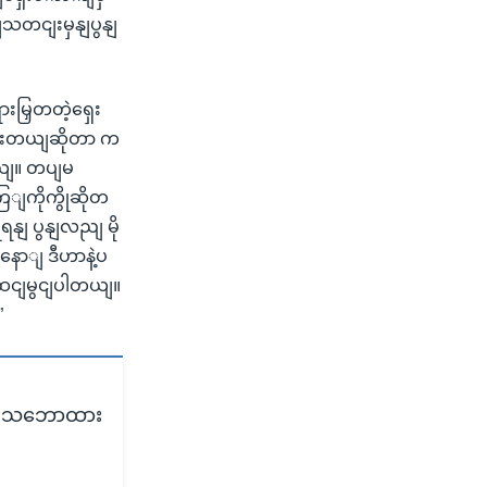
သတငျးမှနျပွနျ
းမြှတတဲ့ရှေး
ထားတယျဆိုတာ က
ယျ။ တပျမ
ြျကိုကွိုဆိုတ
ရနျ ပွနျလညျ မို
့နောျ ဒီဟာနဲ့ပ
 ထငျမွငျပါတယျ။
”
ံရေးသဘောထား