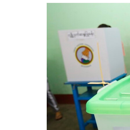
သုတပဒေသာ အင်္ဂလိပ်စာ
အ
ညွန်း
စာမျက်နှာ
သို့
ကျော်
ကြည့်
ရန်
ရှာဖွေ
ရန်
နေရာ
သို့
ကျော်
ရန်