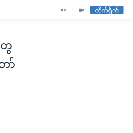
တိုက်ရိုက်
တွေ
တော်