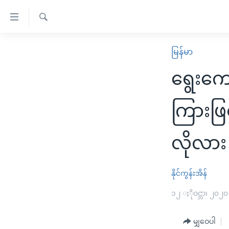
သုံး
ရ
ရှာဖွေ
လွယ်ကူ
မူလစာမျက်နှာ
မြန်မာ
ရ
စေ
မြန်မာ
လာ
ရွေးကေ
သည့်
ဒ်
ကမ္ဘာ့သတင်းများ
Link
ဗွီဒီယို
နိုင်ငံတကာ
ကြားဖြ
များ
သတင်းလွတ်လပ်ခွင့်
အမေရိကန်
ပင်မ
လိုလား
ရပ်ဝန်းတခု လမ်းတခု အလွန်
တရုတ်
အကြောင်းအရာ
အင်္ဂလိပ်စာလေ့လာမယ်
အစ္စရေး-ပါလက်စတိုင်း
သို့
နိုင်ကွန်းအိန်
အပတ်စဉ်ကဏ္ဍများ
အမေရိကန်သုံးအီဒီယံ
ကျော်
ကြည့်
ရေဒီယိုနှင့်ရုပ်သံ အချက်အလက်များ
၁၂ ႏိုဝင္ဘာ၊ ၂၀၂၀
မကြေးမုံရဲ့ အင်္ဂလိပ်စာ
ရေဒီယို
ရန်
ရေဒီယို/တီဗွီအစီအစဉ်
ရုပ်ရှင်ထဲက အင်္ဂလိပ်စာ
တီဗွီ
ပင်မ
မျှဝေပါ