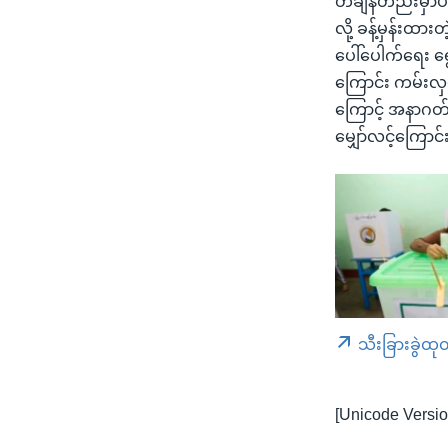
တချိန်တည်းမှာပဲ 
လို့ ခန့်မှန်းထ
ပေါ်ပေါက်ရေး ရွေ
ကြောင်း ကမ်းလှ
ကြောင့် အနာဂတ်
မျှော်လင့်ကြောင်
သီးခြားခွဲထု
[Unicode Versio