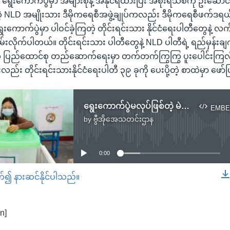
ရွေးကောက်ပွဲမှာ အများစုနဲ့ အနိုင်ရထားပြီး အစိုးရသစ်ကို ဦးဆောင်ဖွ
ားတဲ့ NLD အမျိုးသား ဒီမိုကရေစီအဖွဲ့ချုပ်ကလည်း ဒီမိုကရေစီဖက်ဒရ
းကောက်ပွဲမှာ ပါဝင်ခဲ့ကြတဲ့ တိုင်းရင်းသား နိုင်ငံရေးပါတီတွေနဲ့ လက်တွဲ
မ်းလိုက်ပါတယ်။ တိုင်းရင်းသား ပါတီတွေနဲ့ NLD ပါတီရဲ့ ရည်မှန်း
 ပြည်ထောင်စု တည်ဆောက်ရေးမှာ တက်တက်ကြွကြွ ပူးပေါင်းကြလိမ
းလည်း တိုင်းရင်းသားနိုင်ငံရေးပါတီ ၃၉ ခုကို ပေးပို့တဲ့ စာထဲမှာ ဖ
ရွေးကောက်ပွဲမလုပ်ဖြစ်တဲ့ မဲဆန္ဒနယ်တွေ ကြားဖြတ်ရွေးကောက်ပွဲလုပ်ဖို့ တပ်မတော်လိုလား
EMBE
by
ဗွီအိုအေသတင်းဌာန
No media source currently available
0:00
တ်၍ နားဆင်နိုင်ပါသည်။
EMBED
n]