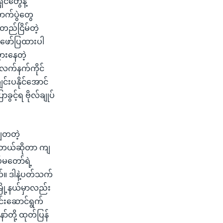
င်တွေနဲ့
ာက်ပွဲတွေ
 တည်ငြိမ်တဲ့
 ဖော်ပြထားပါ
ွားနေတဲ့
 လက်နက်ကိုင်
င်းပနိုင်အောင်
င့်ရ ဗိုလ်ချုပ်
ျှတတဲ့
ားတယ်ဆိုတာ ကျ
်မတော်ရဲ့
ယ်။ ဒါနဲ့ပတ်သက်
မြို့နယ်မှာလည်း
ုင်းဆောင်ရွက်
်တို့ ထုတ်ပြန်