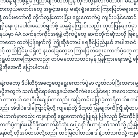
်နေ့ ရက်စွဲနဲ့ ကြေညာချက်ထုတ်ပြန် တိုက်တွန်းလိုက်တာပါ။ မဲဆန္ဒရှ
်စားလှယ်လောင်းတွေ အခွင့်အရေး မဆုံးရှုံးအောင် ကြားဖြတ်ရွေးကေ
ရနဲ့ တပ်မတော်ကို တိုက်တွန်းထားပြီး၊ ရွေးကောက်ပွဲ ကျင်းပနိုင်အောင်
ေး ပူးပေါင်းဆောင်ရွက်ဖို့ ဆန္ဒရှိကြောင်းလည်း ထုတ်ပြန်ချက်မှာ
နယ်မှာ AA လက်နက်ကိုင်အဖွဲ့နဲ့ တိုက်ပွဲတွေ ဆက်တိုက်ဆိုသလို ဖြစ်ပ
ာ့ ထုတ်ပြန်ချက်ကို ကြိုဆိုခဲ့တာပါ။ ရခိုင်ပြည်နယ် အပါအဝင်
့် တည်ငြိမ်မှု မရှိတဲ့ နယ်မြေတွေမှာ ကြားဖြတ်ရွေးကောက်ပွဲတွေ ကျ
ည်ရွယ်ထားကြောင်းလည်း တပ်မတော်သတင်းမှန်ပြန်ကြားရေးအဖွဲ့ ပြောခွ
ဗွီအိုအေကို ပြောပါတယ်။
့ကတော့ ဒီပါတီစုံအထွေထွေရွေးကောက်ပွဲမှာ လွတ်လပ်ပြီးတရားမ
စ်ဖို့အတွက် သက်ဆိုင်ရာမဲဆန္ဒနယ်အလိုက်မဲပေးနိုင်ရေး အလေးထ
ာ် ကာကွယ် ရေးဦးစီးချုပ်ကလည်း အမြဲတမ်းပြောခဲ့တာရှိတယ်။ တပ
ဒါပဲ။ ဒါကြောင့်မို့လို့ ကျနော်တို့ ဒီထုတ်ပြန်ချက်ကိုကြိုဆိုတ
ရှမ်းဘက်မှာလည်း ကျနော်တို့ ရွေးကောက်ပွဲပြုရန် ပြန်လည် မိုင်းကိုင်
်ပွဲကျင်းပနိုင်ဖို့အတတ်နိုင်ဆုံး ပေါ့နော် ဒီဟာနဲ့ပက်သက်လို့ ညှိနှိ
နော်တို့ လိုအပ်တယ်လို့လည်း ထင်မြင်ပါတယ်။ ဒါနဲ့ပတ်သက်လို့ ကျနော