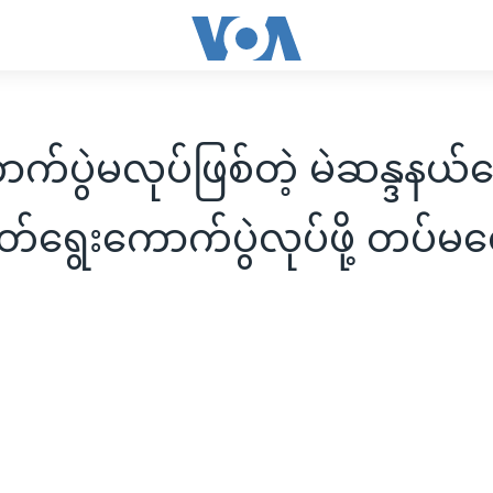
ာက်ပွဲမလုပ်ဖြစ်တဲ့ မဲဆန္ဒနယ်
တ်ရွေးကောက်ပွဲလုပ်ဖို့ တပ်မ