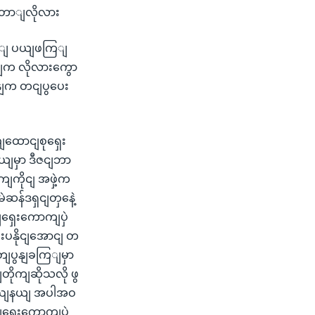
မတောျလိုလား
ောင့ျ ပယျဖကြျ
ာျက လိုလားကွော
ိနျက တငျပွပေး
ညျထောငျစုရှေး
ယျမှာ ဒီဇငျဘာ
ျကိုငျ အဖှဲ့က
ဆန်ဒရှငျတှနေဲ့
ရှေးကောကျပှဲ
ျးပနိုငျအောငျ တ
ုတျပွနျခကြျမှာ
တိုကျဆိုသလို ဖွ
ပွညျနယျ အပါအဝ
ျရှေးကောကျပှဲ