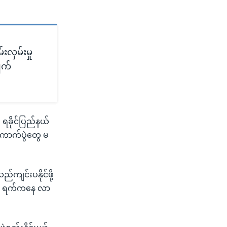
လှမ်းမှု
ျက်
ရခိုင်ပြည်နယ်
းကောက်ပွဲတွေ မ
ကျင်းပနိုင်ဖို့
 ၁၁ ရက်ကနေ လာ