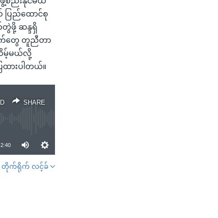
ဲ့စည်းနိုင်မယ်
ယ် ပြည်ထောင်စု
ဖို့ ဆန္ဒရှိ
ချက်တွေ တူညီတာ
့်မယ်လို့
ော်ပြထားပါတယ်။
D
SHARE
2:40
တိုက်ရိုက် လင့်ခ်
SHARE