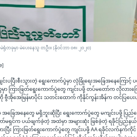
မဲရုံတခုမှာ မဲပေးနေသူ တဦး။ (နိုဝင်ဘာ ၀၈၊ ၂၀၂၀)
e]
ျင်းပပြီးစီးသွားတဲ့ ရွေးကောက်ပွဲမှာ လုံခြုံရေးအခြေအနေကြောင့်
ေမှာ ကြားဖြတ်ရွေးကောက်ပွဲတွေ ကျင်းပဖို့ တပ်မတော်က လိုလားကြေ
ု ဗွီအိုအေမြန်မာပိုင်း သတင်းထောက် ကိုနိုင်ကွန်းအိန်က တင်ပြပေး
 အခြေအနေတွေ မရှိဘူးဆိုပြီး ရွေးကောက်ပွဲတွေ မကျင်းပဖို့ ပြည်ထ
ာ်မရှင်က ပယ်ဖျက်ခဲ့တဲ့ အထဲမှာ အများဆုံး ဖြစ်ခဲ့တဲ့ ရခိုင်ပြည်န
ားပြီး ကြားဖြတ်ရွေးကောက်ပွဲတွေ ကျင်းပဖို့ AA ရခိုင်လက်နက်ကိုင်