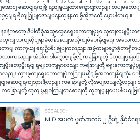
ငျအောငျ ဆောငျရှကျဖို့ ရညျရှယျထားကွောငျးလညျး တပျမတောျ
ွောခှင့ျရ ဗိုလျခြုပျဇောျမငျးထှနျးက ဗှီအိုအကေို ပွောပါတယျ။
ဲ့ကတော့ ဒီပါတီစုံအထှထှေရှေေးကောကျပှဲမှာ လှတျလပျပွီးတရာ
ို့အတှကျ သကျဆိုငျရာမဲဆန်ဒနယျအလိုကျမဲပေးနိုငျရေး အလေး
တောျ ကာကှယျ ရေးဦးစီးခြုပျကလညျး အမွဲတမျးပွောခဲ့တာရှိတ
းကလညျး အဲဒါပဲ။ ဒါကွောင့ျမို့လို့ ကနြောျတို့ ဒီထုတျပွနျခက
ျပွီးတော့ပွီးရငျ ရှမျးဘကျမှာလညျး ကနြောျတို့ ရှေးကောကျပှဲပွု
ျမှာလညျး ကွားဖွတျရှေးကောကျပှဲကငြျးပနိုငျဖို့အတတျနိုငျဆုံး ပေါ
ှိုငျးဆောငျရှကျသှားဖို့လညျး ကနြောျတို့ လိုအပျတယျလို့လညျး
ု့ ကနြောျတို့ ထုတျပွနျခကြျတစောငျကို ထုတျပွနျပေးပါမယျဗြ။
SEE ALSO:
NLD အမတ် မွတ်ဆလင် ၂ ဦးရဲ့ နိုင်င