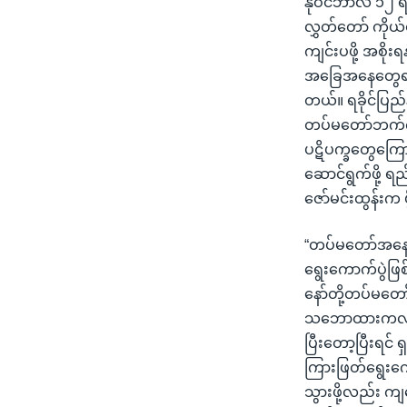
နိုဝင်ဘာလ ၁၂ ရက
လွှတ်တော် ကိုယ
ကျင်းပဖို့ အစိုး
အခြေအနေတွေရရှိရ
တယ်။ ရခိုင်ပြည်
တပ်မတော်ဘက်ကတေ
ပဋိပက္ခတွေကြောင
ဆောင်ရွက်ဖို့ ရ
ဇော်မင်းထွန်းက 
“တပ်မတော်အနေနဲ
ရွေးကောက်ပွဲဖြ
နော်တို့တပ်မတေ
သဘောထားကလည်း အဲ
ပြီးတော့ပြီးရင် 
ကြားဖြတ်ရွေးကောက
သွားဖို့လည်း ကျ