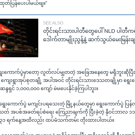
ထုတ်ပြန်ပေးပါမယ်ဗျ။”
SEE ALSO:
တိုင်းရင်းသားပါတီတွေပေါ် NLD ပါတီကမ်း
ဒေါက်တာမျိုးညွန့်နဲ့ ဆက်သွယ်မေးမြန်းခ
ွေးကောက်ပွဲမှာတော့ လွတ်လပ်မျှတတဲ့ အခြေအနေတွေ မရှိဘူးဆိုပြီး 
နဲ့ ကျေးရွာအုပ်စုတချို့ အပါအဝင် တိုင်းရင်းသားဒေသတချို့မှာ ရွေ
့ မဲဆန္ဒရှင် ၁,၀၀၀,၀၀၀ ကျော် မဲမပေးနိုင်ခဲ့ကြပါဘူး။
ွေးကောက်ပွဲ မကျင်းပရသေးတဲ့ မြို့နယ်တွေမှာ ရွေးကောက်ပွဲ ပြန်လည်
်သတ် အပစ်အခတ်ရပ်စဲရေး ကြေညာချက်ကို ပြီးခဲ့တဲ့ နိုဝင်ဘာလ
 ၃၁ ရက်နေ့အထိလည်း ထပ်မံသက်တမ်း တိုးထားပါတယ်။