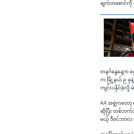
ချက်တစောင်ကို 
တနင်္ဂနွေနေ့က ရ
က မြို့နယ် ၉ ခု
ကျင်းပနိုင်ခဲ့လို
AA အဖွဲ့ကတော့ ရ
ဆိုပြီး တစ်ဘက
မယ့် ဒီဇင်ဘာလ