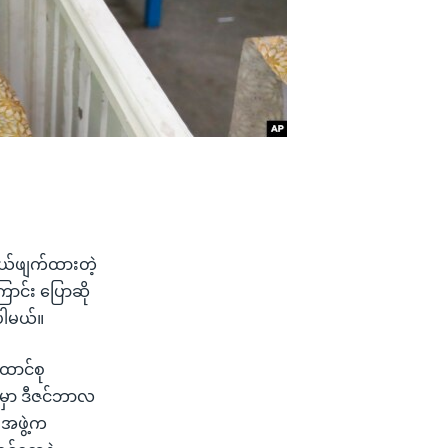
 ပယ်ဖျက်ထားတဲ့
ာင်း ပြောဆို
ပါမယ်။
ောင်စု
ယ်မှာ ဒီဇင်ဘာလ
 အဖွဲ့က