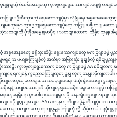
လုပျဖွဈတဲ့ မဲဆန်ဒနယျတှေ ကွားဖွတျရှေးကောကျပှဲလုပျဖို့ တပျ
ကငြျးပပွီးစီးသှားတဲ့ ရှေးကောကျပှဲမှာ လုံခွုံရေးအခွအေနကွေ
နယျမွတှေမှော ကွားဖွတျရှေးကောကျပှဲတှေ ကငြျးပဖို့ တပျမတေ
ကျတဲ့သတငျးကို ဗှီအိုအမွေနျမာပိုငျး သတငျးထောကျ ကိုနိုငျကှနျးအ
 အခွအေနတှေေ မရှိဘူးဆိုပွီး ရှေးကောကျပှဲတှေ မကငြျးပဖို့ ပွ
ရှငျက ပယျဖကြျခဲ့တဲ့ အထဲမှာ အမြားဆုံး ဖွဈခဲ့တဲ့ ရခိုငျပွညျန
းထားပွီး ကွားဖွတျရှေးကောကျပှဲတှေ ကငြျးပဖို့ AA ရခိုငျလကျနက
ကျနေ့ ရကျစှဲနဲ့ ကွညောခကြျထုတျပွနျ တိုကျတှနျးလိုကျတာပါ။ မဲ
ယျစားလှယျလောငျးတှေ အခှင့ျအရေး မဆုံးရှုံးအောငျ ကွားဖွတျ
 အစိုးရနဲ့ တပျမတောျကို တိုကျတှနျးထားပွီး၊ ရှေးကောကျပှဲ ကငြ
အေနတှေရေရှိရေး ပူးပေါငျးဆောငျရှကျဖို့ ဆန်ဒရှိကွောငျးလညျး ထ
။ ရခိုငျပွညျနယျမှာ AA လကျနကျကိုငျအဖှဲ့နဲ့ တိုကျပှဲတှေ ဆကျ
ျမတောျဘကျကတော့ ထုတျပွနျခကြျကို ကွိုဆိုခဲ့တာပါ။ ရခိုငျ
ပဋိပက်ခတှကွေောင့ျ တညျငွိမျမှု မရှိတဲ့ နယျမွတှေမှော ကွားဖွတ